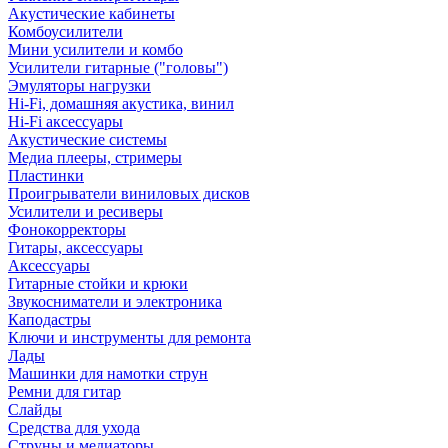
Акустические кабинеты
Комбоусилители
Мини усилители и комбо
Усилители гитарные ("головы")
Эмуляторы нагрузки
Hi-Fi, домашняя акустика, винил
Hi-Fi аксессуары
Акустические системы
Медиа плееры, стримеры
Пластинки
Проигрыватели виниловых дисков
Усилители и ресиверы
Фонокорректоры
Гитары, аксессуары
Аксессуары
Гитарные стойки и крюки
Звукосниматели и электроника
Каподастры
Ключи и инструменты для ремонта
Лады
Машинки для намотки струн
Ремни для гитар
Слайды
Средства для ухода
Струны и медиаторы