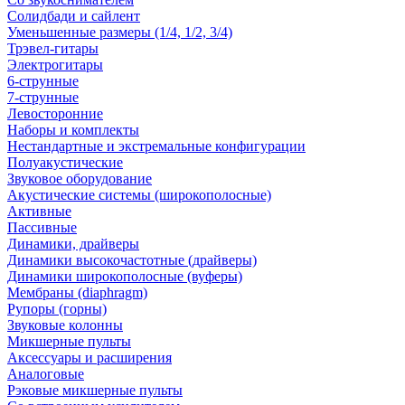
Солидбади и сайлент
Уменьшенные размеры (1/4, 1/2, 3/4)
Трэвел-гитары
Электрогитары
6-струнные
7-струнные
Левосторонние
Наборы и комплекты
Нестандартные и экстремальные конфигурации
Полуакустические
Звуковое оборудование
Акустические системы (широкополосные)
Активные
Пассивные
Динамики, драйверы
Динамики высокочастотные (драйверы)
Динамики широкополосные (вуферы)
Мембраны (diaphragm)
Рупоры (горны)
Звуковые колонны
Микшерные пульты
Аксессуары и расширения
Аналоговые
Рэковые микшерные пульты