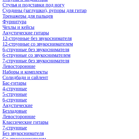
Стулья и подставки под ногу
Сурдины (заглушки), рупоры для гитар
Тренажеры для пальцев
Фурнитура
Чехлы и кейсы
Акустические гитары
12-струнные без звукоснимателя
12-струнные со звукоснимателем
6-струнные без звукоснимателя
6-струнные со звукоснимателем
7-струнные без звукоснимателя
Левосторонние
Наборы и комплекты
Солидбади и сайлент
Бас-гитары
4-струнные
5-струнные
6-струнные
Акустические
Безладовые
Левосторонние
Классические гитары
7-струнные
Без звукоснимателя
Со звукоснимателем