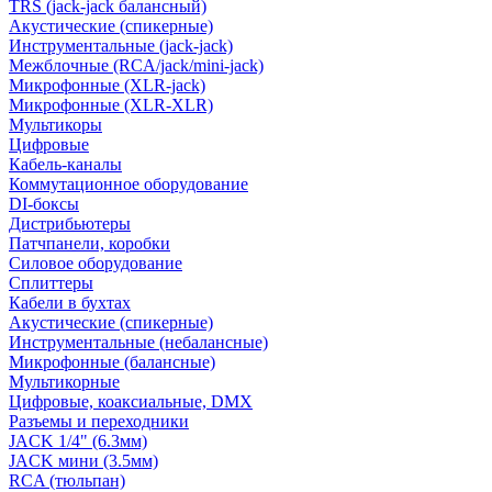
TRS (jack-jack балансный)
Акустические (спикерные)
Инструментальные (jack-jack)
Межблочные (RCA/jack/mini-jack)
Микрофонные (XLR-jack)
Микрофонные (XLR-XLR)
Мультикоры
Цифровые
Кабель-каналы
Коммутационное оборудование
DI-боксы
Дистрибьютеры
Патчпанели, коробки
Силовое оборудование
Сплиттеры
Кабели в бухтах
Акустические (спикерные)
Инструментальные (небалансные)
Микрофонные (балансные)
Мультикорные
Цифровые, коаксиальные, DMX
Разъемы и переходники
JACK 1/4" (6.3мм)
JACK мини (3.5мм)
RCA (тюльпан)