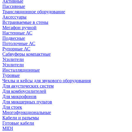
Активные
Пассивные
Трансляционное оборудование
Аксессуары
Встраиваемые в стены
Мегафон ручной
Настенные АС
Подвесные
Потолочные АС
Рупорные АС
Сабвуферы компактные
Усилители
Усилители
Инсталляционные
Туровые
Чехлы и кейсы для звукового оборудования
Для акустических систем
Для комбоусилителей
Для микрофонов
Для микшерных пультов
Для стоек
Многофункциональные
Кабели и разъемы
Готовые кабели
MIDI