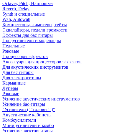
Octaver, Pitch, Harmonizer
Reverb, Delay
Synth и специальные
Wah, Autowah
Компрессоры, лимитеры, гейты
Эквалайзеры, педали громкости
Эффекты для бас-гитары
Предусилители и моделлеры
Педальные
Рэковые
Процессоры эффектов
Аксессуары для процессоров эффектов
Для акустических инструментов
Для бас-гитары
Для электрогитары
Карманные
Луперы
Рэковые
Усиление акустических инструментов
Усиление бас-гитары
"Усилители (""головы"")"
Акустические кабинеты
Комбоусилители
Мини усилители и комбо
Усиление электрогитары