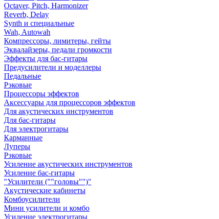
Octaver, Pitch, Harmonizer
Reverb, Delay
Synth и специальные
Wah, Autowah
Компрессоры, лимитеры, гейты
Эквалайзеры, педали громкости
Эффекты для бас-гитары
Предусилители и моделлеры
Педальные
Рэковые
Процессоры эффектов
Аксессуары для процессоров эффектов
Для акустических инструментов
Для бас-гитары
Для электрогитары
Карманные
Луперы
Рэковые
Усиление акустических инструментов
Усиление бас-гитары
"Усилители (""головы"")"
Акустические кабинеты
Комбоусилители
Мини усилители и комбо
Усиление электрогитары