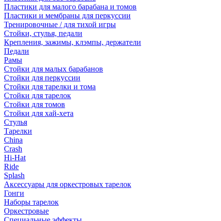
Пластики для малого барабана и томов
Пластики и мембраны для перкуссии
Тренировочные / для тихой игры
Стойки, стулья, педали
Крепления, зажимы, клэмпы, держатели
Педали
Рамы
Стойки для малых барабанов
Стойки для перкуссии
Стойки для тарелки и тома
Стойки для тарелок
Стойки для томов
Стойки для хай-хета
Стулья
Тарелки
China
Crash
Hi-Hat
Ride
Splash
Аксессуары для оркестровых тарелок
Гонги
Наборы тарелок
Оркестровые
Специальные эффекты