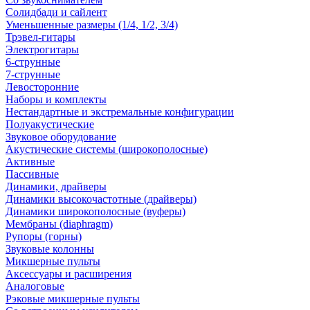
Солидбади и сайлент
Уменьшенные размеры (1/4, 1/2, 3/4)
Трэвел-гитары
Электрогитары
6-струнные
7-струнные
Левосторонние
Наборы и комплекты
Нестандартные и экстремальные конфигурации
Полуакустические
Звуковое оборудование
Акустические системы (широкополосные)
Активные
Пассивные
Динамики, драйверы
Динамики высокочастотные (драйверы)
Динамики широкополосные (вуферы)
Мембраны (diaphragm)
Рупоры (горны)
Звуковые колонны
Микшерные пульты
Аксессуары и расширения
Аналоговые
Рэковые микшерные пульты