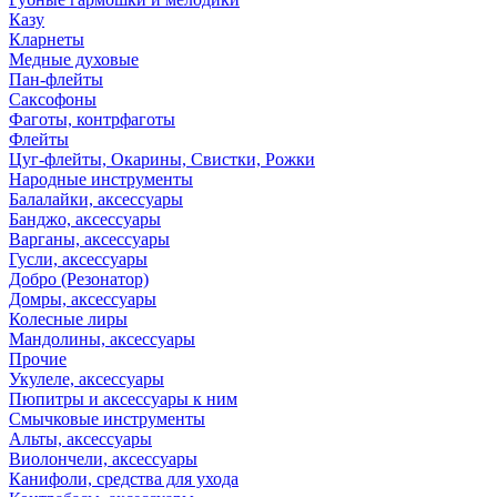
Казу
Кларнеты
Медные духовые
Пан-флейты
Саксофоны
Фаготы, контрфаготы
Флейты
Цуг-флейты, Окарины, Свистки, Рожки
Народные инструменты
Балалайки, аксессуары
Банджо, аксессуары
Варганы, аксессуары
Гусли, аксессуары
Добро (Резонатор)
Домры, аксессуары
Колесные лиры
Мандолины, аксессуары
Прочие
Укулеле, аксессуары
Пюпитры и аксессуары к ним
Смычковые инструменты
Альты, аксессуары
Виолончели, аксессуары
Канифоли, средства для ухода