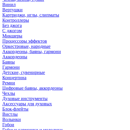
Винил
Вертушки
Картриджи, иглы, слипматы
Контроллеры
Без джога
С джогом
Микшеры
Процессоры эффектов
Оркестровые, народные
Аккордеоны, баяны, гармони
Аккордеоны
Баяны
Гармони
Детские, сувенирные
Концертина
Ремни
Цифровые баяны, аккордеоны
Чехлы
Духовые инструменты
Аксессуары для духовых
Блок-флейты
Вистлы
Волынки
Гобои
Губные гармошки и мелодики