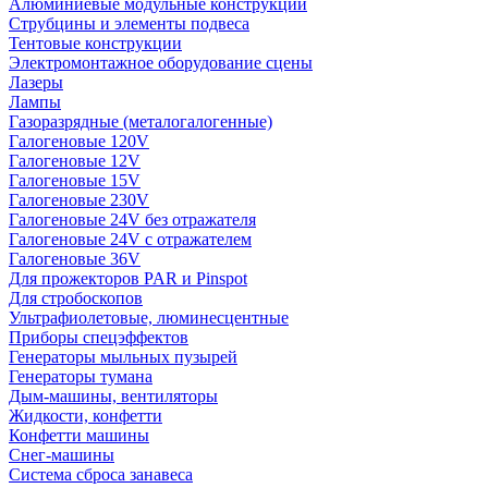
Алюминиевые модульные конструкции
Струбцины и элементы подвеса
Тентовые конструкции
Электромонтажное оборудование сцены
Лазеры
Лампы
Газоразрядные (металогалогенные)
Галогеновые 120V
Галогеновые 12V
Галогеновые 15V
Галогеновые 230V
Галогеновые 24V без отражателя
Галогеновые 24V с отражателем
Галогеновые 36V
Для прожекторов PAR и Pinspot
Для стробоскопов
Ультрафиолетовые, люминесцентные
Приборы спецэффектов
Генераторы мыльных пузырей
Генераторы тумана
Дым-машины, вентиляторы
Жидкости, конфетти
Конфетти машины
Снег-машины
Система сброса занавеса