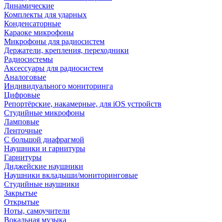
Динамические
Комплекты для ударных
Конденсаторные
Караоке микрофоны
Микрофоны для радиосистем
Держатели, крепления, переходники
Радиосистемы
Аксессуары для радиосистем
Аналоговые
Индивидуального мониторинга
Цифровые
Репортёрские, накамерные, для iOS устройств
Студийные микрофоны
Ламповые
Ленточные
С большой диафрагмой
Наушники и гарнитуры
Гарнитуры
Диджейские наушники
Наушники вкладыши/мониторинговые
Студийные наушники
Закрытые
Открытые
Ноты, самоучители
Вокальная музыка