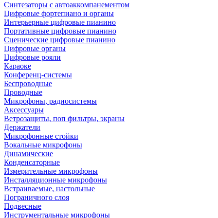
Синтезаторы с автоаккомпанементом
Цифровые фортепиано и органы
Интерьерные цифровые пианино
Портативные цифровые пианино
Сценические цифровые пианино
Цифровые органы
Цифровые рояли
Караоке
Конференц-системы
Беспроводные
Проводные
Микрофоны, радиосистемы
Аксессуары
Ветрозащиты, поп фильтры, экраны
Держатели
Микрофонные стойки
Вокальные микрофоны
Динамические
Конденсаторные
Измерительные микрофоны
Инсталляционные микрофоны
Встраиваемые, настольные
Пограничного слоя
Подвесные
Инструментальные микрофоны