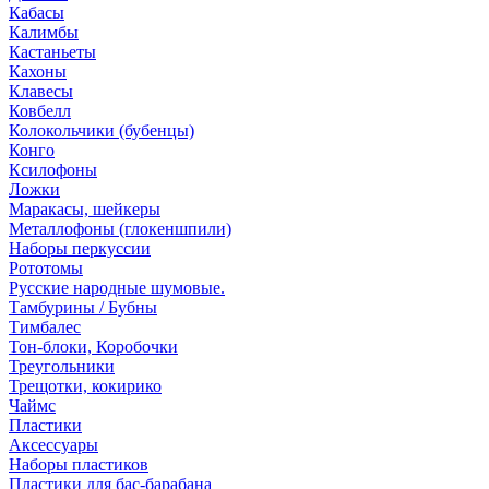
Кабасы
Калимбы
Кастаньеты
Кахоны
Клавесы
Ковбелл
Колокольчики (бубенцы)
Конго
Ксилофоны
Ложки
Маракасы, шейкеры
Металлофоны (глокеншпили)
Наборы перкуссии
Рототомы
Русские народные шумовые.
Тамбурины / Бубны
Тимбалес
Тон-блоки, Коробочки
Треугольники
Трещотки, кокирико
Чаймс
Пластики
Аксессуары
Наборы пластиков
Пластики для бас-барабана