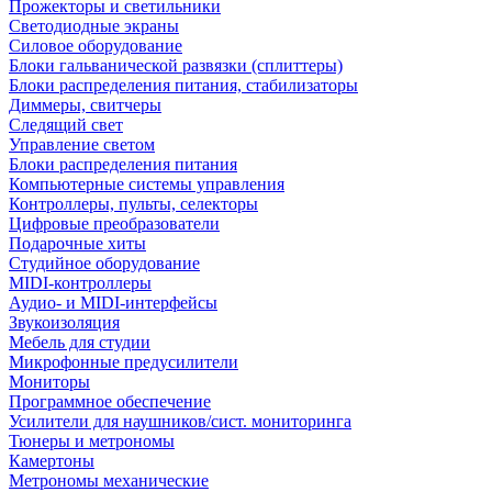
Прожекторы и светильники
Светодиодные экраны
Силовое оборудование
Блоки гальванической развязки (сплиттеры)
Блоки распределения питания, стабилизаторы
Диммеры, свитчеры
Следящий свет
Управление светом
Блоки распределения питания
Компьютерные системы управления
Контроллеры, пульты, селекторы
Цифровые преобразователи
Подарочные хиты
Студийное оборудование
MIDI-контроллеры
Аудио- и MIDI-интерфейсы
Звукоизоляция
Мебель для студии
Микрофонные предусилители
Мониторы
Программное обеспечение
Усилители для наушников/сист. мониторинга
Тюнеры и метрономы
Камертоны
Метрономы механические