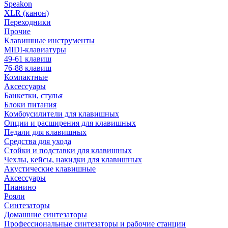
Speakon
XLR (канон)
Переходники
Прочие
Клавишные инструменты
MIDI-клавиатуры
49-61 клавиш
76-88 клавиш
Компактные
Аксессуары
Банкетки, стулья
Блоки питания
Комбоусилители для клавишных
Опции и расширения для клавишных
Педали для клавишных
Средства для ухода
Стойки и подставки для клавишных
Чехлы, кейсы, накидки для клавишных
Акустические клавишные
Аксессуары
Пианино
Рояли
Синтезаторы
Домашние синтезаторы
Профессиональные синтезаторы и рабочие станции