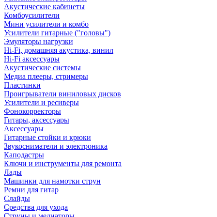
Акустические кабинеты
Комбоусилители
Мини усилители и комбо
Усилители гитарные ("головы")
Эмуляторы нагрузки
Hi-Fi, домашняя акустика, винил
Hi-Fi аксессуары
Акустические системы
Медиа плееры, стримеры
Пластинки
Проигрыватели виниловых дисков
Усилители и ресиверы
Фонокорректоры
Гитары, аксессуары
Аксессуары
Гитарные стойки и крюки
Звукосниматели и электроника
Каподастры
Ключи и инструменты для ремонта
Лады
Машинки для намотки струн
Ремни для гитар
Слайды
Средства для ухода
Струны и медиаторы