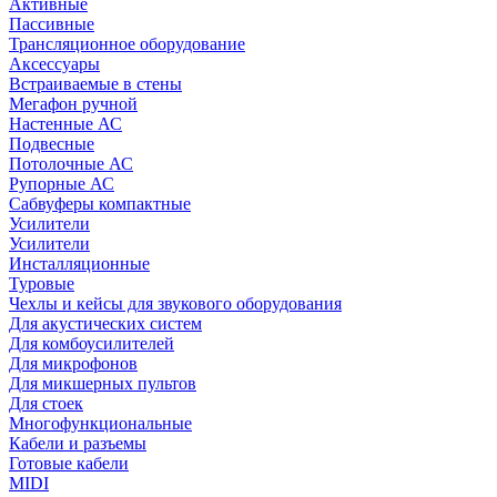
Активные
Пассивные
Трансляционное оборудование
Аксессуары
Встраиваемые в стены
Мегафон ручной
Настенные АС
Подвесные
Потолочные АС
Рупорные АС
Сабвуферы компактные
Усилители
Усилители
Инсталляционные
Туровые
Чехлы и кейсы для звукового оборудования
Для акустических систем
Для комбоусилителей
Для микрофонов
Для микшерных пультов
Для стоек
Многофункциональные
Кабели и разъемы
Готовые кабели
MIDI