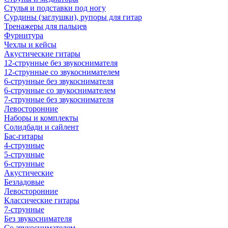
Стулья и подставки под ногу
Сурдины (заглушки), рупоры для гитар
Тренажеры для пальцев
Фурнитура
Чехлы и кейсы
Акустические гитары
12-струнные без звукоснимателя
12-струнные со звукоснимателем
6-струнные без звукоснимателя
6-струнные со звукоснимателем
7-струнные без звукоснимателя
Левосторонние
Наборы и комплекты
Солидбади и сайлент
Бас-гитары
4-струнные
5-струнные
6-струнные
Акустические
Безладовые
Левосторонние
Классические гитары
7-струнные
Без звукоснимателя
Со звукоснимателем