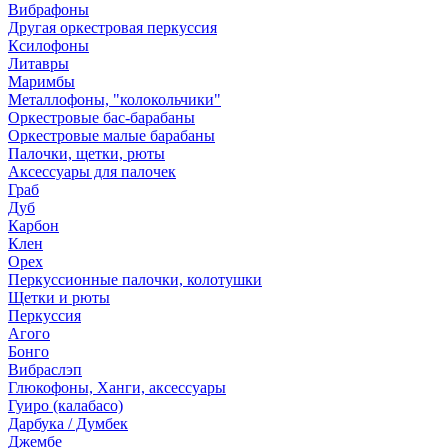
Вибрафоны
Другая оркестровая перкуссия
Ксилофоны
Литавры
Маримбы
Металлофоны, "колокольчики"
Оркестровые бас-барабаны
Оркестровые малые барабаны
Палочки, щетки, рюты
Аксессуары для палочек
Граб
Дуб
Карбон
Клен
Орех
Перкуссионные палочки, колотушки
Щетки и рюты
Перкуссия
Агого
Бонго
Вибраслэп
Глюкофоны, Ханги, аксессуары
Гуиро (калабасо)
Дарбука / Думбек
Джембе