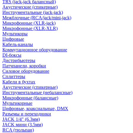
TRS (jack-jack балансный)
Акустические (спикерные)
Инструментальные (jack-jack)
Межблочные (RCA/jack/mini-jack)
Микрофонные (XLR-jack)
Микрофонные (XLR-XLR)
Мультикоры
Цифровые
Кабель-каналы
Коммутационное оборудование
DI-боксы
Дистрибьютеры
Патчпанели, коробки
Силовое оборудование
Сплиттеры
Кабели в бухтах
Акустические (спикерные)
Инструментальные (небалансные)
Микрофонные (балансные)
Мультикорные
Цифровые, коаксиальные, DMX
Разъемы и переходники
JACK 1/4" (6.3мм)
JACK мини (3.5мм)
RCA (тюльпан)