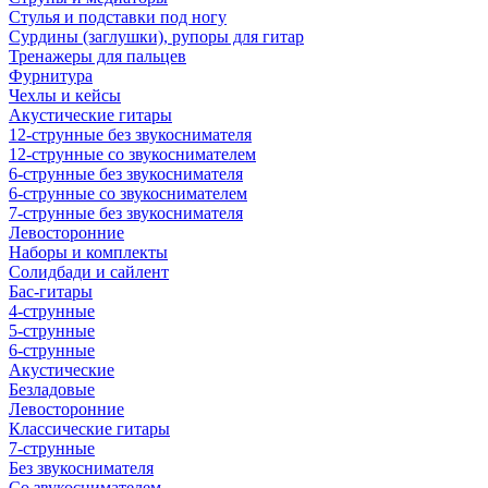
Стулья и подставки под ногу
Сурдины (заглушки), рупоры для гитар
Тренажеры для пальцев
Фурнитура
Чехлы и кейсы
Акустические гитары
12-струнные без звукоснимателя
12-струнные со звукоснимателем
6-струнные без звукоснимателя
6-струнные со звукоснимателем
7-струнные без звукоснимателя
Левосторонние
Наборы и комплекты
Солидбади и сайлент
Бас-гитары
4-струнные
5-струнные
6-струнные
Акустические
Безладовые
Левосторонние
Классические гитары
7-струнные
Без звукоснимателя
Со звукоснимателем