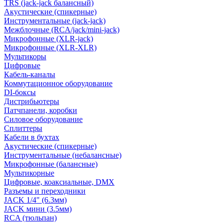
TRS (jack-jack балансный)
Акустические (спикерные)
Инструментальные (jack-jack)
Межблочные (RCA/jack/mini-jack)
Микрофонные (XLR-jack)
Микрофонные (XLR-XLR)
Мультикоры
Цифровые
Кабель-каналы
Коммутационное оборудование
DI-боксы
Дистрибьютеры
Патчпанели, коробки
Силовое оборудование
Сплиттеры
Кабели в бухтах
Акустические (спикерные)
Инструментальные (небалансные)
Микрофонные (балансные)
Мультикорные
Цифровые, коаксиальные, DMX
Разъемы и переходники
JACK 1/4" (6.3мм)
JACK мини (3.5мм)
RCA (тюльпан)