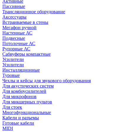
Активные
Пассивные
Трансляционное оборудование
Аксессуары
Встраиваемые в стены
Мегафон ручной
Настенные АС
Подвесные
Потолочные АС
Рупорные АС
Сабвуферы компактные
Усилители
Усилители
Инсталляционные
Туровые
Чехлы и кейсы для звукового оборудования
Для акустических систем
Для комбоусилителей
Для микрофонов
Для микшерных пультов
Для стоек
Многофункциональные
Кабели и разъемы
Готовые кабели
MIDI