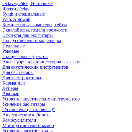
Octaver, Pitch, Harmonizer
Reverb, Delay
Synth и специальные
Wah, Autowah
Компрессоры, лимитеры, гейты
Эквалайзеры, педали громкости
Эффекты для бас-гитары
Предусилители и моделлеры
Педальные
Рэковые
Процессоры эффектов
Аксессуары для процессоров эффектов
Для акустических инструментов
Для бас-гитары
Для электрогитары
Карманные
Луперы
Рэковые
Усиление акустических инструментов
Усиление бас-гитары
"Усилители (""головы"")"
Акустические кабинеты
Комбоусилители
Мини усилители и комбо
Усиление электрогитары