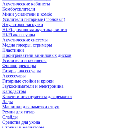
Акустические кабинеты
Комбоусилители
Мини усилители и комбо
Усилители гитарные ("головы")
Эмуляторы нагрузки
Hi-Fi, домашняя акустика, винил
Hi-Fi аксессуары
Акустические системы
Медиа плееры, стримеры
Пластинки
Проигрыватели виниловых дисков
Усилители и ресиверы
Фонокорректоры
Гитары, аксессуары
Аксессуары
Гитарные стойки и крюки
Звукосниматели и электроника
Каподастры
Ключи и инструменты для ремонта
Лады
Машинки для намотки струн
Ремни для гитар
Слайды
Средства для ухода
Струны и медиаторы