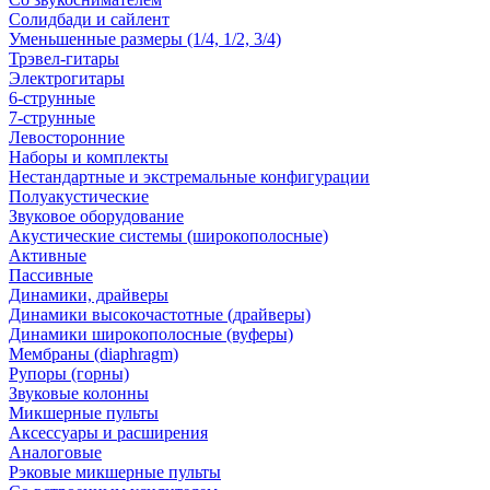
Солидбади и сайлент
Уменьшенные размеры (1/4, 1/2, 3/4)
Трэвел-гитары
Электрогитары
6-струнные
7-струнные
Левосторонние
Наборы и комплекты
Нестандартные и экстремальные конфигурации
Полуакустические
Звуковое оборудование
Акустические системы (широкополосные)
Активные
Пассивные
Динамики, драйверы
Динамики высокочастотные (драйверы)
Динамики широкополосные (вуферы)
Мембраны (diaphragm)
Рупоры (горны)
Звуковые колонны
Микшерные пульты
Аксессуары и расширения
Аналоговые
Рэковые микшерные пульты