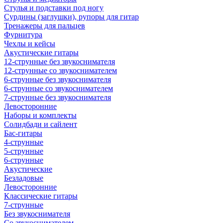
Стулья и подставки под ногу
Сурдины (заглушки), рупоры для гитар
Тренажеры для пальцев
Фурнитура
Чехлы и кейсы
Акустические гитары
12-струнные без звукоснимателя
12-струнные со звукоснимателем
6-струнные без звукоснимателя
6-струнные со звукоснимателем
7-струнные без звукоснимателя
Левосторонние
Наборы и комплекты
Солидбади и сайлент
Бас-гитары
4-струнные
5-струнные
6-струнные
Акустические
Безладовые
Левосторонние
Классические гитары
7-струнные
Без звукоснимателя
Со звукоснимателем