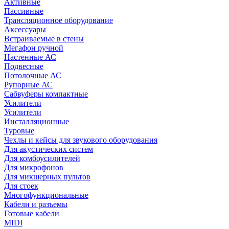
Активные
Пассивные
Трансляционное оборудование
Аксессуары
Встраиваемые в стены
Мегафон ручной
Настенные АС
Подвесные
Потолочные АС
Рупорные АС
Сабвуферы компактные
Усилители
Усилители
Инсталляционные
Туровые
Чехлы и кейсы для звукового оборудования
Для акустических систем
Для комбоусилителей
Для микрофонов
Для микшерных пультов
Для стоек
Многофункциональные
Кабели и разъемы
Готовые кабели
MIDI