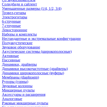
Солидбади и сайлент
Уменьшенные размеры (1/4, 1/2, 3/4)
Трэвел-гитары
Электрогитары
6-струнные
7-струнные
Левосторонние
Наборы и комплекты
Нестандартные и экстремальные конфигурации
Полуакустические
Звуковое оборудование
Акустические системы (широкополосные)
Активные
Пассивные
Динамики, драйверы
Динамики высокочастотные (драйверы)
Динамики широкополосные (вуферы)
Мембраны (diaphragm)
Рупоры (горны)
Звуковые колонны
Микшерные пульты
Аксессуары и расширения
Аналоговые
Рэковые микшерные пульты