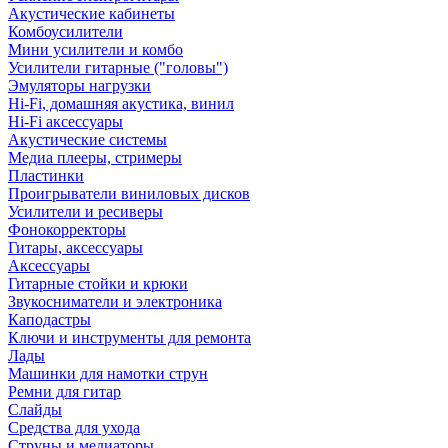
Акустические кабинеты
Комбоусилители
Мини усилители и комбо
Усилители гитарные ("головы")
Эмуляторы нагрузки
Hi-Fi, домашняя акустика, винил
Hi-Fi аксессуары
Акустические системы
Медиа плееры, стримеры
Пластинки
Проигрыватели виниловых дисков
Усилители и ресиверы
Фонокорректоры
Гитары, аксессуары
Аксессуары
Гитарные стойки и крюки
Звукосниматели и электроника
Каподастры
Ключи и инструменты для ремонта
Лады
Машинки для намотки струн
Ремни для гитар
Слайды
Средства для ухода
Струны и медиаторы