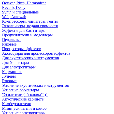
Octaver, Pitch, Harmonizer
Reverb, Delay
Synth и специальные
Wah, Autowah
Компрессоры, лимитеры, гейты
Эквалайзеры, педали громкости
Эффекты для бас-гитары
Предусилители и моделлеры
Педальные
Рэковые
Процессоры эффектов
Аксессуары для процессоров эффектов
Для акустических инструментов
Для бас-гитары
Для электрогитары
Карманные
Луперы
Рэковые
Усиление акустических инструментов
Усиление бас-гитары
"Усилители (""головы"")"
Акустические кабинеты
Комбоусилители
Мини усилители и комбо
Усиление электрогитары