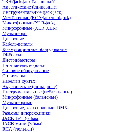
TRS (jack-jack балансный)
Акустические (спикерные)
Инструментальные (jack-jack)
Межблочные (RCA/jack/mini-jack)
Микрофонные (XLR-jack)
Микрофонные (XLR-XLR)
Мультикоры
Цифровые
Кабель-каналы
Коммутационное оборудование
DI-боксы
Дистрибьютеры
Патчпанели, коробки
Силовое оборудование
Сплиттеры
Кабели в бухтах
Акустические (спикерные)
Инструментальные (небалансные)
Микрофонные (балансные)
Мультикорные
Цифровые, коаксиальные, DMX
Разъемы и переходники
JACK 1/4" (6.3мм)
JACK мини (3.5мм)
RCA (тюльпан)