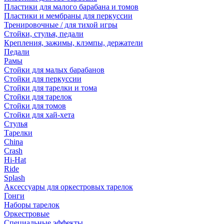
Пластики для малого барабана и томов
Пластики и мембраны для перкуссии
Тренировочные / для тихой игры
Стойки, стулья, педали
Крепления, зажимы, клэмпы, держатели
Педали
Рамы
Стойки для малых барабанов
Стойки для перкуссии
Стойки для тарелки и тома
Стойки для тарелок
Стойки для томов
Стойки для хай-хета
Стулья
Тарелки
China
Crash
Hi-Hat
Ride
Splash
Аксессуары для оркестровых тарелок
Гонги
Наборы тарелок
Оркестровые
Специальные эффекты