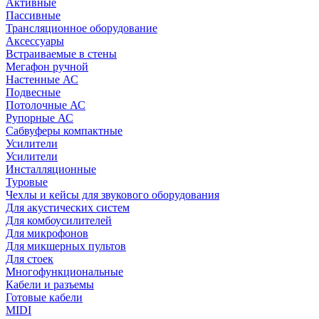
Активные
Пассивные
Трансляционное оборудование
Аксессуары
Встраиваемые в стены
Мегафон ручной
Настенные АС
Подвесные
Потолочные АС
Рупорные АС
Сабвуферы компактные
Усилители
Усилители
Инсталляционные
Туровые
Чехлы и кейсы для звукового оборудования
Для акустических систем
Для комбоусилителей
Для микрофонов
Для микшерных пультов
Для стоек
Многофункциональные
Кабели и разъемы
Готовые кабели
MIDI