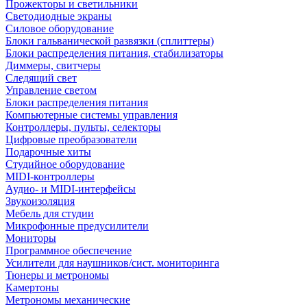
Прожекторы и светильники
Светодиодные экраны
Силовое оборудование
Блоки гальванической развязки (сплиттеры)
Блоки распределения питания, стабилизаторы
Диммеры, свитчеры
Следящий свет
Управление светом
Блоки распределения питания
Компьютерные системы управления
Контроллеры, пульты, селекторы
Цифровые преобразователи
Подарочные хиты
Студийное оборудование
MIDI-контроллеры
Аудио- и MIDI-интерфейсы
Звукоизоляция
Мебель для студии
Микрофонные предусилители
Мониторы
Программное обеспечение
Усилители для наушников/сист. мониторинга
Тюнеры и метрономы
Камертоны
Метрономы механические