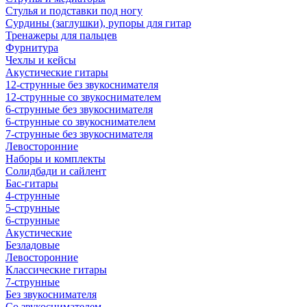
Стулья и подставки под ногу
Сурдины (заглушки), рупоры для гитар
Тренажеры для пальцев
Фурнитура
Чехлы и кейсы
Акустические гитары
12-струнные без звукоснимателя
12-струнные со звукоснимателем
6-струнные без звукоснимателя
6-струнные со звукоснимателем
7-струнные без звукоснимателя
Левосторонние
Наборы и комплекты
Солидбади и сайлент
Бас-гитары
4-струнные
5-струнные
6-струнные
Акустические
Безладовые
Левосторонние
Классические гитары
7-струнные
Без звукоснимателя
Со звукоснимателем