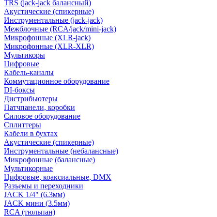
TRS (jack-jack балансный)
Акустические (спикерные)
Инструментальные (jack-jack)
Межблочные (RCA/jack/mini-jack)
Микрофонные (XLR-jack)
Микрофонные (XLR-XLR)
Мультикоры
Цифровые
Кабель-каналы
Коммутационное оборудование
DI-боксы
Дистрибьютеры
Патчпанели, коробки
Силовое оборудование
Сплиттеры
Кабели в бухтах
Акустические (спикерные)
Инструментальные (небалансные)
Микрофонные (балансные)
Мультикорные
Цифровые, коаксиальные, DMX
Разъемы и переходники
JACK 1/4" (6.3мм)
JACK мини (3.5мм)
RCA (тюльпан)