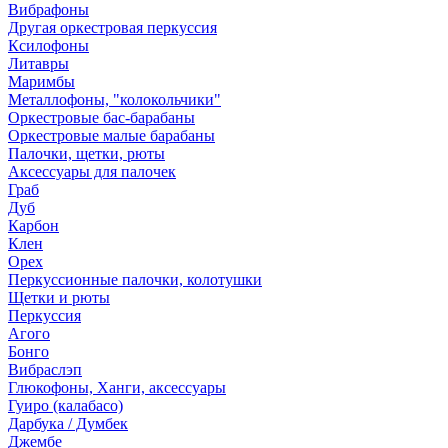
Вибрафоны
Другая оркестровая перкуссия
Ксилофоны
Литавры
Маримбы
Металлофоны, "колокольчики"
Оркестровые бас-барабаны
Оркестровые малые барабаны
Палочки, щетки, рюты
Аксессуары для палочек
Граб
Дуб
Карбон
Клен
Орех
Перкуссионные палочки, колотушки
Щетки и рюты
Перкуссия
Агого
Бонго
Вибраслэп
Глюкофоны, Ханги, аксессуары
Гуиро (калабасо)
Дарбука / Думбек
Джембе