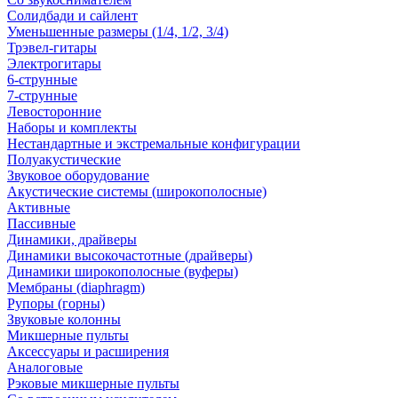
Солидбади и сайлент
Уменьшенные размеры (1/4, 1/2, 3/4)
Трэвел-гитары
Электрогитары
6-струнные
7-струнные
Левосторонние
Наборы и комплекты
Нестандартные и экстремальные конфигурации
Полуакустические
Звуковое оборудование
Акустические системы (широкополосные)
Активные
Пассивные
Динамики, драйверы
Динамики высокочастотные (драйверы)
Динамики широкополосные (вуферы)
Мембраны (diaphragm)
Рупоры (горны)
Звуковые колонны
Микшерные пульты
Аксессуары и расширения
Аналоговые
Рэковые микшерные пульты