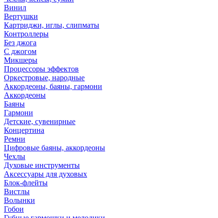
Винил
Вертушки
Картриджи, иглы, слипматы
Контроллеры
Без джога
С джогом
Микшеры
Процессоры эффектов
Оркестровые, народные
Аккордеоны, баяны, гармони
Аккордеоны
Баяны
Гармони
Детские, сувенирные
Концертина
Ремни
Цифровые баяны, аккордеоны
Чехлы
Духовые инструменты
Аксессуары для духовых
Блок-флейты
Вистлы
Волынки
Гобои
Губные гармошки и мелодики