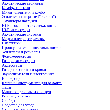
Акустические кабинеты
Комбоусилители
Мини усилители и комбо
Усилители гитарные ("головы")
Эмуляторы нагрузки
Hi-Fi, домашняя акустика, винил
Hi-Fi аксессуары
Акустические системы
Медиа плееры, стримеры
Пластинки
Проигрыватели виниловых дисков
Усилители и ресиверы
Фонокорректоры
Гитары, аксессуары
Аксессуары
Гитарные стойки и крюки
Звукосниматели и электроника
Каподастры
Ключи и инструменты для ремонта
Лады
Машинки для намотки струн
Ремни для гитар
Слайды
Средства для ухода
Струны и медиаторы