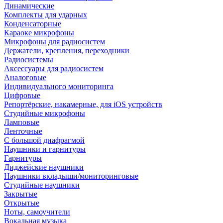
Динамические
Комплекты для ударных
Конденсаторные
Караоке микрофоны
Микрофоны для радиосистем
Держатели, крепления, переходники
Радиосистемы
Аксессуары для радиосистем
Аналоговые
Индивидуального мониторинга
Цифровые
Репортёрские, накамерные, для iOS устройств
Студийные микрофоны
Ламповые
Ленточные
С большой диафрагмой
Наушники и гарнитуры
Гарнитуры
Диджейские наушники
Наушники вкладыши/мониторинговые
Студийные наушники
Закрытые
Открытые
Ноты, самоучители
Вокальная музыка