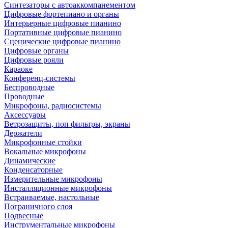
Синтезаторы с автоаккомпанементом
Цифровые фортепиано и органы
Интерьерные цифровые пианино
Портативные цифровые пианино
Сценические цифровые пианино
Цифровые органы
Цифровые рояли
Караоке
Конференц-системы
Беспроводные
Проводные
Микрофоны, радиосистемы
Аксессуары
Ветрозащиты, поп фильтры, экраны
Держатели
Микрофонные стойки
Вокальные микрофоны
Динамические
Конденсаторные
Измерительные микрофоны
Инсталляционные микрофоны
Встраиваемые, настольные
Пограничного слоя
Подвесные
Инструментальные микрофоны