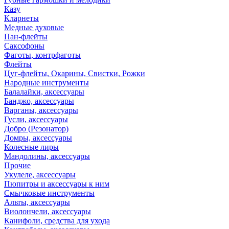
Казу
Кларнеты
Медные духовые
Пан-флейты
Саксофоны
Фаготы, контрфаготы
Флейты
Цуг-флейты, Окарины, Свистки, Рожки
Народные инструменты
Балалайки, аксессуары
Банджо, аксессуары
Варганы, аксессуары
Гусли, аксессуары
Добро (Резонатор)
Домры, аксессуары
Колесные лиры
Мандолины, аксессуары
Прочие
Укулеле, аксессуары
Пюпитры и аксессуары к ним
Смычковые инструменты
Альты, аксессуары
Виолончели, аксессуары
Канифоли, средства для ухода