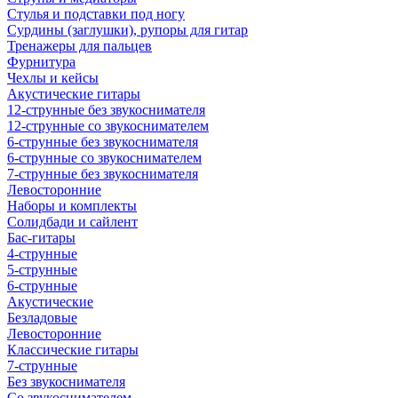
Стулья и подставки под ногу
Сурдины (заглушки), рупоры для гитар
Тренажеры для пальцев
Фурнитура
Чехлы и кейсы
Акустические гитары
12-струнные без звукоснимателя
12-струнные со звукоснимателем
6-струнные без звукоснимателя
6-струнные со звукоснимателем
7-струнные без звукоснимателя
Левосторонние
Наборы и комплекты
Солидбади и сайлент
Бас-гитары
4-струнные
5-струнные
6-струнные
Акустические
Безладовые
Левосторонние
Классические гитары
7-струнные
Без звукоснимателя
Со звукоснимателем