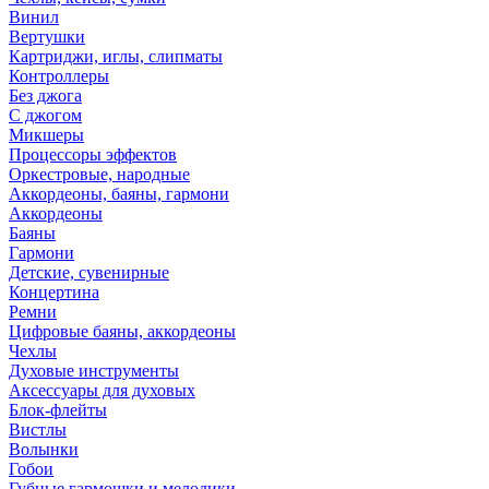
Винил
Вертушки
Картриджи, иглы, слипматы
Контроллеры
Без джога
С джогом
Микшеры
Процессоры эффектов
Оркестровые, народные
Аккордеоны, баяны, гармони
Аккордеоны
Баяны
Гармони
Детские, сувенирные
Концертина
Ремни
Цифровые баяны, аккордеоны
Чехлы
Духовые инструменты
Аксессуары для духовых
Блок-флейты
Вистлы
Волынки
Гобои
Губные гармошки и мелодики