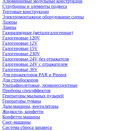
Алюминиевые модульные конструкции
Струбцины и элементы подвеса
Тентовые конструкции
Электромонтажное оборудование сцены
Лазеры
Лампы
Газоразрядные (металогалогенные)
Галогеновые 120V
Галогеновые 12V
Галогеновые 15V
Галогеновые 230V
Галогеновые 24V без отражателя
Галогеновые 24V с отражателем
Галогеновые 36V
Для прожекторов PAR и Pinspot
Для стробоскопов
Ультрафиолетовые, люминесцентные
Приборы спецэффектов
Генераторы мыльных пузырей
Генераторы тумана
Дым-машины, вентиляторы
Жидкости, конфетти
Конфетти машины
Снег-машины
Система сброса занавеса