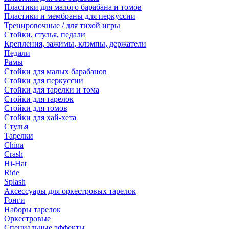
Пластики для малого барабана и томов
Пластики и мембраны для перкуссии
Тренировочные / для тихой игры
Стойки, стулья, педали
Крепления, зажимы, клэмпы, держатели
Педали
Рамы
Стойки для малых барабанов
Стойки для перкуссии
Стойки для тарелки и тома
Стойки для тарелок
Стойки для томов
Стойки для хай-хета
Стулья
Тарелки
China
Crash
Hi-Hat
Ride
Splash
Аксессуары для оркестровых тарелок
Гонги
Наборы тарелок
Оркестровые
Специальные эффекты