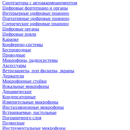
Синтезаторы с автоаккомпанементом
Цифровые фортепиано и органы
Интерьерные цифровые пианино
Портативные цифровые пианино
Сценические цифровые пианино
Цифровые органы
Цифровые рояли
Караоке
Конференц-системы
Беспроводные
Проводные
Микрофоны, радиосистемы
Аксессуары
Ветрозащиты, поп фильтры, экраны
Держатели
Микрофонные стойки
Вокальные микрофоны
Динамические
Конденсаторные
Измерительные микрофоны
Инсталляционные микрофоны
Встраиваемые, настольные
Пограничного слоя
Подвесные
Инструментальные микрофоны