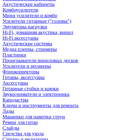
Акустические кабинеты
Комбоусилители
Мини усилители и комбо
Усилители гитарные ("головы")
Эмуляторы нагрузки
Hi-Fi, домашняя акустика, винил
Hi-Fi аксессуары
Акустические системы
Медиа плееры, стримеры
Пластинки
Проигрыватели виниловых дисков
Усилители и ресиверы
Фонокорректоры
Гитары, аксессуары
Аксессуары
Гитарные стойки и крюки
Звукосниматели и электроника
Каподастры
Ключи и инструменты для ремонта
Лады
Машинки для намотки струн
Ремни для гитар
Слайды
Средства для ухода
Струны и медиаторы