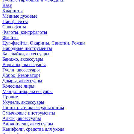
Казу
Кларнеты
Медные духовые
Пан-флейты
Саксофоны
Фаготы, контрфаготы
Флейты
Цуг-флейты, Окарины, Свистки, Рожки
Народные инструменты
Балалайки, аксессуары
Банджо, аксессуары
Варганы, аксессуары
Гусли, аксессуары
Добро (Резонатор)
Домры, аксессуары
Колесные лиры
Мандолины, аксессуары
Прочие
Укулеле, аксессуары
Пюпитры и аксессуары к ним
Смычковые инструменты
Альты, аксессуары
Виолончели, аксессуары
Канифоли, средства для ухода