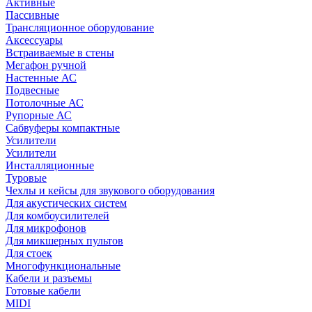
Активные
Пассивные
Трансляционное оборудование
Аксессуары
Встраиваемые в стены
Мегафон ручной
Настенные АС
Подвесные
Потолочные АС
Рупорные АС
Сабвуферы компактные
Усилители
Усилители
Инсталляционные
Туровые
Чехлы и кейсы для звукового оборудования
Для акустических систем
Для комбоусилителей
Для микрофонов
Для микшерных пультов
Для стоек
Многофункциональные
Кабели и разъемы
Готовые кабели
MIDI