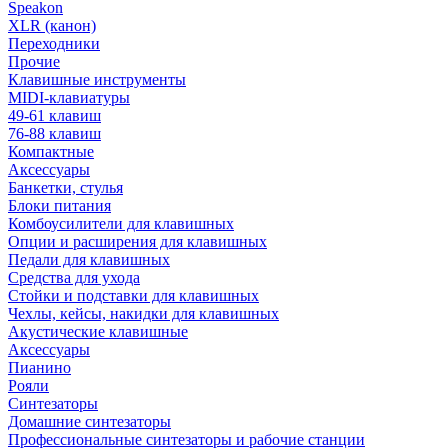
Speakon
XLR (канон)
Переходники
Прочие
Клавишные инструменты
MIDI-клавиатуры
49-61 клавиш
76-88 клавиш
Компактные
Аксессуары
Банкетки, стулья
Блоки питания
Комбоусилители для клавишных
Опции и расширения для клавишных
Педали для клавишных
Средства для ухода
Стойки и подставки для клавишных
Чехлы, кейсы, накидки для клавишных
Акустические клавишные
Аксессуары
Пианино
Рояли
Синтезаторы
Домашние синтезаторы
Профессиональные синтезаторы и рабочие станции