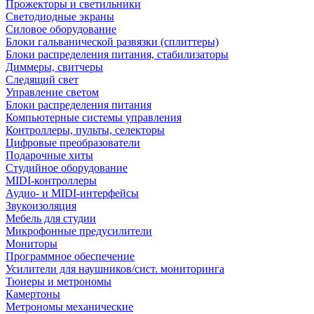
Прожекторы и светильники
Светодиодные экраны
Силовое оборудование
Блоки гальванической развязки (сплиттеры)
Блоки распределения питания, стабилизаторы
Диммеры, свитчеры
Следящий свет
Управление светом
Блоки распределения питания
Компьютерные системы управления
Контроллеры, пульты, селекторы
Цифровые преобразователи
Подарочные хиты
Студийное оборудование
MIDI-контроллеры
Аудио- и MIDI-интерфейсы
Звукоизоляция
Мебель для студии
Микрофонные предусилители
Мониторы
Программное обеспечение
Усилители для наушников/сист. мониторинга
Тюнеры и метрономы
Камертоны
Метрономы механические