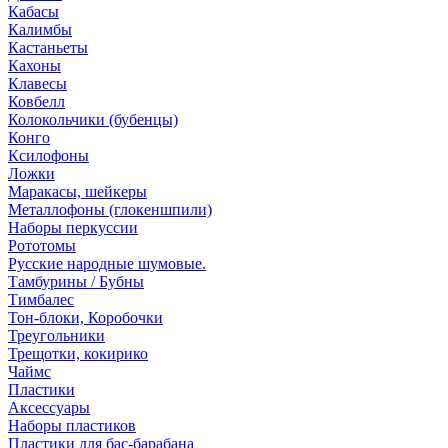
Кабасы
Калимбы
Кастаньеты
Кахоны
Клавесы
Ковбелл
Колокольчики (бубенцы)
Конго
Ксилофоны
Ложки
Маракасы, шейкеры
Металлофоны (глокеншпили)
Наборы перкуссии
Рототомы
Русские народные шумовые.
Тамбурины / Бубны
Тимбалес
Тон-блоки, Коробочки
Треугольники
Трещотки, кокирико
Чаймс
Пластики
Аксессуары
Наборы пластиков
Пластики для бас-барабана