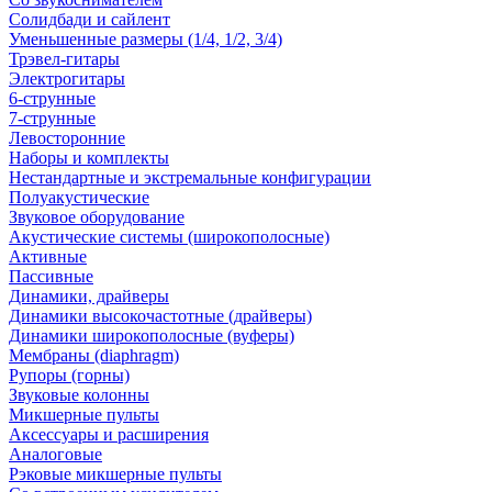
Солидбади и сайлент
Уменьшенные размеры (1/4, 1/2, 3/4)
Трэвел-гитары
Электрогитары
6-струнные
7-струнные
Левосторонние
Наборы и комплекты
Нестандартные и экстремальные конфигурации
Полуакустические
Звуковое оборудование
Акустические системы (широкополосные)
Активные
Пассивные
Динамики, драйверы
Динамики высокочастотные (драйверы)
Динамики широкополосные (вуферы)
Мембраны (diaphragm)
Рупоры (горны)
Звуковые колонны
Микшерные пульты
Аксессуары и расширения
Аналоговые
Рэковые микшерные пульты