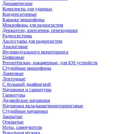
Динамические
Комплекты для ударных
Конденсаторные
Караоке микрофоны
Микрофоны для радиосистем
Держатели, крепления, переходники
Радиосистемы
Аксессуары для радиосистем
Аналоговые
Индивидуального мониторинга
Цифровые
Репортёрские, накамерные, для iOS устройств
Студийные микрофоны
Ламповые
Ленточные
С большой диафрагмой
Наушники и гарнитуры
Гарнитуры
Диджейские наушники
Наушники вкладыши/мониторинговые
Студийные наушники
Закрытые
Открытые
Ноты, самоучители
Вокальная музыка