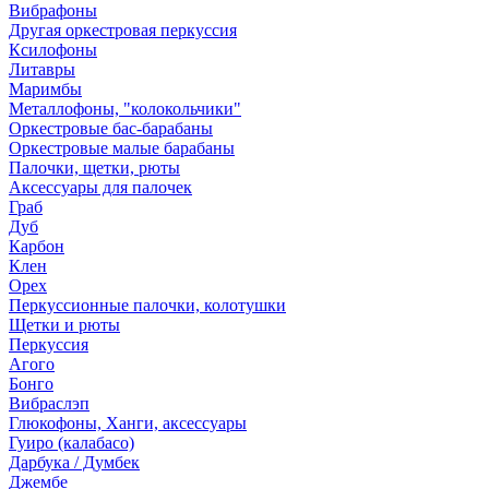
Вибрафоны
Другая оркестровая перкуссия
Ксилофоны
Литавры
Маримбы
Металлофоны, "колокольчики"
Оркестровые бас-барабаны
Оркестровые малые барабаны
Палочки, щетки, рюты
Аксессуары для палочек
Граб
Дуб
Карбон
Клен
Орех
Перкуссионные палочки, колотушки
Щетки и рюты
Перкуссия
Агого
Бонго
Вибраслэп
Глюкофоны, Ханги, аксессуары
Гуиро (калабасо)
Дарбука / Думбек
Джембе