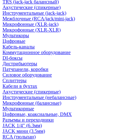
TRS (jack-jack балансный)
Акустические (спикерные)
Инструментальные (jack-jack)
Межблочные (RCA/jack/mini-jack)
Микрофонные (XLR-jack)
Микрофонные (XLR-XLR)
Мультикоры
Цифровые
Кабель-каналы
Коммутационное оборудование
DI-боксы
Дистрибьютеры
Патчпанели, коробки
Силовое оборудование
Сплиттеры
Кабели в бухтах
Акустические (спикерные)
Инструментальные (небалансные)
Микрофонные (балансные)
Мультикорные
Цифровые, коаксиальные, DMX
Разъемы и переходники
JACK 1/4" (6.3мм)
JACK мини (3.5мм)
RCA (тюльпан)