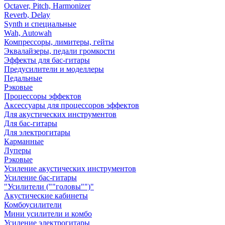
Octaver, Pitch, Harmonizer
Reverb, Delay
Synth и специальные
Wah, Autowah
Компрессоры, лимитеры, гейты
Эквалайзеры, педали громкости
Эффекты для бас-гитары
Предусилители и моделлеры
Педальные
Рэковые
Процессоры эффектов
Аксессуары для процессоров эффектов
Для акустических инструментов
Для бас-гитары
Для электрогитары
Карманные
Луперы
Рэковые
Усиление акустических инструментов
Усиление бас-гитары
"Усилители (""головы"")"
Акустические кабинеты
Комбоусилители
Мини усилители и комбо
Усиление электрогитары