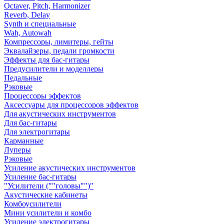
Octaver, Pitch, Harmonizer
Reverb, Delay
Synth и специальные
Wah, Autowah
Компрессоры, лимитеры, гейты
Эквалайзеры, педали громкости
Эффекты для бас-гитары
Предусилители и моделлеры
Педальные
Рэковые
Процессоры эффектов
Аксессуары для процессоров эффектов
Для акустических инструментов
Для бас-гитары
Для электрогитары
Карманные
Луперы
Рэковые
Усиление акустических инструментов
Усиление бас-гитары
"Усилители (""головы"")"
Акустические кабинеты
Комбоусилители
Мини усилители и комбо
Усиление электрогитары