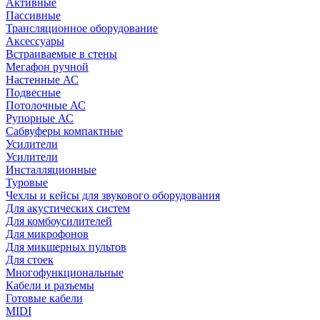
Активные
Пассивные
Трансляционное оборудование
Аксессуары
Встраиваемые в стены
Мегафон ручной
Настенные АС
Подвесные
Потолочные АС
Рупорные АС
Сабвуферы компактные
Усилители
Усилители
Инсталляционные
Туровые
Чехлы и кейсы для звукового оборудования
Для акустических систем
Для комбоусилителей
Для микрофонов
Для микшерных пультов
Для стоек
Многофункциональные
Кабели и разъемы
Готовые кабели
MIDI