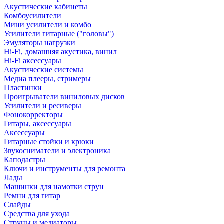
Акустические кабинеты
Комбоусилители
Мини усилители и комбо
Усилители гитарные ("головы")
Эмуляторы нагрузки
Hi-Fi, домашняя акустика, винил
Hi-Fi аксессуары
Акустические системы
Медиа плееры, стримеры
Пластинки
Проигрыватели виниловых дисков
Усилители и ресиверы
Фонокорректоры
Гитары, аксессуары
Аксессуары
Гитарные стойки и крюки
Звукосниматели и электроника
Каподастры
Ключи и инструменты для ремонта
Лады
Машинки для намотки струн
Ремни для гитар
Слайды
Средства для ухода
Струны и медиаторы