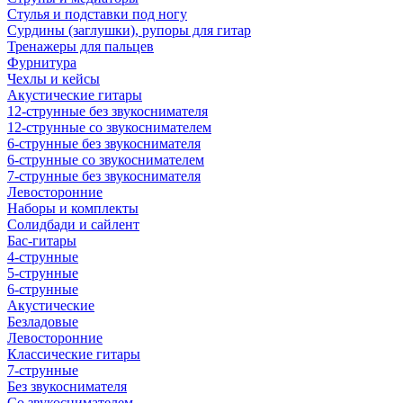
Стулья и подставки под ногу
Сурдины (заглушки), рупоры для гитар
Тренажеры для пальцев
Фурнитура
Чехлы и кейсы
Акустические гитары
12-струнные без звукоснимателя
12-струнные со звукоснимателем
6-струнные без звукоснимателя
6-струнные со звукоснимателем
7-струнные без звукоснимателя
Левосторонние
Наборы и комплекты
Солидбади и сайлент
Бас-гитары
4-струнные
5-струнные
6-струнные
Акустические
Безладовые
Левосторонние
Классические гитары
7-струнные
Без звукоснимателя
Со звукоснимателем