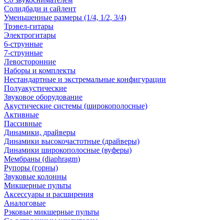
Солидбади и сайлент
Уменьшенные размеры (1/4, 1/2, 3/4)
Трэвел-гитары
Электрогитары
6-струнные
7-струнные
Левосторонние
Наборы и комплекты
Нестандартные и экстремальные конфигурации
Полуакустические
Звуковое оборудование
Акустические системы (широкополосные)
Активные
Пассивные
Динамики, драйверы
Динамики высокочастотные (драйверы)
Динамики широкополосные (вуферы)
Мембраны (diaphragm)
Рупоры (горны)
Звуковые колонны
Микшерные пульты
Аксессуары и расширения
Аналоговые
Рэковые микшерные пульты