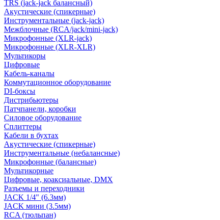
TRS (jack-jack балансный)
Акустические (спикерные)
Инструментальные (jack-jack)
Межблочные (RCA/jack/mini-jack)
Микрофонные (XLR-jack)
Микрофонные (XLR-XLR)
Мультикоры
Цифровые
Кабель-каналы
Коммутационное оборудование
DI-боксы
Дистрибьютеры
Патчпанели, коробки
Силовое оборудование
Сплиттеры
Кабели в бухтах
Акустические (спикерные)
Инструментальные (небалансные)
Микрофонные (балансные)
Мультикорные
Цифровые, коаксиальные, DMX
Разъемы и переходники
JACK 1/4" (6.3мм)
JACK мини (3.5мм)
RCA (тюльпан)