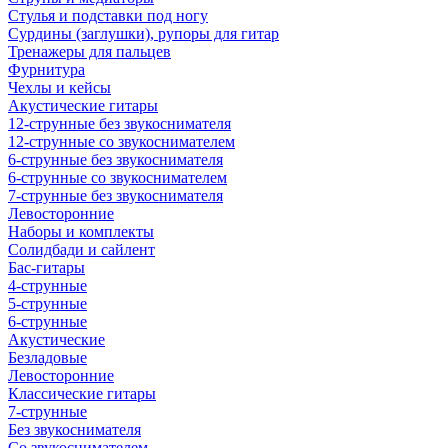
Стулья и подставки под ногу
Сурдины (заглушки), рупоры для гитар
Тренажеры для пальцев
Фурнитура
Чехлы и кейсы
Акустические гитары
12-струнные без звукоснимателя
12-струнные со звукоснимателем
6-струнные без звукоснимателя
6-струнные со звукоснимателем
7-струнные без звукоснимателя
Левосторонние
Наборы и комплекты
Солидбади и сайлент
Бас-гитары
4-струнные
5-струнные
6-струнные
Акустические
Безладовые
Левосторонние
Классические гитары
7-струнные
Без звукоснимателя
Со звукоснимателем