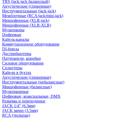
TRS (jack-jack балансный)
Акустические (спикерные)
Инструментальные (jack-jack)
Межблочные (RCA/jack/mini-jack)
Микрофонные (XLR-jack)
Микрофонные (XLR-XLR)
Мультикоры
Цифровые
Кабель-каналы
Коммутационное оборудование
DI-боксы
Дистрибьютеры
Патчпанели, коробки
Силовое оборудование
Сплиттеры
Кабели в бухтах
Акустические (спикерные)
Инструментальные (небалансные)
Микрофонные (балансные)
Мультикорные
Цифровые, коаксиальные, DMX
Разъемы и переходники
JACK 1/4" (6.3мм)
JACK мини (3.5мм)
RCA (тюльпан)