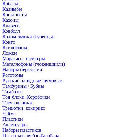
Кабасы
Калимбы
Кастаньеты
Кахоны
Клавесы
Ковбелл
Колокольчики (бубенцы)
Конго
Ксилофоны
Ложки
Маракасы, шейкеры
Металлофоны (глокеншпили)
Наборы перкуссии
Рототомы
Русские народные шумовые.
Тамбурины / Бубны
Тимбалес
Тон-блоки, Коробочки
Треугольники
Трещотки, кокирико
Чаймс
Пластики
Аксессуары
Наборы пластиков
Пластики для бас-барабана