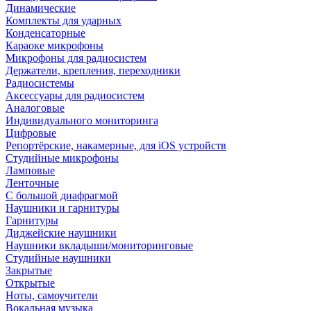
Динамические
Комплекты для ударных
Конденсаторные
Караоке микрофоны
Микрофоны для радиосистем
Держатели, крепления, переходники
Радиосистемы
Аксессуары для радиосистем
Аналоговые
Индивидуального мониторинга
Цифровые
Репортёрские, накамерные, для iOS устройств
Студийные микрофоны
Ламповые
Ленточные
С большой диафрагмой
Наушники и гарнитуры
Гарнитуры
Диджейские наушники
Наушники вкладыши/мониторинговые
Студийные наушники
Закрытые
Открытые
Ноты, самоучители
Вокальная музыка