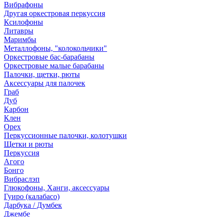
Вибрафоны
Другая оркестровая перкуссия
Ксилофоны
Литавры
Маримбы
Металлофоны, "колокольчики"
Оркестровые бас-барабаны
Оркестровые малые барабаны
Палочки, щетки, рюты
Аксессуары для палочек
Граб
Дуб
Карбон
Клен
Орех
Перкуссионные палочки, колотушки
Щетки и рюты
Перкуссия
Агого
Бонго
Вибраслэп
Глюкофоны, Ханги, аксессуары
Гуиро (калабасо)
Дарбука / Думбек
Джембе