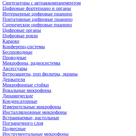
Синтезаторы с автоаккомпанементом
Цифровые фортепиано и органы
Интерьерные цифровые пианино
Портативные цифровые пианино
Сценические цифровые пианино
Цифровые органы
Цифровые рояли
Караоке
Конференц-системы
Беспроводные
Проводные
Микрофоны, радиосистемы
Аксессуары
Ветрозащиты, поп фильтры, экраны
Держатели
Микрофонные стойки
Вокальные микрофоны
Динамические
Конденсаторные
Измерительные микрофоны
Инсталляционные микрофоны
Встраиваемые, настольные
Пограничного слоя
Подвесные
Инструментальные микрофоны