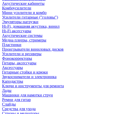
Акустические кабинеты
Комбоусилители
Мини усилители и комбо
Усилители гитарные ("головы")
Эмуляторы нагрузки
Hi-Fi, домашняя акустика, винил
Hi-Fi аксессуары
Акустические системы
Медиа плееры, стримеры
Пластинки
Проигрыватели виниловых дисков
Усилители и ресиверы
Фонокорректоры
Гитары, аксессуары
Аксессуары
Гитарные стойки и крюки
Звукосниматели и электроника
Каподастры
Ключи и инструменты для ремонта
Лады
Машинки для намотки струн
Ремни для гитар
Слайды
Средства для ухода
Струны и медиаторы