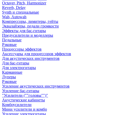
Octaver, Pitch, Harmonizer
Reverb, Delay
Synth и специальные
Wah, Autowah
Компрессоры, лимитеры, гейты
Эквалайзеры, педали громкости
Эффекты для бас-гитары
Предусилители и моделлеры
Педальные
Рэковые
Процессоры эффектов
Аксессуары для процессоров эффектов
Для акустических инструментов
Для бас-гитары
Для электрогитары
Карманные
Луперы
Рэковые
Усиление акустических инструментов
Усиление бас-гитары
"Усилители (""головы"")"
Акустические кабинеты
Комбоусилители
Мини усилители и комбо
Усиление электрогитары