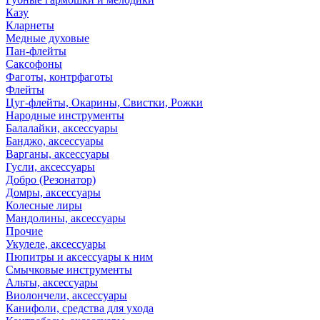
Казу
Кларнеты
Медные духовые
Пан-флейты
Саксофоны
Фаготы, контрфаготы
Флейты
Цуг-флейты, Окарины, Свистки, Рожки
Народные инструменты
Балалайки, аксессуары
Банджо, аксессуары
Варганы, аксессуары
Гусли, аксессуары
Добро (Резонатор)
Домры, аксессуары
Колесные лиры
Мандолины, аксессуары
Прочие
Укулеле, аксессуары
Пюпитры и аксессуары к ним
Смычковые инструменты
Альты, аксессуары
Виолончели, аксессуары
Канифоли, средства для ухода