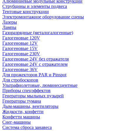
Алюминиевые модульные конструкции
Струбцины и элементы подвеса
Тентовые конструкции
Электромонтажное оборудование сцены
Лазеры
Лампы
Газоразрядные (металогалогенные)
Галогеновые 120V
Галогеновые 12V
Галогеновые 15V
Галогеновые 230V
Галогеновые 24V без отражателя
Галогеновые 24V с отражателем
Галогеновые 36V
Для прожекторов PAR и Pinspot
Для стробоскопов
Ультрафиолетовые, люминесцентные
Приборы спецэффектов
Генераторы мыльных пузырей
Генераторы тумана
Дым-машины, вентиляторы
Жидкости, конфетти
Конфетти машины
Снег-машины
Система сброса занавеса