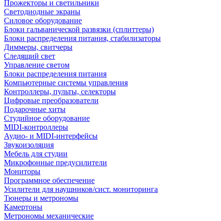
Прожекторы и светильники
Светодиодные экраны
Силовое оборудование
Блоки гальванической развязки (сплиттеры)
Блоки распределения питания, стабилизаторы
Диммеры, свитчеры
Следящий свет
Управление светом
Блоки распределения питания
Компьютерные системы управления
Контроллеры, пульты, селекторы
Цифровые преобразователи
Подарочные хиты
Студийное оборудование
MIDI-контроллеры
Аудио- и MIDI-интерфейсы
Звукоизоляция
Мебель для студии
Микрофонные предусилители
Мониторы
Программное обеспечение
Усилители для наушников/сист. мониторинга
Тюнеры и метрономы
Камертоны
Метрономы механические