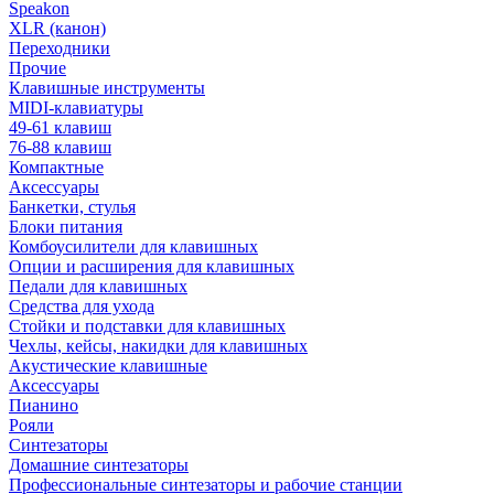
Speakon
XLR (канон)
Переходники
Прочие
Клавишные инструменты
MIDI-клавиатуры
49-61 клавиш
76-88 клавиш
Компактные
Аксессуары
Банкетки, стулья
Блоки питания
Комбоусилители для клавишных
Опции и расширения для клавишных
Педали для клавишных
Средства для ухода
Стойки и подставки для клавишных
Чехлы, кейсы, накидки для клавишных
Акустические клавишные
Аксессуары
Пианино
Рояли
Синтезаторы
Домашние синтезаторы
Профессиональные синтезаторы и рабочие станции