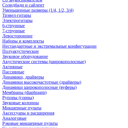
Солидбади и сайлент
Уменьшенные размеры (1/4, 1/2, 3/4)
Трэвел-гитары
Электрогитары
6-струнные
7-струнные
Левосторонние
Наборы и комплекты
Нестандартные и экстремальные конфигурации
Полуакустические
Звуковое оборудование
Акустические системы (широкополосные)
Активные
Пассивные
Динамики, драйверы
Динамики высокочастотные (драйверы)
Динамики широкополосные (вуферы)
Мембраны (diaphragm)
Рупоры (горны)
Звуковые колонны
Микшерные пульты
Аксессуары и расширения
Аналоговые
Рэковые микшерные пульты