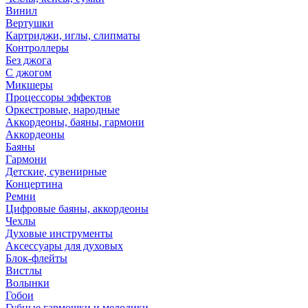
Винил
Вертушки
Картриджи, иглы, слипматы
Контроллеры
Без джога
С джогом
Микшеры
Процессоры эффектов
Оркестровые, народные
Аккордеоны, баяны, гармони
Аккордеоны
Баяны
Гармони
Детские, сувенирные
Концертина
Ремни
Цифровые баяны, аккордеоны
Чехлы
Духовые инструменты
Аксессуары для духовых
Блок-флейты
Вистлы
Волынки
Гобои
Губные гармошки и мелодики