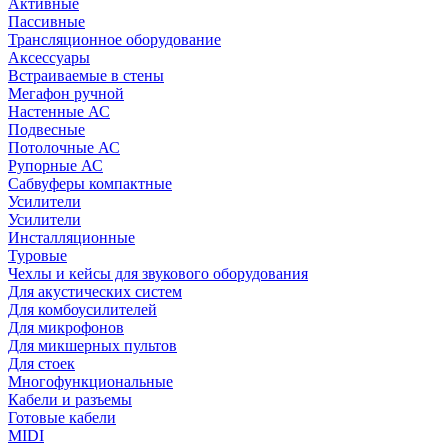
Активные
Пассивные
Трансляционное оборудование
Аксессуары
Встраиваемые в стены
Мегафон ручной
Настенные АС
Подвесные
Потолочные АС
Рупорные АС
Сабвуферы компактные
Усилители
Усилители
Инсталляционные
Туровые
Чехлы и кейсы для звукового оборудования
Для акустических систем
Для комбоусилителей
Для микрофонов
Для микшерных пультов
Для стоек
Многофункциональные
Кабели и разъемы
Готовые кабели
MIDI