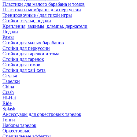
Пластики для малого барабана и томов
Пластики и мембраны для перкуссии
Тренировочные / для тихой игры
Стойки, стулья, педали
Крепления, зажимы, клэмпы, держатели
Педали
Рамы
Стойки для малых барабанов
Стойки для перкуссии
Стойки для тарелки и тома
Стойки для тарелок
Стойки для томов
Стойки для хай-хета
Стулья
Тарелки
China
Crash
Hi-Hat
Ride
Splash
Аксессуары для оркестровых тарелок
Гонги
Наборы тарелок
Оркестровые
Специальные эффекты