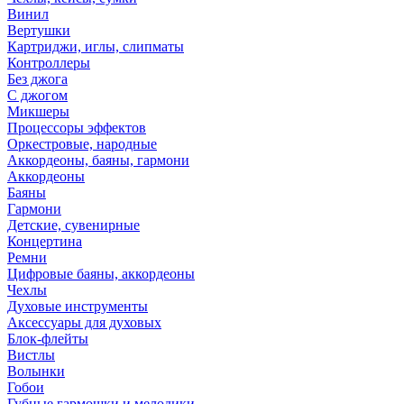
Винил
Вертушки
Картриджи, иглы, слипматы
Контроллеры
Без джога
С джогом
Микшеры
Процессоры эффектов
Оркестровые, народные
Аккордеоны, баяны, гармони
Аккордеоны
Баяны
Гармони
Детские, сувенирные
Концертина
Ремни
Цифровые баяны, аккордеоны
Чехлы
Духовые инструменты
Аксессуары для духовых
Блок-флейты
Вистлы
Волынки
Гобои
Губные гармошки и мелодики