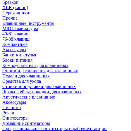
Speakon
XLR (канон)
Переходники
Прочие
Клавишные инструменты
MIDI-клавиатуры
49-61 клавиш
76-88 клавиш
Компактные
Аксессуары
Банкетки, стулья
Блоки питания
Комбоусилители для клавишных
Опции и расширения для клавишных
Педали для клавишных
Средства для ухода
Стойки и подставки для клавишных
Чехлы, кейсы, накидки для клавишных
Акустические клавишные
Аксессуары
Пианино
Рояли
Синтезаторы
Домашние синтезаторы
Профессиональные синтезаторы и рабочие станции