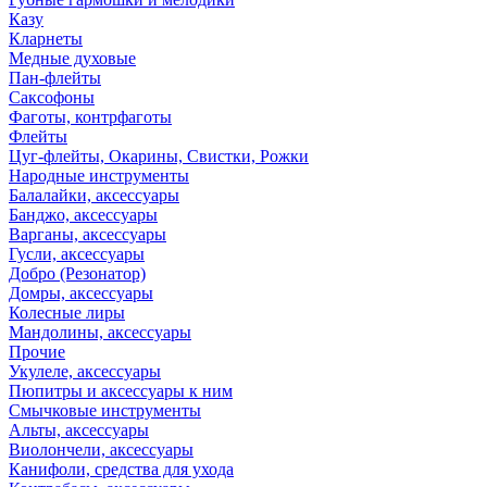
Казу
Кларнеты
Медные духовые
Пан-флейты
Саксофоны
Фаготы, контрфаготы
Флейты
Цуг-флейты, Окарины, Свистки, Рожки
Народные инструменты
Балалайки, аксессуары
Банджо, аксессуары
Варганы, аксессуары
Гусли, аксессуары
Добро (Резонатор)
Домры, аксессуары
Колесные лиры
Мандолины, аксессуары
Прочие
Укулеле, аксессуары
Пюпитры и аксессуары к ним
Смычковые инструменты
Альты, аксессуары
Виолончели, аксессуары
Канифоли, средства для ухода