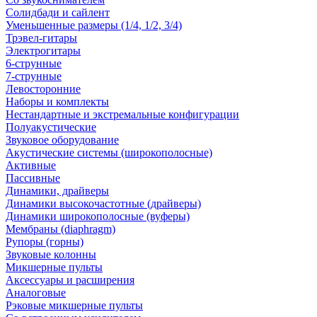
Солидбади и сайлент
Уменьшенные размеры (1/4, 1/2, 3/4)
Трэвел-гитары
Электрогитары
6-струнные
7-струнные
Левосторонние
Наборы и комплекты
Нестандартные и экстремальные конфигурации
Полуакустические
Звуковое оборудование
Акустические системы (широкополосные)
Активные
Пассивные
Динамики, драйверы
Динамики высокочастотные (драйверы)
Динамики широкополосные (вуферы)
Мембраны (diaphragm)
Рупоры (горны)
Звуковые колонны
Микшерные пульты
Аксессуары и расширения
Аналоговые
Рэковые микшерные пульты