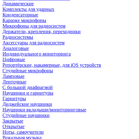
Динамические
Комплекты для ударных
Конденсаторные
Караоке микрофоны
Микрофоны для радиосистем
Держатели, крепления, переходники
Радиосистемы
Аксессуары для радиосистем
Аналоговые
Индивидуального мониторинга
Цифровые
Репортёрские, накамерные, для iOS устройств
Студийные микрофоны
Ламповые
Ленточные
С большой диафрагмой
Наушники и гарнитуры
Гарнитуры
Диджейские наушники
Наушники вкладыши/мониторинговые
Студийные наушники
Закрытые
Открытые
Ноты, самоучители
Вокальная музыка