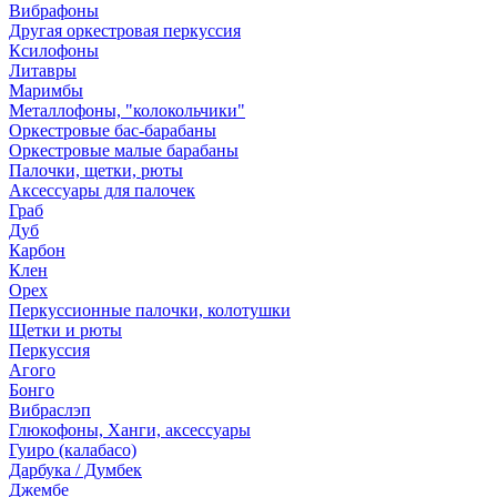
Вибрафоны
Другая оркестровая перкуссия
Ксилофоны
Литавры
Маримбы
Металлофоны, "колокольчики"
Оркестровые бас-барабаны
Оркестровые малые барабаны
Палочки, щетки, рюты
Аксессуары для палочек
Граб
Дуб
Карбон
Клен
Орех
Перкуссионные палочки, колотушки
Щетки и рюты
Перкуссия
Агого
Бонго
Вибраслэп
Глюкофоны, Ханги, аксессуары
Гуиро (калабасо)
Дарбука / Думбек
Джембе