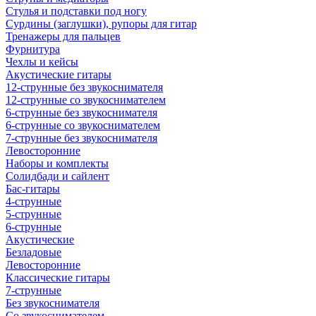
Стулья и подставки под ногу
Сурдины (заглушки), рупоры для гитар
Тренажеры для пальцев
Фурнитура
Чехлы и кейсы
Акустические гитары
12-струнные без звукоснимателя
12-струнные со звукоснимателем
6-струнные без звукоснимателя
6-струнные со звукоснимателем
7-струнные без звукоснимателя
Левосторонние
Наборы и комплекты
Солидбади и сайлент
Бас-гитары
4-струнные
5-струнные
6-струнные
Акустические
Безладовые
Левосторонние
Классические гитары
7-струнные
Без звукоснимателя
Со звукоснимателем