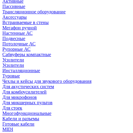
Активные
Пассивные
Трансляционное оборудование
Аксессуары
Встраиваемые в стены
Мегафон ручной
Настенные АС
Подвесные
Потолочные АС
Рупорные АС
Сабвуферы компактные
Усилители
Усилители
Инсталляционные
Туровые
Чехлы и кейсы для звукового оборудования
Для акустических систем
Для комбоусилителей
Для микрофонов
Для микшерных пультов
Для стоек
Многофункциональные
Кабели и разъемы
Готовые кабели
MIDI