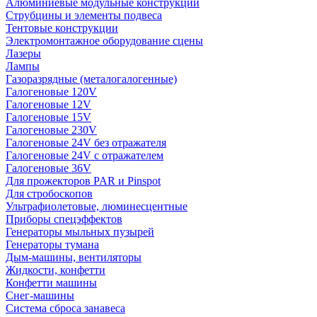
Алюминиевые модульные конструкции
Струбцины и элементы подвеса
Тентовые конструкции
Электромонтажное оборудование сцены
Лазеры
Лампы
Газоразрядные (металогалогенные)
Галогеновые 120V
Галогеновые 12V
Галогеновые 15V
Галогеновые 230V
Галогеновые 24V без отражателя
Галогеновые 24V с отражателем
Галогеновые 36V
Для прожекторов PAR и Pinspot
Для стробоскопов
Ультрафиолетовые, люминесцентные
Приборы спецэффектов
Генераторы мыльных пузырей
Генераторы тумана
Дым-машины, вентиляторы
Жидкости, конфетти
Конфетти машины
Снег-машины
Система сброса занавеса