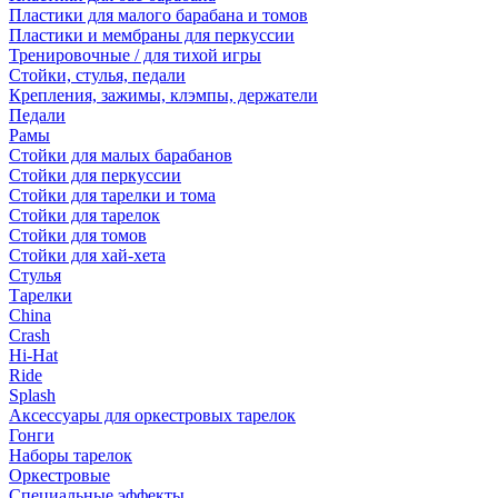
Пластики для малого барабана и томов
Пластики и мембраны для перкуссии
Тренировочные / для тихой игры
Стойки, стулья, педали
Крепления, зажимы, клэмпы, держатели
Педали
Рамы
Стойки для малых барабанов
Стойки для перкуссии
Стойки для тарелки и тома
Стойки для тарелок
Стойки для томов
Стойки для хай-хета
Стулья
Тарелки
China
Crash
Hi-Hat
Ride
Splash
Аксессуары для оркестровых тарелок
Гонги
Наборы тарелок
Оркестровые
Специальные эффекты