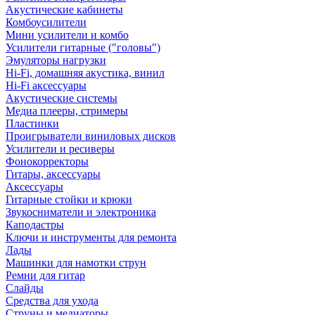
Акустические кабинеты
Комбоусилители
Мини усилители и комбо
Усилители гитарные ("головы")
Эмуляторы нагрузки
Hi-Fi, домашняя акустика, винил
Hi-Fi аксессуары
Акустические системы
Медиа плееры, стримеры
Пластинки
Проигрыватели виниловых дисков
Усилители и ресиверы
Фонокорректоры
Гитары, аксессуары
Аксессуары
Гитарные стойки и крюки
Звукосниматели и электроника
Каподастры
Ключи и инструменты для ремонта
Лады
Машинки для намотки струн
Ремни для гитар
Слайды
Средства для ухода
Струны и медиаторы