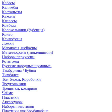
Кабасы
Калимбы
Кастаньеты
Кахоны
Клавесы
Ковбелл
Колокольчики (бубенцы)
Конго
Ксилофоны
Ложки
Маракасы, шейкеры
Металлофоны (глокеншпили)
Наборы перкуссии
Рототомы
Русские народные шумовые.
Тамбурины / Бубны
Тимбалес
Тон-блоки, Коробочки
Треугольники
Трещотки, кокирико
Чаймс
Пластики
Аксессуары
Наборы пластиков
Пластики для бас-барабана