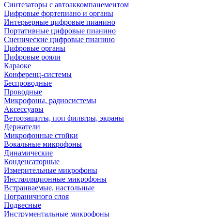
Синтезаторы с автоаккомпанементом
Цифровые фортепиано и органы
Интерьерные цифровые пианино
Портативные цифровые пианино
Сценические цифровые пианино
Цифровые органы
Цифровые рояли
Караоке
Конференц-системы
Беспроводные
Проводные
Микрофоны, радиосистемы
Аксессуары
Ветрозащиты, поп фильтры, экраны
Держатели
Микрофонные стойки
Вокальные микрофоны
Динамические
Конденсаторные
Измерительные микрофоны
Инсталляционные микрофоны
Встраиваемые, настольные
Пограничного слоя
Подвесные
Инструментальные микрофоны