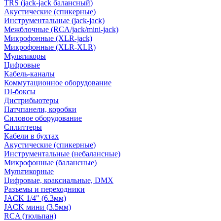
TRS (jack-jack балансный)
Акустические (спикерные)
Инструментальные (jack-jack)
Межблочные (RCA/jack/mini-jack)
Микрофонные (XLR-jack)
Микрофонные (XLR-XLR)
Мультикоры
Цифровые
Кабель-каналы
Коммутационное оборудование
DI-боксы
Дистрибьютеры
Патчпанели, коробки
Силовое оборудование
Сплиттеры
Кабели в бухтах
Акустические (спикерные)
Инструментальные (небалансные)
Микрофонные (балансные)
Мультикорные
Цифровые, коаксиальные, DMX
Разъемы и переходники
JACK 1/4" (6.3мм)
JACK мини (3.5мм)
RCA (тюльпан)