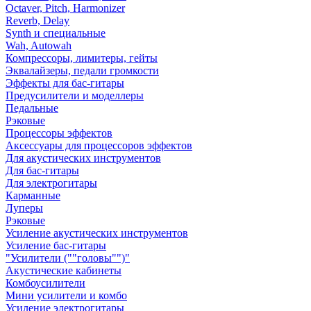
Octaver, Pitch, Harmonizer
Reverb, Delay
Synth и специальные
Wah, Autowah
Компрессоры, лимитеры, гейты
Эквалайзеры, педали громкости
Эффекты для бас-гитары
Предусилители и моделлеры
Педальные
Рэковые
Процессоры эффектов
Аксессуары для процессоров эффектов
Для акустических инструментов
Для бас-гитары
Для электрогитары
Карманные
Луперы
Рэковые
Усиление акустических инструментов
Усиление бас-гитары
"Усилители (""головы"")"
Акустические кабинеты
Комбоусилители
Мини усилители и комбо
Усиление электрогитары