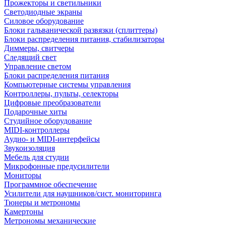
Прожекторы и светильники
Светодиодные экраны
Силовое оборудование
Блоки гальванической развязки (сплиттеры)
Блоки распределения питания, стабилизаторы
Диммеры, свитчеры
Следящий свет
Управление светом
Блоки распределения питания
Компьютерные системы управления
Контроллеры, пульты, селекторы
Цифровые преобразователи
Подарочные хиты
Студийное оборудование
MIDI-контроллеры
Аудио- и MIDI-интерфейсы
Звукоизоляция
Мебель для студии
Микрофонные предусилители
Мониторы
Программное обеспечение
Усилители для наушников/сист. мониторинга
Тюнеры и метрономы
Камертоны
Метрономы механические