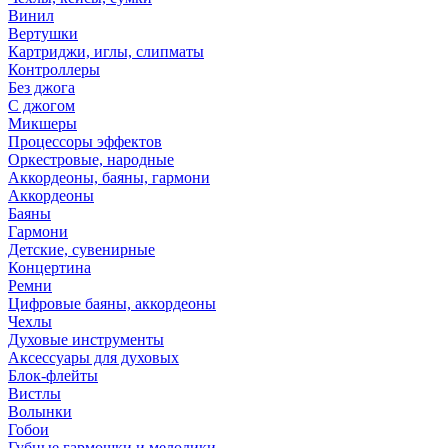
Винил
Вертушки
Картриджи, иглы, слипматы
Контроллеры
Без джога
С джогом
Микшеры
Процессоры эффектов
Оркестровые, народные
Аккордеоны, баяны, гармони
Аккордеоны
Баяны
Гармони
Детские, сувенирные
Концертина
Ремни
Цифровые баяны, аккордеоны
Чехлы
Духовые инструменты
Аксессуары для духовых
Блок-флейты
Вистлы
Волынки
Гобои
Губные гармошки и мелодики