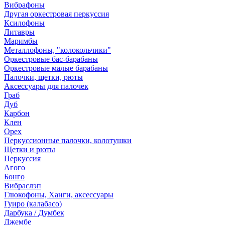
Вибрафоны
Другая оркестровая перкуссия
Ксилофоны
Литавры
Маримбы
Металлофоны, "колокольчики"
Оркестровые бас-барабаны
Оркестровые малые барабаны
Палочки, щетки, рюты
Аксессуары для палочек
Граб
Дуб
Карбон
Клен
Орех
Перкуссионные палочки, колотушки
Щетки и рюты
Перкуссия
Агого
Бонго
Вибраслэп
Глюкофоны, Ханги, аксессуары
Гуиро (калабасо)
Дарбука / Думбек
Джембе