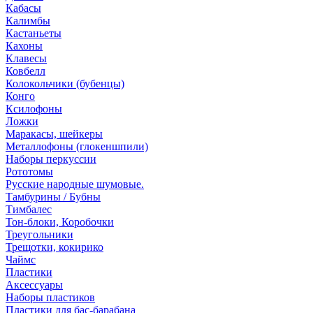
Кабасы
Калимбы
Кастаньеты
Кахоны
Клавесы
Ковбелл
Колокольчики (бубенцы)
Конго
Ксилофоны
Ложки
Маракасы, шейкеры
Металлофоны (глокеншпили)
Наборы перкуссии
Рототомы
Русские народные шумовые.
Тамбурины / Бубны
Тимбалес
Тон-блоки, Коробочки
Треугольники
Трещотки, кокирико
Чаймс
Пластики
Аксессуары
Наборы пластиков
Пластики для бас-барабана