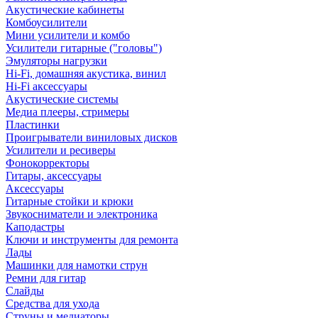
Акустические кабинеты
Комбоусилители
Мини усилители и комбо
Усилители гитарные ("головы")
Эмуляторы нагрузки
Hi-Fi, домашняя акустика, винил
Hi-Fi аксессуары
Акустические системы
Медиа плееры, стримеры
Пластинки
Проигрыватели виниловых дисков
Усилители и ресиверы
Фонокорректоры
Гитары, аксессуары
Аксессуары
Гитарные стойки и крюки
Звукосниматели и электроника
Каподастры
Ключи и инструменты для ремонта
Лады
Машинки для намотки струн
Ремни для гитар
Слайды
Средства для ухода
Струны и медиаторы