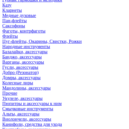
Казу
Кларнеты
Медные духовые
Пан-флейты
Саксофоны
Фаготы, контрфаготы
Флейты
Цуг-флейты, Окарины, Свистки, Рожки
Народные инструменты
Балалайки, аксессуары
Банджо, аксессуары
Варганы, аксессуары
Гусли, аксессуары
Добро (Резонатор)
Домры, аксессуары
Колесные лиры
Мандолины, аксессуары
Прочие
Укулеле, аксессуары
Пюпитры и аксессуары к ним
Смычковые инструменты
Альты, аксессуары
Виолончели, аксессуары
Канифоли, средства для ухода