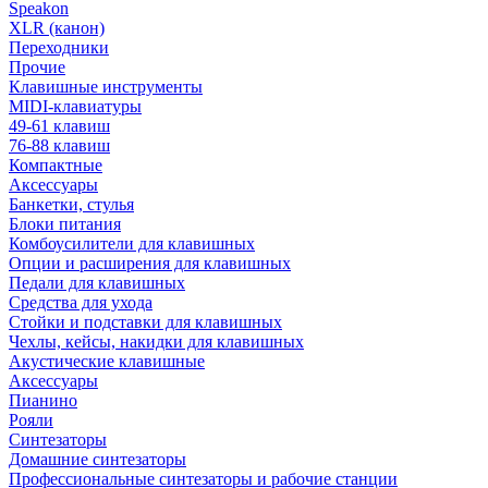
Speakon
XLR (канон)
Переходники
Прочие
Клавишные инструменты
MIDI-клавиатуры
49-61 клавиш
76-88 клавиш
Компактные
Аксессуары
Банкетки, стулья
Блоки питания
Комбоусилители для клавишных
Опции и расширения для клавишных
Педали для клавишных
Средства для ухода
Стойки и подставки для клавишных
Чехлы, кейсы, накидки для клавишных
Акустические клавишные
Аксессуары
Пианино
Рояли
Синтезаторы
Домашние синтезаторы
Профессиональные синтезаторы и рабочие станции