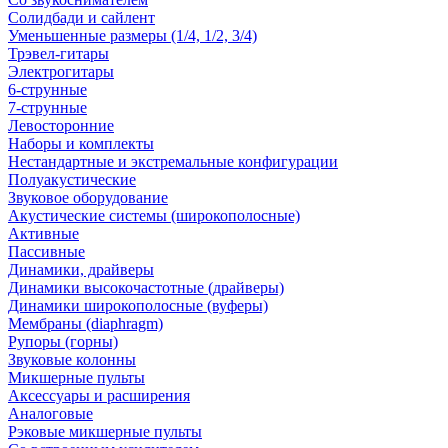
Солидбади и сайлент
Уменьшенные размеры (1/4, 1/2, 3/4)
Трэвел-гитары
Электрогитары
6-струнные
7-струнные
Левосторонние
Наборы и комплекты
Нестандартные и экстремальные конфигурации
Полуакустические
Звуковое оборудование
Акустические системы (широкополосные)
Активные
Пассивные
Динамики, драйверы
Динамики высокочастотные (драйверы)
Динамики широкополосные (вуферы)
Мембраны (diaphragm)
Рупоры (горны)
Звуковые колонны
Микшерные пульты
Аксессуары и расширения
Аналоговые
Рэковые микшерные пульты