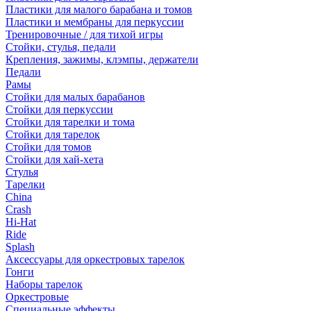
Пластики для малого барабана и томов
Пластики и мембраны для перкуссии
Тренировочные / для тихой игры
Стойки, стулья, педали
Крепления, зажимы, клэмпы, держатели
Педали
Рамы
Стойки для малых барабанов
Стойки для перкуссии
Стойки для тарелки и тома
Стойки для тарелок
Стойки для томов
Стойки для хай-хета
Стулья
Тарелки
China
Crash
Hi-Hat
Ride
Splash
Аксессуары для оркестровых тарелок
Гонги
Наборы тарелок
Оркестровые
Специальные эффекты