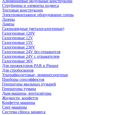
Алюминиевые модульные конструкции
Струбцины и элементы подвеса
Тентовые конструкции
Электромонтажное оборудование сцены
Лазеры
Лампы
Газоразрядные (металогалогенные)
Галогеновые 120V
Галогеновые 12V
Галогеновые 15V
Галогеновые 230V
Галогеновые 24V без отражателя
Галогеновые 24V с отражателем
Галогеновые 36V
Для прожекторов PAR и Pinspot
Для стробоскопов
Ультрафиолетовые, люминесцентные
Приборы спецэффектов
Генераторы мыльных пузырей
Генераторы тумана
Дым-машины, вентиляторы
Жидкости, конфетти
Конфетти машины
Снег-машины
Система сброса занавеса