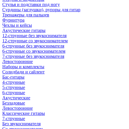
Стулья и подставки под ногу
Сурдины (заглушки), рупоры для гитар
Тренажеры для пальцев
Фурнитура
Чехлы и кейсы
Акустические гитары
12-струнные без звукоснимателя
12-струнные со звукоснимателем
6-струнные без звукоснимателя
6-струнные со звукоснимателем
7-струнные без звукоснимателя
Левосторонние
Наборы и комплекты
Солидбади и сайлент
Бас-гитары
4-струнные
5-струнные
6-струнные
Акустические
Безладовые
Левосторонние
Классические гитары
7-струнные
Без звукоснимателя
Со звукоснимателем