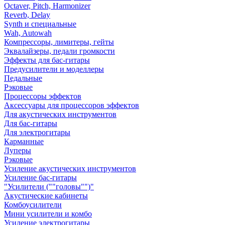
Octaver, Pitch, Harmonizer
Reverb, Delay
Synth и специальные
Wah, Autowah
Компрессоры, лимитеры, гейты
Эквалайзеры, педали громкости
Эффекты для бас-гитары
Предусилители и моделлеры
Педальные
Рэковые
Процессоры эффектов
Аксессуары для процессоров эффектов
Для акустических инструментов
Для бас-гитары
Для электрогитары
Карманные
Луперы
Рэковые
Усиление акустических инструментов
Усиление бас-гитары
"Усилители (""головы"")"
Акустические кабинеты
Комбоусилители
Мини усилители и комбо
Усиление электрогитары