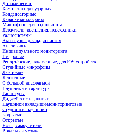
Динамические
Комплекты для ударных
Конденсаторные
Караоке микрофоны
Микрофоны для радиосистем
Держатели, крепления, переходники
Радиосистемы
Аксессуары для радиосистем
Аналоговые
Индивидуального мониторинга
Цифровые
Репортёрские, накамерные, для iOS устройств
Студийные микрофоны
Ламповые
Ленточные
С большой диафрагмой
Наушники и гарнитуры
Гарнитуры
Диджейские наушники
Наушники вкладыши/мониторинговые
Студийные наушники
Закрытые
Открытые
Ноты, самоучители
Вокальная музыка