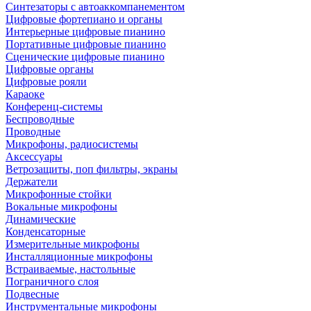
Синтезаторы с автоаккомпанементом
Цифровые фортепиано и органы
Интерьерные цифровые пианино
Портативные цифровые пианино
Сценические цифровые пианино
Цифровые органы
Цифровые рояли
Караоке
Конференц-системы
Беспроводные
Проводные
Микрофоны, радиосистемы
Аксессуары
Ветрозащиты, поп фильтры, экраны
Держатели
Микрофонные стойки
Вокальные микрофоны
Динамические
Конденсаторные
Измерительные микрофоны
Инсталляционные микрофоны
Встраиваемые, настольные
Пограничного слоя
Подвесные
Инструментальные микрофоны