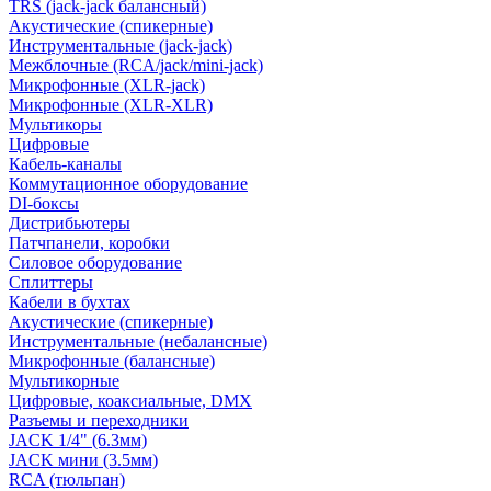
TRS (jack-jack балансный)
Акустические (спикерные)
Инструментальные (jack-jack)
Межблочные (RCA/jack/mini-jack)
Микрофонные (XLR-jack)
Микрофонные (XLR-XLR)
Мультикоры
Цифровые
Кабель-каналы
Коммутационное оборудование
DI-боксы
Дистрибьютеры
Патчпанели, коробки
Силовое оборудование
Сплиттеры
Кабели в бухтах
Акустические (спикерные)
Инструментальные (небалансные)
Микрофонные (балансные)
Мультикорные
Цифровые, коаксиальные, DMX
Разъемы и переходники
JACK 1/4" (6.3мм)
JACK мини (3.5мм)
RCA (тюльпан)