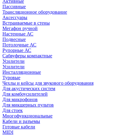
Активные
Пассивные
Трансляционное оборудование
Аксессуары
Встраиваемые в стены
Мегафон ручной
Настенные АС
Подвесные
Потолочные АС
Рупорные АС
Сабвуферы компактные
Усилители
Усилители
Инсталляционные
Туровые
Чехлы и кейсы для звукового оборудования
Для акустических систем
Для комбоусилителей
Для микрофонов
Для микшерных пультов
Для стоек
Многофункциональные
Кабели и разъемы
Готовые кабели
MIDI