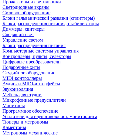
Прожекторы и светильники
Светодиодные экраны
Силовое оборудование
Блоки гальванической развязки (сплиттеры)
Блоки распределения питания, стабилизаторы
Диммеры, свитчеры
Следящий свет
Управление светом
Блоки распределения питания
Компьютерные системы управления
Контроллеры, пульты, селекторы
Цифровые преобразователи
Подарочные хиты
Студийное оборудование
MIDI-контроллеры
Аудио- и MIDI-интерфейсы
Звукоизоляция
Мебель для студии
Микрофонные предусилители
Мониторы
Программное обеспечение
Усилители для наушников/сист. мониторинга
Тюнеры и метрономы
Камертоны
Метрономы механические