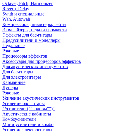
Octaver, Pitch, Harmonizer
Reverb, Delay
Synth и специальные
Wah, Autowah
Компрессоры, лимитеры, гейты
Эквалайзеры, педали громкости
Эффекты для бас-гитары
Предусилители и моделлеры
Педальные
Рэковые
Процессоры эффектов
Аксессуары для процессоров эффектов
Для акустических инструментов
Для бас-гитары
Для электрогитары
Карманные
Луперы
Рэковые
Усиление акустических инструментов
Усиление бас-гитары
"Усилители (""головы"")"
Акустические кабинеты
Комбоусилители
Мини усилители и комбо
Усиление электрогитары