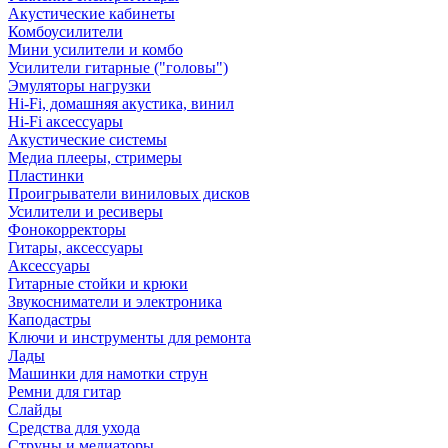
Акустические кабинеты
Комбоусилители
Мини усилители и комбо
Усилители гитарные ("головы")
Эмуляторы нагрузки
Hi-Fi, домашняя акустика, винил
Hi-Fi аксессуары
Акустические системы
Медиа плееры, стримеры
Пластинки
Проигрыватели виниловых дисков
Усилители и ресиверы
Фонокорректоры
Гитары, аксессуары
Аксессуары
Гитарные стойки и крюки
Звукосниматели и электроника
Каподастры
Ключи и инструменты для ремонта
Лады
Машинки для намотки струн
Ремни для гитар
Слайды
Средства для ухода
Струны и медиаторы