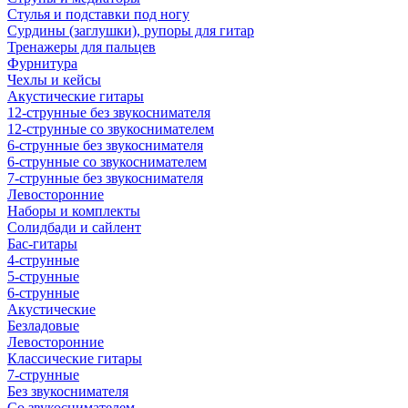
Стулья и подставки под ногу
Сурдины (заглушки), рупоры для гитар
Тренажеры для пальцев
Фурнитура
Чехлы и кейсы
Акустические гитары
12-струнные без звукоснимателя
12-струнные со звукоснимателем
6-струнные без звукоснимателя
6-струнные со звукоснимателем
7-струнные без звукоснимателя
Левосторонние
Наборы и комплекты
Солидбади и сайлент
Бас-гитары
4-струнные
5-струнные
6-струнные
Акустические
Безладовые
Левосторонние
Классические гитары
7-струнные
Без звукоснимателя
Со звукоснимателем