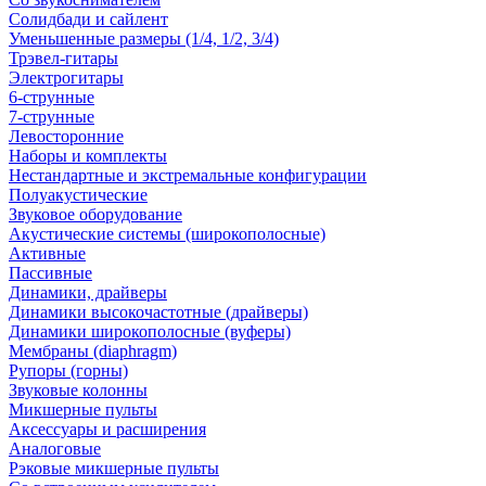
Солидбади и сайлент
Уменьшенные размеры (1/4, 1/2, 3/4)
Трэвел-гитары
Электрогитары
6-струнные
7-струнные
Левосторонние
Наборы и комплекты
Нестандартные и экстремальные конфигурации
Полуакустические
Звуковое оборудование
Акустические системы (широкополосные)
Активные
Пассивные
Динамики, драйверы
Динамики высокочастотные (драйверы)
Динамики широкополосные (вуферы)
Мембраны (diaphragm)
Рупоры (горны)
Звуковые колонны
Микшерные пульты
Аксессуары и расширения
Аналоговые
Рэковые микшерные пульты