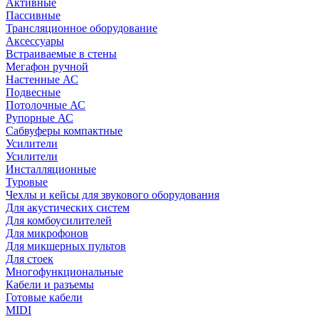
Активные
Пассивные
Трансляционное оборудование
Аксессуары
Встраиваемые в стены
Мегафон ручной
Настенные АС
Подвесные
Потолочные АС
Рупорные АС
Сабвуферы компактные
Усилители
Усилители
Инсталляционные
Туровые
Чехлы и кейсы для звукового оборудования
Для акустических систем
Для комбоусилителей
Для микрофонов
Для микшерных пультов
Для стоек
Многофункциональные
Кабели и разъемы
Готовые кабели
MIDI