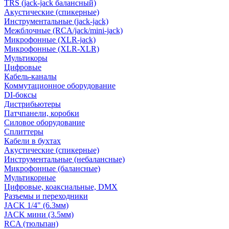
TRS (jack-jack балансный)
Акустические (спикерные)
Инструментальные (jack-jack)
Межблочные (RCA/jack/mini-jack)
Микрофонные (XLR-jack)
Микрофонные (XLR-XLR)
Мультикоры
Цифровые
Кабель-каналы
Коммутационное оборудование
DI-боксы
Дистрибьютеры
Патчпанели, коробки
Силовое оборудование
Сплиттеры
Кабели в бухтах
Акустические (спикерные)
Инструментальные (небалансные)
Микрофонные (балансные)
Мультикорные
Цифровые, коаксиальные, DMX
Разъемы и переходники
JACK 1/4" (6.3мм)
JACK мини (3.5мм)
RCA (тюльпан)