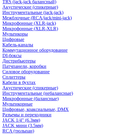
TRS (jack-jack балансный)
Акустические (спикерные)
Инструментальные (jack-jack)
Межблочные (RCA/jack/mini-jack)
Микрофонные (XLR-jack)
Микрофонные (XLR-XLR)
Мультикоры
Цифровые
Кабель-каналы
Коммутационное оборудование
DI-боксы
Дистрибьютеры
Патчпанели, коробки
Силовое оборудование
Сплиттеры
Кабели в бухтах
Акустические (спикерные)
Инструментальные (небалансные)
Микрофонные (балансные)
Мультикорные
Цифровые, коаксиальные, DMX
Разъемы и переходники
JACK 1/4" (6.3мм)
JACK мини (3.5мм)
RCA (тюльпан)