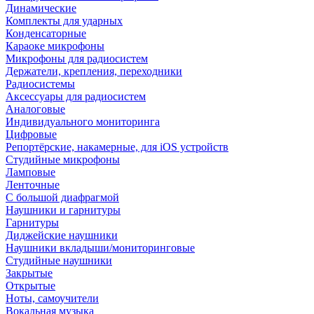
Динамические
Комплекты для ударных
Конденсаторные
Караоке микрофоны
Микрофоны для радиосистем
Держатели, крепления, переходники
Радиосистемы
Аксессуары для радиосистем
Аналоговые
Индивидуального мониторинга
Цифровые
Репортёрские, накамерные, для iOS устройств
Студийные микрофоны
Ламповые
Ленточные
С большой диафрагмой
Наушники и гарнитуры
Гарнитуры
Диджейские наушники
Наушники вкладыши/мониторинговые
Студийные наушники
Закрытые
Открытые
Ноты, самоучители
Вокальная музыка