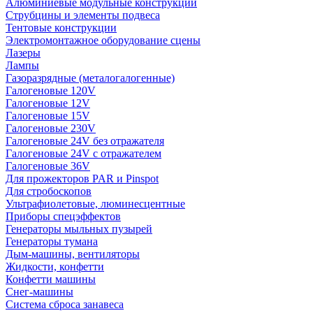
Алюминиевые модульные конструкции
Струбцины и элементы подвеса
Тентовые конструкции
Электромонтажное оборудование сцены
Лазеры
Лампы
Газоразрядные (металогалогенные)
Галогеновые 120V
Галогеновые 12V
Галогеновые 15V
Галогеновые 230V
Галогеновые 24V без отражателя
Галогеновые 24V с отражателем
Галогеновые 36V
Для прожекторов PAR и Pinspot
Для стробоскопов
Ультрафиолетовые, люминесцентные
Приборы спецэффектов
Генераторы мыльных пузырей
Генераторы тумана
Дым-машины, вентиляторы
Жидкости, конфетти
Конфетти машины
Снег-машины
Система сброса занавеса