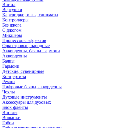
Винил
Вертушки
Картриджи, иглы, слипматы
Контроллеры
Без джога
С джогом
Микшеры
Процессоры эффектов
Оркестровые, народные
Аккордеоны, баяны, гармони
Аккордеоны
Баяны
Гармони
Детские, сувенирные
Концертина
Ремни
Цифровые баяны, аккордеоны
Чехлы
Духовые инструменты
Аксессуары для духовых
Блок-флейты
Вистлы
Волынки
Гобои
Губные гармошки и мелодики