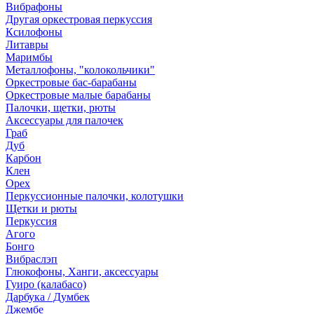
Вибрафоны
Другая оркестровая перкуссия
Ксилофоны
Литавры
Маримбы
Металлофоны, "колокольчики"
Оркестровые бас-барабаны
Оркестровые малые барабаны
Палочки, щетки, рюты
Аксессуары для палочек
Граб
Дуб
Карбон
Клен
Орех
Перкуссионные палочки, колотушки
Щетки и рюты
Перкуссия
Агого
Бонго
Вибраслэп
Глюкофоны, Ханги, аксессуары
Гуиро (калабасо)
Дарбука / Думбек
Джембе