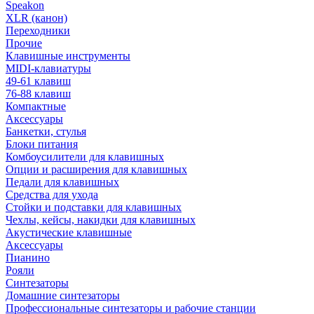
Speakon
XLR (канон)
Переходники
Прочие
Клавишные инструменты
MIDI-клавиатуры
49-61 клавиш
76-88 клавиш
Компактные
Аксессуары
Банкетки, стулья
Блоки питания
Комбоусилители для клавишных
Опции и расширения для клавишных
Педали для клавишных
Средства для ухода
Стойки и подставки для клавишных
Чехлы, кейсы, накидки для клавишных
Акустические клавишные
Аксессуары
Пианино
Рояли
Синтезаторы
Домашние синтезаторы
Профессиональные синтезаторы и рабочие станции