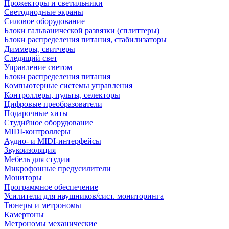
Прожекторы и светильники
Светодиодные экраны
Силовое оборудование
Блоки гальванической развязки (сплиттеры)
Блоки распределения питания, стабилизаторы
Диммеры, свитчеры
Следящий свет
Управление светом
Блоки распределения питания
Компьютерные системы управления
Контроллеры, пульты, селекторы
Цифровые преобразователи
Подарочные хиты
Студийное оборудование
MIDI-контроллеры
Аудио- и MIDI-интерфейсы
Звукоизоляция
Мебель для студии
Микрофонные предусилители
Мониторы
Программное обеспечение
Усилители для наушников/сист. мониторинга
Тюнеры и метрономы
Камертоны
Метрономы механические