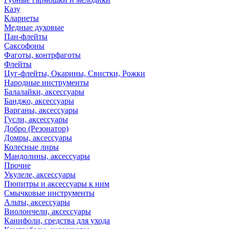
Казу
Кларнеты
Медные духовые
Пан-флейты
Саксофоны
Фаготы, контрфаготы
Флейты
Цуг-флейты, Окарины, Свистки, Рожки
Народные инструменты
Балалайки, аксессуары
Банджо, аксессуары
Варганы, аксессуары
Гусли, аксессуары
Добро (Резонатор)
Домры, аксессуары
Колесные лиры
Мандолины, аксессуары
Прочие
Укулеле, аксессуары
Пюпитры и аксессуары к ним
Смычковые инструменты
Альты, аксессуары
Виолончели, аксессуары
Канифоли, средства для ухода