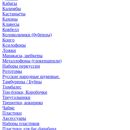
Кабасы
Калимбы
Кастаньеты
Кахоны
Клавесы
Ковбелл
Колокольчики (бубенцы)
Конго
Ксилофоны
Ложки
Маракасы, шейкеры
Металлофоны (глокеншпили)
Наборы перкуссии
Рототомы
Русские народные шумовые.
Тамбурины / Бубны
Тимбалес
Тон-блоки, Коробочки
Треугольники
Трещотки, кокирико
Чаймс
Пластики
Аксессуары
Наборы пластиков
Пластики для бас-барабана