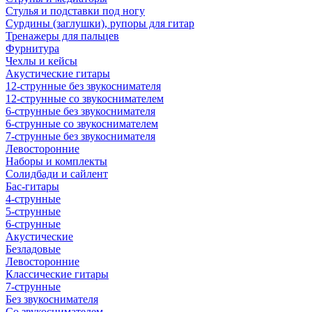
Стулья и подставки под ногу
Сурдины (заглушки), рупоры для гитар
Тренажеры для пальцев
Фурнитура
Чехлы и кейсы
Акустические гитары
12-струнные без звукоснимателя
12-струнные со звукоснимателем
6-струнные без звукоснимателя
6-струнные со звукоснимателем
7-струнные без звукоснимателя
Левосторонние
Наборы и комплекты
Солидбади и сайлент
Бас-гитары
4-струнные
5-струнные
6-струнные
Акустические
Безладовые
Левосторонние
Классические гитары
7-струнные
Без звукоснимателя
Со звукоснимателем