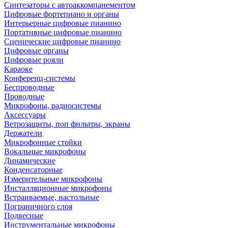
Синтезаторы с автоаккомпанементом
Цифровые фортепиано и органы
Интерьерные цифровые пианино
Портативные цифровые пианино
Сценические цифровые пианино
Цифровые органы
Цифровые рояли
Караоке
Конференц-системы
Беспроводные
Проводные
Микрофоны, радиосистемы
Аксессуары
Ветрозащиты, поп фильтры, экраны
Держатели
Микрофонные стойки
Вокальные микрофоны
Динамические
Конденсаторные
Измерительные микрофоны
Инсталляционные микрофоны
Встраиваемые, настольные
Пограничного слоя
Подвесные
Инструментальные микрофоны