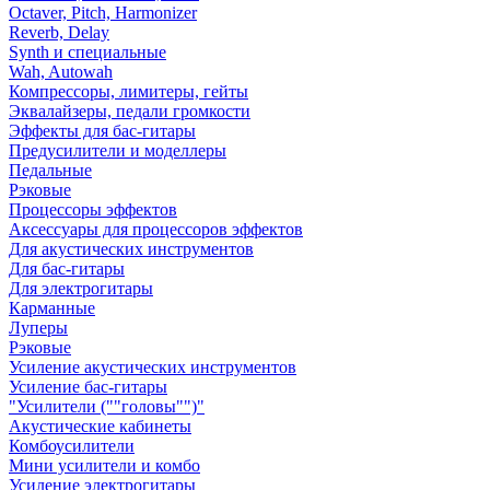
Octaver, Pitch, Harmonizer
Reverb, Delay
Synth и специальные
Wah, Autowah
Компрессоры, лимитеры, гейты
Эквалайзеры, педали громкости
Эффекты для бас-гитары
Предусилители и моделлеры
Педальные
Рэковые
Процессоры эффектов
Аксессуары для процессоров эффектов
Для акустических инструментов
Для бас-гитары
Для электрогитары
Карманные
Луперы
Рэковые
Усиление акустических инструментов
Усиление бас-гитары
"Усилители (""головы"")"
Акустические кабинеты
Комбоусилители
Мини усилители и комбо
Усиление электрогитары