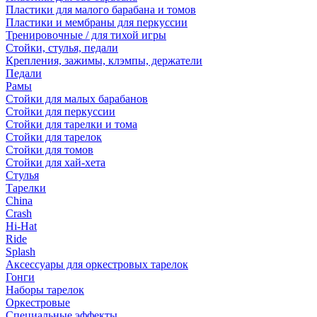
Пластики для малого барабана и томов
Пластики и мембраны для перкуссии
Тренировочные / для тихой игры
Стойки, стулья, педали
Крепления, зажимы, клэмпы, держатели
Педали
Рамы
Стойки для малых барабанов
Стойки для перкуссии
Стойки для тарелки и тома
Стойки для тарелок
Стойки для томов
Стойки для хай-хета
Стулья
Тарелки
China
Crash
Hi-Hat
Ride
Splash
Аксессуары для оркестровых тарелок
Гонги
Наборы тарелок
Оркестровые
Специальные эффекты