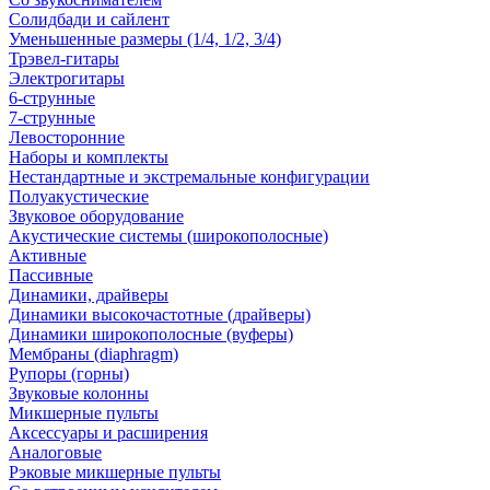
Солидбади и сайлент
Уменьшенные размеры (1/4, 1/2, 3/4)
Трэвел-гитары
Электрогитары
6-струнные
7-струнные
Левосторонние
Наборы и комплекты
Нестандартные и экстремальные конфигурации
Полуакустические
Звуковое оборудование
Акустические системы (широкополосные)
Активные
Пассивные
Динамики, драйверы
Динамики высокочастотные (драйверы)
Динамики широкополосные (вуферы)
Мембраны (diaphragm)
Рупоры (горны)
Звуковые колонны
Микшерные пульты
Аксессуары и расширения
Аналоговые
Рэковые микшерные пульты