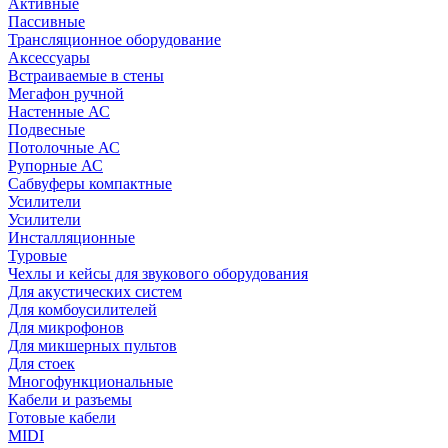
Активные
Пассивные
Трансляционное оборудование
Аксессуары
Встраиваемые в стены
Мегафон ручной
Настенные АС
Подвесные
Потолочные АС
Рупорные АС
Сабвуферы компактные
Усилители
Усилители
Инсталляционные
Туровые
Чехлы и кейсы для звукового оборудования
Для акустических систем
Для комбоусилителей
Для микрофонов
Для микшерных пультов
Для стоек
Многофункциональные
Кабели и разъемы
Готовые кабели
MIDI