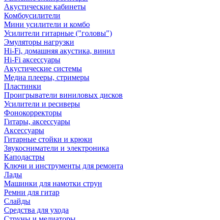
Акустические кабинеты
Комбоусилители
Мини усилители и комбо
Усилители гитарные ("головы")
Эмуляторы нагрузки
Hi-Fi, домашняя акустика, винил
Hi-Fi аксессуары
Акустические системы
Медиа плееры, стримеры
Пластинки
Проигрыватели виниловых дисков
Усилители и ресиверы
Фонокорректоры
Гитары, аксессуары
Аксессуары
Гитарные стойки и крюки
Звукосниматели и электроника
Каподастры
Ключи и инструменты для ремонта
Лады
Машинки для намотки струн
Ремни для гитар
Слайды
Средства для ухода
Струны и медиаторы