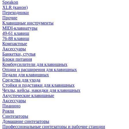
Speakon
XLR (канон)
Переходники
Прочие
Клавишные инструменты
MIDI-клавиатуры
49-61 клавиш
76-88 клавиш
Компактные
Аксессуары
Банкетки, стулья
Блоки питания
Комбоусилители для клавишных
Опции и расширения для клавишных
Педали для клавишных
Средства для ухода
Стойки и подставки для клавишных
Чехлы, кейсы, накидки для клавишных
Акустические клавишные
Аксессуары
Пианино
Рояли
Синтезаторы
Домашние синтезаторы
Профессиональные синтезаторы и рабочие станции