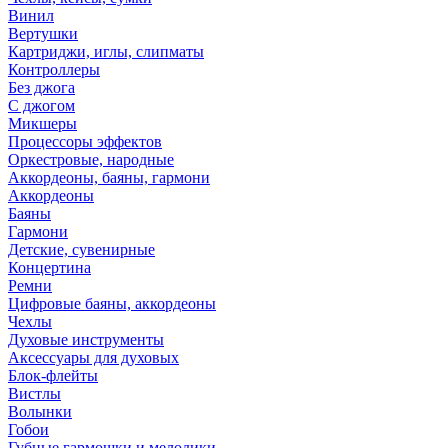
Винил
Вертушки
Картриджи, иглы, слипматы
Контроллеры
Без джога
С джогом
Микшеры
Процессоры эффектов
Оркестровые, народные
Аккордеоны, баяны, гармони
Аккордеоны
Баяны
Гармони
Детские, сувенирные
Концертина
Ремни
Цифровые баяны, аккордеоны
Чехлы
Духовые инструменты
Аксессуары для духовых
Блок-флейты
Вистлы
Волынки
Гобои
Губные гармошки и мелодики