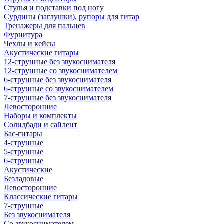
Стулья и подставки под ногу
Сурдины (заглушки), рупоры для гитар
Тренажеры для пальцев
Фурнитура
Чехлы и кейсы
Акустические гитары
12-струнные без звукоснимателя
12-струнные со звукоснимателем
6-струнные без звукоснимателя
6-струнные со звукоснимателем
7-струнные без звукоснимателя
Левосторонние
Наборы и комплекты
Солидбади и сайлент
Бас-гитары
4-струнные
5-струнные
6-струнные
Акустические
Безладовые
Левосторонние
Классические гитары
7-струнные
Без звукоснимателя
Со звукоснимателем