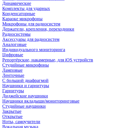
Динамические
Комплекты для ударных
Конденсаторные
Караоке микрофоны
Микрофоны для радиосистем
Держатели, крепления, переходники
Радиосистемы
Аксессуары для радиосистем
Аналоговые
Индивидуального мониторинга
Цифровые
Репортёрские, накамерные, для iOS устройств
Студийные микрофоны
Ламповые
Ленточные
С большой диафрагмой
Наушники и гарнитуры
Гарнитуры
Диджейские наушники
Наушники вкладыши/мониторинговые
Студийные наушники
Закрытые
Открытые
Ноты, самоучители
Вокальная музыка