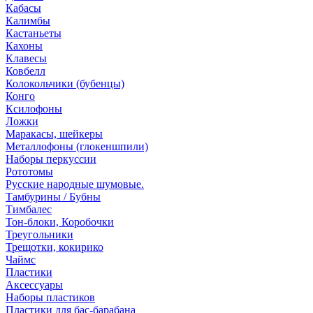
Кабасы
Калимбы
Кастаньеты
Кахоны
Клавесы
Ковбелл
Колокольчики (бубенцы)
Конго
Ксилофоны
Ложки
Маракасы, шейкеры
Металлофоны (глокеншпили)
Наборы перкуссии
Рототомы
Русские народные шумовые.
Тамбурины / Бубны
Тимбалес
Тон-блоки, Коробочки
Треугольники
Трещотки, кокирико
Чаймс
Пластики
Аксессуары
Наборы пластиков
Пластики для бас-барабана