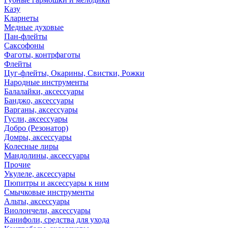
Казу
Кларнеты
Медные духовые
Пан-флейты
Саксофоны
Фаготы, контрфаготы
Флейты
Цуг-флейты, Окарины, Свистки, Рожки
Народные инструменты
Балалайки, аксессуары
Банджо, аксессуары
Варганы, аксессуары
Гусли, аксессуары
Добро (Резонатор)
Домры, аксессуары
Колесные лиры
Мандолины, аксессуары
Прочие
Укулеле, аксессуары
Пюпитры и аксессуары к ним
Смычковые инструменты
Альты, аксессуары
Виолончели, аксессуары
Канифоли, средства для ухода