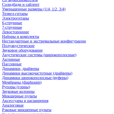
Солидбади и сайлент
Уменьшенные размеры (1/4, 1/2, 3/4)
Трэвел-гитары
Электрогитары
6-струнные
7-струнные
Левосторонние
Наборы и комплекты
Нестандартные и экстремальные конфигурации
Полуакустические
Звуковое оборудование
Акустические системы (широкополосные)
Активные
Пассивные
Динамики, драйверы
Динамики высокочастотные (драйверы)
Динамики широкополосные (вуферы)
Мембраны (diaphragm)
Рупоры (горны)
Звуковые колонны
Микшерные пульты
Аксессуары и расширения
Аналоговые
Рэковые микшерные пульты