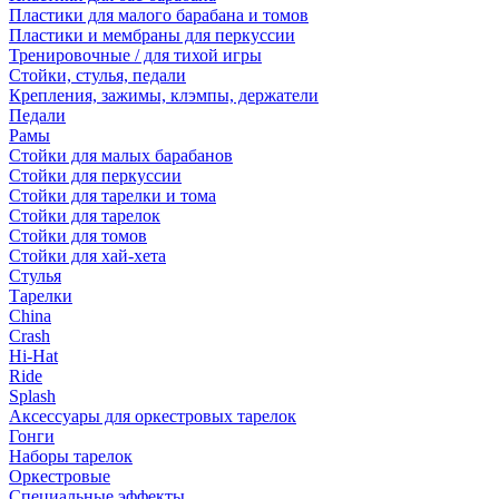
Пластики для малого барабана и томов
Пластики и мембраны для перкуссии
Тренировочные / для тихой игры
Стойки, стулья, педали
Крепления, зажимы, клэмпы, держатели
Педали
Рамы
Стойки для малых барабанов
Стойки для перкуссии
Стойки для тарелки и тома
Стойки для тарелок
Стойки для томов
Стойки для хай-хета
Стулья
Тарелки
China
Crash
Hi-Hat
Ride
Splash
Аксессуары для оркестровых тарелок
Гонги
Наборы тарелок
Оркестровые
Специальные эффекты