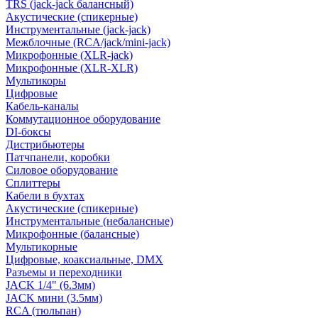
TRS (jack-jack балансный)
Акустические (спикерные)
Инструментальные (jack-jack)
Межблочные (RCA/jack/mini-jack)
Микрофонные (XLR-jack)
Микрофонные (XLR-XLR)
Мультикоры
Цифровые
Кабель-каналы
Коммутационное оборудование
DI-боксы
Дистрибьютеры
Патчпанели, коробки
Силовое оборудование
Сплиттеры
Кабели в бухтах
Акустические (спикерные)
Инструментальные (небалансные)
Микрофонные (балансные)
Мультикорные
Цифровые, коаксиальные, DMX
Разъемы и переходники
JACK 1/4" (6.3мм)
JACK мини (3.5мм)
RCA (тюльпан)