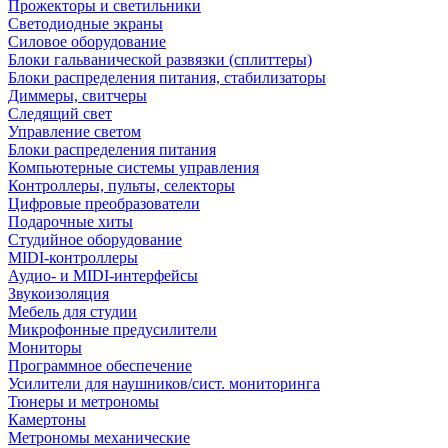
Прожекторы и светильники
Светодиодные экраны
Силовое оборудование
Блоки гальванической развязки (сплиттеры)
Блоки распределения питания, стабилизаторы
Диммеры, свитчеры
Следящий свет
Управление светом
Блоки распределения питания
Компьютерные системы управления
Контроллеры, пульты, селекторы
Цифровые преобразователи
Подарочные хиты
Студийное оборудование
MIDI-контроллеры
Аудио- и MIDI-интерфейсы
Звукоизоляция
Мебель для студии
Микрофонные предусилители
Мониторы
Программное обеспечение
Усилители для наушников/сист. мониторинга
Тюнеры и метрономы
Камертоны
Метрономы механические