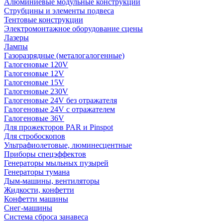
Алюминиевые модульные конструкции
Струбцины и элементы подвеса
Тентовые конструкции
Электромонтажное оборудование сцены
Лазеры
Лампы
Газоразрядные (металогалогенные)
Галогеновые 120V
Галогеновые 12V
Галогеновые 15V
Галогеновые 230V
Галогеновые 24V без отражателя
Галогеновые 24V с отражателем
Галогеновые 36V
Для прожекторов PAR и Pinspot
Для стробоскопов
Ультрафиолетовые, люминесцентные
Приборы спецэффектов
Генераторы мыльных пузырей
Генераторы тумана
Дым-машины, вентиляторы
Жидкости, конфетти
Конфетти машины
Снег-машины
Система сброса занавеса