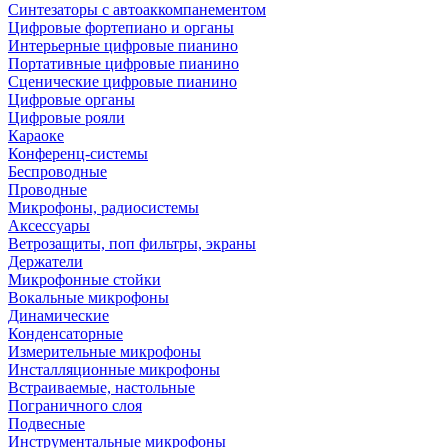
Синтезаторы с автоаккомпанементом
Цифровые фортепиано и органы
Интерьерные цифровые пианино
Портативные цифровые пианино
Сценические цифровые пианино
Цифровые органы
Цифровые рояли
Караоке
Конференц-системы
Беспроводные
Проводные
Микрофоны, радиосистемы
Аксессуары
Ветрозащиты, поп фильтры, экраны
Держатели
Микрофонные стойки
Вокальные микрофоны
Динамические
Конденсаторные
Измерительные микрофоны
Инсталляционные микрофоны
Встраиваемые, настольные
Пограничного слоя
Подвесные
Инструментальные микрофоны