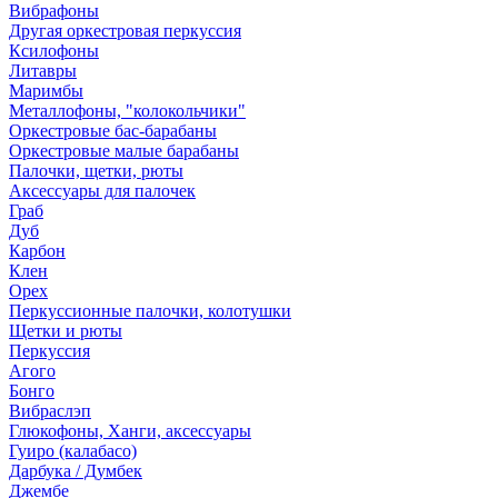
Вибрафоны
Другая оркестровая перкуссия
Ксилофоны
Литавры
Маримбы
Металлофоны, "колокольчики"
Оркестровые бас-барабаны
Оркестровые малые барабаны
Палочки, щетки, рюты
Аксессуары для палочек
Граб
Дуб
Карбон
Клен
Орех
Перкуссионные палочки, колотушки
Щетки и рюты
Перкуссия
Агого
Бонго
Вибраслэп
Глюкофоны, Ханги, аксессуары
Гуиро (калабасо)
Дарбука / Думбек
Джембе