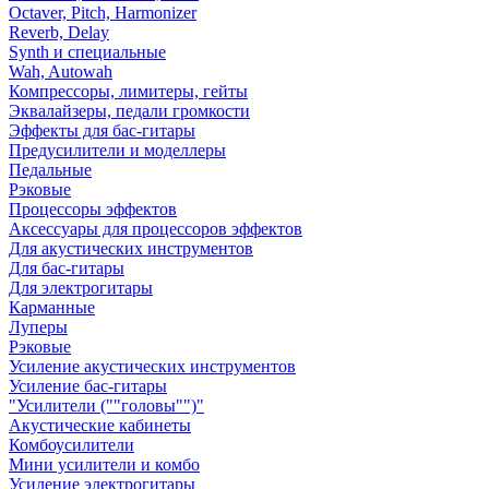
Octaver, Pitch, Harmonizer
Reverb, Delay
Synth и специальные
Wah, Autowah
Компрессоры, лимитеры, гейты
Эквалайзеры, педали громкости
Эффекты для бас-гитары
Предусилители и моделлеры
Педальные
Рэковые
Процессоры эффектов
Аксессуары для процессоров эффектов
Для акустических инструментов
Для бас-гитары
Для электрогитары
Карманные
Луперы
Рэковые
Усиление акустических инструментов
Усиление бас-гитары
"Усилители (""головы"")"
Акустические кабинеты
Комбоусилители
Мини усилители и комбо
Усиление электрогитары