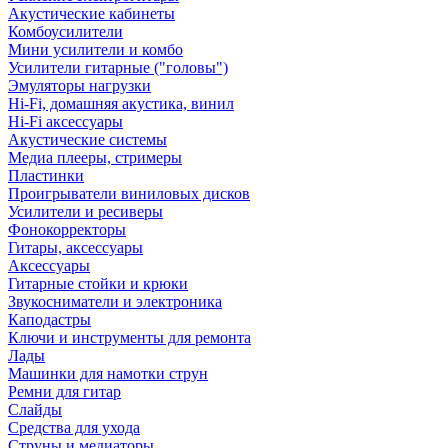
Акустические кабинеты
Комбоусилители
Мини усилители и комбо
Усилители гитарные ("головы")
Эмуляторы нагрузки
Hi-Fi, домашняя акустика, винил
Hi-Fi аксессуары
Акустические системы
Медиа плееры, стримеры
Пластинки
Проигрыватели виниловых дисков
Усилители и ресиверы
Фонокорректоры
Гитары, аксессуары
Аксессуары
Гитарные стойки и крюки
Звукосниматели и электроника
Каподастры
Ключи и инструменты для ремонта
Лады
Машинки для намотки струн
Ремни для гитар
Слайды
Средства для ухода
Струны и медиаторы