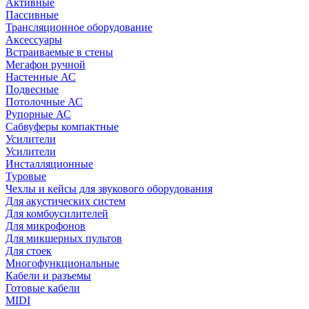
Активные
Пассивные
Трансляционное оборудование
Аксессуары
Встраиваемые в стены
Мегафон ручной
Настенные АС
Подвесные
Потолочные АС
Рупорные АС
Сабвуферы компактные
Усилители
Усилители
Инсталляционные
Туровые
Чехлы и кейсы для звукового оборудования
Для акустических систем
Для комбоусилителей
Для микрофонов
Для микшерных пультов
Для стоек
Многофункциональные
Кабели и разъемы
Готовые кабели
MIDI