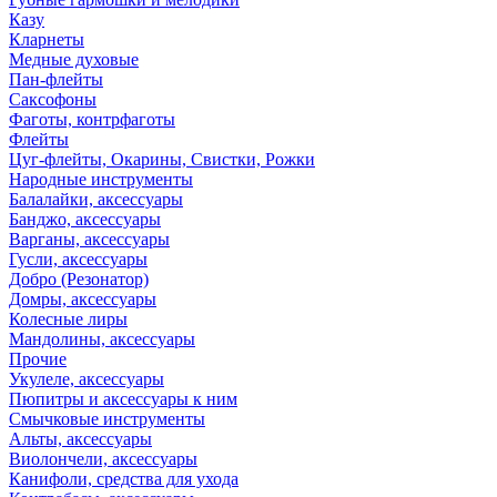
Казу
Кларнеты
Медные духовые
Пан-флейты
Саксофоны
Фаготы, контрфаготы
Флейты
Цуг-флейты, Окарины, Свистки, Рожки
Народные инструменты
Балалайки, аксессуары
Банджо, аксессуары
Варганы, аксессуары
Гусли, аксессуары
Добро (Резонатор)
Домры, аксессуары
Колесные лиры
Мандолины, аксессуары
Прочие
Укулеле, аксессуары
Пюпитры и аксессуары к ним
Смычковые инструменты
Альты, аксессуары
Виолончели, аксессуары
Канифоли, средства для ухода