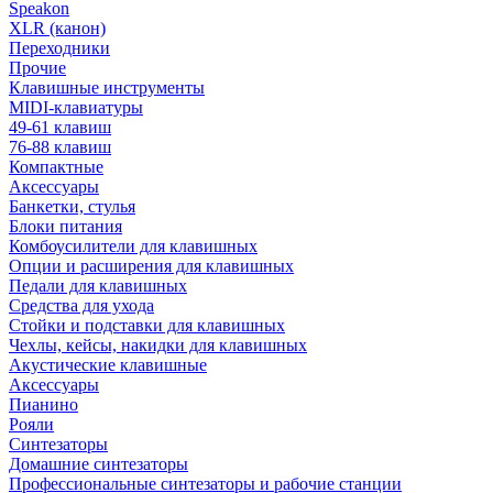
Speakon
XLR (канон)
Переходники
Прочие
Клавишные инструменты
MIDI-клавиатуры
49-61 клавиш
76-88 клавиш
Компактные
Аксессуары
Банкетки, стулья
Блоки питания
Комбоусилители для клавишных
Опции и расширения для клавишных
Педали для клавишных
Средства для ухода
Стойки и подставки для клавишных
Чехлы, кейсы, накидки для клавишных
Акустические клавишные
Аксессуары
Пианино
Рояли
Синтезаторы
Домашние синтезаторы
Профессиональные синтезаторы и рабочие станции