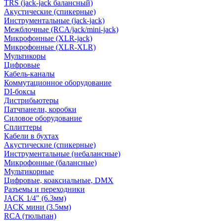
TRS (jack-jack балансный)
Акустические (спикерные)
Инструментальные (jack-jack)
Межблочные (RCA/jack/mini-jack)
Микрофонные (XLR-jack)
Микрофонные (XLR-XLR)
Мультикоры
Цифровые
Кабель-каналы
Коммутационное оборудование
DI-боксы
Дистрибьютеры
Патчпанели, коробки
Силовое оборудование
Сплиттеры
Кабели в бухтах
Акустические (спикерные)
Инструментальные (небалансные)
Микрофонные (балансные)
Мультикорные
Цифровые, коаксиальные, DMX
Разъемы и переходники
JACK 1/4" (6.3мм)
JACK мини (3.5мм)
RCA (тюльпан)