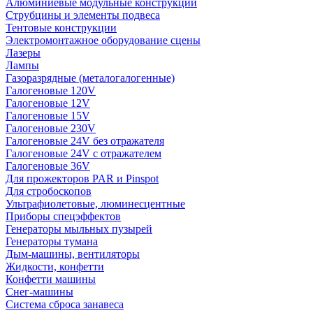
Алюминиевые модульные конструкции
Струбцины и элементы подвеса
Тентовые конструкции
Электромонтажное оборудование сцены
Лазеры
Лампы
Газоразрядные (металогалогенные)
Галогеновые 120V
Галогеновые 12V
Галогеновые 15V
Галогеновые 230V
Галогеновые 24V без отражателя
Галогеновые 24V с отражателем
Галогеновые 36V
Для прожекторов PAR и Pinspot
Для стробоскопов
Ультрафиолетовые, люминесцентные
Приборы спецэффектов
Генераторы мыльных пузырей
Генераторы тумана
Дым-машины, вентиляторы
Жидкости, конфетти
Конфетти машины
Снег-машины
Система сброса занавеса