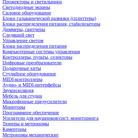
Прожекторы и светильники
Светодиодные экраны
Силовое оборудование
Блоки гальванической развязки (сплиттеры)
Блоки распределения питания, стабилизаторы
Диммеры, свитчеры
Следящий свет
Управление светом
Блоки распределения питания
Компьютерные системы управления
Контроллеры, пульты, селекторы
Цифровые преобразователи
Подарочные хиты
Студийное оборудование
MIDI-контроллеры
Аудио- и MIDI-интерфейсы
Звукоизоляция
Мебель для студии
Микрофонные предусилители
Мониторы
Программное обеспечение
Усилители для наушников/сист. мониторинга
Тюнеры и метрономы
Камертоны
Метрономы механические