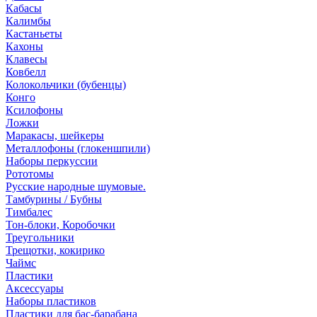
Кабасы
Калимбы
Кастаньеты
Кахоны
Клавесы
Ковбелл
Колокольчики (бубенцы)
Конго
Ксилофоны
Ложки
Маракасы, шейкеры
Металлофоны (глокеншпили)
Наборы перкуссии
Рототомы
Русские народные шумовые.
Тамбурины / Бубны
Тимбалес
Тон-блоки, Коробочки
Треугольники
Трещотки, кокирико
Чаймс
Пластики
Аксессуары
Наборы пластиков
Пластики для бас-барабана