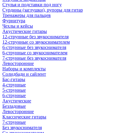
Стулья и подставки под ногу
Сурдины (заглушки), рупоры для гитар
Тренажеры для пальцев
Фурнитура
Чехлы и кейсы
Акустические гитары
12-струнные без звукоснимателя
12-струнные со звукоснимателем
6-струнные без звукоснимателя
6-струнные со звукоснимателем
7-струнные без звукоснимателя
Левосторонние
Наборы и комплекты
Солидбади и сайлент
Бас-гитары
4-струнные
5-струнные
6-струнные
Акустические
Безладовые
Левосторонние
Классические гитары
7-струнные
Без звукоснимателя
Со звукоснимателем