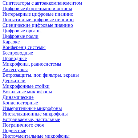
Синтезаторы с автоаккомпанементом
Цифровые фортепиано и органы
Интерьерные цифровые пианино
Портативные цифровые пианино
Сценические цифровые пианино
Цифровые органы
Цифровые рояли
Караоке
Конференц-системы
Беспроводные
Проводные
Микрофоны, радиосистемы
Аксессуары
Ветрозащиты, поп фильтры, экраны
Держатели
Микрофонные стойки
Вокальные микрофоны
Динамические
Конденсаторные
Измерительные микрофоны
Инсталляционные микрофоны
Встраиваемые, настольные
Пограничного слоя
Подвесные
Инструментальные микрофоны