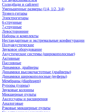
Солидбади и сайлент
Уменьшенные размеры (1/4, 1/2, 3/4)
Трэвел-гитары
Электрогитары
6-струнные
7-струнные
Левосторонние
Наборы и комплекты
Нестандартные и экстремальные конфигурации
Полуакустические
Звуковое оборудование
Акустические системы (широкополосные)
Активные
Пассивные
Динамики, драйверы
Динамики высокочастотные (драйверы)
Динамики широкополосные (вуферы)
Мембраны (diaphragm)
Рупоры (горны)
Звуковые колонны
Микшерные пульты
Аксессуары и расширения
Аналоговые
Рэковые микшерные пульты