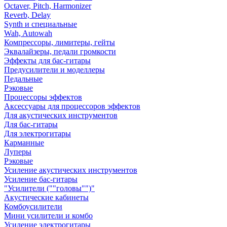
Octaver, Pitch, Harmonizer
Reverb, Delay
Synth и специальные
Wah, Autowah
Компрессоры, лимитеры, гейты
Эквалайзеры, педали громкости
Эффекты для бас-гитары
Предусилители и моделлеры
Педальные
Рэковые
Процессоры эффектов
Аксессуары для процессоров эффектов
Для акустических инструментов
Для бас-гитары
Для электрогитары
Карманные
Луперы
Рэковые
Усиление акустических инструментов
Усиление бас-гитары
"Усилители (""головы"")"
Акустические кабинеты
Комбоусилители
Мини усилители и комбо
Усиление электрогитары