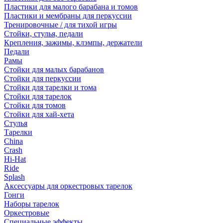
Пластики для малого барабана и томов
Пластики и мембраны для перкуссии
Тренировочные / для тихой игры
Стойки, стулья, педали
Крепления, зажимы, клэмпы, держатели
Педали
Рамы
Стойки для малых барабанов
Стойки для перкуссии
Стойки для тарелки и тома
Стойки для тарелок
Стойки для томов
Стойки для хай-хета
Стулья
Тарелки
China
Crash
Hi-Hat
Ride
Splash
Аксессуары для оркестровых тарелок
Гонги
Наборы тарелок
Оркестровые
Специальные эффекты