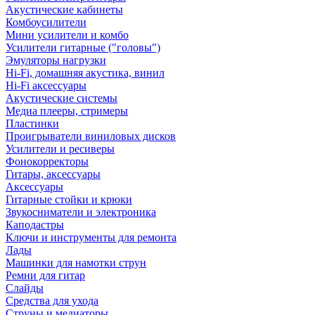
Акустические кабинеты
Комбоусилители
Мини усилители и комбо
Усилители гитарные ("головы")
Эмуляторы нагрузки
Hi-Fi, домашняя акустика, винил
Hi-Fi аксессуары
Акустические системы
Медиа плееры, стримеры
Пластинки
Проигрыватели виниловых дисков
Усилители и ресиверы
Фонокорректоры
Гитары, аксессуары
Аксессуары
Гитарные стойки и крюки
Звукосниматели и электроника
Каподастры
Ключи и инструменты для ремонта
Лады
Машинки для намотки струн
Ремни для гитар
Слайды
Средства для ухода
Струны и медиаторы