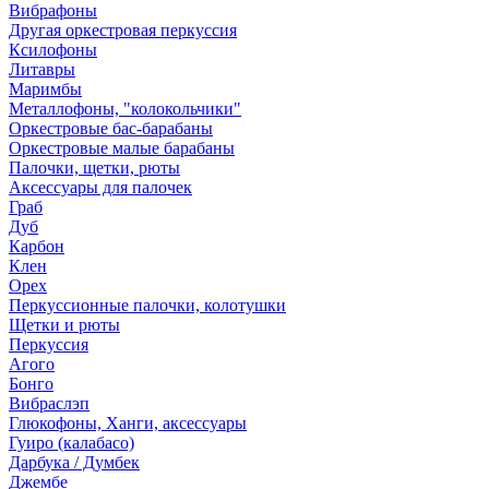
Вибрафоны
Другая оркестровая перкуссия
Ксилофоны
Литавры
Маримбы
Металлофоны, "колокольчики"
Оркестровые бас-барабаны
Оркестровые малые барабаны
Палочки, щетки, рюты
Аксессуары для палочек
Граб
Дуб
Карбон
Клен
Орех
Перкуссионные палочки, колотушки
Щетки и рюты
Перкуссия
Агого
Бонго
Вибраслэп
Глюкофоны, Ханги, аксессуары
Гуиро (калабасо)
Дарбука / Думбек
Джембе