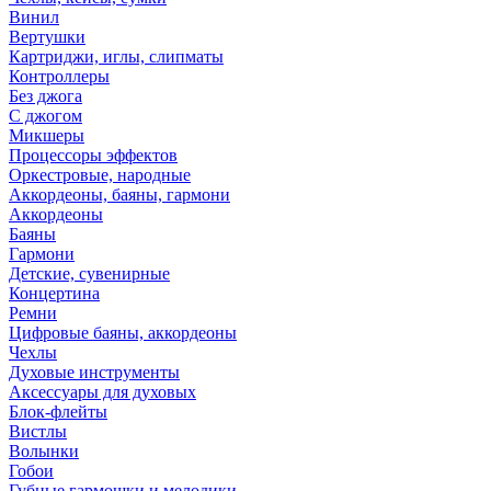
Винил
Вертушки
Картриджи, иглы, слипматы
Контроллеры
Без джога
С джогом
Микшеры
Процессоры эффектов
Оркестровые, народные
Аккордеоны, баяны, гармони
Аккордеоны
Баяны
Гармони
Детские, сувенирные
Концертина
Ремни
Цифровые баяны, аккордеоны
Чехлы
Духовые инструменты
Аксессуары для духовых
Блок-флейты
Вистлы
Волынки
Гобои
Губные гармошки и мелодики