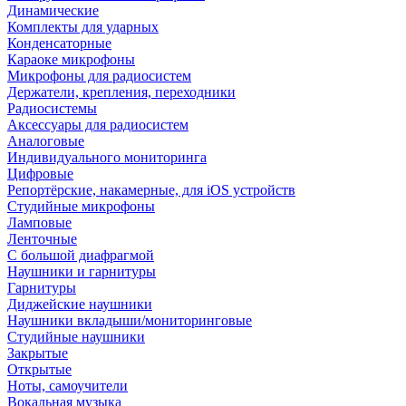
Динамические
Комплекты для ударных
Конденсаторные
Караоке микрофоны
Микрофоны для радиосистем
Держатели, крепления, переходники
Радиосистемы
Аксессуары для радиосистем
Аналоговые
Индивидуального мониторинга
Цифровые
Репортёрские, накамерные, для iOS устройств
Студийные микрофоны
Ламповые
Ленточные
С большой диафрагмой
Наушники и гарнитуры
Гарнитуры
Диджейские наушники
Наушники вкладыши/мониторинговые
Студийные наушники
Закрытые
Открытые
Ноты, самоучители
Вокальная музыка