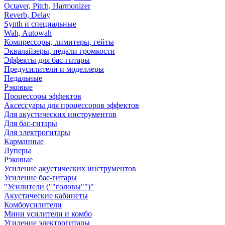
Octaver, Pitch, Harmonizer
Reverb, Delay
Synth и специальные
Wah, Autowah
Компрессоры, лимитеры, гейты
Эквалайзеры, педали громкости
Эффекты для бас-гитары
Предусилители и моделлеры
Педальные
Рэковые
Процессоры эффектов
Аксессуары для процессоров эффектов
Для акустических инструментов
Для бас-гитары
Для электрогитары
Карманные
Луперы
Рэковые
Усиление акустических инструментов
Усиление бас-гитары
"Усилители (""головы"")"
Акустические кабинеты
Комбоусилители
Мини усилители и комбо
Усиление электрогитары