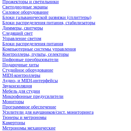
Прожекторы и светильники
Светодиодные экраны
Силовое оборудование
Блоки гальванической развязки (сплиттеры)
Блоки распределения питания, стабилизаторы
Диммеры, свитчеры
Следящий свет
Управление светом
Блоки распределения питания
Компьютерные системы управления
Контроллеры, пульты, селекторы
Цифровые преобразователи
Подарочные хиты
Студийное оборудование
MIDI-контроллеры
Аудио- и MIDI-интерфейсы
Звукоизоляция
Мебель для студии
Микрофонные предусилители
Мониторы
Программное обеспечение
Усилители для наушников/сист. мониторинга
Тюнеры и метрономы
Камертоны
Метрономы механические