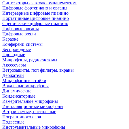
Синтезаторы с автоаккомпанементом
Цифровые фортепиано и органы
Интерьерные цифровые пианино
Портативные цифровые пианино
Сценические цифровые пианино
Цифровые органы
Цифровые рояли
Караоке
Конференц-системы
Беспроводные
Проводные
Микрофоны, радиосистемы
Аксессуары
Ветрозащиты, поп фильтры, экраны
Держатели
Микрофонные стойки
Вокальные микрофоны
Динамические
Конденсаторные
Измерительные микрофоны
Инсталляционные микрофоны
Встраиваемые, настольные
Пограничного слоя
Подвесные
Инструментальные микрофоны