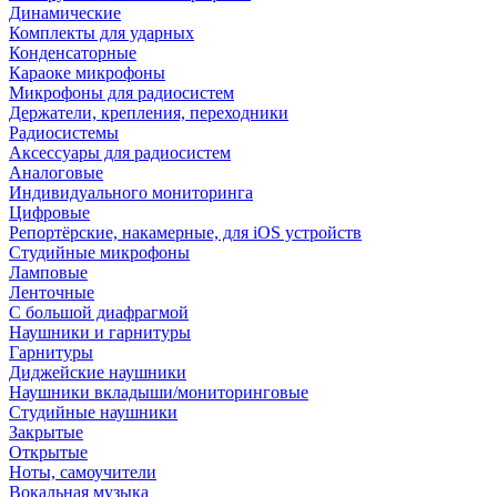
Динамические
Комплекты для ударных
Конденсаторные
Караоке микрофоны
Микрофоны для радиосистем
Держатели, крепления, переходники
Радиосистемы
Аксессуары для радиосистем
Аналоговые
Индивидуального мониторинга
Цифровые
Репортёрские, накамерные, для iOS устройств
Студийные микрофоны
Ламповые
Ленточные
С большой диафрагмой
Наушники и гарнитуры
Гарнитуры
Диджейские наушники
Наушники вкладыши/мониторинговые
Студийные наушники
Закрытые
Открытые
Ноты, самоучители
Вокальная музыка