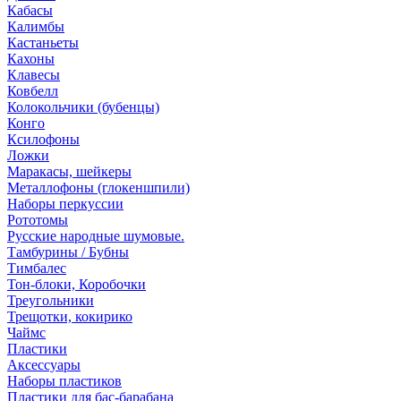
Кабасы
Калимбы
Кастаньеты
Кахоны
Клавесы
Ковбелл
Колокольчики (бубенцы)
Конго
Ксилофоны
Ложки
Маракасы, шейкеры
Металлофоны (глокеншпили)
Наборы перкуссии
Рототомы
Русские народные шумовые.
Тамбурины / Бубны
Тимбалес
Тон-блоки, Коробочки
Треугольники
Трещотки, кокирико
Чаймс
Пластики
Аксессуары
Наборы пластиков
Пластики для бас-барабана