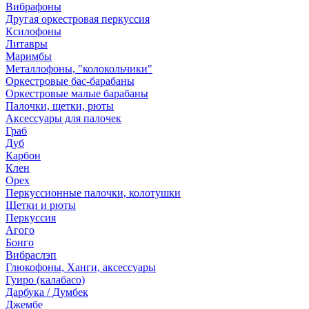
Вибрафоны
Другая оркестровая перкуссия
Ксилофоны
Литавры
Маримбы
Металлофоны, "колокольчики"
Оркестровые бас-барабаны
Оркестровые малые барабаны
Палочки, щетки, рюты
Аксессуары для палочек
Граб
Дуб
Карбон
Клен
Орех
Перкуссионные палочки, колотушки
Щетки и рюты
Перкуссия
Агого
Бонго
Вибраслэп
Глюкофоны, Ханги, аксессуары
Гуиро (калабасо)
Дарбука / Думбек
Джембе