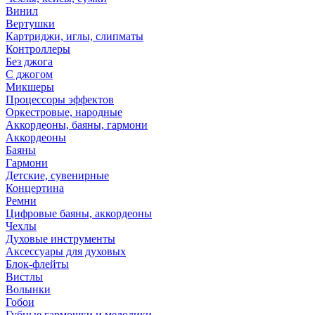
Винил
Вертушки
Картриджи, иглы, слипматы
Контроллеры
Без джога
С джогом
Микшеры
Процессоры эффектов
Оркестровые, народные
Аккордеоны, баяны, гармони
Аккордеоны
Баяны
Гармони
Детские, сувенирные
Концертина
Ремни
Цифровые баяны, аккордеоны
Чехлы
Духовые инструменты
Аксессуары для духовых
Блок-флейты
Вистлы
Волынки
Гобои
Губные гармошки и мелодики