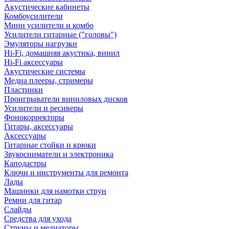
Акустические кабинеты
Комбоусилители
Мини усилители и комбо
Усилители гитарные ("головы")
Эмуляторы нагрузки
Hi-Fi, домашняя акустика, винил
Hi-Fi аксессуары
Акустические системы
Медиа плееры, стримеры
Пластинки
Проигрыватели виниловых дисков
Усилители и ресиверы
Фонокорректоры
Гитары, аксессуары
Аксессуары
Гитарные стойки и крюки
Звукосниматели и электроника
Каподастры
Ключи и инструменты для ремонта
Лады
Машинки для намотки струн
Ремни для гитар
Слайды
Средства для ухода
Струны и медиаторы