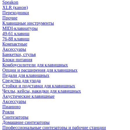
Speakon
XLR (канон)
Переходники
Прочие
Клавишные инструменты
MIDI-клавиатуры
49-61 клавиш
76-88 клавиш
Компактные
Аксессуары
Банкетки, стулья
Блоки питания
Комбоусилители для клавишных
Опции и расширения для клавишных
Педали для клавишных
Средства для ухода
Стойки и подставки для клавишных
Чехлы, кейсы, накидки для клавишных
Акустические клавишные
Аксессуары
Пианино
Рояли
Синтезаторы
Домашние синтезаторы
Профессиональные синтезаторы и рабочие станции