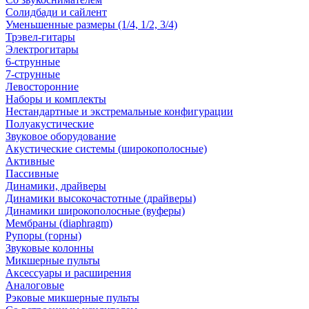
Солидбади и сайлент
Уменьшенные размеры (1/4, 1/2, 3/4)
Трэвел-гитары
Электрогитары
6-струнные
7-струнные
Левосторонние
Наборы и комплекты
Нестандартные и экстремальные конфигурации
Полуакустические
Звуковое оборудование
Акустические системы (широкополосные)
Активные
Пассивные
Динамики, драйверы
Динамики высокочастотные (драйверы)
Динамики широкополосные (вуферы)
Мембраны (diaphragm)
Рупоры (горны)
Звуковые колонны
Микшерные пульты
Аксессуары и расширения
Аналоговые
Рэковые микшерные пульты