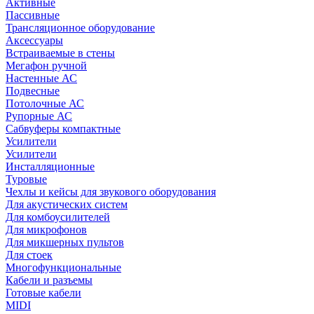
Активные
Пассивные
Трансляционное оборудование
Аксессуары
Встраиваемые в стены
Мегафон ручной
Настенные АС
Подвесные
Потолочные АС
Рупорные АС
Сабвуферы компактные
Усилители
Усилители
Инсталляционные
Туровые
Чехлы и кейсы для звукового оборудования
Для акустических систем
Для комбоусилителей
Для микрофонов
Для микшерных пультов
Для стоек
Многофункциональные
Кабели и разъемы
Готовые кабели
MIDI