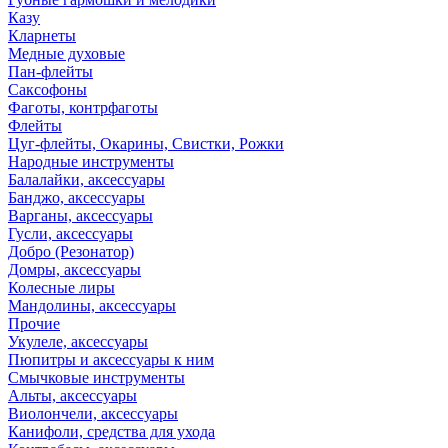
Казу
Кларнеты
Медные духовые
Пан-флейты
Саксофоны
Фаготы, контрфаготы
Флейты
Цуг-флейты, Окарины, Свистки, Рожки
Народные инструменты
Балалайки, аксессуары
Банджо, аксессуары
Варганы, аксессуары
Гусли, аксессуары
Добро (Резонатор)
Домры, аксессуары
Колесные лиры
Мандолины, аксессуары
Прочие
Укулеле, аксессуары
Пюпитры и аксессуары к ним
Смычковые инструменты
Альты, аксессуары
Виолончели, аксессуары
Канифоли, средства для ухода