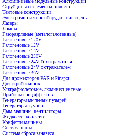
Алюминиевые модульные конструкции
Струбцины и элементы подвеса
Тентовые конструкции
Электромонтажное оборудование сцены
Лазеры
Лампы
Газоразрядные (металогалогенные)
Галогеновые 120V
Галогеновые 12V
Галогеновые 15V
Галогеновые 230V
Галогеновые 24V без отражателя
Галогеновые 24V с отражателем
Галогеновые 36V
Для прожекторов PAR и Pinspot
Для стробоскопов
Ультрафиолетовые, люминесцентные
Приборы спецэффектов
Генераторы мыльных пузырей
Генераторы тумана
Дым-машины, вентиляторы
Жидкости, конфетти
Конфетти машины
Снег-машины
Система сброса занавеса