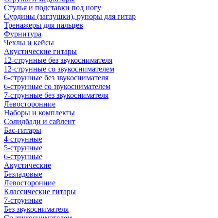
Стулья и подставки под ногу
Сурдины (заглушки), рупоры для гитар
Тренажеры для пальцев
Фурнитура
Чехлы и кейсы
Акустические гитары
12-струнные без звукоснимателя
12-струнные со звукоснимателем
6-струнные без звукоснимателя
6-струнные со звукоснимателем
7-струнные без звукоснимателя
Левосторонние
Наборы и комплекты
Солидбади и сайлент
Бас-гитары
4-струнные
5-струнные
6-струнные
Акустические
Безладовые
Левосторонние
Классические гитары
7-струнные
Без звукоснимателя
Со звукоснимателем