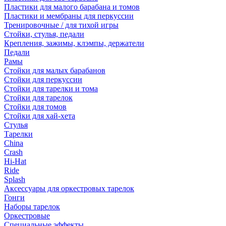
Пластики для малого барабана и томов
Пластики и мембраны для перкуссии
Тренировочные / для тихой игры
Стойки, стулья, педали
Крепления, зажимы, клэмпы, держатели
Педали
Рамы
Стойки для малых барабанов
Стойки для перкуссии
Стойки для тарелки и тома
Стойки для тарелок
Стойки для томов
Стойки для хай-хета
Стулья
Тарелки
China
Crash
Hi-Hat
Ride
Splash
Аксессуары для оркестровых тарелок
Гонги
Наборы тарелок
Оркестровые
Специальные эффекты