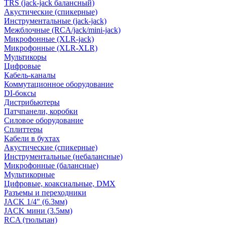
TRS (jack-jack балансный)
Акустические (спикерные)
Инструментальные (jack-jack)
Межблочные (RCA/jack/mini-jack)
Микрофонные (XLR-jack)
Микрофонные (XLR-XLR)
Мультикоры
Цифровые
Кабель-каналы
Коммутационное оборудование
DI-боксы
Дистрибьютеры
Патчпанели, коробки
Силовое оборудование
Сплиттеры
Кабели в бухтах
Акустические (спикерные)
Инструментальные (небалансные)
Микрофонные (балансные)
Мультикорные
Цифровые, коаксиальные, DMX
Разъемы и переходники
JACK 1/4" (6.3мм)
JACK мини (3.5мм)
RCA (тюльпан)