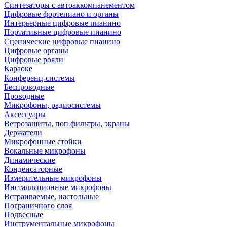
Синтезаторы с автоаккомпанементом
Цифровые фортепиано и органы
Интерьерные цифровые пианино
Портативные цифровые пианино
Сценические цифровые пианино
Цифровые органы
Цифровые рояли
Караоке
Конференц-системы
Беспроводные
Проводные
Микрофоны, радиосистемы
Аксессуары
Ветрозащиты, поп фильтры, экраны
Держатели
Микрофонные стойки
Вокальные микрофоны
Динамические
Конденсаторные
Измерительные микрофоны
Инсталляционные микрофоны
Встраиваемые, настольные
Пограничного слоя
Подвесные
Инструментальные микрофоны