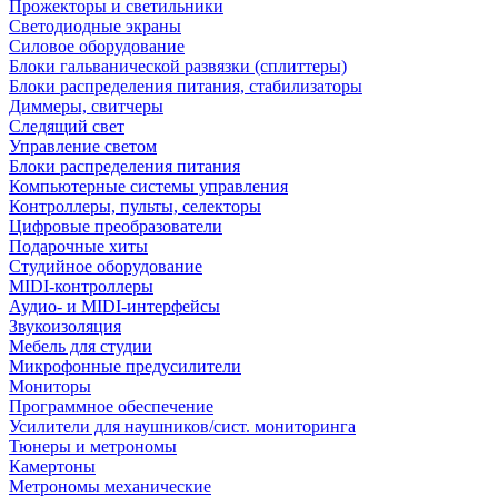
Прожекторы и светильники
Светодиодные экраны
Силовое оборудование
Блоки гальванической развязки (сплиттеры)
Блоки распределения питания, стабилизаторы
Диммеры, свитчеры
Следящий свет
Управление светом
Блоки распределения питания
Компьютерные системы управления
Контроллеры, пульты, селекторы
Цифровые преобразователи
Подарочные хиты
Студийное оборудование
MIDI-контроллеры
Аудио- и MIDI-интерфейсы
Звукоизоляция
Мебель для студии
Микрофонные предусилители
Мониторы
Программное обеспечение
Усилители для наушников/сист. мониторинга
Тюнеры и метрономы
Камертоны
Метрономы механические