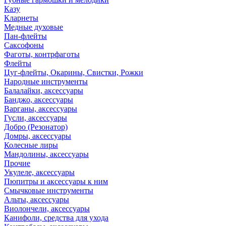
Казу
Кларнеты
Медные духовые
Пан-флейты
Саксофоны
Фаготы, контрфаготы
Флейты
Цуг-флейты, Окарины, Свистки, Рожки
Народные инструменты
Балалайки, аксессуары
Банджо, аксессуары
Варганы, аксессуары
Гусли, аксессуары
Добро (Резонатор)
Домры, аксессуары
Колесные лиры
Мандолины, аксессуары
Прочие
Укулеле, аксессуары
Пюпитры и аксессуары к ним
Смычковые инструменты
Альты, аксессуары
Виолончели, аксессуары
Канифоли, средства для ухода