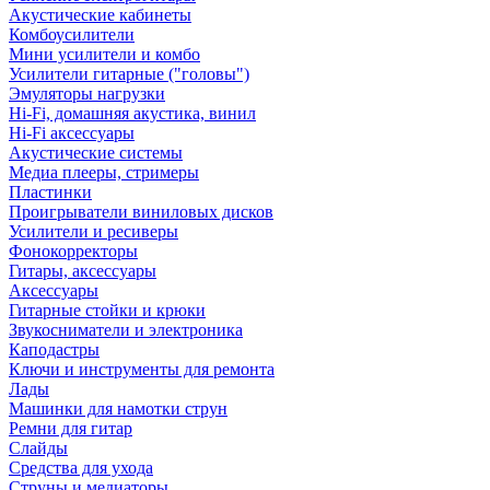
Акустические кабинеты
Комбоусилители
Мини усилители и комбо
Усилители гитарные ("головы")
Эмуляторы нагрузки
Hi-Fi, домашняя акустика, винил
Hi-Fi аксессуары
Акустические системы
Медиа плееры, стримеры
Пластинки
Проигрыватели виниловых дисков
Усилители и ресиверы
Фонокорректоры
Гитары, аксессуары
Аксессуары
Гитарные стойки и крюки
Звукосниматели и электроника
Каподастры
Ключи и инструменты для ремонта
Лады
Машинки для намотки струн
Ремни для гитар
Слайды
Средства для ухода
Струны и медиаторы