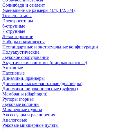
Солидбади и сайлент
Уменьшенные размеры (1/4, 1/2, 3/4)
Трэвел-гитары
Электрогитары
6-струнные
7-струнные
Левосторонние
Наборы и комплекты
Нестандартные и экстремальные конфигурации
Полуакустические
Звуковое оборудование
Акустические системы (широкополосные)
Активные
Пассивные
Динамики, драйверы
Динамики высокочастотные (драйверы)
Динамики широкополосные (вуферы)
Мембраны (diaphragm)
Рупоры (горны)
Звуковые колонны
Микшерные пульты
Аксессуары и расширения
Аналоговые
Рэковые микшерные пульты