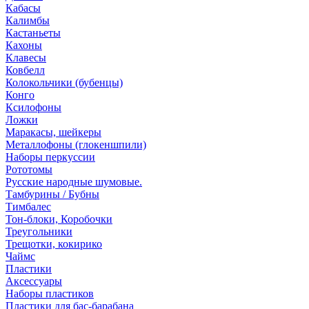
Кабасы
Калимбы
Кастаньеты
Кахоны
Клавесы
Ковбелл
Колокольчики (бубенцы)
Конго
Ксилофоны
Ложки
Маракасы, шейкеры
Металлофоны (глокеншпили)
Наборы перкуссии
Рототомы
Русские народные шумовые.
Тамбурины / Бубны
Тимбалес
Тон-блоки, Коробочки
Треугольники
Трещотки, кокирико
Чаймс
Пластики
Аксессуары
Наборы пластиков
Пластики для бас-барабана