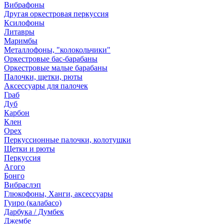
Вибрафоны
Другая оркестровая перкуссия
Ксилофоны
Литавры
Маримбы
Металлофоны, "колокольчики"
Оркестровые бас-барабаны
Оркестровые малые барабаны
Палочки, щетки, рюты
Аксессуары для палочек
Граб
Дуб
Карбон
Клен
Орех
Перкуссионные палочки, колотушки
Щетки и рюты
Перкуссия
Агого
Бонго
Вибраслэп
Глюкофоны, Ханги, аксессуары
Гуиро (калабасо)
Дарбука / Думбек
Джембе