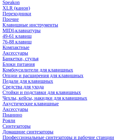
Speakon
XLR (канон)
Переходники
Прочие
Клавишные инструменты
MIDI-клавиатуры
49-61 клавиш
76-88 клавиш
Компактные
Аксессуары
Банкетки, стулья
Блоки питания
Комбоусилители для клавишных
Опции и расширения для клавишных
Педали для клавишных
Средства для ухода
Стойки и подставки для клавишных
Чехлы, кейсы, накидки для клавишных
Акустические клавишные
Аксессуары
Пианино
Рояли
Синтезаторы
Домашние синтезаторы
Профессиональные синтезаторы и рабочие станции