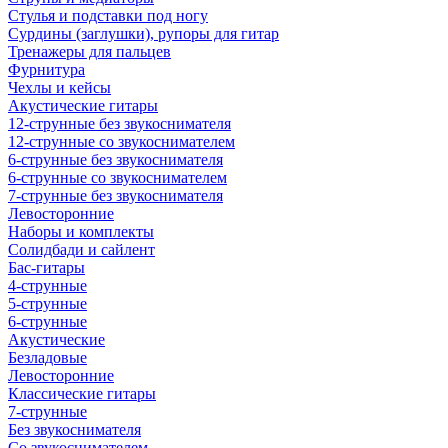
Стулья и подставки под ногу
Сурдины (заглушки), рупоры для гитар
Тренажеры для пальцев
Фурнитура
Чехлы и кейсы
Акустические гитары
12-струнные без звукоснимателя
12-струнные со звукоснимателем
6-струнные без звукоснимателя
6-струнные со звукоснимателем
7-струнные без звукоснимателя
Левосторонние
Наборы и комплекты
Солидбади и сайлент
Бас-гитары
4-струнные
5-струнные
6-струнные
Акустические
Безладовые
Левосторонние
Классические гитары
7-струнные
Без звукоснимателя
Со звукоснимателем