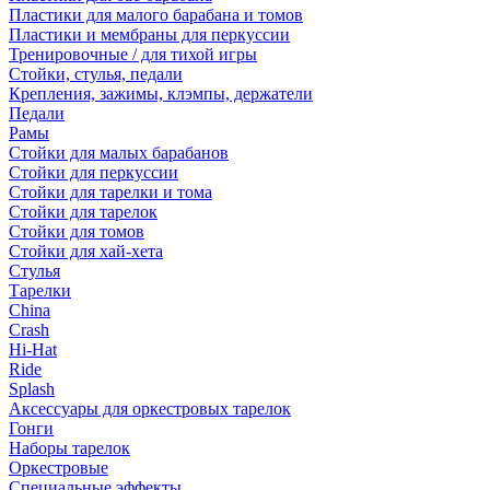
Пластики для малого барабана и томов
Пластики и мембраны для перкуссии
Тренировочные / для тихой игры
Стойки, стулья, педали
Крепления, зажимы, клэмпы, держатели
Педали
Рамы
Стойки для малых барабанов
Стойки для перкуссии
Стойки для тарелки и тома
Стойки для тарелок
Стойки для томов
Стойки для хай-хета
Стулья
Тарелки
China
Crash
Hi-Hat
Ride
Splash
Аксессуары для оркестровых тарелок
Гонги
Наборы тарелок
Оркестровые
Специальные эффекты