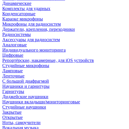
Динамические
Комплекты для ударных
Конденсаторные
Караоке микрофоны
Микрофоны для радиосистем
Держатели, крепления, переходники
Радиосистемы
Аксессуары для радиосистем
Аналоговые
Индивидуального мониторинга
Цифровые
Репортёрские, накамерные, для iOS устройств
Студийные микрофоны
Ламповые
Ленточные
С большой диафрагмой
Наушники и гарнитуры
Гарнитуры
Диджейские наушники
Наушники вкладыши/мониторинговые
Студийные наушники
Закрытые
Открытые
Ноты, самоучители
Вокальная музыка