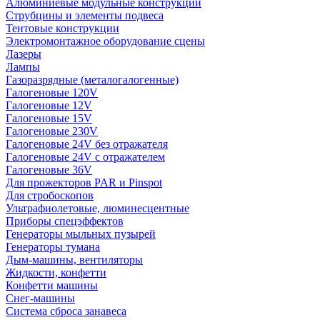
Алюминиевые модульные конструкции
Струбцины и элементы подвеса
Тентовые конструкции
Электромонтажное оборудование сцены
Лазеры
Лампы
Газоразрядные (металогалогенные)
Галогеновые 120V
Галогеновые 12V
Галогеновые 15V
Галогеновые 230V
Галогеновые 24V без отражателя
Галогеновые 24V с отражателем
Галогеновые 36V
Для прожекторов PAR и Pinspot
Для стробоскопов
Ультрафиолетовые, люминесцентные
Приборы спецэффектов
Генераторы мыльных пузырей
Генераторы тумана
Дым-машины, вентиляторы
Жидкости, конфетти
Конфетти машины
Снег-машины
Система сброса занавеса