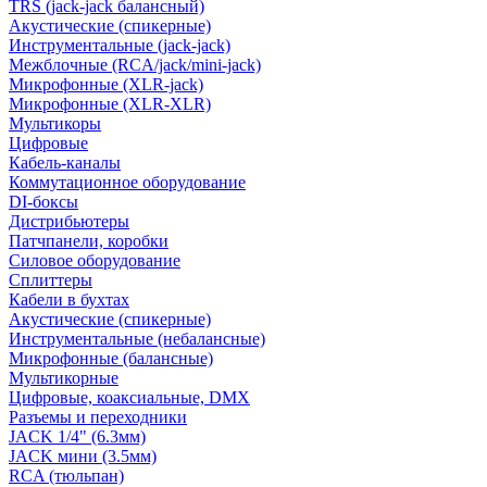
TRS (jack-jack балансный)
Акустические (спикерные)
Инструментальные (jack-jack)
Межблочные (RCA/jack/mini-jack)
Микрофонные (XLR-jack)
Микрофонные (XLR-XLR)
Мультикоры
Цифровые
Кабель-каналы
Коммутационное оборудование
DI-боксы
Дистрибьютеры
Патчпанели, коробки
Силовое оборудование
Сплиттеры
Кабели в бухтах
Акустические (спикерные)
Инструментальные (небалансные)
Микрофонные (балансные)
Мультикорные
Цифровые, коаксиальные, DMX
Разъемы и переходники
JACK 1/4" (6.3мм)
JACK мини (3.5мм)
RCA (тюльпан)