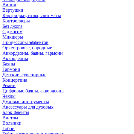
Винил
Вертушки
Картриджи, иглы, слипматы
Контроллеры
Без джога
С джогом
Микшеры
Процессоры эффектов
Оркестровые, народные
Аккордеоны, баяны, гармони
Аккордеоны
Баяны
Гармони
Детские, сувенирные
Концертина
Ремни
Цифровые баяны, аккордеоны
Чехлы
Духовые инструменты
Аксессуары для духовых
Блок-флейты
Вистлы
Волынки
Гобои
Губные гармошки и мелодики