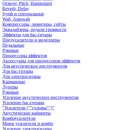
Octaver, Pitch, Harmonizer
Reverb, Delay
Synth и специальные
Wah, Autowah
Компрессоры, лимитеры, гейты
Эквалайзеры, педали громкости
Эффекты для бас-гитары
Предусилители и моделлеры
Педальные
Рэковые
Процессоры эффектов
Аксессуары для процессоров эффектов
Для акустических инструментов
Для бас-гитары
Для электрогитары
Карманные
Луперы
Рэковые
Усиление акустических инструментов
Усиление бас-гитары
"Усилители (""головы"")"
Акустические кабинеты
Комбоусилители
Мини усилители и комбо
Усиление электрогитары