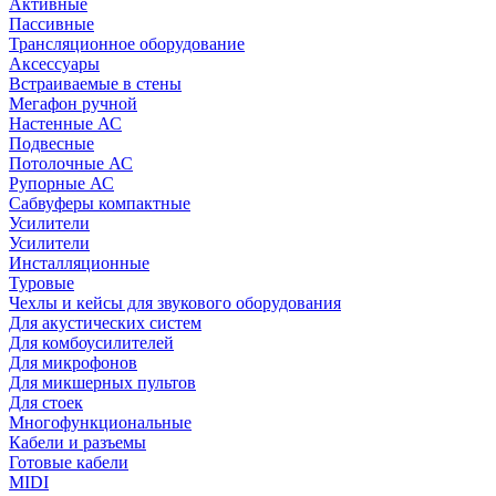
Активные
Пассивные
Трансляционное оборудование
Аксессуары
Встраиваемые в стены
Мегафон ручной
Настенные АС
Подвесные
Потолочные АС
Рупорные АС
Сабвуферы компактные
Усилители
Усилители
Инсталляционные
Туровые
Чехлы и кейсы для звукового оборудования
Для акустических систем
Для комбоусилителей
Для микрофонов
Для микшерных пультов
Для стоек
Многофункциональные
Кабели и разъемы
Готовые кабели
MIDI