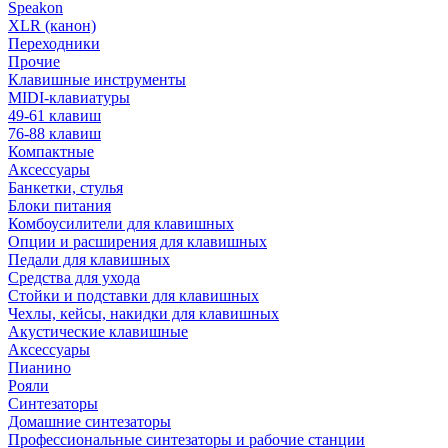
Speakon
XLR (канон)
Переходники
Прочие
Клавишные инструменты
MIDI-клавиатуры
49-61 клавиш
76-88 клавиш
Компактные
Аксессуары
Банкетки, стулья
Блоки питания
Комбоусилители для клавишных
Опции и расширения для клавишных
Педали для клавишных
Средства для ухода
Стойки и подставки для клавишных
Чехлы, кейсы, накидки для клавишных
Акустические клавишные
Аксессуары
Пианино
Рояли
Синтезаторы
Домашние синтезаторы
Профессиональные синтезаторы и рабочие станции