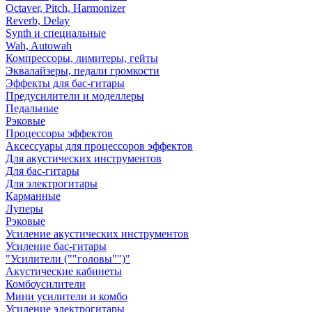
Octaver, Pitch, Harmonizer
Reverb, Delay
Synth и специальные
Wah, Autowah
Компрессоры, лимитеры, гейты
Эквалайзеры, педали громкости
Эффекты для бас-гитары
Предусилители и моделлеры
Педальные
Рэковые
Процессоры эффектов
Аксессуары для процессоров эффектов
Для акустических инструментов
Для бас-гитары
Для электрогитары
Карманные
Луперы
Рэковые
Усиление акустических инструментов
Усиление бас-гитары
"Усилители (""головы"")"
Акустические кабинеты
Комбоусилители
Мини усилители и комбо
Усиление электрогитары