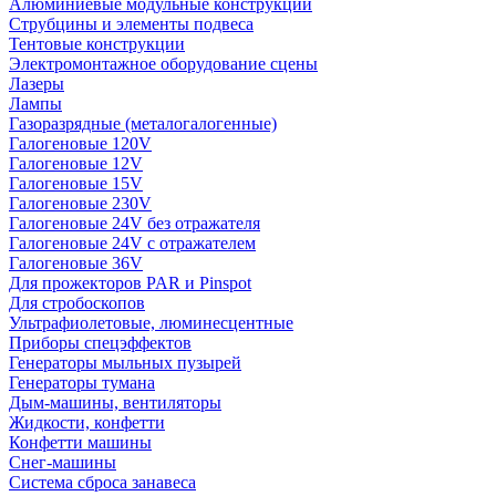
Алюминиевые модульные конструкции
Струбцины и элементы подвеса
Тентовые конструкции
Электромонтажное оборудование сцены
Лазеры
Лампы
Газоразрядные (металогалогенные)
Галогеновые 120V
Галогеновые 12V
Галогеновые 15V
Галогеновые 230V
Галогеновые 24V без отражателя
Галогеновые 24V с отражателем
Галогеновые 36V
Для прожекторов PAR и Pinspot
Для стробоскопов
Ультрафиолетовые, люминесцентные
Приборы спецэффектов
Генераторы мыльных пузырей
Генераторы тумана
Дым-машины, вентиляторы
Жидкости, конфетти
Конфетти машины
Снег-машины
Система сброса занавеса