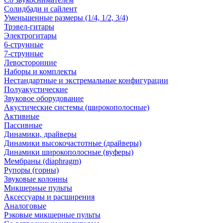
Солидбади и сайлент
Уменьшенные размеры (1/4, 1/2, 3/4)
Трэвел-гитары
Электрогитары
6-струнные
7-струнные
Левосторонние
Наборы и комплекты
Нестандартные и экстремальные конфигурации
Полуакустические
Звуковое оборудование
Акустические системы (широкополосные)
Активные
Пассивные
Динамики, драйверы
Динамики высокочастотные (драйверы)
Динамики широкополосные (вуферы)
Мембраны (diaphragm)
Рупоры (горны)
Звуковые колонны
Микшерные пульты
Аксессуары и расширения
Аналоговые
Рэковые микшерные пульты