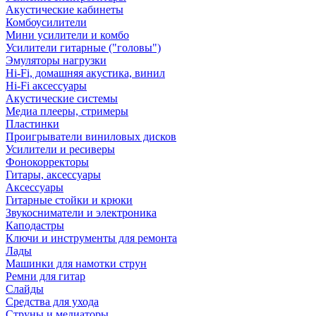
Акустические кабинеты
Комбоусилители
Мини усилители и комбо
Усилители гитарные ("головы")
Эмуляторы нагрузки
Hi-Fi, домашняя акустика, винил
Hi-Fi аксессуары
Акустические системы
Медиа плееры, стримеры
Пластинки
Проигрыватели виниловых дисков
Усилители и ресиверы
Фонокорректоры
Гитары, аксессуары
Аксессуары
Гитарные стойки и крюки
Звукосниматели и электроника
Каподастры
Ключи и инструменты для ремонта
Лады
Машинки для намотки струн
Ремни для гитар
Слайды
Средства для ухода
Струны и медиаторы