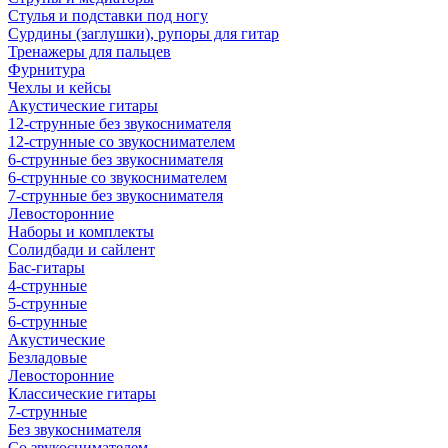
Стулья и подставки под ногу
Сурдины (заглушки), рупоры для гитар
Тренажеры для пальцев
Фурнитура
Чехлы и кейсы
Акустические гитары
12-струнные без звукоснимателя
12-струнные со звукоснимателем
6-струнные без звукоснимателя
6-струнные со звукоснимателем
7-струнные без звукоснимателя
Левосторонние
Наборы и комплекты
Солидбади и сайлент
Бас-гитары
4-струнные
5-струнные
6-струнные
Акустические
Безладовые
Левосторонние
Классические гитары
7-струнные
Без звукоснимателя
Со звукоснимателем