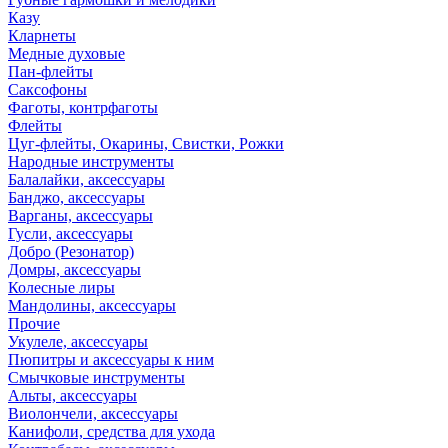
Казу
Кларнеты
Медные духовые
Пан-флейты
Саксофоны
Фаготы, контрфаготы
Флейты
Цуг-флейты, Окарины, Свистки, Рожки
Народные инструменты
Балалайки, аксессуары
Банджо, аксессуары
Варганы, аксессуары
Гусли, аксессуары
Добро (Резонатор)
Домры, аксессуары
Колесные лиры
Мандолины, аксессуары
Прочие
Укулеле, аксессуары
Пюпитры и аксессуары к ним
Смычковые инструменты
Альты, аксессуары
Виолончели, аксессуары
Канифоли, средства для ухода