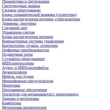
Прожекторы и светильники
Светодиодные экраны
Силовое оборудование
Блоки гальванической развязки (сплиттеры)
Блоки распределения питания, стабилизаторы
Диммеры, свитчеры
Следящий свет
Управление светом
Блоки распределения питания
Компьютерные системы управления
Контроллеры, пульты, селекторы
Цифровые преобразователи
Подарочные хиты
Студийное оборудование
MIDI-контроллеры
Аудио- и MIDI-интерфейсы
Звукоизоляция
Мебель для студии
Микрофонные предусилители
Мониторы
Программное обеспечение
Усилители для наушников/сист. мониторинга
Тюнеры и метрономы
Камертоны
Метрономы механические