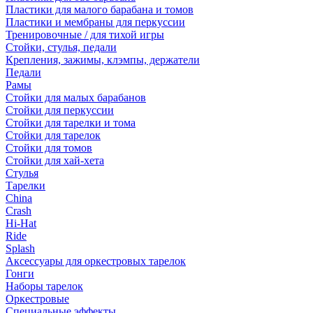
Пластики для малого барабана и томов
Пластики и мембраны для перкуссии
Тренировочные / для тихой игры
Стойки, стулья, педали
Крепления, зажимы, клэмпы, держатели
Педали
Рамы
Стойки для малых барабанов
Стойки для перкуссии
Стойки для тарелки и тома
Стойки для тарелок
Стойки для томов
Стойки для хай-хета
Стулья
Тарелки
China
Crash
Hi-Hat
Ride
Splash
Аксессуары для оркестровых тарелок
Гонги
Наборы тарелок
Оркестровые
Специальные эффекты