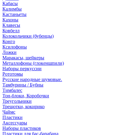
Кабасы
Калимбы
Кастаньеты
Кахоны
Клавесы
Ковбелл
Колокольчики (бубенцы)
Конго
Ксилофоны
Ложки
Маракасы, шейкеры
Металлофоны (глокеншпили)
Наборы перкуссии
Рототомы
Русские народные шумовые.
Тамбурины / Бубны
Тимбалес
Тон-блоки, Коробочки
Треугольники
Трещотки, кокирико
Чаймс
Пластики
Аксессуары
Наборы пластиков
Пластики для бас-барабана