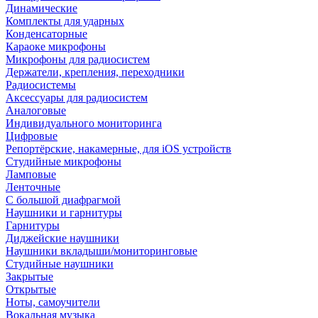
Динамические
Комплекты для ударных
Конденсаторные
Караоке микрофоны
Микрофоны для радиосистем
Держатели, крепления, переходники
Радиосистемы
Аксессуары для радиосистем
Аналоговые
Индивидуального мониторинга
Цифровые
Репортёрские, накамерные, для iOS устройств
Студийные микрофоны
Ламповые
Ленточные
С большой диафрагмой
Наушники и гарнитуры
Гарнитуры
Диджейские наушники
Наушники вкладыши/мониторинговые
Студийные наушники
Закрытые
Открытые
Ноты, самоучители
Вокальная музыка