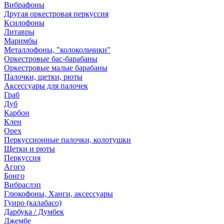
Вибрафоны
Другая оркестровая перкуссия
Ксилофоны
Литавры
Маримбы
Металлофоны, "колокольчики"
Оркестровые бас-барабаны
Оркестровые малые барабаны
Палочки, щетки, рюты
Аксессуары для палочек
Граб
Дуб
Карбон
Клен
Орех
Перкуссионные палочки, колотушки
Щетки и рюты
Перкуссия
Агого
Бонго
Вибраслэп
Глюкофоны, Ханги, аксессуары
Гуиро (калабасо)
Дарбука / Думбек
Джембе