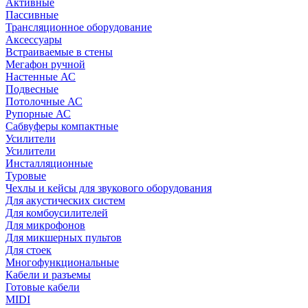
Активные
Пассивные
Трансляционное оборудование
Аксессуары
Встраиваемые в стены
Мегафон ручной
Настенные АС
Подвесные
Потолочные АС
Рупорные АС
Сабвуферы компактные
Усилители
Усилители
Инсталляционные
Туровые
Чехлы и кейсы для звукового оборудования
Для акустических систем
Для комбоусилителей
Для микрофонов
Для микшерных пультов
Для стоек
Многофункциональные
Кабели и разъемы
Готовые кабели
MIDI