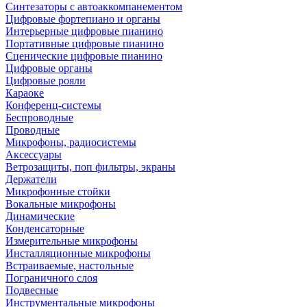
Синтезаторы с автоаккомпанементом
Цифровые фортепиано и органы
Интерьерные цифровые пианино
Портативные цифровые пианино
Сценические цифровые пианино
Цифровые органы
Цифровые рояли
Караоке
Конференц-системы
Беспроводные
Проводные
Микрофоны, радиосистемы
Аксессуары
Ветрозащиты, поп фильтры, экраны
Держатели
Микрофонные стойки
Вокальные микрофоны
Динамические
Конденсаторные
Измерительные микрофоны
Инсталляционные микрофоны
Встраиваемые, настольные
Пограничного слоя
Подвесные
Инструментальные микрофоны