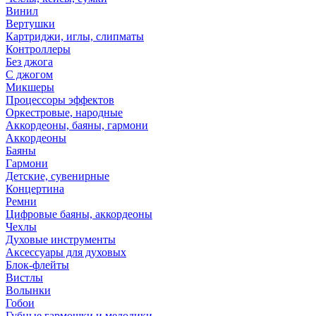
Винил
Вертушки
Картриджи, иглы, слипматы
Контроллеры
Без джога
С джогом
Микшеры
Процессоры эффектов
Оркестровые, народные
Аккордеоны, баяны, гармони
Аккордеоны
Баяны
Гармони
Детские, сувенирные
Концертина
Ремни
Цифровые баяны, аккордеоны
Чехлы
Духовые инструменты
Аксессуары для духовых
Блок-флейты
Вистлы
Волынки
Гобои
Губные гармошки и мелодики