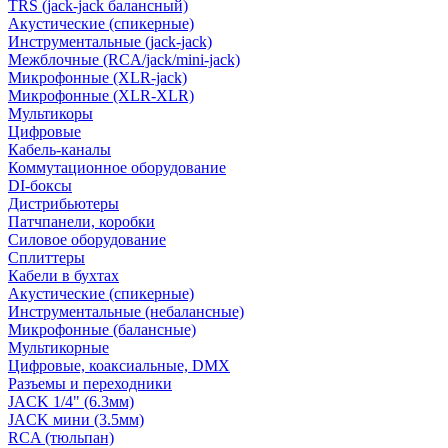
TRS (jack-jack балансный)
Акустические (спикерные)
Инструментальные (jack-jack)
Межблочные (RCA/jack/mini-jack)
Микрофонные (XLR-jack)
Микрофонные (XLR-XLR)
Мультикоры
Цифровые
Кабель-каналы
Коммутационное оборудование
DI-боксы
Дистрибьютеры
Патчпанели, коробки
Силовое оборудование
Сплиттеры
Кабели в бухтах
Акустические (спикерные)
Инструментальные (небалансные)
Микрофонные (балансные)
Мультикорные
Цифровые, коаксиальные, DMX
Разъемы и переходники
JACK 1/4" (6.3мм)
JACK мини (3.5мм)
RCA (тюльпан)