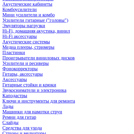
Акустические кабинеты
Комбоусилители
Мини усилители и комбо
Усилители гитарные ("головы")
Эмуляторы нагрузки
Hi-Fi, домашняя акустика, винил
Hi-Fi аксессуары
Акустические системы
Медиа плееры, стримеры
Пластинки
Проигрыватели виниловых дисков
Усилители и ресиверы
Фонокорректоры
Гитары, аксессуары
Аксессуары
Гитарные стойки и крюки
Звукосниматели и электроника
Каподастры
Ключи и инструменты для ремонта
Лады
Машинки для намотки струн
Ремни для гитар
Слайды
Средства для ухода
Струны и медиаторы