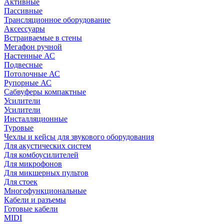
Активные
Пассивные
Трансляционное оборудование
Аксессуары
Встраиваемые в стены
Мегафон ручной
Настенные АС
Подвесные
Потолочные АС
Рупорные АС
Сабвуферы компактные
Усилители
Усилители
Инсталляционные
Туровые
Чехлы и кейсы для звукового оборудования
Для акустических систем
Для комбоусилителей
Для микрофонов
Для микшерных пультов
Для стоек
Многофункциональные
Кабели и разъемы
Готовые кабели
MIDI