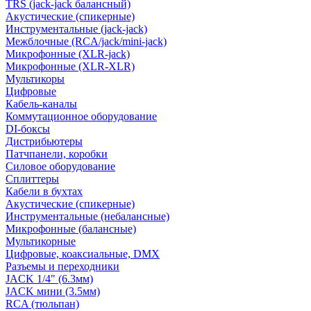
TRS (jack-jack балансный)
Акустические (спикерные)
Инструментальные (jack-jack)
Межблочные (RCA/jack/mini-jack)
Микрофонные (XLR-jack)
Микрофонные (XLR-XLR)
Мультикоры
Цифровые
Кабель-каналы
Коммутационное оборудование
DI-боксы
Дистрибьютеры
Патчпанели, коробки
Силовое оборудование
Сплиттеры
Кабели в бухтах
Акустические (спикерные)
Инструментальные (небалансные)
Микрофонные (балансные)
Мультикорные
Цифровые, коаксиальные, DMX
Разъемы и переходники
JACK 1/4" (6.3мм)
JACK мини (3.5мм)
RCA (тюльпан)