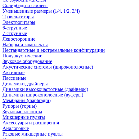
Солидбади и сайлент
Уменьшенные размеры (1/4, 1/2, 3/4)
Трэвел-гитары
Электрогитары
6-струнные
7-струнные
Левосторонние
Наборы и комплекты
Нестандартные и экстремальные конфигурации
Полуакустические
Звуковое оборудование
Акустические системы (широкополосные)
Активные
Пассивные
Динамики, драйверы
Динамики высокочастотные (драйверы)
Динамики широкополосные (вуферы)
Мембраны (diaphragm)
Рупоры (горны)
Звуковые колонны
Микшерные пульты
Аксессуары и расширения
Аналоговые
Рэковые микшерные пульты