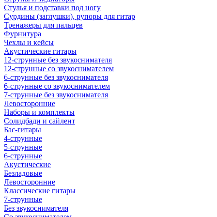
Стулья и подставки под ногу
Сурдины (заглушки), рупоры для гитар
Тренажеры для пальцев
Фурнитура
Чехлы и кейсы
Акустические гитары
12-струнные без звукоснимателя
12-струнные со звукоснимателем
6-струнные без звукоснимателя
6-струнные со звукоснимателем
7-струнные без звукоснимателя
Левосторонние
Наборы и комплекты
Солидбади и сайлент
Бас-гитары
4-струнные
5-струнные
6-струнные
Акустические
Безладовые
Левосторонние
Классические гитары
7-струнные
Без звукоснимателя
Со звукоснимателем