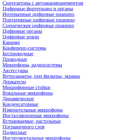
Синтезаторы с автоаккомпанементом
Цифровые фортепиано и органы
Интерьерные цифровые пианино
Портативные цифровые пианино
Сценические цифровые пианино
Цифровые органы
Цифровые рояли
Караоке
Конференц-системы
Беспроводные
Проводные
Микрофоны, радиосистемы
Аксессуары
Ветрозащиты, поп фильтры, экраны
Держатели
Микрофонные стойки
Вокальные микрофоны
Динамические
Конденсаторные
Измерительные микрофоны
Инсталляционные микрофоны
Встраиваемые, настольные
Пограничного слоя
Подвесные
Инструментальные микрофоны