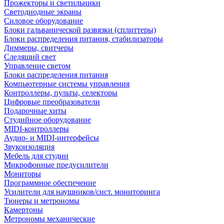
Прожекторы и светильники
Светодиодные экраны
Силовое оборудование
Блоки гальванической развязки (сплиттеры)
Блоки распределения питания, стабилизаторы
Диммеры, свитчеры
Следящий свет
Управление светом
Блоки распределения питания
Компьютерные системы управления
Контроллеры, пульты, селекторы
Цифровые преобразователи
Подарочные хиты
Студийное оборудование
MIDI-контроллеры
Аудио- и MIDI-интерфейсы
Звукоизоляция
Мебель для студии
Микрофонные предусилители
Мониторы
Программное обеспечение
Усилители для наушников/сист. мониторинга
Тюнеры и метрономы
Камертоны
Метрономы механические