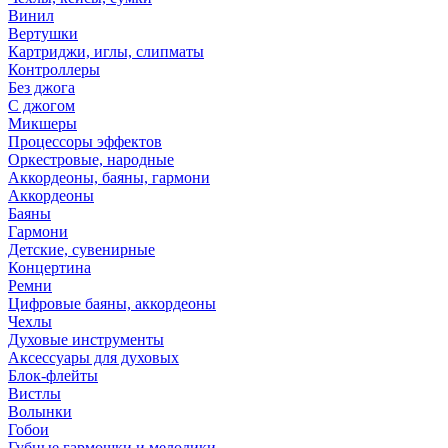
Винил
Вертушки
Картриджи, иглы, слипматы
Контроллеры
Без джога
С джогом
Микшеры
Процессоры эффектов
Оркестровые, народные
Аккордеоны, баяны, гармони
Аккордеоны
Баяны
Гармони
Детские, сувенирные
Концертина
Ремни
Цифровые баяны, аккордеоны
Чехлы
Духовые инструменты
Аксессуары для духовых
Блок-флейты
Вистлы
Волынки
Гобои
Губные гармошки и мелодики