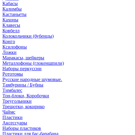
Кабасы
Калимбы
Кастаньеты
Кахоны
Клавесы
Ковбелл
Колокольчики (бубенцы)
Конго
Ксилофоны
Ложки
Маракасы, шейкеры
Металлофоны (глокеншпили)
Наборы перкуссии
Рототомы
Русские народные шумовые.
Тамбурины / Бубны
Тимбалес
Тон-блоки, Коробочки
Треугольники
Трещотки, кокирико
Чаймс
Пластики
Аксессуары
Наборы пластиков
Пластики для бас-барабана