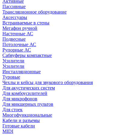
Активные
Пассивные
Трансляционное оборудование
Аксессуары
Встраиваемые в стены
Мегафон ручной
Настенные АС
Подвесные
Потолочные АС
Рупорные АС
Сабвуферы компактные
Усилители
Усилители
Инсталляционные
Туровые
Чехлы и кейсы для звукового оборудования
Для акустических систем
Для комбоусилителей
Для микрофонов
Для микшерных пультов
Для стоек
Многофункциональные
Кабели и разъемы
Готовые кабели
MIDI