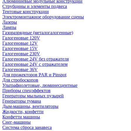
Алюминиевые модульные конструкции
Струбцины и элементы подвеса
Тентовые конструкции
Электромонтажное оборудование сцены
Лазеры
Лампы
Газоразрядные (металогалогенные)
Галогеновые 120V
Галогеновые 12V
Галогеновые 15V
Галогеновые 230V
Галогеновые 24V без отражателя
Галогеновые 24V с отражателем
Галогеновые 36V
Для прожекторов PAR и Pinspot
Для стробоскопов
Ультрафиолетовые, люминесцентные
Приборы спецэффектов
Генераторы мыльных пузырей
Генераторы тумана
Дым-машины, вентиляторы
Жидкости, конфетти
Конфетти машины
Снег-машины
Система сброса занавеса