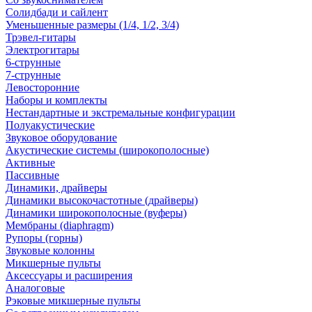
Солидбади и сайлент
Уменьшенные размеры (1/4, 1/2, 3/4)
Трэвел-гитары
Электрогитары
6-струнные
7-струнные
Левосторонние
Наборы и комплекты
Нестандартные и экстремальные конфигурации
Полуакустические
Звуковое оборудование
Акустические системы (широкополосные)
Активные
Пассивные
Динамики, драйверы
Динамики высокочастотные (драйверы)
Динамики широкополосные (вуферы)
Мембраны (diaphragm)
Рупоры (горны)
Звуковые колонны
Микшерные пульты
Аксессуары и расширения
Аналоговые
Рэковые микшерные пульты