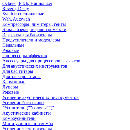
Octaver, Pitch, Harmonizer
Reverb, Delay
Synth и специальные
Wah, Autowah
Компрессоры, лимитеры, гейты
Эквалайзеры, педали громкости
Эффекты для бас-гитары
Предусилители и моделлеры
Педальные
Рэковые
Процессоры эффектов
Аксессуары для процессоров эффектов
Для акустических инструментов
Для бас-гитары
Для электрогитары
Карманные
Луперы
Рэковые
Усиление акустических инструментов
Усиление бас-гитары
"Усилители (""головы"")"
Акустические кабинеты
Комбоусилители
Мини усилители и комбо
Усиление электрогитары