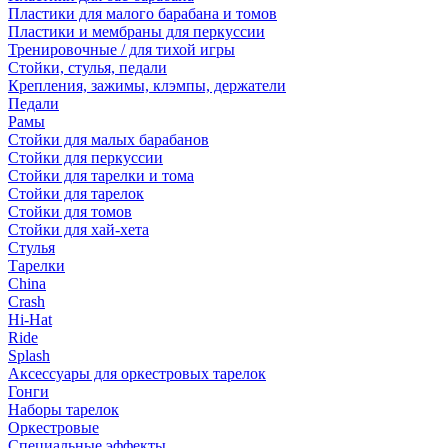
Пластики для малого барабана и томов
Пластики и мембраны для перкуссии
Тренировочные / для тихой игры
Стойки, стулья, педали
Крепления, зажимы, клэмпы, держатели
Педали
Рамы
Стойки для малых барабанов
Стойки для перкуссии
Стойки для тарелки и тома
Стойки для тарелок
Стойки для томов
Стойки для хай-хета
Стулья
Тарелки
China
Crash
Hi-Hat
Ride
Splash
Аксессуары для оркестровых тарелок
Гонги
Наборы тарелок
Оркестровые
Специальные эффекты