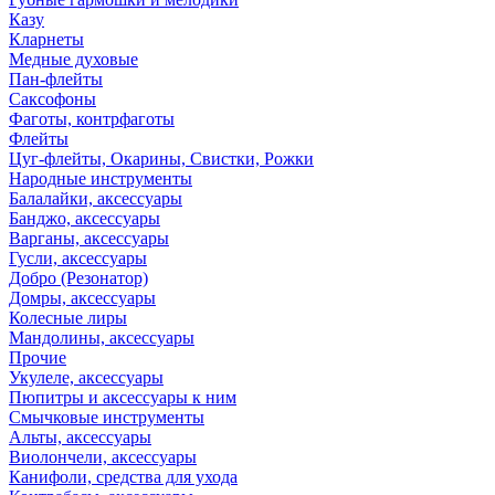
Казу
Кларнеты
Медные духовые
Пан-флейты
Саксофоны
Фаготы, контрфаготы
Флейты
Цуг-флейты, Окарины, Свистки, Рожки
Народные инструменты
Балалайки, аксессуары
Банджо, аксессуары
Варганы, аксессуары
Гусли, аксессуары
Добро (Резонатор)
Домры, аксессуары
Колесные лиры
Мандолины, аксессуары
Прочие
Укулеле, аксессуары
Пюпитры и аксессуары к ним
Смычковые инструменты
Альты, аксессуары
Виолончели, аксессуары
Канифоли, средства для ухода