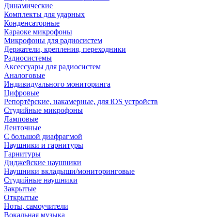
Динамические
Комплекты для ударных
Конденсаторные
Караоке микрофоны
Микрофоны для радиосистем
Держатели, крепления, переходники
Радиосистемы
Аксессуары для радиосистем
Аналоговые
Индивидуального мониторинга
Цифровые
Репортёрские, накамерные, для iOS устройств
Студийные микрофоны
Ламповые
Ленточные
С большой диафрагмой
Наушники и гарнитуры
Гарнитуры
Диджейские наушники
Наушники вкладыши/мониторинговые
Студийные наушники
Закрытые
Открытые
Ноты, самоучители
Вокальная музыка