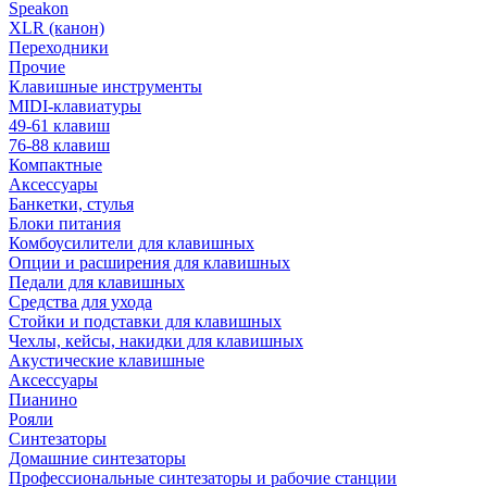
Speakon
XLR (канон)
Переходники
Прочие
Клавишные инструменты
MIDI-клавиатуры
49-61 клавиш
76-88 клавиш
Компактные
Аксессуары
Банкетки, стулья
Блоки питания
Комбоусилители для клавишных
Опции и расширения для клавишных
Педали для клавишных
Средства для ухода
Стойки и подставки для клавишных
Чехлы, кейсы, накидки для клавишных
Акустические клавишные
Аксессуары
Пианино
Рояли
Синтезаторы
Домашние синтезаторы
Профессиональные синтезаторы и рабочие станции