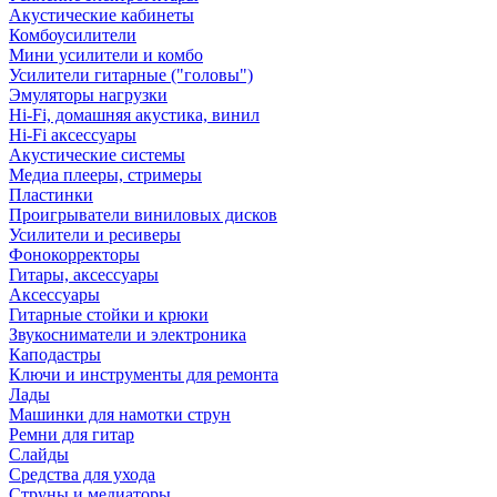
Акустические кабинеты
Комбоусилители
Мини усилители и комбо
Усилители гитарные ("головы")
Эмуляторы нагрузки
Hi-Fi, домашняя акустика, винил
Hi-Fi аксессуары
Акустические системы
Медиа плееры, стримеры
Пластинки
Проигрыватели виниловых дисков
Усилители и ресиверы
Фонокорректоры
Гитары, аксессуары
Аксессуары
Гитарные стойки и крюки
Звукосниматели и электроника
Каподастры
Ключи и инструменты для ремонта
Лады
Машинки для намотки струн
Ремни для гитар
Слайды
Средства для ухода
Струны и медиаторы