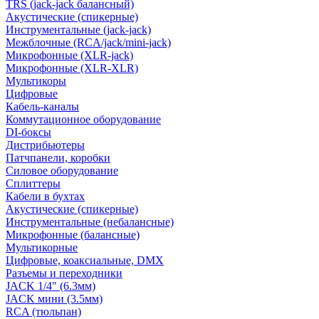
TRS (jack-jack балансный)
Акустические (спикерные)
Инструментальные (jack-jack)
Межблочные (RCA/jack/mini-jack)
Микрофонные (XLR-jack)
Микрофонные (XLR-XLR)
Мультикоры
Цифровые
Кабель-каналы
Коммутационное оборудование
DI-боксы
Дистрибьютеры
Патчпанели, коробки
Силовое оборудование
Сплиттеры
Кабели в бухтах
Акустические (спикерные)
Инструментальные (небалансные)
Микрофонные (балансные)
Мультикорные
Цифровые, коаксиальные, DMX
Разъемы и переходники
JACK 1/4" (6.3мм)
JACK мини (3.5мм)
RCA (тюльпан)