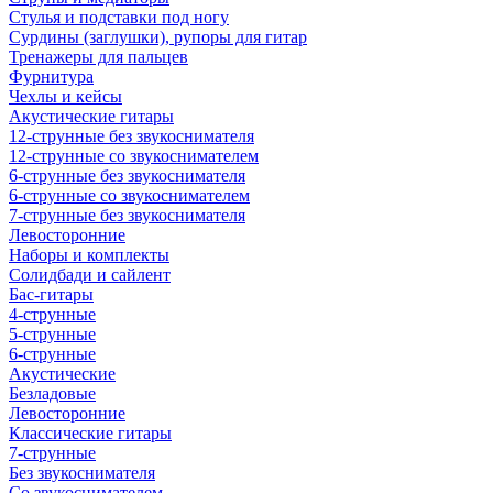
Стулья и подставки под ногу
Сурдины (заглушки), рупоры для гитар
Тренажеры для пальцев
Фурнитура
Чехлы и кейсы
Акустические гитары
12-струнные без звукоснимателя
12-струнные со звукоснимателем
6-струнные без звукоснимателя
6-струнные со звукоснимателем
7-струнные без звукоснимателя
Левосторонние
Наборы и комплекты
Солидбади и сайлент
Бас-гитары
4-струнные
5-струнные
6-струнные
Акустические
Безладовые
Левосторонние
Классические гитары
7-струнные
Без звукоснимателя
Со звукоснимателем