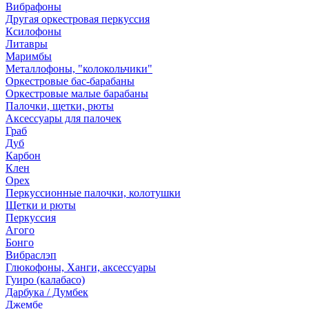
Вибрафоны
Другая оркестровая перкуссия
Ксилофоны
Литавры
Маримбы
Металлофоны, "колокольчики"
Оркестровые бас-барабаны
Оркестровые малые барабаны
Палочки, щетки, рюты
Аксессуары для палочек
Граб
Дуб
Карбон
Клен
Орех
Перкуссионные палочки, колотушки
Щетки и рюты
Перкуссия
Агого
Бонго
Вибраслэп
Глюкофоны, Ханги, аксессуары
Гуиро (калабасо)
Дарбука / Думбек
Джембе