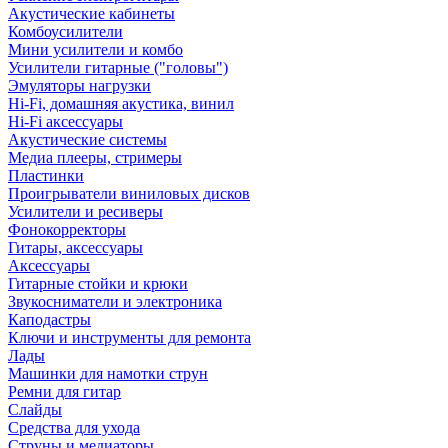
Акустические кабинеты
Комбоусилители
Мини усилители и комбо
Усилители гитарные ("головы")
Эмуляторы нагрузки
Hi-Fi, домашняя акустика, винил
Hi-Fi аксессуары
Акустические системы
Медиа плееры, стримеры
Пластинки
Проигрыватели виниловых дисков
Усилители и ресиверы
Фонокорректоры
Гитары, аксессуары
Аксессуары
Гитарные стойки и крюки
Звукосниматели и электроника
Каподастры
Ключи и инструменты для ремонта
Лады
Машинки для намотки струн
Ремни для гитар
Слайды
Средства для ухода
Струны и медиаторы