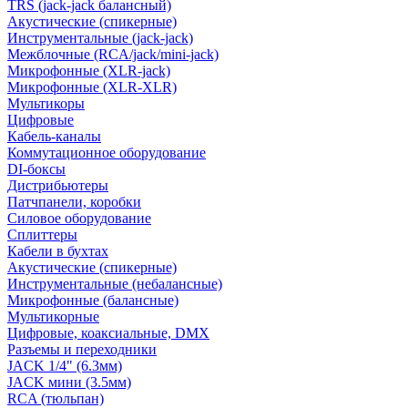
TRS (jack-jack балансный)
Акустические (спикерные)
Инструментальные (jack-jack)
Межблочные (RCA/jack/mini-jack)
Микрофонные (XLR-jack)
Микрофонные (XLR-XLR)
Мультикоры
Цифровые
Кабель-каналы
Коммутационное оборудование
DI-боксы
Дистрибьютеры
Патчпанели, коробки
Силовое оборудование
Сплиттеры
Кабели в бухтах
Акустические (спикерные)
Инструментальные (небалансные)
Микрофонные (балансные)
Мультикорные
Цифровые, коаксиальные, DMX
Разъемы и переходники
JACK 1/4" (6.3мм)
JACK мини (3.5мм)
RCA (тюльпан)