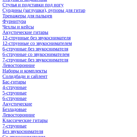
Стулья и подставки под ногу
Сурдины (заглушки), рупоры для гитар
Тренажеры для пальцев
Фурнитура
Чехлы и кейсы
Акустические гитары
12-струнные без звукоснимателя
12-струнные со звукоснимателем
6-струнные без звукоснимателя
6-струнные со звукоснимателем
7-струнные без звукоснимателя
Левосторонние
Наборы и комплекты
Солидбади и сайлент
Бас-гитары
4-струнные
5-струнные
6-струнные
Акустические
Безладовые
Левосторонние
Классические гитары
7-струнные
Без звукоснимателя
Со звукоснимателем