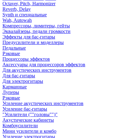
Octaver, Pitch, Harmonizer
Reverb, Delay
Synth и специальные
Wah, Autowah
Компрессоры, лимитеры, гейты
Эквалайзеры, педали громкости
Эффекты для бас-гитары
Предусилители и моделлеры
Педальные
Рэковые
Процессоры эффектов
Аксессуары для процессоров эффектов
Для акустических инструментов
Для бас-гитары
Для электрогитары
Карманные
Луперы
Рэковые
Усиление акустических инструментов
Усиление бас-гитары
"Усилители (""головы"")"
Акустические кабинеты
Комбоусилители
Мини усилители и комбо
Усиление электрогитары