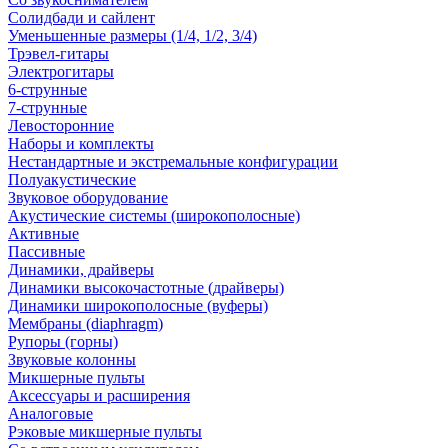
Солидбади и сайлент
Уменьшенные размеры (1/4, 1/2, 3/4)
Трэвел-гитары
Электрогитары
6-струнные
7-струнные
Левосторонние
Наборы и комплекты
Нестандартные и экстремальные конфигурации
Полуакустические
Звуковое оборудование
Акустические системы (широкополосные)
Активные
Пассивные
Динамики, драйверы
Динамики высокочастотные (драйверы)
Динамики широкополосные (вуферы)
Мембраны (diaphragm)
Рупоры (горны)
Звуковые колонны
Микшерные пульты
Аксессуары и расширения
Аналоговые
Рэковые микшерные пульты