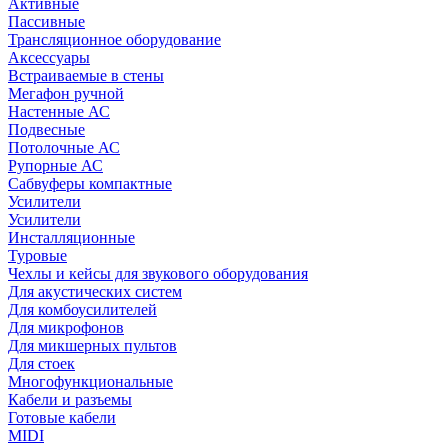
Активные
Пассивные
Трансляционное оборудование
Аксессуары
Встраиваемые в стены
Мегафон ручной
Настенные АС
Подвесные
Потолочные АС
Рупорные АС
Сабвуферы компактные
Усилители
Усилители
Инсталляционные
Туровые
Чехлы и кейсы для звукового оборудования
Для акустических систем
Для комбоусилителей
Для микрофонов
Для микшерных пультов
Для стоек
Многофункциональные
Кабели и разъемы
Готовые кабели
MIDI