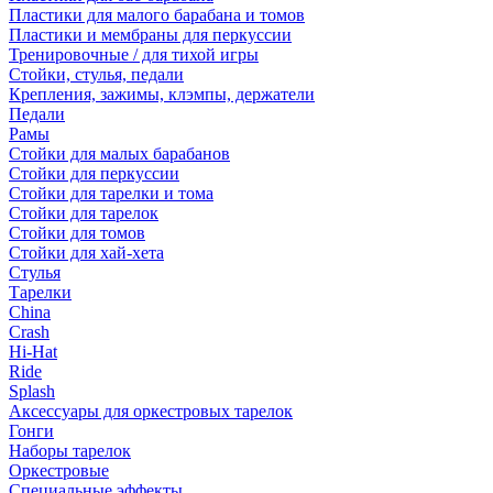
Пластики для малого барабана и томов
Пластики и мембраны для перкуссии
Тренировочные / для тихой игры
Стойки, стулья, педали
Крепления, зажимы, клэмпы, держатели
Педали
Рамы
Стойки для малых барабанов
Стойки для перкуссии
Стойки для тарелки и тома
Стойки для тарелок
Стойки для томов
Стойки для хай-хета
Стулья
Тарелки
China
Crash
Hi-Hat
Ride
Splash
Аксессуары для оркестровых тарелок
Гонги
Наборы тарелок
Оркестровые
Специальные эффекты