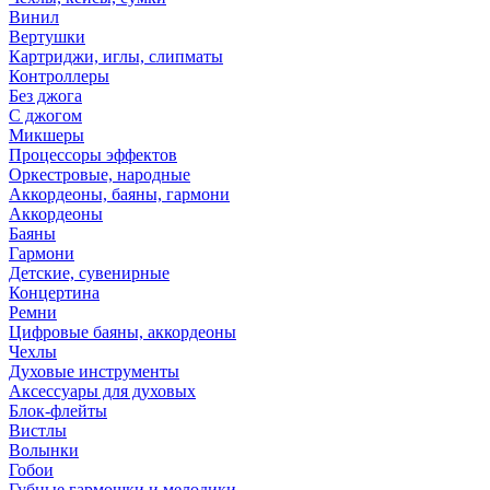
Винил
Вертушки
Картриджи, иглы, слипматы
Контроллеры
Без джога
С джогом
Микшеры
Процессоры эффектов
Оркестровые, народные
Аккордеоны, баяны, гармони
Аккордеоны
Баяны
Гармони
Детские, сувенирные
Концертина
Ремни
Цифровые баяны, аккордеоны
Чехлы
Духовые инструменты
Аксессуары для духовых
Блок-флейты
Вистлы
Волынки
Гобои
Губные гармошки и мелодики