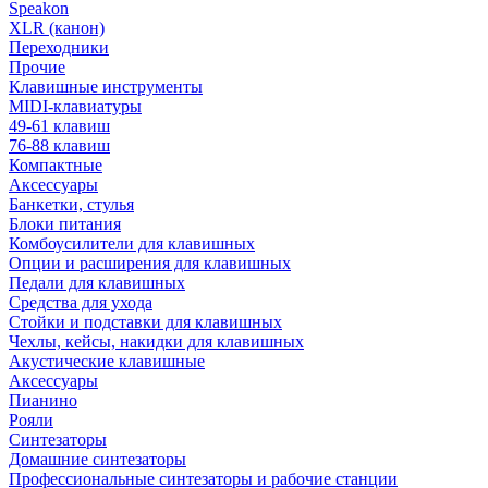
Speakon
XLR (канон)
Переходники
Прочие
Клавишные инструменты
MIDI-клавиатуры
49-61 клавиш
76-88 клавиш
Компактные
Аксессуары
Банкетки, стулья
Блоки питания
Комбоусилители для клавишных
Опции и расширения для клавишных
Педали для клавишных
Средства для ухода
Стойки и подставки для клавишных
Чехлы, кейсы, накидки для клавишных
Акустические клавишные
Аксессуары
Пианино
Рояли
Синтезаторы
Домашние синтезаторы
Профессиональные синтезаторы и рабочие станции