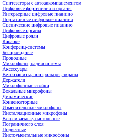
Синтезаторы с автоаккомпанементом
Цифровые фортепиано и органы
Интерьерные цифровые пианино
Портативные цифровые пианино
Сценические цифровые пианино
Цифровые органы
Цифровые рояли
Караоке
Конференц-системы
Беспроводные
Проводные
Микрофоны, радиосистемы
Аксессуары
Ветрозащиты, поп фильтры, экраны
Держатели
Микрофонные стойки
Вокальные микрофоны
Динамические
Конденсаторные
Измерительные микрофоны
Инсталляционные микрофоны
Встраиваемые, настольные
Пограничного слоя
Подвесные
Инструментальные микрофоны