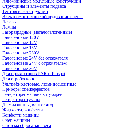
Алюминиевые модульные конструкции
Струбцины и элементы подвеса
Тентовые конструкции
Электромонтажное оборудование сцены
Лазеры
Лампы
Газоразрядные (металогалогенные)
Галогеновые 120V
Галогеновые 12V
Галогеновые 15V
Галогеновые 230V
Галогеновые 24V без отражателя
Галогеновые 24V с отражателем
Галогеновые 36V
Для прожекторов PAR и Pinspot
Для стробоскопов
Ультрафиолетовые, люминесцентные
Приборы спецэффектов
Генераторы мыльных пузырей
Генераторы тумана
Дым-машины, вентиляторы
Жидкости, конфетти
Конфетти машины
Снег-машины
Система сброса занавеса