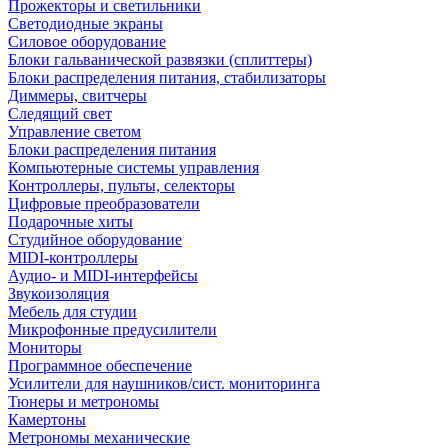
Прожекторы и светильники
Светодиодные экраны
Силовое оборудование
Блоки гальванической развязки (сплиттеры)
Блоки распределения питания, стабилизаторы
Диммеры, свитчеры
Следящий свет
Управление светом
Блоки распределения питания
Компьютерные системы управления
Контроллеры, пульты, селекторы
Цифровые преобразователи
Подарочные хиты
Студийное оборудование
MIDI-контроллеры
Аудио- и MIDI-интерфейсы
Звукоизоляция
Мебель для студии
Микрофонные предусилители
Мониторы
Программное обеспечение
Усилители для наушников/сист. мониторинга
Тюнеры и метрономы
Камертоны
Метрономы механические