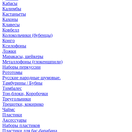
Кабасы
Калимбы
Кастаньеты
Кахоны
Клавесы
Ковбелл
Колокольчики (бубенцы)
Конго
Ксилофоны
Ложки
Маракасы, шейкеры
Металлофоны (глокеншпили)
Наборы перкуссии
Рототомы
Русские народные шумовые.
Тамбурины / Бубны
Тимбалес
Тон-блоки, Коробочки
Треугольники
Трещотки, кокирико
Чаймс
Пластики
Аксессуары
Наборы пластиков
Пластики для бас-барабана