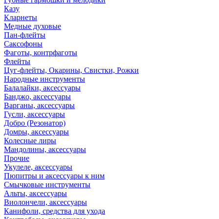
Казу
Кларнеты
Медные духовые
Пан-флейты
Саксофоны
Фаготы, контрфаготы
Флейты
Цуг-флейты, Окарины, Свистки, Рожки
Народные инструменты
Балалайки, аксессуары
Банджо, аксессуары
Варганы, аксессуары
Гусли, аксессуары
Добро (Резонатор)
Домры, аксессуары
Колесные лиры
Мандолины, аксессуары
Прочие
Укулеле, аксессуары
Пюпитры и аксессуары к ним
Смычковые инструменты
Альты, аксессуары
Виолончели, аксессуары
Канифоли, средства для ухода