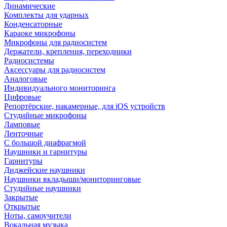
Динамические
Комплекты для ударных
Конденсаторные
Караоке микрофоны
Микрофоны для радиосистем
Держатели, крепления, переходники
Радиосистемы
Аксессуары для радиосистем
Аналоговые
Индивидуального мониторинга
Цифровые
Репортёрские, накамерные, для iOS устройств
Студийные микрофоны
Ламповые
Ленточные
С большой диафрагмой
Наушники и гарнитуры
Гарнитуры
Диджейские наушники
Наушники вкладыши/мониторинговые
Студийные наушники
Закрытые
Открытые
Ноты, самоучители
Вокальная музыка