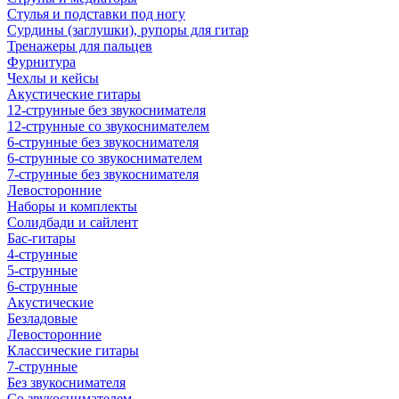
Стулья и подставки под ногу
Сурдины (заглушки), рупоры для гитар
Тренажеры для пальцев
Фурнитура
Чехлы и кейсы
Акустические гитары
12-струнные без звукоснимателя
12-струнные со звукоснимателем
6-струнные без звукоснимателя
6-струнные со звукоснимателем
7-струнные без звукоснимателя
Левосторонние
Наборы и комплекты
Солидбади и сайлент
Бас-гитары
4-струнные
5-струнные
6-струнные
Акустические
Безладовые
Левосторонние
Классические гитары
7-струнные
Без звукоснимателя
Со звукоснимателем