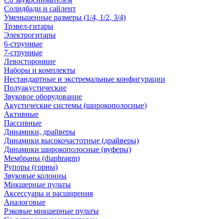
Солидбади и сайлент
Уменьшенные размеры (1/4, 1/2, 3/4)
Трэвел-гитары
Электрогитары
6-струнные
7-струнные
Левосторонние
Наборы и комплекты
Нестандартные и экстремальные конфигурации
Полуакустические
Звуковое оборудование
Акустические системы (широкополосные)
Активные
Пассивные
Динамики, драйверы
Динамики высокочастотные (драйверы)
Динамики широкополосные (вуферы)
Мембраны (diaphragm)
Рупоры (горны)
Звуковые колонны
Микшерные пульты
Аксессуары и расширения
Аналоговые
Рэковые микшерные пульты