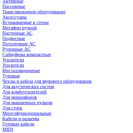
Активные
Пассивные
Трансляционное оборудование
Аксессуары
Встраиваемые в стены
Мегафон ручной
Настенные АС
Подвесные
Потолочные АС
Рупорные АС
Сабвуферы компактные
Усилители
Усилители
Инсталляционные
Туровые
Чехлы и кейсы для звукового оборудования
Для акустических систем
Для комбоусилителей
Для микрофонов
Для микшерных пультов
Для стоек
Многофункциональные
Кабели и разъемы
Готовые кабели
MIDI