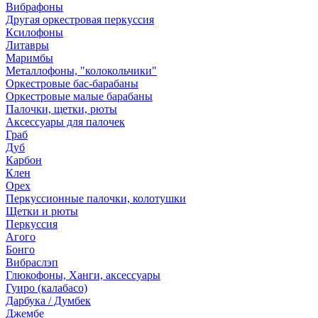
Вибрафоны
Другая оркестровая перкуссия
Ксилофоны
Литавры
Маримбы
Металлофоны, "колокольчики"
Оркестровые бас-барабаны
Оркестровые малые барабаны
Палочки, щетки, рюты
Аксессуары для палочек
Граб
Дуб
Карбон
Клен
Орех
Перкуссионные палочки, колотушки
Щетки и рюты
Перкуссия
Агого
Бонго
Вибраслэп
Глюкофоны, Ханги, аксессуары
Гуиро (калабасо)
Дарбука / Думбек
Джембе