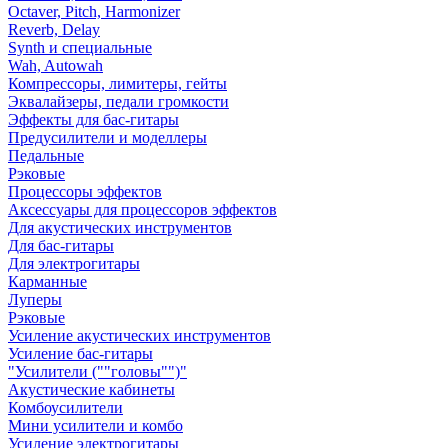
Octaver, Pitch, Harmonizer
Reverb, Delay
Synth и специальные
Wah, Autowah
Компрессоры, лимитеры, гейты
Эквалайзеры, педали громкости
Эффекты для бас-гитары
Предусилители и моделлеры
Педальные
Рэковые
Процессоры эффектов
Аксессуары для процессоров эффектов
Для акустических инструментов
Для бас-гитары
Для электрогитары
Карманные
Луперы
Рэковые
Усиление акустических инструментов
Усиление бас-гитары
"Усилители (""головы"")"
Акустические кабинеты
Комбоусилители
Мини усилители и комбо
Усиление электрогитары