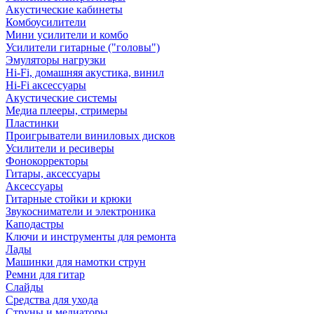
Акустические кабинеты
Комбоусилители
Мини усилители и комбо
Усилители гитарные ("головы")
Эмуляторы нагрузки
Hi-Fi, домашняя акустика, винил
Hi-Fi аксессуары
Акустические системы
Медиа плееры, стримеры
Пластинки
Проигрыватели виниловых дисков
Усилители и ресиверы
Фонокорректоры
Гитары, аксессуары
Аксессуары
Гитарные стойки и крюки
Звукосниматели и электроника
Каподастры
Ключи и инструменты для ремонта
Лады
Машинки для намотки струн
Ремни для гитар
Слайды
Средства для ухода
Струны и медиаторы