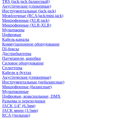
TRS (jack-jack балансный)
Акустические (спикерные)
Инструментальные (jack-jack)
Межблочные (RCA/jack/mini-jack)
Микрофонные (XLR-jack)
Микрофонные (XLR-XLR)
Мультикоры
Цифровые
Кабель-каналы
Коммутационное оборудование
DI-боксы
Дистрибьютеры
Патчпанели, коробки
Силовое оборудование
Сплиттеры
Кабели в бухтах
Акустические (спикерные)
Инструментальные (небалансные)
Микрофонные (балансные)
Мультикорные
Цифровые, коаксиальные, DMX
Разъемы и переходники
JACK 1/4" (6.3мм)
JACK мини (3.5мм)
RCA (тюльпан)