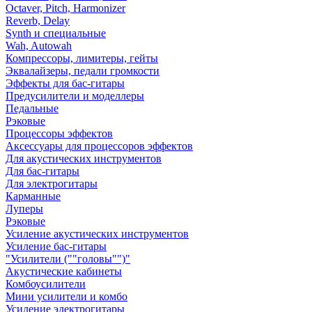
Octaver, Pitch, Harmonizer
Reverb, Delay
Synth и специальные
Wah, Autowah
Компрессоры, лимитеры, гейты
Эквалайзеры, педали громкости
Эффекты для бас-гитары
Предусилители и моделлеры
Педальные
Рэковые
Процессоры эффектов
Аксессуары для процессоров эффектов
Для акустических инструментов
Для бас-гитары
Для электрогитары
Карманные
Луперы
Рэковые
Усиление акустических инструментов
Усиление бас-гитары
"Усилители (""головы"")"
Акустические кабинеты
Комбоусилители
Мини усилители и комбо
Усиление электрогитары