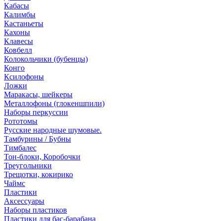
Кабасы
Калимбы
Кастаньеты
Кахоны
Клавесы
Ковбелл
Колокольчики (бубенцы)
Конго
Ксилофоны
Ложки
Маракасы, шейкеры
Металлофоны (глокеншпили)
Наборы перкуссии
Рототомы
Русские народные шумовые.
Тамбурины / Бубны
Тимбалес
Тон-блоки, Коробочки
Треугольники
Трещотки, кокирико
Чаймс
Пластики
Аксессуары
Наборы пластиков
Пластики для бас-барабана