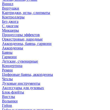
Винил
Вертушки
Картриджи, иглы, слипматы
Контроллеры
Без джога
С джогом
Микшеры
Процессоры эффектов
Оркестровые, народные
Аккордеоны, баяны, гармони
Аккордеоны
Баяны
Гармони
Детские, сувенирные
Концертина
Ремни
Цифровые баяны, аккордеоны
Чехлы
Духовые инструменты
Аксессуары для духовых
Блок-флейты
Вистлы
Волынки
Гобои
Губные гармошки и мелодики