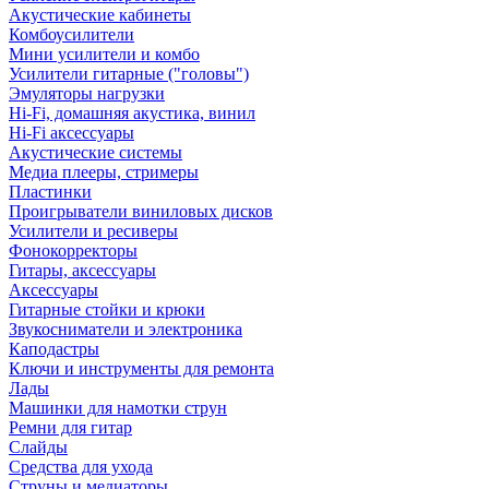
Акустические кабинеты
Комбоусилители
Мини усилители и комбо
Усилители гитарные ("головы")
Эмуляторы нагрузки
Hi-Fi, домашняя акустика, винил
Hi-Fi аксессуары
Акустические системы
Медиа плееры, стримеры
Пластинки
Проигрыватели виниловых дисков
Усилители и ресиверы
Фонокорректоры
Гитары, аксессуары
Аксессуары
Гитарные стойки и крюки
Звукосниматели и электроника
Каподастры
Ключи и инструменты для ремонта
Лады
Машинки для намотки струн
Ремни для гитар
Слайды
Средства для ухода
Струны и медиаторы