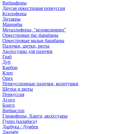
Вибрафоны
Другая оркестровая перкуссия
Ксилофоны
Литавры
Маримбы
Металлофоны, "колокольчики"
Оркестровые бас-барабаны
Оркестровые малые барабаны
Палочки, щетки, рюты
Аксессуары для палочек
Граб
Дуб
Карбон
Клен
Орех
Перкуссионные палочки, колотушки
Щетки и рюты
Перкуссия
Агого
Бонго
Вибраслэп
Глюкофоны, Ханги, аксессуары
Гуиро (калабасо)
Дарбука / Думбек
Джембе