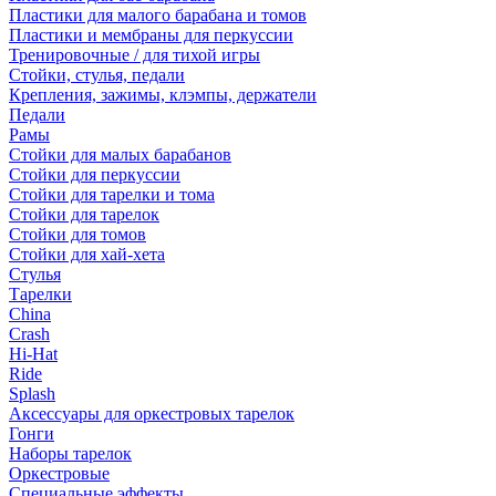
Пластики для малого барабана и томов
Пластики и мембраны для перкуссии
Тренировочные / для тихой игры
Стойки, стулья, педали
Крепления, зажимы, клэмпы, держатели
Педали
Рамы
Стойки для малых барабанов
Стойки для перкуссии
Стойки для тарелки и тома
Стойки для тарелок
Стойки для томов
Стойки для хай-хета
Стулья
Тарелки
China
Crash
Hi-Hat
Ride
Splash
Аксессуары для оркестровых тарелок
Гонги
Наборы тарелок
Оркестровые
Специальные эффекты