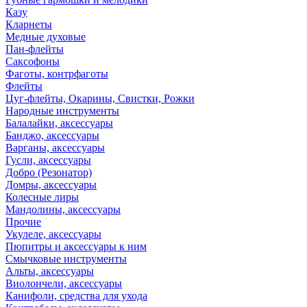
Казу
Кларнеты
Медные духовые
Пан-флейты
Саксофоны
Фаготы, контрфаготы
Флейты
Цуг-флейты, Окарины, Свистки, Рожки
Народные инструменты
Балалайки, аксессуары
Банджо, аксессуары
Варганы, аксессуары
Гусли, аксессуары
Добро (Резонатор)
Домры, аксессуары
Колесные лиры
Мандолины, аксессуары
Прочие
Укулеле, аксессуары
Пюпитры и аксессуары к ним
Смычковые инструменты
Альты, аксессуары
Виолончели, аксессуары
Канифоли, средства для ухода