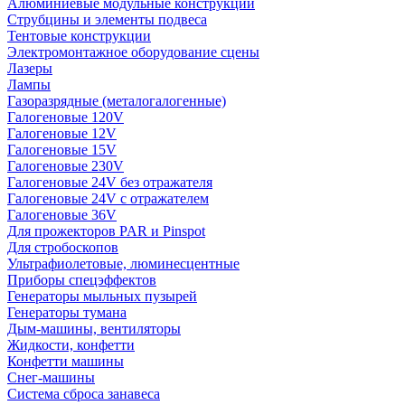
Алюминиевые модульные конструкции
Струбцины и элементы подвеса
Тентовые конструкции
Электромонтажное оборудование сцены
Лазеры
Лампы
Газоразрядные (металогалогенные)
Галогеновые 120V
Галогеновые 12V
Галогеновые 15V
Галогеновые 230V
Галогеновые 24V без отражателя
Галогеновые 24V с отражателем
Галогеновые 36V
Для прожекторов PAR и Pinspot
Для стробоскопов
Ультрафиолетовые, люминесцентные
Приборы спецэффектов
Генераторы мыльных пузырей
Генераторы тумана
Дым-машины, вентиляторы
Жидкости, конфетти
Конфетти машины
Снег-машины
Система сброса занавеса