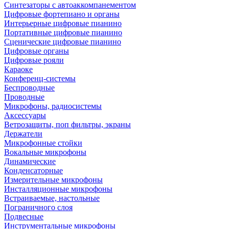
Синтезаторы с автоаккомпанементом
Цифровые фортепиано и органы
Интерьерные цифровые пианино
Портативные цифровые пианино
Сценические цифровые пианино
Цифровые органы
Цифровые рояли
Караоке
Конференц-системы
Беспроводные
Проводные
Микрофоны, радиосистемы
Аксессуары
Ветрозащиты, поп фильтры, экраны
Держатели
Микрофонные стойки
Вокальные микрофоны
Динамические
Конденсаторные
Измерительные микрофоны
Инсталляционные микрофоны
Встраиваемые, настольные
Пограничного слоя
Подвесные
Инструментальные микрофоны