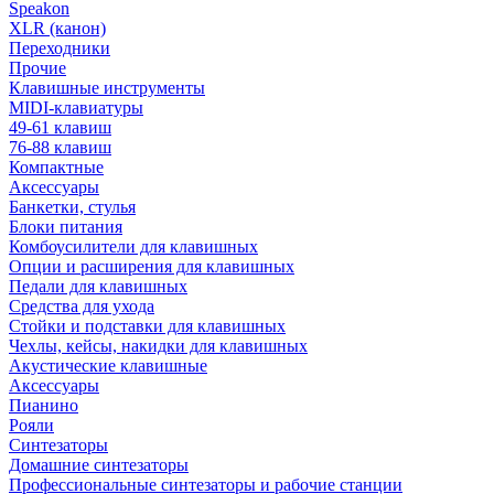
Speakon
XLR (канон)
Переходники
Прочие
Клавишные инструменты
MIDI-клавиатуры
49-61 клавиш
76-88 клавиш
Компактные
Аксессуары
Банкетки, стулья
Блоки питания
Комбоусилители для клавишных
Опции и расширения для клавишных
Педали для клавишных
Средства для ухода
Стойки и подставки для клавишных
Чехлы, кейсы, накидки для клавишных
Акустические клавишные
Аксессуары
Пианино
Рояли
Синтезаторы
Домашние синтезаторы
Профессиональные синтезаторы и рабочие станции