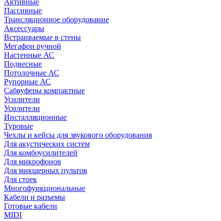
Активные
Пассивные
Трансляционное оборудование
Аксессуары
Встраиваемые в стены
Мегафон ручной
Настенные АС
Подвесные
Потолочные АС
Рупорные АС
Сабвуферы компактные
Усилители
Усилители
Инсталляционные
Туровые
Чехлы и кейсы для звукового оборудования
Для акустических систем
Для комбоусилителей
Для микрофонов
Для микшерных пультов
Для стоек
Многофункциональные
Кабели и разъемы
Готовые кабели
MIDI