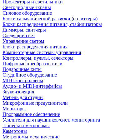
Прожекторы и светильники
Светодиодные экраны
Силовое оборудование
Блоки гальванической развязки (сплиттеры)
Блоки распределения питания, стабилизаторы
Диммеры, свитчеры
Следящий свет
Управление светом
Блоки распределения питания
Компьютерные системы управления
Контроллеры, пульты, селекторы
Цифровые преобразователи
Подарочные хиты
Студийное оборудование
MIDI-контроллеры
Аудио- и MIDI-интерфейсы
Звукоизоляция
Мебель для студии
Микрофонные предусилители
Мониторы
Программное обеспечение
Усилители для наушников/сист. мониторинга
Тюнеры и метрономы
Камертоны
Метрономы механические