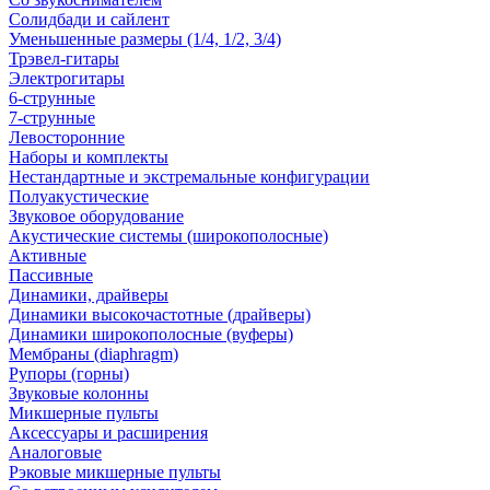
Солидбади и сайлент
Уменьшенные размеры (1/4, 1/2, 3/4)
Трэвел-гитары
Электрогитары
6-струнные
7-струнные
Левосторонние
Наборы и комплекты
Нестандартные и экстремальные конфигурации
Полуакустические
Звуковое оборудование
Акустические системы (широкополосные)
Активные
Пассивные
Динамики, драйверы
Динамики высокочастотные (драйверы)
Динамики широкополосные (вуферы)
Мембраны (diaphragm)
Рупоры (горны)
Звуковые колонны
Микшерные пульты
Аксессуары и расширения
Аналоговые
Рэковые микшерные пульты