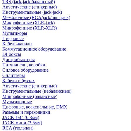
TRS (jack-jack балансный)
Акустические (спикерные)
Инструментальные (jack-jack)
Межблочные (RCA/jack/mini-jack)
Микрофонные (XLR-jack)
Микрофонные (XLR-XLR)
Мультикоры
Цифровые
Кабель-каналы
Коммутационное оборудование
DI-боксы
Дистрибьютеры
Патчпанели, коробки
Силовое оборудование
Сплиттеры
Кабели в бухтах
Акустические (спикерные)
Инструментальные (небалансные)
Микрофонные (балансные)
Мультикорные
Цифровые, коаксиальные, DMX
Разъемы и переходники
JACK 1/4" (6.3мм)
JACK мини (3.5мм)
RCA (тюльпан)