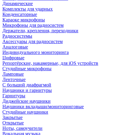
Динамические
Комплекты для ударных
Конденсаторные
Караоке микрофоны
Микрофоны для радиосистем
Держатели, крепления, переходники
Радиосистемы
Аксессуары для радиосистем
Аналоговые
Индивидуального мониторинга
Цифровые
Репортёрские, накамерные, для iOS устройств
Студийные микрофоны
Ламповые
Ленточные
С большой диафрагмой
Наушники и гарнитуры
Гарнитуры
Диджейские наушники
Наушники вкладыши/мониторинговые
Студийные наушники
Закрытые
Открытые
Ноты, самоучители
Вокальная музыка