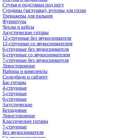
Стулья и подставки под ногу
Сурдины (заглушки), рупоры для гитар
Тренажеры для пальцев
Фурнитура
Чехлы и кейсы
Акустические гитары
12-струнные без звукоснимателя
12-струнные со звукоснимателем
6-струнные без звукоснимателя
6-струнные со звукоснимателем
7-струнные без звукоснимателя
Левосторонние
Наборы и комплекты
Солидбади и сайлент
Бас-гитары
4-струнные
5-струнные
6-струнные
Акустические
Безладовые
Левосторонние
Классические гитары
7-струнные
Без звукоснимателя
Со звукоснимателем