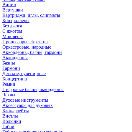
Винил
Вертушки
Картриджи, иглы, слипматы
Контроллеры
Без джога
С джогом
Микшеры
Процессоры эффектов
Оркестровые, народные
Аккордеоны, баяны, гармони
Аккордеоны
Баяны
Гармони
Детские, сувенирные
Концертина
Ремни
Цифровые баяны, аккордеоны
Чехлы
Духовые инструменты
Аксессуары для духовых
Блок-флейты
Вистлы
Волынки
Гобои
Губные гармошки и мелодики