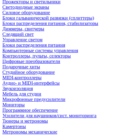
Прожекторы и светильники
Светодиодные экраны
Силовое оборудование
Блоки гальванической развязки (сплиттеры)
Блоки распределения питания, стабилизаторы
Диммеры, свитчеры
Следящий свет
Управление светом
Блоки распределения питания
Компьютерные системы управления
Контроллеры, пульты, селекторы
Цифровые преобразователи
Подарочные хиты
Студийное оборудование
MIDI-контроллеры
Аудио- и MIDI-интерфейсы
Звукоизоляция
Мебель для студии
Микрофонные предусилители
Мониторы
Программное обеспечение
Усилители для наушников/сист. мониторинга
Тюнеры и метрономы
Камертоны
Метрономы механические