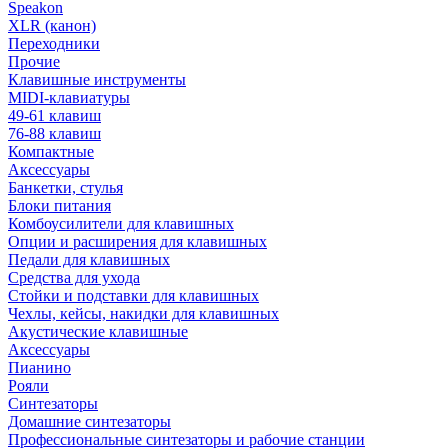
Speakon
XLR (канон)
Переходники
Прочие
Клавишные инструменты
MIDI-клавиатуры
49-61 клавиш
76-88 клавиш
Компактные
Аксессуары
Банкетки, стулья
Блоки питания
Комбоусилители для клавишных
Опции и расширения для клавишных
Педали для клавишных
Средства для ухода
Стойки и подставки для клавишных
Чехлы, кейсы, накидки для клавишных
Акустические клавишные
Аксессуары
Пианино
Рояли
Синтезаторы
Домашние синтезаторы
Профессиональные синтезаторы и рабочие станции