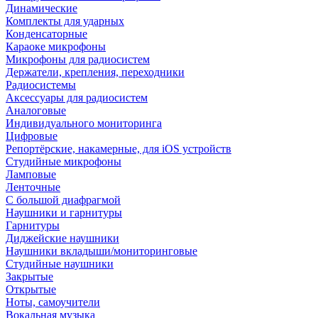
Динамические
Комплекты для ударных
Конденсаторные
Караоке микрофоны
Микрофоны для радиосистем
Держатели, крепления, переходники
Радиосистемы
Аксессуары для радиосистем
Аналоговые
Индивидуального мониторинга
Цифровые
Репортёрские, накамерные, для iOS устройств
Студийные микрофоны
Ламповые
Ленточные
С большой диафрагмой
Наушники и гарнитуры
Гарнитуры
Диджейские наушники
Наушники вкладыши/мониторинговые
Студийные наушники
Закрытые
Открытые
Ноты, самоучители
Вокальная музыка