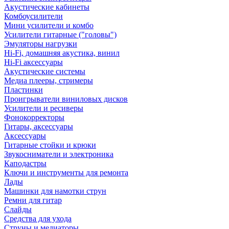
Акустические кабинеты
Комбоусилители
Мини усилители и комбо
Усилители гитарные ("головы")
Эмуляторы нагрузки
Hi-Fi, домашняя акустика, винил
Hi-Fi аксессуары
Акустические системы
Медиа плееры, стримеры
Пластинки
Проигрыватели виниловых дисков
Усилители и ресиверы
Фонокорректоры
Гитары, аксессуары
Аксессуары
Гитарные стойки и крюки
Звукосниматели и электроника
Каподастры
Ключи и инструменты для ремонта
Лады
Машинки для намотки струн
Ремни для гитар
Слайды
Средства для ухода
Струны и медиаторы