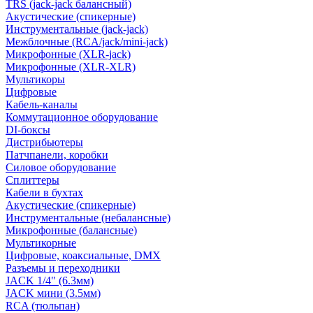
TRS (jack-jack балансный)
Акустические (спикерные)
Инструментальные (jack-jack)
Межблочные (RCA/jack/mini-jack)
Микрофонные (XLR-jack)
Микрофонные (XLR-XLR)
Мультикоры
Цифровые
Кабель-каналы
Коммутационное оборудование
DI-боксы
Дистрибьютеры
Патчпанели, коробки
Силовое оборудование
Сплиттеры
Кабели в бухтах
Акустические (спикерные)
Инструментальные (небалансные)
Микрофонные (балансные)
Мультикорные
Цифровые, коаксиальные, DMX
Разъемы и переходники
JACK 1/4" (6.3мм)
JACK мини (3.5мм)
RCA (тюльпан)