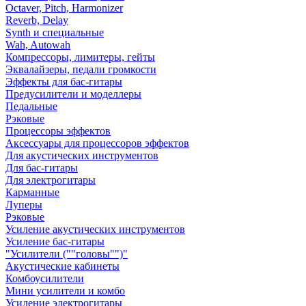
Octaver, Pitch, Harmonizer
Reverb, Delay
Synth и специальные
Wah, Autowah
Компрессоры, лимитеры, гейты
Эквалайзеры, педали громкости
Эффекты для бас-гитары
Предусилители и моделлеры
Педальные
Рэковые
Процессоры эффектов
Аксессуары для процессоров эффектов
Для акустических инструментов
Для бас-гитары
Для электрогитары
Карманные
Луперы
Рэковые
Усиление акустических инструментов
Усиление бас-гитары
"Усилители (""головы"")"
Акустические кабинеты
Комбоусилители
Мини усилители и комбо
Усиление электрогитары