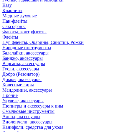
Казу
Кларнеты
Медные духовые
Пан-флейты
Саксофоны
Фаготы, контрфаготы
Флейты
Цуг-флейты, Окарины, Свистки, Рожки
Народные инструменты
Балалайки, аксессуары
Банджо, аксессуары
Варганы, аксессуары
Гусли, аксессуары
Добро (Резонатор)
Домры, аксессуары
Колесные лиры
Мандолины, аксессуары
Прочие
Укулеле, аксессуары
Пюпитры и аксессуары к ним
Смычковые инструменты
Альты, аксессуары
Виолончели, аксессуары
Канифоли, средства для ухода