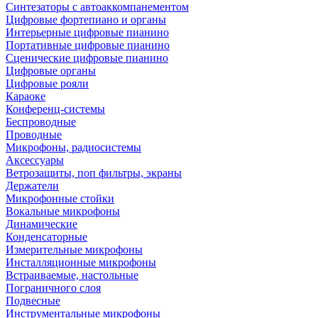
Синтезаторы с автоаккомпанементом
Цифровые фортепиано и органы
Интерьерные цифровые пианино
Портативные цифровые пианино
Сценические цифровые пианино
Цифровые органы
Цифровые рояли
Караоке
Конференц-системы
Беспроводные
Проводные
Микрофоны, радиосистемы
Аксессуары
Ветрозащиты, поп фильтры, экраны
Держатели
Микрофонные стойки
Вокальные микрофоны
Динамические
Конденсаторные
Измерительные микрофоны
Инсталляционные микрофоны
Встраиваемые, настольные
Пограничного слоя
Подвесные
Инструментальные микрофоны