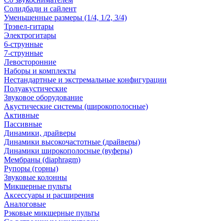
Солидбади и сайлент
Уменьшенные размеры (1/4, 1/2, 3/4)
Трэвел-гитары
Электрогитары
6-струнные
7-струнные
Левосторонние
Наборы и комплекты
Нестандартные и экстремальные конфигурации
Полуакустические
Звуковое оборудование
Акустические системы (широкополосные)
Активные
Пассивные
Динамики, драйверы
Динамики высокочастотные (драйверы)
Динамики широкополосные (вуферы)
Мембраны (diaphragm)
Рупоры (горны)
Звуковые колонны
Микшерные пульты
Аксессуары и расширения
Аналоговые
Рэковые микшерные пульты