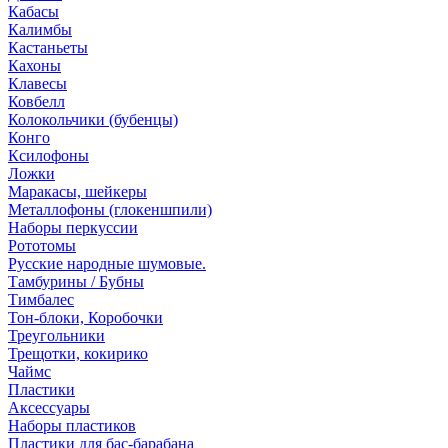
Кабасы
Калимбы
Кастаньеты
Кахоны
Клавесы
Ковбелл
Колокольчики (бубенцы)
Конго
Ксилофоны
Ложки
Маракасы, шейкеры
Металлофоны (глокеншпили)
Наборы перкуссии
Рототомы
Русские народные шумовые.
Тамбурины / Бубны
Тимбалес
Тон-блоки, Коробочки
Треугольники
Трещотки, кокирико
Чаймс
Пластики
Аксессуары
Наборы пластиков
Пластики для бас-барабана