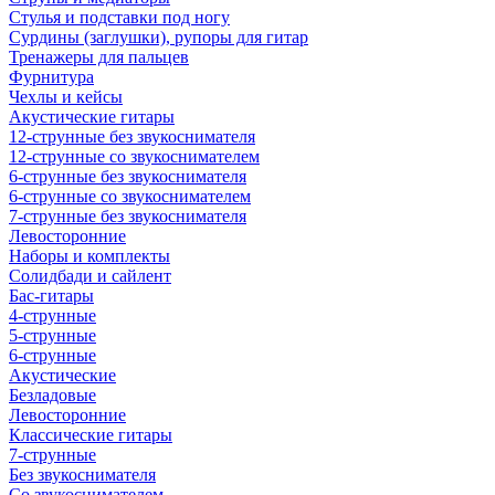
Стулья и подставки под ногу
Сурдины (заглушки), рупоры для гитар
Тренажеры для пальцев
Фурнитура
Чехлы и кейсы
Акустические гитары
12-струнные без звукоснимателя
12-струнные со звукоснимателем
6-струнные без звукоснимателя
6-струнные со звукоснимателем
7-струнные без звукоснимателя
Левосторонние
Наборы и комплекты
Солидбади и сайлент
Бас-гитары
4-струнные
5-струнные
6-струнные
Акустические
Безладовые
Левосторонние
Классические гитары
7-струнные
Без звукоснимателя
Со звукоснимателем