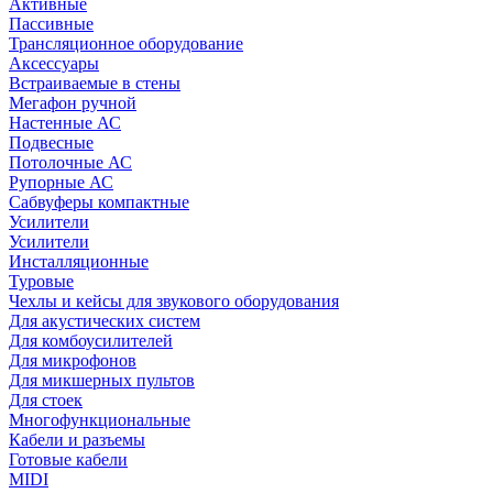
Активные
Пассивные
Трансляционное оборудование
Аксессуары
Встраиваемые в стены
Мегафон ручной
Настенные АС
Подвесные
Потолочные АС
Рупорные АС
Сабвуферы компактные
Усилители
Усилители
Инсталляционные
Туровые
Чехлы и кейсы для звукового оборудования
Для акустических систем
Для комбоусилителей
Для микрофонов
Для микшерных пультов
Для стоек
Многофункциональные
Кабели и разъемы
Готовые кабели
MIDI