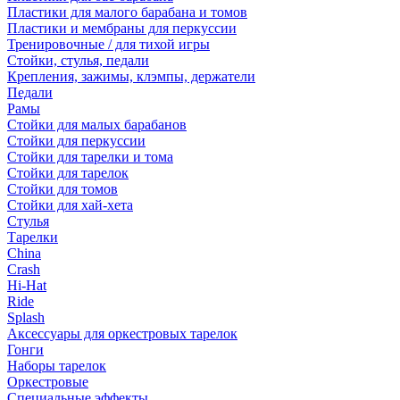
Пластики для малого барабана и томов
Пластики и мембраны для перкуссии
Тренировочные / для тихой игры
Стойки, стулья, педали
Крепления, зажимы, клэмпы, держатели
Педали
Рамы
Стойки для малых барабанов
Стойки для перкуссии
Стойки для тарелки и тома
Стойки для тарелок
Стойки для томов
Стойки для хай-хета
Стулья
Тарелки
China
Crash
Hi-Hat
Ride
Splash
Аксессуары для оркестровых тарелок
Гонги
Наборы тарелок
Оркестровые
Специальные эффекты