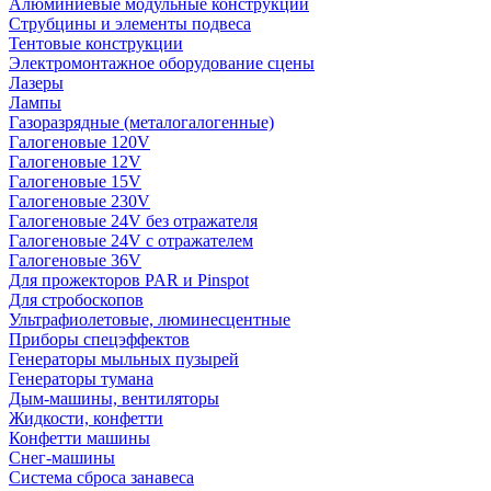
Алюминиевые модульные конструкции
Струбцины и элементы подвеса
Тентовые конструкции
Электромонтажное оборудование сцены
Лазеры
Лампы
Газоразрядные (металогалогенные)
Галогеновые 120V
Галогеновые 12V
Галогеновые 15V
Галогеновые 230V
Галогеновые 24V без отражателя
Галогеновые 24V с отражателем
Галогеновые 36V
Для прожекторов PAR и Pinspot
Для стробоскопов
Ультрафиолетовые, люминесцентные
Приборы спецэффектов
Генераторы мыльных пузырей
Генераторы тумана
Дым-машины, вентиляторы
Жидкости, конфетти
Конфетти машины
Снег-машины
Система сброса занавеса