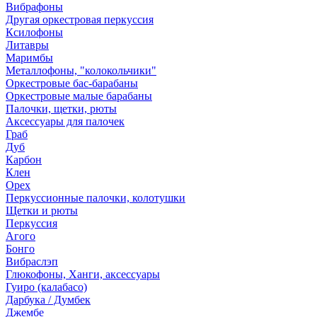
Вибрафоны
Другая оркестровая перкуссия
Ксилофоны
Литавры
Маримбы
Металлофоны, "колокольчики"
Оркестровые бас-барабаны
Оркестровые малые барабаны
Палочки, щетки, рюты
Аксессуары для палочек
Граб
Дуб
Карбон
Клен
Орех
Перкуссионные палочки, колотушки
Щетки и рюты
Перкуссия
Агого
Бонго
Вибраслэп
Глюкофоны, Ханги, аксессуары
Гуиро (калабасо)
Дарбука / Думбек
Джембе