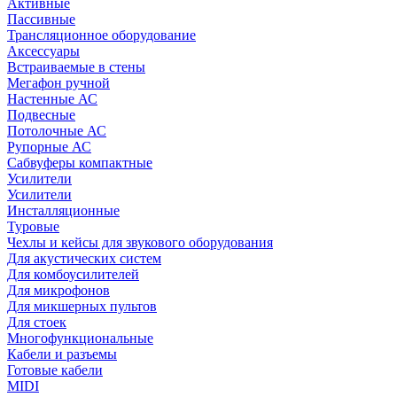
Активные
Пассивные
Трансляционное оборудование
Аксессуары
Встраиваемые в стены
Мегафон ручной
Настенные АС
Подвесные
Потолочные АС
Рупорные АС
Сабвуферы компактные
Усилители
Усилители
Инсталляционные
Туровые
Чехлы и кейсы для звукового оборудования
Для акустических систем
Для комбоусилителей
Для микрофонов
Для микшерных пультов
Для стоек
Многофункциональные
Кабели и разъемы
Готовые кабели
MIDI