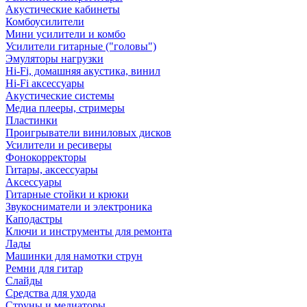
Акустические кабинеты
Комбоусилители
Мини усилители и комбо
Усилители гитарные ("головы")
Эмуляторы нагрузки
Hi-Fi, домашняя акустика, винил
Hi-Fi аксессуары
Акустические системы
Медиа плееры, стримеры
Пластинки
Проигрыватели виниловых дисков
Усилители и ресиверы
Фонокорректоры
Гитары, аксессуары
Аксессуары
Гитарные стойки и крюки
Звукосниматели и электроника
Каподастры
Ключи и инструменты для ремонта
Лады
Машинки для намотки струн
Ремни для гитар
Слайды
Средства для ухода
Струны и медиаторы