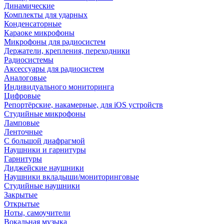
Динамические
Комплекты для ударных
Конденсаторные
Караоке микрофоны
Микрофоны для радиосистем
Держатели, крепления, переходники
Радиосистемы
Аксессуары для радиосистем
Аналоговые
Индивидуального мониторинга
Цифровые
Репортёрские, накамерные, для iOS устройств
Студийные микрофоны
Ламповые
Ленточные
С большой диафрагмой
Наушники и гарнитуры
Гарнитуры
Диджейские наушники
Наушники вкладыши/мониторинговые
Студийные наушники
Закрытые
Открытые
Ноты, самоучители
Вокальная музыка