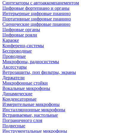
Синтезаторы с автоаккомпанементом
Цифровые фортепиано и органы
Интерьерные цифровые пианино
Портативные цифровые пианино
Сценические цифровые пианино
Цифровые органы
Цифровые рояли
Караоке
Конференц-системы
Беспроводные
Проводные
Микрофоны, радиосистемы
Аксессуары
Ветрозащиты, поп фильтры, экраны
Держатели
Микрофонные стойки
Вокальные микрофоны
Динамические
Конденсаторные
Измерительные микрофоны
Инсталляционные микрофоны
Встраиваемые, настольные
Пограничного слоя
Подвесные
Инструментальные микрофоны