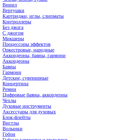
Винил
Вертушки
Картриджи, иглы, слипматы
Контроллеры
Без джога
С джогом
Микшеры
Процессоры эффектов
Оркестровые, народные
Аккордеоны, баяны, гармони
Аккордеоны
Баяны
Гармони
Детские, сувенирные
Концертина
Ремни
Цифровые баяны, аккордеоны
Чехлы
Духовые инструменты
Аксессуары для духовых
Блок-флейты
Вистлы
Волынки
Гобои
Губные гармошки и мелодики