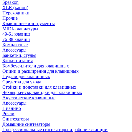
Speakon
XLR (канон)
Переходники
Прочие
Клавишные инструменты
MIDI-клавиатуры
49-61 клавиш
76-88 клавиш
Компактные
Аксессуары
Банкетки, стулья
Блоки питания
Комбоусилители для клавишных
Опции и расширения для клавишных
Педали для клавишных
Средства для ухода
Стойки и подставки для клавишных
Чехлы, кейсы, накидки для клавишных
Акустические клавишные
Аксессуары
Пианино
Рояли
Синтезаторы
Домашние синтезаторы
Профессиональные синтезаторы и рабочие станции