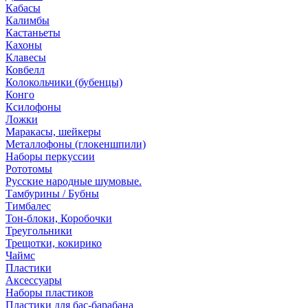
Кабасы
Калимбы
Кастаньеты
Кахоны
Клавесы
Ковбелл
Колокольчики (бубенцы)
Конго
Ксилофоны
Ложки
Маракасы, шейкеры
Металлофоны (глокеншпили)
Наборы перкуссии
Рототомы
Русские народные шумовые.
Тамбурины / Бубны
Тимбалес
Тон-блоки, Коробочки
Треугольники
Трещотки, кокирико
Чаймс
Пластики
Аксессуары
Наборы пластиков
Пластики для бас-барабана