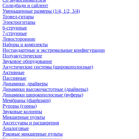
Солидбади и сайлент
Уменьшенные размеры (1/4, 1/2, 3/4)
Трэвел-гитары
Электрогитары
6-струнные
7-струнные
Левосторонние
Наборы и комплекты
Нестандартные и экстремальные конфигурации
Полуакустические
Звуковое оборудование
Акустические системы (широкополосные)
Активные
Пассивные
Динамики, драйверы
Динамики высокочастотные (драйверы)
Динамики широкополосные (вуферы)
Мембраны (diaphragm)
Рупоры (горны)
Звуковые колонны
Микшерные пульты
Аксессуары и расширения
Аналоговые
Рэковые микшерные пульты