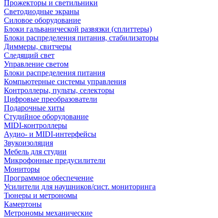
Прожекторы и светильники
Светодиодные экраны
Силовое оборудование
Блоки гальванической развязки (сплиттеры)
Блоки распределения питания, стабилизаторы
Диммеры, свитчеры
Следящий свет
Управление светом
Блоки распределения питания
Компьютерные системы управления
Контроллеры, пульты, селекторы
Цифровые преобразователи
Подарочные хиты
Студийное оборудование
MIDI-контроллеры
Аудио- и MIDI-интерфейсы
Звукоизоляция
Мебель для студии
Микрофонные предусилители
Мониторы
Программное обеспечение
Усилители для наушников/сист. мониторинга
Тюнеры и метрономы
Камертоны
Метрономы механические