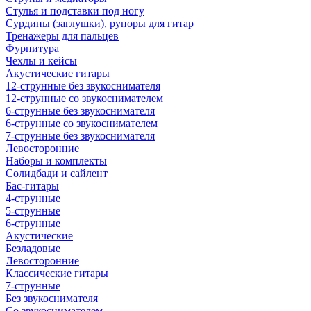
Стулья и подставки под ногу
Сурдины (заглушки), рупоры для гитар
Тренажеры для пальцев
Фурнитура
Чехлы и кейсы
Акустические гитары
12-струнные без звукоснимателя
12-струнные со звукоснимателем
6-струнные без звукоснимателя
6-струнные со звукоснимателем
7-струнные без звукоснимателя
Левосторонние
Наборы и комплекты
Солидбади и сайлент
Бас-гитары
4-струнные
5-струнные
6-струнные
Акустические
Безладовые
Левосторонние
Классические гитары
7-струнные
Без звукоснимателя
Со звукоснимателем