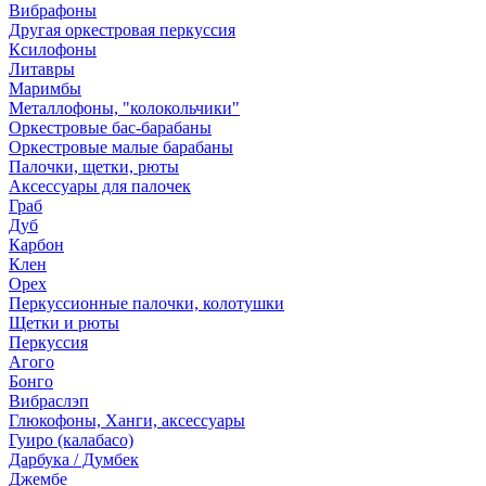
Вибрафоны
Другая оркестровая перкуссия
Ксилофоны
Литавры
Маримбы
Металлофоны, "колокольчики"
Оркестровые бас-барабаны
Оркестровые малые барабаны
Палочки, щетки, рюты
Аксессуары для палочек
Граб
Дуб
Карбон
Клен
Орех
Перкуссионные палочки, колотушки
Щетки и рюты
Перкуссия
Агого
Бонго
Вибраслэп
Глюкофоны, Ханги, аксессуары
Гуиро (калабасо)
Дарбука / Думбек
Джембе