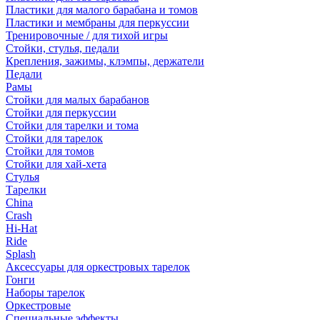
Пластики для малого барабана и томов
Пластики и мембраны для перкуссии
Тренировочные / для тихой игры
Стойки, стулья, педали
Крепления, зажимы, клэмпы, держатели
Педали
Рамы
Стойки для малых барабанов
Стойки для перкуссии
Стойки для тарелки и тома
Стойки для тарелок
Стойки для томов
Стойки для хай-хета
Стулья
Тарелки
China
Crash
Hi-Hat
Ride
Splash
Аксессуары для оркестровых тарелок
Гонги
Наборы тарелок
Оркестровые
Специальные эффекты