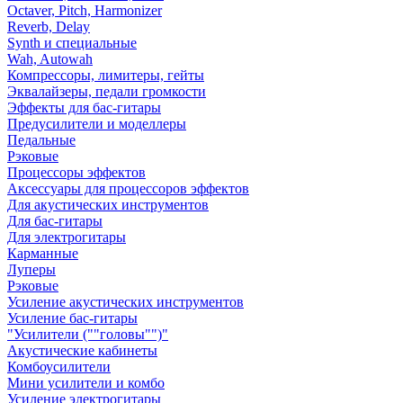
Octaver, Pitch, Harmonizer
Reverb, Delay
Synth и специальные
Wah, Autowah
Компрессоры, лимитеры, гейты
Эквалайзеры, педали громкости
Эффекты для бас-гитары
Предусилители и моделлеры
Педальные
Рэковые
Процессоры эффектов
Аксессуары для процессоров эффектов
Для акустических инструментов
Для бас-гитары
Для электрогитары
Карманные
Луперы
Рэковые
Усиление акустических инструментов
Усиление бас-гитары
"Усилители (""головы"")"
Акустические кабинеты
Комбоусилители
Мини усилители и комбо
Усиление электрогитары