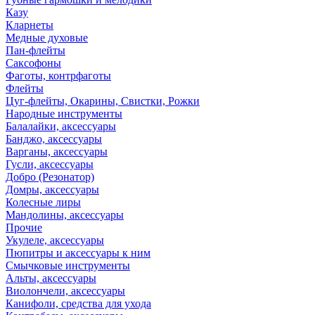
Казу
Кларнеты
Медные духовые
Пан-флейты
Саксофоны
Фаготы, контрфаготы
Флейты
Цуг-флейты, Окарины, Свистки, Рожки
Народные инструменты
Балалайки, аксессуары
Банджо, аксессуары
Варганы, аксессуары
Гусли, аксессуары
Добро (Резонатор)
Домры, аксессуары
Колесные лиры
Мандолины, аксессуары
Прочие
Укулеле, аксессуары
Пюпитры и аксессуары к ним
Смычковые инструменты
Альты, аксессуары
Виолончели, аксессуары
Канифоли, средства для ухода