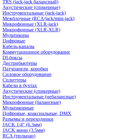
TRS (jack-jack балансный)
Акустические (спикерные)
Инструментальные (jack-jack)
Межблочные (RCA/jack/mini-jack)
Микрофонные (XLR-jack)
Микрофонные (XLR-XLR)
Мультикоры
Цифровые
Кабель-каналы
Коммутационное оборудование
DI-боксы
Дистрибьютеры
Патчпанели, коробки
Силовое оборудование
Сплиттеры
Кабели в бухтах
Акустические (спикерные)
Инструментальные (небалансные)
Микрофонные (балансные)
Мультикорные
Цифровые, коаксиальные, DMX
Разъемы и переходники
JACK 1/4" (6.3мм)
JACK мини (3.5мм)
RCA (тюльпан)