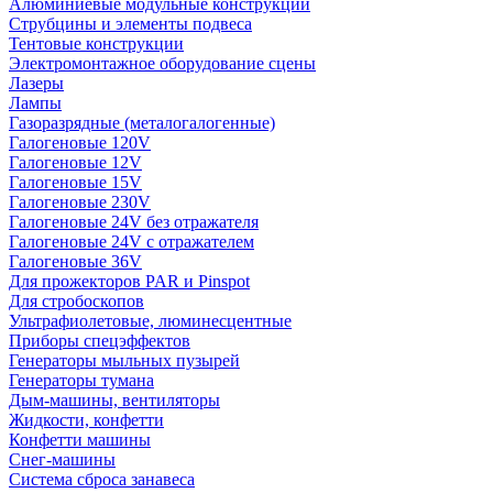
Алюминиевые модульные конструкции
Струбцины и элементы подвеса
Тентовые конструкции
Электромонтажное оборудование сцены
Лазеры
Лампы
Газоразрядные (металогалогенные)
Галогеновые 120V
Галогеновые 12V
Галогеновые 15V
Галогеновые 230V
Галогеновые 24V без отражателя
Галогеновые 24V с отражателем
Галогеновые 36V
Для прожекторов PAR и Pinspot
Для стробоскопов
Ультрафиолетовые, люминесцентные
Приборы спецэффектов
Генераторы мыльных пузырей
Генераторы тумана
Дым-машины, вентиляторы
Жидкости, конфетти
Конфетти машины
Снег-машины
Система сброса занавеса