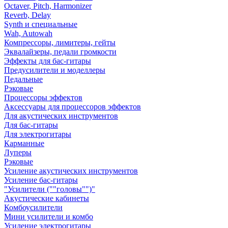
Octaver, Pitch, Harmonizer
Reverb, Delay
Synth и специальные
Wah, Autowah
Компрессоры, лимитеры, гейты
Эквалайзеры, педали громкости
Эффекты для бас-гитары
Предусилители и моделлеры
Педальные
Рэковые
Процессоры эффектов
Аксессуары для процессоров эффектов
Для акустических инструментов
Для бас-гитары
Для электрогитары
Карманные
Луперы
Рэковые
Усиление акустических инструментов
Усиление бас-гитары
"Усилители (""головы"")"
Акустические кабинеты
Комбоусилители
Мини усилители и комбо
Усиление электрогитары