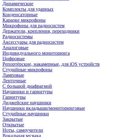
Динамические
Комплекты для ударных
Конденсаторные
Караоке микрофоны
Микрофоны для радиосистем
Держатели, крепления, переходники
Радиосистемы
Аксессуары для радиосистем
Аналоговые
Индивидуального мониторинга
Цифровые
Репортёрские, накамерные, для iOS устройств
Студийные микрофоны
Ламповые
Ленточные
С большой диафрагмой
Наушники и гарнитуры
Гарнитуры
Диджейские наушники
Наушники вкладыши/мониторинговые
Студийные наушники
Закрытые
Открытые
Ноты, самоучители
Вокальная музыка