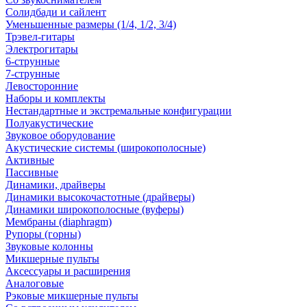
Солидбади и сайлент
Уменьшенные размеры (1/4, 1/2, 3/4)
Трэвел-гитары
Электрогитары
6-струнные
7-струнные
Левосторонние
Наборы и комплекты
Нестандартные и экстремальные конфигурации
Полуакустические
Звуковое оборудование
Акустические системы (широкополосные)
Активные
Пассивные
Динамики, драйверы
Динамики высокочастотные (драйверы)
Динамики широкополосные (вуферы)
Мембраны (diaphragm)
Рупоры (горны)
Звуковые колонны
Микшерные пульты
Аксессуары и расширения
Аналоговые
Рэковые микшерные пульты