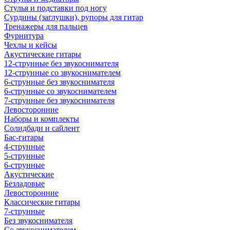
Стулья и подставки под ногу
Сурдины (заглушки), рупоры для гитар
Тренажеры для пальцев
Фурнитура
Чехлы и кейсы
Акустические гитары
12-струнные без звукоснимателя
12-струнные со звукоснимателем
6-струнные без звукоснимателя
6-струнные со звукоснимателем
7-струнные без звукоснимателя
Левосторонние
Наборы и комплекты
Солидбади и сайлент
Бас-гитары
4-струнные
5-струнные
6-струнные
Акустические
Безладовые
Левосторонние
Классические гитары
7-струнные
Без звукоснимателя
Со звукоснимателем