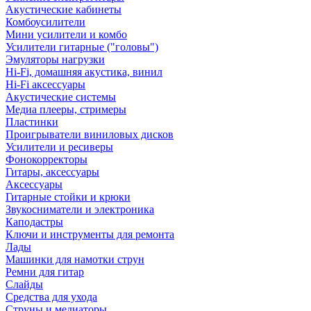
Акустические кабинеты
Комбоусилители
Мини усилители и комбо
Усилители гитарные ("головы")
Эмуляторы нагрузки
Hi-Fi, домашняя акустика, винил
Hi-Fi аксессуары
Акустические системы
Медиа плееры, стримеры
Пластинки
Проигрыватели виниловых дисков
Усилители и ресиверы
Фонокорректоры
Гитары, аксессуары
Аксессуары
Гитарные стойки и крюки
Звукосниматели и электроника
Каподастры
Ключи и инструменты для ремонта
Лады
Машинки для намотки струн
Ремни для гитар
Слайды
Средства для ухода
Струны и медиаторы