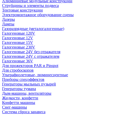
Алюминиевые модульные конструкции
Струбцины и элементы подвеса
Тентовые конструкции
Электромонтажное оборудование сцены
Лазеры
Лампы
Газоразрядные (металогалогенные)
Галогеновые 120V
Галогеновые 12V
Галогеновые 15V
Галогеновые 230V
Галогеновые 24V без отражателя
Галогеновые 24V с отражателем
Галогеновые 36V
Для прожекторов PAR и Pinspot
Для стробоскопов
Ультрафиолетовые, люминесцентные
Приборы спецэффектов
Генераторы мыльных пузырей
Генераторы тумана
Дым-машины, вентиляторы
Жидкости, конфетти
Конфетти машины
Снег-машины
Система сброса занавеса