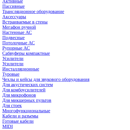
Активные
Пассивные
Трансляционное оборудование
Аксессуары
Встраиваемые в стены
Мегафон ручной
Настенные АС
Подвесные
Потолочные АС
Рупорные АС
Сабвуферы компактные
Усилители
Усилители
Инсталляционные
Туровые
Чехлы и кейсы для звукового оборудования
Для акустических систем
Для комбоусилителей
Для микрофонов
Для микшерных пультов
Для стоек
Многофункциональные
Кабели и разъемы
Готовые кабели
MIDI