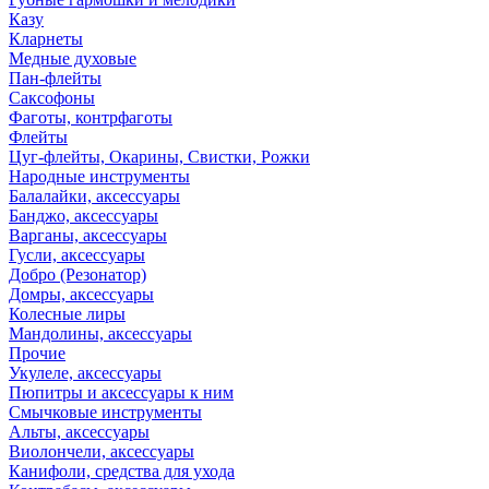
Казу
Кларнеты
Медные духовые
Пан-флейты
Саксофоны
Фаготы, контрфаготы
Флейты
Цуг-флейты, Окарины, Свистки, Рожки
Народные инструменты
Балалайки, аксессуары
Банджо, аксессуары
Варганы, аксессуары
Гусли, аксессуары
Добро (Резонатор)
Домры, аксессуары
Колесные лиры
Мандолины, аксессуары
Прочие
Укулеле, аксессуары
Пюпитры и аксессуары к ним
Смычковые инструменты
Альты, аксессуары
Виолончели, аксессуары
Канифоли, средства для ухода