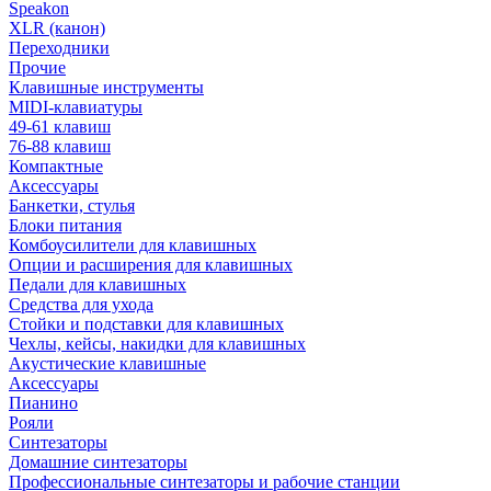
Speakon
XLR (канон)
Переходники
Прочие
Клавишные инструменты
MIDI-клавиатуры
49-61 клавиш
76-88 клавиш
Компактные
Аксессуары
Банкетки, стулья
Блоки питания
Комбоусилители для клавишных
Опции и расширения для клавишных
Педали для клавишных
Средства для ухода
Стойки и подставки для клавишных
Чехлы, кейсы, накидки для клавишных
Акустические клавишные
Аксессуары
Пианино
Рояли
Синтезаторы
Домашние синтезаторы
Профессиональные синтезаторы и рабочие станции