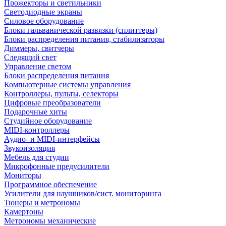
Прожекторы и светильники
Светодиодные экраны
Силовое оборудование
Блоки гальванической развязки (сплиттеры)
Блоки распределения питания, стабилизаторы
Диммеры, свитчеры
Следящий свет
Управление светом
Блоки распределения питания
Компьютерные системы управления
Контроллеры, пульты, селекторы
Цифровые преобразователи
Подарочные хиты
Студийное оборудование
MIDI-контроллеры
Аудио- и MIDI-интерфейсы
Звукоизоляция
Мебель для студии
Микрофонные предусилители
Мониторы
Программное обеспечение
Усилители для наушников/сист. мониторинга
Тюнеры и метрономы
Камертоны
Метрономы механические