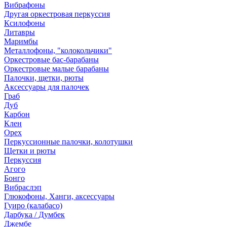
Вибрафоны
Другая оркестровая перкуссия
Ксилофоны
Литавры
Маримбы
Металлофоны, "колокольчики"
Оркестровые бас-барабаны
Оркестровые малые барабаны
Палочки, щетки, рюты
Аксессуары для палочек
Граб
Дуб
Карбон
Клен
Орех
Перкуссионные палочки, колотушки
Щетки и рюты
Перкуссия
Агого
Бонго
Вибраслэп
Глюкофоны, Ханги, аксессуары
Гуиро (калабасо)
Дарбука / Думбек
Джембе