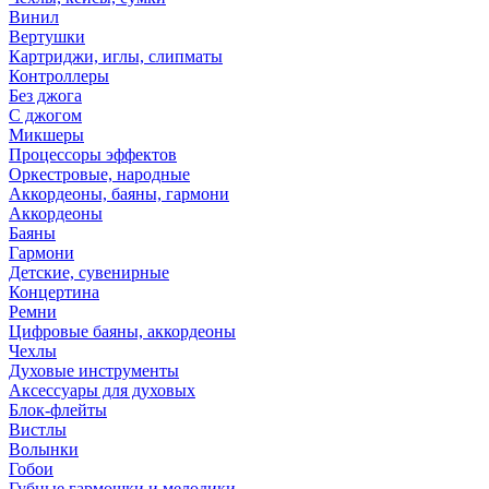
Винил
Вертушки
Картриджи, иглы, слипматы
Контроллеры
Без джога
С джогом
Микшеры
Процессоры эффектов
Оркестровые, народные
Аккордеоны, баяны, гармони
Аккордеоны
Баяны
Гармони
Детские, сувенирные
Концертина
Ремни
Цифровые баяны, аккордеоны
Чехлы
Духовые инструменты
Аксессуары для духовых
Блок-флейты
Вистлы
Волынки
Гобои
Губные гармошки и мелодики