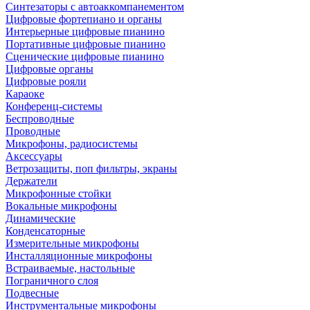
Синтезаторы с автоаккомпанементом
Цифровые фортепиано и органы
Интерьерные цифровые пианино
Портативные цифровые пианино
Сценические цифровые пианино
Цифровые органы
Цифровые рояли
Караоке
Конференц-системы
Беспроводные
Проводные
Микрофоны, радиосистемы
Аксессуары
Ветрозащиты, поп фильтры, экраны
Держатели
Микрофонные стойки
Вокальные микрофоны
Динамические
Конденсаторные
Измерительные микрофоны
Инсталляционные микрофоны
Встраиваемые, настольные
Пограничного слоя
Подвесные
Инструментальные микрофоны