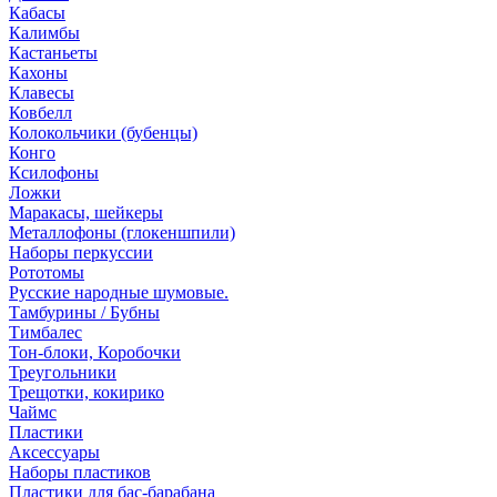
Кабасы
Калимбы
Кастаньеты
Кахоны
Клавесы
Ковбелл
Колокольчики (бубенцы)
Конго
Ксилофоны
Ложки
Маракасы, шейкеры
Металлофоны (глокеншпили)
Наборы перкуссии
Рототомы
Русские народные шумовые.
Тамбурины / Бубны
Тимбалес
Тон-блоки, Коробочки
Треугольники
Трещотки, кокирико
Чаймс
Пластики
Аксессуары
Наборы пластиков
Пластики для бас-барабана