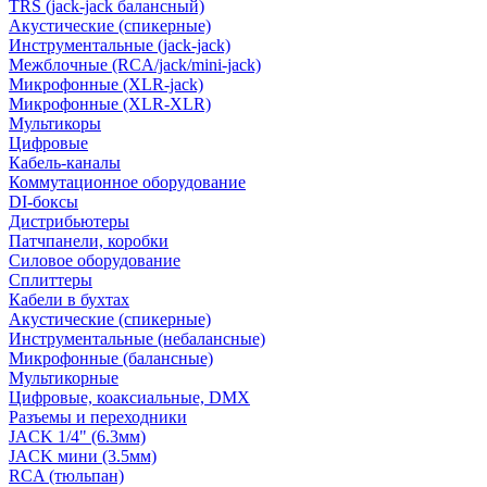
TRS (jack-jack балансный)
Акустические (спикерные)
Инструментальные (jack-jack)
Межблочные (RCA/jack/mini-jack)
Микрофонные (XLR-jack)
Микрофонные (XLR-XLR)
Мультикоры
Цифровые
Кабель-каналы
Коммутационное оборудование
DI-боксы
Дистрибьютеры
Патчпанели, коробки
Силовое оборудование
Сплиттеры
Кабели в бухтах
Акустические (спикерные)
Инструментальные (небалансные)
Микрофонные (балансные)
Мультикорные
Цифровые, коаксиальные, DMX
Разъемы и переходники
JACK 1/4" (6.3мм)
JACK мини (3.5мм)
RCA (тюльпан)