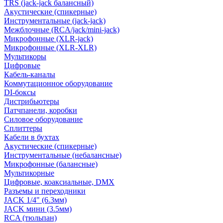
TRS (jack-jack балансный)
Акустические (спикерные)
Инструментальные (jack-jack)
Межблочные (RCA/jack/mini-jack)
Микрофонные (XLR-jack)
Микрофонные (XLR-XLR)
Мультикоры
Цифровые
Кабель-каналы
Коммутационное оборудование
DI-боксы
Дистрибьютеры
Патчпанели, коробки
Силовое оборудование
Сплиттеры
Кабели в бухтах
Акустические (спикерные)
Инструментальные (небалансные)
Микрофонные (балансные)
Мультикорные
Цифровые, коаксиальные, DMX
Разъемы и переходники
JACK 1/4" (6.3мм)
JACK мини (3.5мм)
RCA (тюльпан)