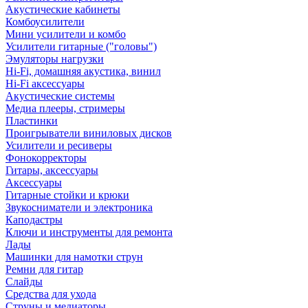
Акустические кабинеты
Комбоусилители
Мини усилители и комбо
Усилители гитарные ("головы")
Эмуляторы нагрузки
Hi-Fi, домашняя акустика, винил
Hi-Fi аксессуары
Акустические системы
Медиа плееры, стримеры
Пластинки
Проигрыватели виниловых дисков
Усилители и ресиверы
Фонокорректоры
Гитары, аксессуары
Аксессуары
Гитарные стойки и крюки
Звукосниматели и электроника
Каподастры
Ключи и инструменты для ремонта
Лады
Машинки для намотки струн
Ремни для гитар
Слайды
Средства для ухода
Струны и медиаторы