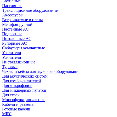
Активные
Пассивные
Трансляционное оборудование
Аксессуары
Встраиваемые в стены
Мегафон ручной
Настенные АС
Подвесные
Потолочные АС
Рупорные АС
Сабвуферы компактные
Усилители
Усилители
Инсталляционные
Туровые
Чехлы и кейсы для звукового оборудования
Для акустических систем
Для комбоусилителей
Для микрофонов
Для микшерных пультов
Для стоек
Многофункциональные
Кабели и разъемы
Готовые кабели
MIDI