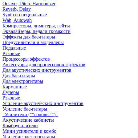
Octaver, Pitch, Harmonizer
Reverb, Delay
Synth и специальные
Wah, Autowah
Компрессоры, лимитеры, гейты
Эквалайзеры, педали громкости
Эффекты для бас-гитары
Предусилители и моделлеры
Педальные
Рэковые
Процессоры эффектов
Аксессуары для процессоров эффектов
Для акустических инструментов
Для бас-гитары
Для электрогитары
Карманные
Луперы
Рэковые
Усиление акустических инструментов
Усиление бас-гитары
"Усилители (""головы"")"
Акустические кабинеты
Комбоусилители
Мини усилители и комбо
Усиление электрогитары