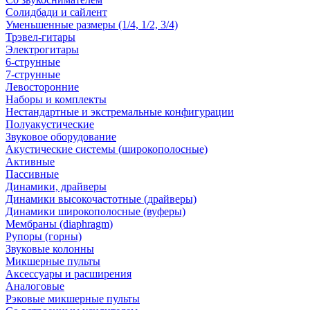
Солидбади и сайлент
Уменьшенные размеры (1/4, 1/2, 3/4)
Трэвел-гитары
Электрогитары
6-струнные
7-струнные
Левосторонние
Наборы и комплекты
Нестандартные и экстремальные конфигурации
Полуакустические
Звуковое оборудование
Акустические системы (широкополосные)
Активные
Пассивные
Динамики, драйверы
Динамики высокочастотные (драйверы)
Динамики широкополосные (вуферы)
Мембраны (diaphragm)
Рупоры (горны)
Звуковые колонны
Микшерные пульты
Аксессуары и расширения
Аналоговые
Рэковые микшерные пульты