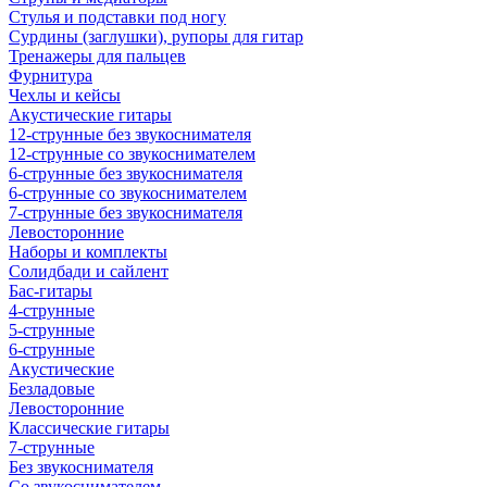
Стулья и подставки под ногу
Сурдины (заглушки), рупоры для гитар
Тренажеры для пальцев
Фурнитура
Чехлы и кейсы
Акустические гитары
12-струнные без звукоснимателя
12-струнные со звукоснимателем
6-струнные без звукоснимателя
6-струнные со звукоснимателем
7-струнные без звукоснимателя
Левосторонние
Наборы и комплекты
Солидбади и сайлент
Бас-гитары
4-струнные
5-струнные
6-струнные
Акустические
Безладовые
Левосторонние
Классические гитары
7-струнные
Без звукоснимателя
Со звукоснимателем