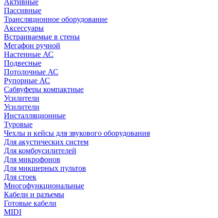
Активные
Пассивные
Трансляционное оборудование
Аксессуары
Встраиваемые в стены
Мегафон ручной
Настенные АС
Подвесные
Потолочные АС
Рупорные АС
Сабвуферы компактные
Усилители
Усилители
Инсталляционные
Туровые
Чехлы и кейсы для звукового оборудования
Для акустических систем
Для комбоусилителей
Для микрофонов
Для микшерных пультов
Для стоек
Многофункциональные
Кабели и разъемы
Готовые кабели
MIDI