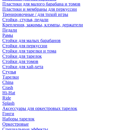
Пластики для малого барабана и томов
Пластики и мембраны для перкуссии
Тренировочные / для тихой игры
Стойки, стулья, педали
Крепления, зажимы, клэмпы, держатели
Педали
Рамы
Стойки для малых барабанов
Стойки для перкуссии
Стойки для тарелки и тома
Стойки для тарелок
Стойки для томов
Стойки для хай-хета
Стулья
Тарелки
China
Crash
Hi-Hat
Ride
Splash
Аксессуары для оркестровых тарелок
Гонги
Наборы тарелок
Оркестровые
Специальные эффекты