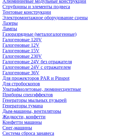
Алюминиевые модульные конструкции
Струбцины и элементы подвеса
Тентовые конструкции
Электромонтажное оборудование сцены
Лазеры
Лампы
Газоразрядные (металогалогенные)
Галогеновые 120V
Галогеновые 12V
Галогеновые 15V
Галогеновые 230V
Галогеновые 24V без отражателя
Галогеновые 24V с отражателем
Галогеновые 36V
Для прожекторов PAR и Pinspot
Для стробоскопов
Ультрафиолетовые, люминесцентные
Приборы спецэффектов
Генераторы мыльных пузырей
Генераторы тумана
Дым-машины, вентиляторы
Жидкости, конфетти
Конфетти машины
Снег-машины
Система сброса занавеса