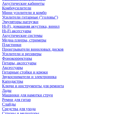
Акустические кабинеты
Комбоусилители
Мини усилители и комбо
Усилители гитарные ("головы")
Эмуляторы нагрузки
Hi-Fi, домашняя акустика, винил
Hi-Fi аксессуары
Акустические системы
Медиа плееры, стримеры
Пластинки
Проигрыватели виниловых дисков
Усилители и ресиверы
Фонокорректоры
Гитары, аксессуары
Аксессуары
Гитарные стойки и крюки
Звукосниматели и электроника
Каподастры
Ключи и инструменты для ремонта
Лады
Машинки для намотки струн
Ремни для гитар
Слайды
Средства для ухода
Струны и медиаторы