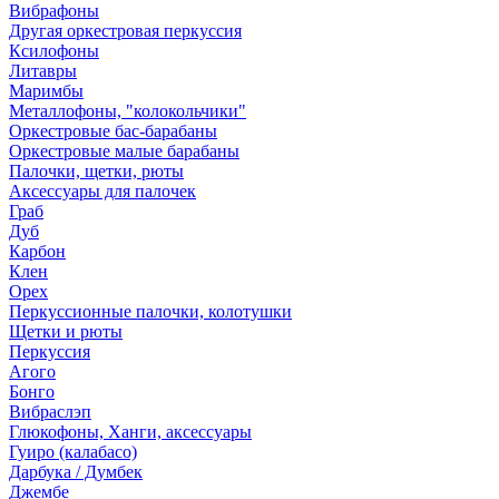
Вибрафоны
Другая оркестровая перкуссия
Ксилофоны
Литавры
Маримбы
Металлофоны, "колокольчики"
Оркестровые бас-барабаны
Оркестровые малые барабаны
Палочки, щетки, рюты
Аксессуары для палочек
Граб
Дуб
Карбон
Клен
Орех
Перкуссионные палочки, колотушки
Щетки и рюты
Перкуссия
Агого
Бонго
Вибраслэп
Глюкофоны, Ханги, аксессуары
Гуиро (калабасо)
Дарбука / Думбек
Джембе