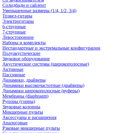
Солидбади и сайлент
Уменьшенные размеры (1/4, 1/2, 3/4)
Трэвел-гитары
Электрогитары
6-струнные
7-струнные
Левосторонние
Наборы и комплекты
Нестандартные и экстремальные конфигурации
Полуакустические
Звуковое оборудование
Акустические системы (широкополосные)
Активные
Пассивные
Динамики, драйверы
Динамики высокочастотные (драйверы)
Динамики широкополосные (вуферы)
Мембраны (diaphragm)
Рупоры (горны)
Звуковые колонны
Микшерные пульты
Аксессуары и расширения
Аналоговые
Рэковые микшерные пульты