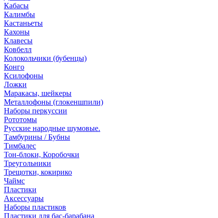
Кабасы
Калимбы
Кастаньеты
Кахоны
Клавесы
Ковбелл
Колокольчики (бубенцы)
Конго
Ксилофоны
Ложки
Маракасы, шейкеры
Металлофоны (глокеншпили)
Наборы перкуссии
Рототомы
Русские народные шумовые.
Тамбурины / Бубны
Тимбалес
Тон-блоки, Коробочки
Треугольники
Трещотки, кокирико
Чаймс
Пластики
Аксессуары
Наборы пластиков
Пластики для бас-барабана