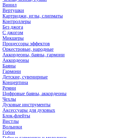
Винил
Вертушки
Картриджи, иглы, слипматы
Контроллеры
Без джога
С джогом
Микшеры
Процессоры эффектов
Оркестровые, народные
Аккордеоны, баяны, гармони
Аккордеоны
Баяны
Гармони
Детские, сувенирные
Концертина
Ремни
Цифровые баяны, аккордеоны
Чехлы
Духовые инструменты
Аксессуары для духовых
Блок-флейты
Вистлы
Волынки
Гобои
Губные гармошки и мелодики