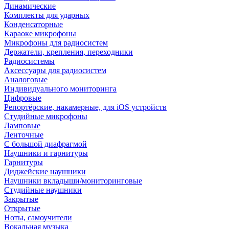
Динамические
Комплекты для ударных
Конденсаторные
Караоке микрофоны
Микрофоны для радиосистем
Держатели, крепления, переходники
Радиосистемы
Аксессуары для радиосистем
Аналоговые
Индивидуального мониторинга
Цифровые
Репортёрские, накамерные, для iOS устройств
Студийные микрофоны
Ламповые
Ленточные
С большой диафрагмой
Наушники и гарнитуры
Гарнитуры
Диджейские наушники
Наушники вкладыши/мониторинговые
Студийные наушники
Закрытые
Открытые
Ноты, самоучители
Вокальная музыка