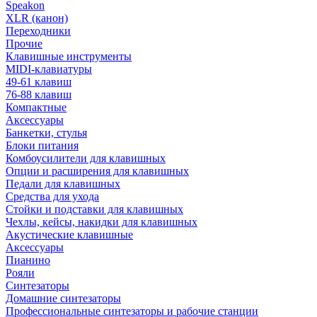
Speakon
XLR (канон)
Переходники
Прочие
Клавишные инструменты
MIDI-клавиатуры
49-61 клавиш
76-88 клавиш
Компактные
Аксессуары
Банкетки, стулья
Блоки питания
Комбоусилители для клавишных
Опции и расширения для клавишных
Педали для клавишных
Средства для ухода
Стойки и подставки для клавишных
Чехлы, кейсы, накидки для клавишных
Акустические клавишные
Аксессуары
Пианино
Рояли
Синтезаторы
Домашние синтезаторы
Профессиональные синтезаторы и рабочие станции