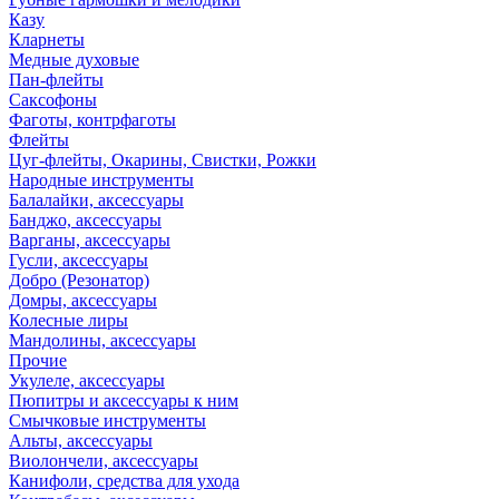
Казу
Кларнеты
Медные духовые
Пан-флейты
Саксофоны
Фаготы, контрфаготы
Флейты
Цуг-флейты, Окарины, Свистки, Рожки
Народные инструменты
Балалайки, аксессуары
Банджо, аксессуары
Варганы, аксессуары
Гусли, аксессуары
Добро (Резонатор)
Домры, аксессуары
Колесные лиры
Мандолины, аксессуары
Прочие
Укулеле, аксессуары
Пюпитры и аксессуары к ним
Смычковые инструменты
Альты, аксессуары
Виолончели, аксессуары
Канифоли, средства для ухода