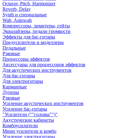
Octaver, Pitch, Harmonizer
Reverb, Delay
Synth и специальные
Wah, Autowah
Компрессоры, лимитеры, гейты
Эквалайзеры, педали громкости
Эффекты для бас-гитары
Предусилители и моделлеры
Педальные
Рэковые
Процессоры эффектов
Аксессуары для процессоров эффектов
Для акустических инструментов
Для бас-гитары
Для электрогитары
Карманные
Луперы
Рэковые
Усиление акустических инструментов
Усиление бас-гитары
"Усилители (""головы"")"
Акустические кабинеты
Комбоусилители
Мини усилители и комбо
Усиление электрогитары