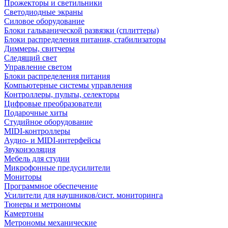
Прожекторы и светильники
Светодиодные экраны
Силовое оборудование
Блоки гальванической развязки (сплиттеры)
Блоки распределения питания, стабилизаторы
Диммеры, свитчеры
Следящий свет
Управление светом
Блоки распределения питания
Компьютерные системы управления
Контроллеры, пульты, селекторы
Цифровые преобразователи
Подарочные хиты
Студийное оборудование
MIDI-контроллеры
Аудио- и MIDI-интерфейсы
Звукоизоляция
Мебель для студии
Микрофонные предусилители
Мониторы
Программное обеспечение
Усилители для наушников/сист. мониторинга
Тюнеры и метрономы
Камертоны
Метрономы механические