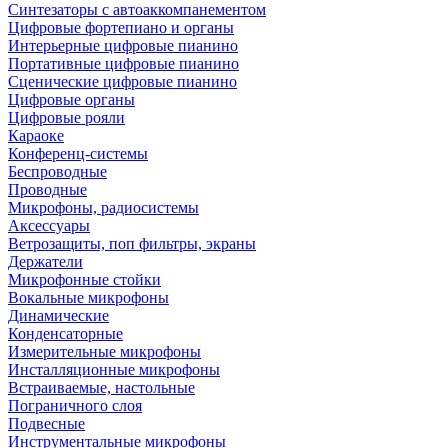
Синтезаторы с автоаккомпанементом
Цифровые фортепиано и органы
Интерьерные цифровые пианино
Портативные цифровые пианино
Сценические цифровые пианино
Цифровые органы
Цифровые рояли
Караоке
Конференц-системы
Беспроводные
Проводные
Микрофоны, радиосистемы
Аксессуары
Ветрозащиты, поп фильтры, экраны
Держатели
Микрофонные стойки
Вокальные микрофоны
Динамические
Конденсаторные
Измерительные микрофоны
Инсталляционные микрофоны
Встраиваемые, настольные
Пограничного слоя
Подвесные
Инструментальные микрофоны