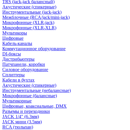
TRS (jack-jack балансный)
Акустические (спикерные)
Инструментальные (jack-jack)
Межблочные (RCA/jack/mini-jack)
Микрофонные (XLR-jack)
Микрофонные (XLR-XLR)
Мультикоры
Цифровые
Кабель-каналы
Коммутационное оборудование
DI-боксы
Дистрибьютеры
Патчпанели, коробки
Силовое оборудование
Сплиттеры
Кабели в бухтах
Акустические (спикерные)
Инструментальные (небалансные)
Микрофонные (балансные)
Мультикорные
Цифровые, коаксиальные, DMX
Разъемы и переходники
JACK 1/4" (6.3мм)
JACK мини (3.5мм)
RCA (тюльпан)