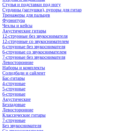
Стулья и подставки под ногу
Сурдины (заглушки), рупоры для гитар
Тренажеры для пальцев
Фурнитура
Чехлы и кейсы
Акустические гитары
12-струнные без звукоснимателя
12-струнные со звукоснимателем
6-струнные без звукоснимателя
6-струнные со звукоснимателем
7-струнные без звукоснимателя
Левосторонние
Наборы и комплекты
Солидбади и сайлент
Бас-гитары
4-струнные
5-струнные
6-струнные
Акустические
Безладовые
Левосторонние
Классические гитары
7-струнные
Без звукоснимателя
Со звукоснимателем