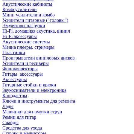
Акустические кабинеты
Комбоусилители
Мини усилители и комбо
Усилители гитарные ("головы")
Эмуляторы нагрузки
Hi-Fi, домашняя акустика, винил
Hi-Fi аксессуары
Акустические системы
Медиа плееры, стримеры
Пластинки
Проигрыватели виниловых дисков
Усилители и ресиверы
Фонокорректоры
Гитары, аксессуары
Аксессуары
Гитарные стойки и крюки
Звукосниматели и электроника
Каподастры
Ключи и инструменты для ремонта
Лады
Машинки для намотки струн
Ремни для гитар
Слайды
Средства для ухода
Струны и медиаторы