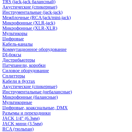
TRS (jack-jack балансный)
Акустические (спикерные)
Инструментальные (jack-jack)
Межблочные (RCA/jack/mini-jack)
Микрофонные (XLR-jack)
Микрофонные (XLR-XLR)
Мультикоры
Цифровые
Кабель-каналы
Коммутационное оборудование
DI-боксы
Дистрибьютеры
Патчпанели, коробки
Силовое оборудование
Сплиттеры
Кабели в бухтах
Акустические (спикерные)
Инструментальные (небалансные)
Микрофонные (балансные)
Мультикорные
Цифровые, коаксиальные, DMX
Разъемы и переходники
JACK 1/4" (6.3мм)
JACK мини (3.5мм)
RCA (тюльпан)