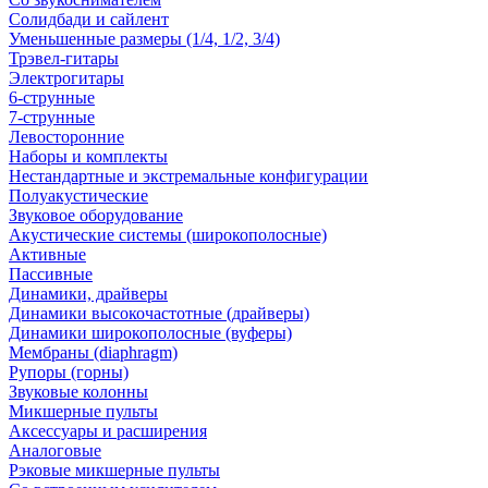
Солидбади и сайлент
Уменьшенные размеры (1/4, 1/2, 3/4)
Трэвел-гитары
Электрогитары
6-струнные
7-струнные
Левосторонние
Наборы и комплекты
Нестандартные и экстремальные конфигурации
Полуакустические
Звуковое оборудование
Акустические системы (широкополосные)
Активные
Пассивные
Динамики, драйверы
Динамики высокочастотные (драйверы)
Динамики широкополосные (вуферы)
Мембраны (diaphragm)
Рупоры (горны)
Звуковые колонны
Микшерные пульты
Аксессуары и расширения
Аналоговые
Рэковые микшерные пульты