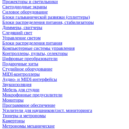
Прожекторы и светильники
Светодиодные экраны
Силовое оборудование
Блоки гальванической развязки (сплиттеры)
Блоки распределения питания, стабилизаторы
Диммеры, свитчеры
Следящий свет
Управление светом
Блоки распределения питания
Компьютерные системы управления
Контроллеры, пульты, селекторы
Цифровые преобразователи
Подарочные хиты
Студийное оборудование
MIDI-контроллеры
Аудио- и MIDI-интерфейсы
Звукоизоляция
Мебель для студии
Микрофонные предусилители
Мониторы
Программное обеспечение
Усилители для наушников/сист. мониторинга
Тюнеры и метрономы
Камертоны
Метрономы механические