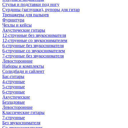
Стулья и подставки под ногу
Сурдины (заглушки), рупоры для гитар
Тренажеры для пальцев
Фурнитура
Чехлы и кейсы
Акустические гитары
12-струнные без звукоснимателя
12-струнные со звукоснимателем
6-струнные без звукоснимателя
6-струнные со звукоснимателем
7-струнные без звукоснимателя
Левосторонние
Наборы и комплекты
Солидбади и сайлент
Бас-гитары
4-струнные
5-струнные
6-струнные
Акустические
Безладовые
Левосторонние
Классические гитары
7-струнные
Без звукоснимателя
Со звукоснимателем