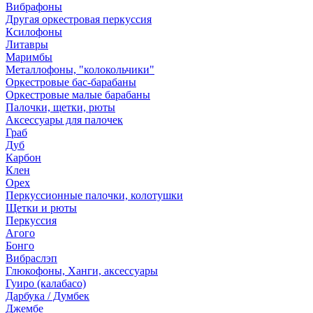
Вибрафоны
Другая оркестровая перкуссия
Ксилофоны
Литавры
Маримбы
Металлофоны, "колокольчики"
Оркестровые бас-барабаны
Оркестровые малые барабаны
Палочки, щетки, рюты
Аксессуары для палочек
Граб
Дуб
Карбон
Клен
Орех
Перкуссионные палочки, колотушки
Щетки и рюты
Перкуссия
Агого
Бонго
Вибраслэп
Глюкофоны, Ханги, аксессуары
Гуиро (калабасо)
Дарбука / Думбек
Джембе