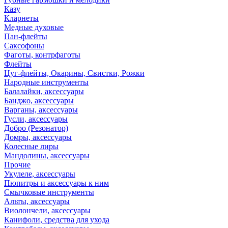
Казу
Кларнеты
Медные духовые
Пан-флейты
Саксофоны
Фаготы, контрфаготы
Флейты
Цуг-флейты, Окарины, Свистки, Рожки
Народные инструменты
Балалайки, аксессуары
Банджо, аксессуары
Варганы, аксессуары
Гусли, аксессуары
Добро (Резонатор)
Домры, аксессуары
Колесные лиры
Мандолины, аксессуары
Прочие
Укулеле, аксессуары
Пюпитры и аксессуары к ним
Смычковые инструменты
Альты, аксессуары
Виолончели, аксессуары
Канифоли, средства для ухода