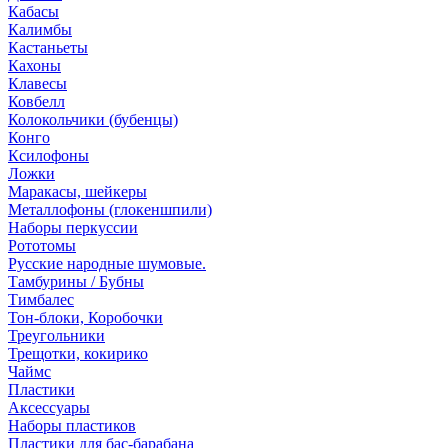
Кабасы
Калимбы
Кастаньеты
Кахоны
Клавесы
Ковбелл
Колокольчики (бубенцы)
Конго
Ксилофоны
Ложки
Маракасы, шейкеры
Металлофоны (глокеншпили)
Наборы перкуссии
Рототомы
Русские народные шумовые.
Тамбурины / Бубны
Тимбалес
Тон-блоки, Коробочки
Треугольники
Трещотки, кокирико
Чаймс
Пластики
Аксессуары
Наборы пластиков
Пластики для бас-барабана