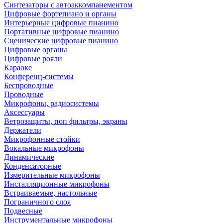
Синтезаторы с автоаккомпанементом
Цифровые фортепиано и органы
Интерьерные цифровые пианино
Портативные цифровые пианино
Сценические цифровые пианино
Цифровые органы
Цифровые рояли
Караоке
Конференц-системы
Беспроводные
Проводные
Микрофоны, радиосистемы
Аксессуары
Ветрозащиты, поп фильтры, экраны
Держатели
Микрофонные стойки
Вокальные микрофоны
Динамические
Конденсаторные
Измерительные микрофоны
Инсталляционные микрофоны
Встраиваемые, настольные
Пограничного слоя
Подвесные
Инструментальные микрофоны