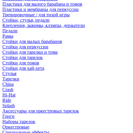
Пластики для малого барабана и томов
Пластики и мембраны для перкуссии
Тренировочные / для тихой игры
Стойки, стулья, педали
Крепления, зажимы, клэмпы, держатели
Педали
Рамы
Стойки для малых барабанов
Стойки для перкуссии
Стойки для тарелки и тома
Стойки для тарелок
Стойки для томов
Стойки для хай-хета
Стулья
Тарелки
China
Crash
Hi-Hat
Ride
Splash
Аксессуары для оркестровых тарелок
Гонги
Наборы тарелок
Оркестровые
Специальные эффекты