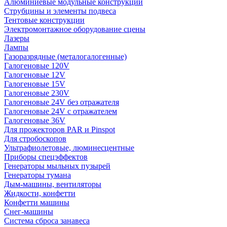
Алюминиевые модульные конструкции
Струбцины и элементы подвеса
Тентовые конструкции
Электромонтажное оборудование сцены
Лазеры
Лампы
Газоразрядные (металогалогенные)
Галогеновые 120V
Галогеновые 12V
Галогеновые 15V
Галогеновые 230V
Галогеновые 24V без отражателя
Галогеновые 24V с отражателем
Галогеновые 36V
Для прожекторов PAR и Pinspot
Для стробоскопов
Ультрафиолетовые, люминесцентные
Приборы спецэффектов
Генераторы мыльных пузырей
Генераторы тумана
Дым-машины, вентиляторы
Жидкости, конфетти
Конфетти машины
Снег-машины
Система сброса занавеса