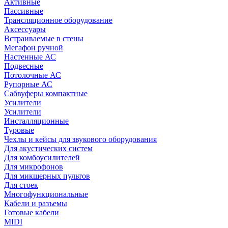
Активные
Пассивные
Трансляционное оборудование
Аксессуары
Встраиваемые в стены
Мегафон ручной
Настенные АС
Подвесные
Потолочные АС
Рупорные АС
Сабвуферы компактные
Усилители
Усилители
Инсталляционные
Туровые
Чехлы и кейсы для звукового оборудования
Для акустических систем
Для комбоусилителей
Для микрофонов
Для микшерных пультов
Для стоек
Многофункциональные
Кабели и разъемы
Готовые кабели
MIDI