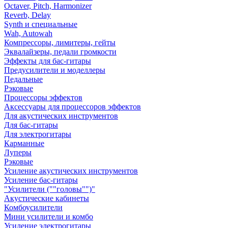
Octaver, Pitch, Harmonizer
Reverb, Delay
Synth и специальные
Wah, Autowah
Компрессоры, лимитеры, гейты
Эквалайзеры, педали громкости
Эффекты для бас-гитары
Предусилители и моделлеры
Педальные
Рэковые
Процессоры эффектов
Аксессуары для процессоров эффектов
Для акустических инструментов
Для бас-гитары
Для электрогитары
Карманные
Луперы
Рэковые
Усиление акустических инструментов
Усиление бас-гитары
"Усилители (""головы"")"
Акустические кабинеты
Комбоусилители
Мини усилители и комбо
Усиление электрогитары