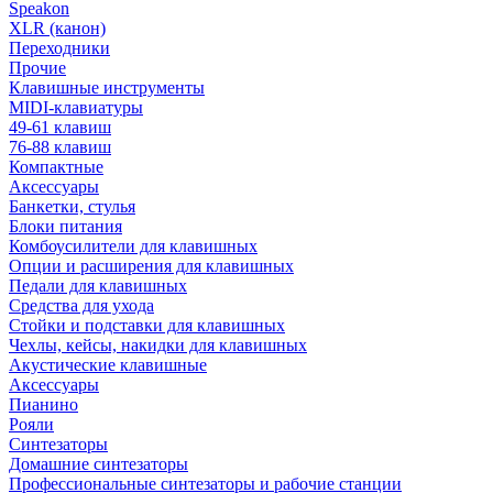
Speakon
XLR (канон)
Переходники
Прочие
Клавишные инструменты
MIDI-клавиатуры
49-61 клавиш
76-88 клавиш
Компактные
Аксессуары
Банкетки, стулья
Блоки питания
Комбоусилители для клавишных
Опции и расширения для клавишных
Педали для клавишных
Средства для ухода
Стойки и подставки для клавишных
Чехлы, кейсы, накидки для клавишных
Акустические клавишные
Аксессуары
Пианино
Рояли
Синтезаторы
Домашние синтезаторы
Профессиональные синтезаторы и рабочие станции