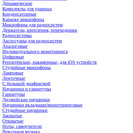
Динамические
Комплекты для ударных
Конденсаторные
Караоке микрофоны
Микрофоны для радиосистем
Держатели, крепления, переходники
Радиосистемы
Аксессуары для радиосистем
Аналоговые
Индивидуального мониторинга
Цифровые
Репортёрские, накамерные, для iOS устройств
Студийные микрофоны
Ламповые
Ленточные
С большой диафрагмой
Наушники и гарнитуры
Гарнитуры
Диджейские наушники
Наушники вкладыши/мониторинговые
Студийные наушники
Закрытые
Открытые
Ноты, самоучители
Вокальная музыка