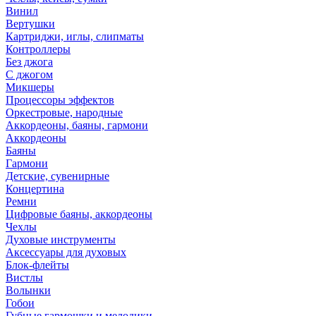
Винил
Вертушки
Картриджи, иглы, слипматы
Контроллеры
Без джога
С джогом
Микшеры
Процессоры эффектов
Оркестровые, народные
Аккордеоны, баяны, гармони
Аккордеоны
Баяны
Гармони
Детские, сувенирные
Концертина
Ремни
Цифровые баяны, аккордеоны
Чехлы
Духовые инструменты
Аксессуары для духовых
Блок-флейты
Вистлы
Волынки
Гобои
Губные гармошки и мелодики