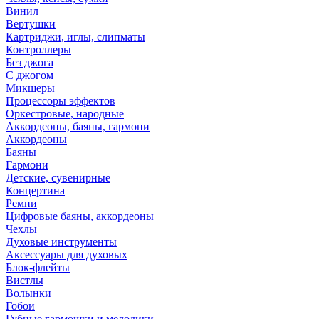
Винил
Вертушки
Картриджи, иглы, слипматы
Контроллеры
Без джога
С джогом
Микшеры
Процессоры эффектов
Оркестровые, народные
Аккордеоны, баяны, гармони
Аккордеоны
Баяны
Гармони
Детские, сувенирные
Концертина
Ремни
Цифровые баяны, аккордеоны
Чехлы
Духовые инструменты
Аксессуары для духовых
Блок-флейты
Вистлы
Волынки
Гобои
Губные гармошки и мелодики