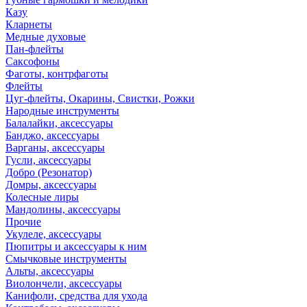
Казу
Кларнеты
Медные духовые
Пан-флейты
Саксофоны
Фаготы, контрфаготы
Флейты
Цуг-флейты, Окарины, Свистки, Рожки
Народные инструменты
Балалайки, аксессуары
Банджо, аксессуары
Варганы, аксессуары
Гусли, аксессуары
Добро (Резонатор)
Домры, аксессуары
Колесные лиры
Мандолины, аксессуары
Прочие
Укулеле, аксессуары
Пюпитры и аксессуары к ним
Смычковые инструменты
Альты, аксессуары
Виолончели, аксессуары
Канифоли, средства для ухода