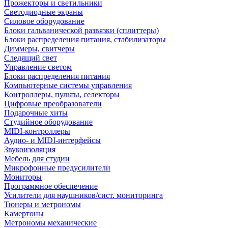
Прожекторы и светильники
Светодиодные экраны
Силовое оборудование
Блоки гальванической развязки (сплиттеры)
Блоки распределения питания, стабилизаторы
Диммеры, свитчеры
Следящий свет
Управление светом
Блоки распределения питания
Компьютерные системы управления
Контроллеры, пульты, селекторы
Цифровые преобразователи
Подарочные хиты
Студийное оборудование
MIDI-контроллеры
Аудио- и MIDI-интерфейсы
Звукоизоляция
Мебель для студии
Микрофонные предусилители
Мониторы
Программное обеспечение
Усилители для наушников/сист. мониторинга
Тюнеры и метрономы
Камертоны
Метрономы механические