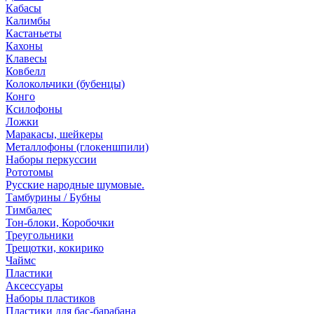
Кабасы
Калимбы
Кастаньеты
Кахоны
Клавесы
Ковбелл
Колокольчики (бубенцы)
Конго
Ксилофоны
Ложки
Маракасы, шейкеры
Металлофоны (глокеншпили)
Наборы перкуссии
Рототомы
Русские народные шумовые.
Тамбурины / Бубны
Тимбалес
Тон-блоки, Коробочки
Треугольники
Трещотки, кокирико
Чаймс
Пластики
Аксессуары
Наборы пластиков
Пластики для бас-барабана