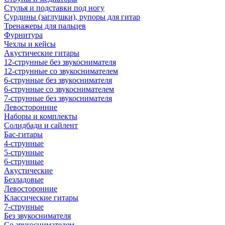
Стулья и подставки под ногу
Сурдины (заглушки), рупоры для гитар
Тренажеры для пальцев
Фурнитура
Чехлы и кейсы
Акустические гитары
12-струнные без звукоснимателя
12-струнные со звукоснимателем
6-струнные без звукоснимателя
6-струнные со звукоснимателем
7-струнные без звукоснимателя
Левосторонние
Наборы и комплекты
Солидбади и сайлент
Бас-гитары
4-струнные
5-струнные
6-струнные
Акустические
Безладовые
Левосторонние
Классические гитары
7-струнные
Без звукоснимателя
Со звукоснимателем