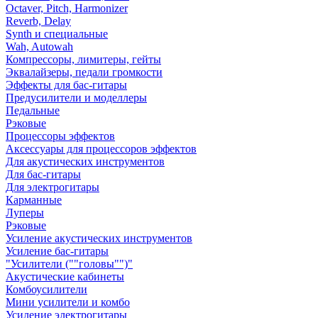
Octaver, Pitch, Harmonizer
Reverb, Delay
Synth и специальные
Wah, Autowah
Компрессоры, лимитеры, гейты
Эквалайзеры, педали громкости
Эффекты для бас-гитары
Предусилители и моделлеры
Педальные
Рэковые
Процессоры эффектов
Аксессуары для процессоров эффектов
Для акустических инструментов
Для бас-гитары
Для электрогитары
Карманные
Луперы
Рэковые
Усиление акустических инструментов
Усиление бас-гитары
"Усилители (""головы"")"
Акустические кабинеты
Комбоусилители
Мини усилители и комбо
Усиление электрогитары