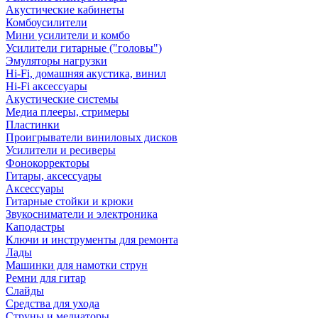
Акустические кабинеты
Комбоусилители
Мини усилители и комбо
Усилители гитарные ("головы")
Эмуляторы нагрузки
Hi-Fi, домашняя акустика, винил
Hi-Fi аксессуары
Акустические системы
Медиа плееры, стримеры
Пластинки
Проигрыватели виниловых дисков
Усилители и ресиверы
Фонокорректоры
Гитары, аксессуары
Аксессуары
Гитарные стойки и крюки
Звукосниматели и электроника
Каподастры
Ключи и инструменты для ремонта
Лады
Машинки для намотки струн
Ремни для гитар
Слайды
Средства для ухода
Струны и медиаторы