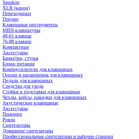
Speakon
XLR (канон)
Переходники
Прочие
Клавишные инструменты
MIDI-клавиатуры
49-61 клавиш
76-88 клавиш
Компактные
Аксессуары
Банкетки, стулья
Блоки питания
Комбоусилители для клавишных
Опции и расширения для клавишных
Педали для клавишных
Средства для ухода
Стойки и подставки для клавишных
Чехлы, кейсы, накидки для клавишных
Акустические клавишные
Аксессуары
Пианино
Рояли
Синтезаторы
Домашние синтезаторы
Профессиональные синтезаторы и рабочие станции