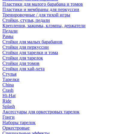
Пластики для малого барабана и томов
Пластики и мембраны для перкуссии
Тренировочные / для тихой игры
Стойки, стулья, педали
Крепления, зажимы, клэмпы, держатели
Педали
Рамы
Стойки для малых барабанов
Стойки для перкуссии
Стойки для тарелки и тома
Стойки для тарелок
Стойки для томов
Стойки для хай-хета
Стулья
Тарелки
China
Crash
Hi-Hat
Ride
Splash
Аксессуары для оркестровых тарелок
Гонги
Наборы тарелок
Оркестровые
Специальные эффекты