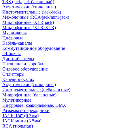
TRS (jack-jack балансный)
Акустические (спикерные)
Инструментальные (jack-jack)
Межблочные (RCA/jack/mini-jack)
Микрофонные (XLR-jack)
Микрофонные (XLR-XLR)
Мультикоры
Цифровые
Кабель-каналы
Коммутационное оборудование
DI-боксы
Дистрибьютеры
Патчпанели, коробки
Силовое оборудование
Сплиттеры
Кабели в бухтах
Акустические (спикерные)
Инструментальные (небалансные)
Микрофонные (балансные)
Мультикорные
Цифровые, коаксиальные, DMX
Разъемы и переходники
JACK 1/4" (6.3мм)
JACK мини (3.5мм)
RCA (тюльпан)