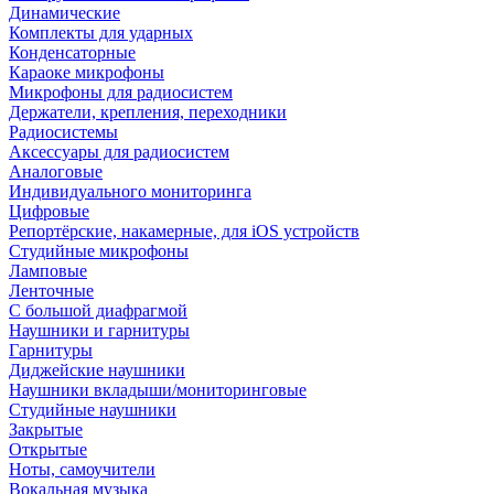
Динамические
Комплекты для ударных
Конденсаторные
Караоке микрофоны
Микрофоны для радиосистем
Держатели, крепления, переходники
Радиосистемы
Аксессуары для радиосистем
Аналоговые
Индивидуального мониторинга
Цифровые
Репортёрские, накамерные, для iOS устройств
Студийные микрофоны
Ламповые
Ленточные
С большой диафрагмой
Наушники и гарнитуры
Гарнитуры
Диджейские наушники
Наушники вкладыши/мониторинговые
Студийные наушники
Закрытые
Открытые
Ноты, самоучители
Вокальная музыка