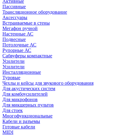
Активные
Пассивные
Трансляционное оборудование
Аксессуары
Встраиваемые в стены
Мегафон ручной
Настенные АС
Подвесные
Потолочные АС
Рупорные АС
Сабвуферы компактные
Усилители
Усилители
Инсталляционные
Туровые
Чехлы и кейсы для звукового оборудования
Для акустических систем
Для комбоусилителей
Для микрофонов
Для микшерных пультов
Для стоек
Многофункциональные
Кабели и разъемы
Готовые кабели
MIDI