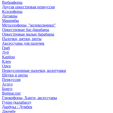
Вибрафоны
Другая оркестровая перкуссия
Ксилофоны
Литавры
Маримбы
Металлофоны, "колокольчики"
Оркестровые бас-барабаны
Оркестровые малые барабаны
Палочки, щетки, рюты
Аксессуары для палочек
Граб
Дуб
Карбон
Клен
Орех
Перкуссионные палочки, колотушки
Щетки и рюты
Перкуссия
Агого
Бонго
Вибраслэп
Глюкофоны, Ханги, аксессуары
Гуиро (калабасо)
Дарбука / Думбек
Джембе