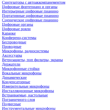
Синтезаторы с автоаккомпанементом
Цифровые фортепиано и органы
Интерьерные цифровые пианино
Портативные цифровые пианино
Сценические цифровые пианино
Цифровые органы
Цифровые рояли
Караоке
Конференц-системы
Беспроводные
Проводные
Микрофоны, радиосистемы
Аксессуары
Ветрозащиты, поп фильтры, экраны
Держатели
Микрофонные стойки
Вокальные микрофоны
Динамические
Конденсаторные
Измерительные микрофоны
Инсталляционные микрофоны
Встраиваемые, настольные
Пограничного слоя
Подвесные
Инструментальные микрофоны