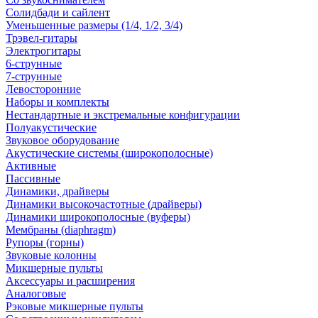
Солидбади и сайлент
Уменьшенные размеры (1/4, 1/2, 3/4)
Трэвел-гитары
Электрогитары
6-струнные
7-струнные
Левосторонние
Наборы и комплекты
Нестандартные и экстремальные конфигурации
Полуакустические
Звуковое оборудование
Акустические системы (широкополосные)
Активные
Пассивные
Динамики, драйверы
Динамики высокочастотные (драйверы)
Динамики широкополосные (вуферы)
Мембраны (diaphragm)
Рупоры (горны)
Звуковые колонны
Микшерные пульты
Аксессуары и расширения
Аналоговые
Рэковые микшерные пульты