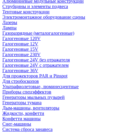
Алюминиевые модульные конструкции
Струбцины и элементы подвеса
Тентовые конструкции
Электромонтажное оборудование сцены
Лазеры
Лампы
Газоразрядные (металогалогенные)
Галогеновые 120V
Галогеновые 12V
Галогеновые 15V
Галогеновые 230V
Галогеновые 24V без отражателя
Галогеновые 24V с отражателем
Галогеновые 36V
Для прожекторов PAR и Pinspot
Для стробоскопов
Ультрафиолетовые, люминесцентные
Приборы спецэффектов
Генераторы мыльных пузырей
Генераторы тумана
Дым-машины, вентиляторы
Жидкости, конфетти
Конфетти машины
Снег-машины
Система сброса занавеса