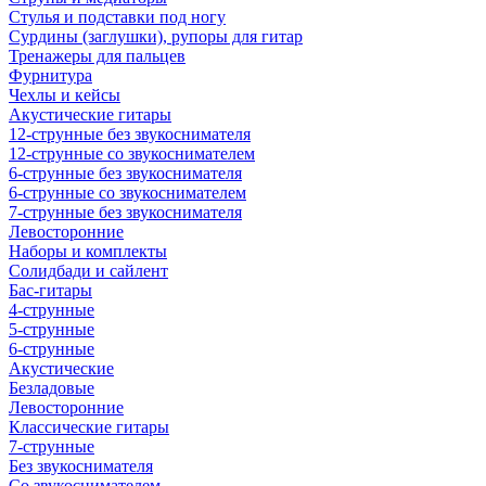
Стулья и подставки под ногу
Сурдины (заглушки), рупоры для гитар
Тренажеры для пальцев
Фурнитура
Чехлы и кейсы
Акустические гитары
12-струнные без звукоснимателя
12-струнные со звукоснимателем
6-струнные без звукоснимателя
6-струнные со звукоснимателем
7-струнные без звукоснимателя
Левосторонние
Наборы и комплекты
Солидбади и сайлент
Бас-гитары
4-струнные
5-струнные
6-струнные
Акустические
Безладовые
Левосторонние
Классические гитары
7-струнные
Без звукоснимателя
Со звукоснимателем