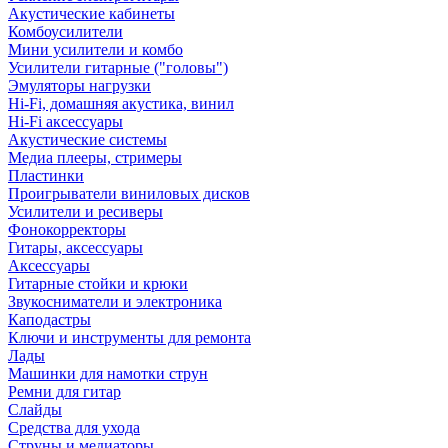
Акустические кабинеты
Комбоусилители
Мини усилители и комбо
Усилители гитарные ("головы")
Эмуляторы нагрузки
Hi-Fi, домашняя акустика, винил
Hi-Fi аксессуары
Акустические системы
Медиа плееры, стримеры
Пластинки
Проигрыватели виниловых дисков
Усилители и ресиверы
Фонокорректоры
Гитары, аксессуары
Аксессуары
Гитарные стойки и крюки
Звукосниматели и электроника
Каподастры
Ключи и инструменты для ремонта
Лады
Машинки для намотки струн
Ремни для гитар
Слайды
Средства для ухода
Струны и медиаторы