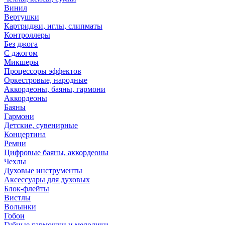
Винил
Вертушки
Картриджи, иглы, слипматы
Контроллеры
Без джога
С джогом
Микшеры
Процессоры эффектов
Оркестровые, народные
Аккордеоны, баяны, гармони
Аккордеоны
Баяны
Гармони
Детские, сувенирные
Концертина
Ремни
Цифровые баяны, аккордеоны
Чехлы
Духовые инструменты
Аксессуары для духовых
Блок-флейты
Вистлы
Волынки
Гобои
Губные гармошки и мелодики