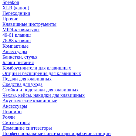
Speakon
XLR (канон)
Переходники
Прочие
Клавишные инструменты
MIDI-клавиатуры
49-61 клавиш
76-88 клавиш
Компактные
Аксессуары
Банкетки, стулья
Блоки питания
Комбоусилители для клавишных
Опции и расширения для клавишных
Педали для клавишных
Средства для ухода
Стойки и подставки для клавишных
Чехлы, кейсы, накидки для клавишных
Акустические клавишные
Аксессуары
Пианино
Рояли
Синтезаторы
Домашние синтезаторы
Профессиональные синтезаторы и рабочие станции