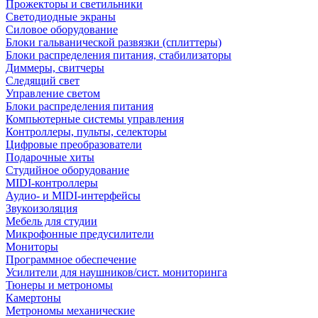
Прожекторы и светильники
Светодиодные экраны
Силовое оборудование
Блоки гальванической развязки (сплиттеры)
Блоки распределения питания, стабилизаторы
Диммеры, свитчеры
Следящий свет
Управление светом
Блоки распределения питания
Компьютерные системы управления
Контроллеры, пульты, селекторы
Цифровые преобразователи
Подарочные хиты
Студийное оборудование
MIDI-контроллеры
Аудио- и MIDI-интерфейсы
Звукоизоляция
Мебель для студии
Микрофонные предусилители
Мониторы
Программное обеспечение
Усилители для наушников/сист. мониторинга
Тюнеры и метрономы
Камертоны
Метрономы механические