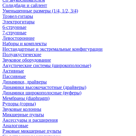
Солидбади и сайлент
Уменьшенные размеры (1/4, 1/2, 3/4)
Трэвел-гитары
Электрогитары
6-струнные
7-струнные
Левосторонние
Наборы и комплекты
Нестандартные и экстремальные конфигурации
Полуакустические
Звуковое оборудование
Акустические системы (широкополосные)
Активные
Пассивные
Динамики, драйверы
Динамики высокочастотные (драйверы)
Динамики широкополосные (вуферы)
Мембраны (diaphragm)
Рупоры (горны)
Звуковые колонны
Микшерные пульты
Аксессуары и расширения
Аналоговые
Рэковые микшерные пульты