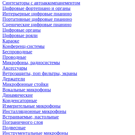
Синтезаторы с автоаккомпанементом
Цифровые фортепиано и органы
Интерьерные цифровые пианино
Портативные цифровые пианино
Сценические цифровые пианино
Цифровые органы
Цифровые рояли
Караоке
Конференц-системы
Беспроводные
Проводные
Микрофоны, радиосистемы
Аксессуары
Ветрозащиты, поп фильтры, экраны
Держатели
Микрофонные стойки
Вокальные микрофоны
Динамические
Конденсаторные
Измерительные микрофоны
Инсталляционные микрофоны
Встраиваемые, настольные
Пограничного слоя
Подвесные
Инструментальные микрофоны