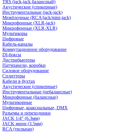
TRS (jack-jack балансный)
Акустические (спикерные)
Инструментальные (jack-jack)
Межблочные (RCA/jack/mini-jack)
Микрофонные (XLR-jack)
Микрофонные (XLR-XLR)
Мультикоры
Цифровые
Кабель-каналы
Коммутационное оборудование
DI-боксы
Дистрибьютеры
Патчпанели, коробки
Силовое оборудование
Сплиттеры
Кабели в бухтах
Акустические (спикерные)
Инструментальные (небалансные)
Микрофонные (балансные)
Мультикорные
Цифровые, коаксиальные, DMX
Разъемы и переходники
JACK 1/4" (6.3мм)
JACK мини (3.5мм)
RCA (тюльпан)