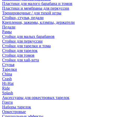
Пластики для малого барабана и томов
Пластики и мембраны для перкуссии
Тренировочные / для тихой игры
Стойки, стулья, педали
Крепления, зажимы, клэмпы, держатели
Педали
Рамы
Стойки для малых барабанов
Стойки для перкуссии
Стойки для тарелки и тома
Стойки для тарелок
Стойки для томов
Стойки для хай-хета
Стулья
Тарелки
China
Crash
Hi-Hat
Ride
Splash
Аксессуары для оркестровых тарелок
Гонги
Наборы тарелок
Оркестровые
Специальные эффекты