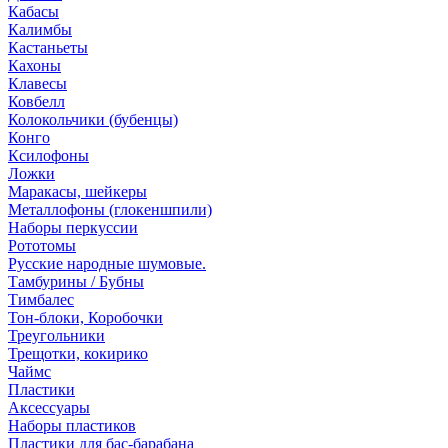
Кабасы
Калимбы
Кастаньеты
Кахоны
Клавесы
Ковбелл
Колокольчики (бубенцы)
Конго
Ксилофоны
Ложки
Маракасы, шейкеры
Металлофоны (глокеншпили)
Наборы перкуссии
Рототомы
Русские народные шумовые.
Тамбурины / Бубны
Тимбалес
Тон-блоки, Коробочки
Треугольники
Трещотки, кокирико
Чаймс
Пластики
Аксессуары
Наборы пластиков
Пластики для бас-барабана