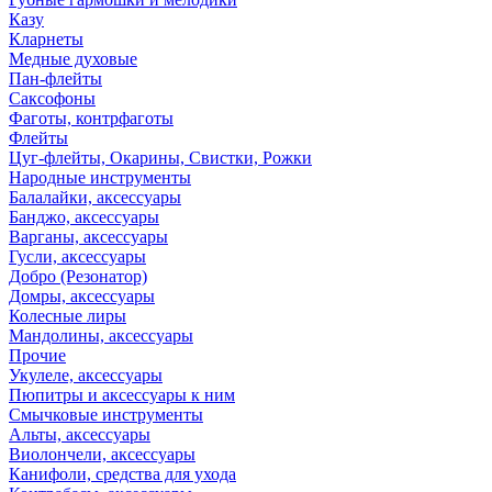
Казу
Кларнеты
Медные духовые
Пан-флейты
Саксофоны
Фаготы, контрфаготы
Флейты
Цуг-флейты, Окарины, Свистки, Рожки
Народные инструменты
Балалайки, аксессуары
Банджо, аксессуары
Варганы, аксессуары
Гусли, аксессуары
Добро (Резонатор)
Домры, аксессуары
Колесные лиры
Мандолины, аксессуары
Прочие
Укулеле, аксессуары
Пюпитры и аксессуары к ним
Смычковые инструменты
Альты, аксессуары
Виолончели, аксессуары
Канифоли, средства для ухода