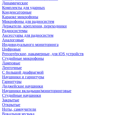
Динамические
Комплекты для ударных
Конденсаторные
Караоке микрофоны
Микрофоны для радиосистем
Держатели, крепления, переходники
Радиосистемы
Аксессуары для радиосистем
Аналоговые
Индивидуального мониторинга
Цифровые
Репортёрские, накамерные, для iOS устройств
Студийные микрофоны
Ламповые
Ленточные
С большой диафрагмой
Наушники и гарнитуры
Гарнитуры
Диджейские наушники
Наушники вкладыши/мониторинговые
Студийные наушники
Закрытые
Открытые
Ноты, самоучители
Вокальная музыка