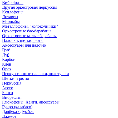
Вибрафоны
Другая оркестровая перкуссия
Ксилофоны
Литавры
Маримбы
Металлофоны, "колокольчики"
Оркестровые бас-барабаны
Оркестровые малые барабаны
Палочки, щетки, рюты
Аксессуары для палочек
Граб
Дуб
Карбон
Клен
Орех
Перкуссионные палочки, колотушки
Щетки и рюты
Перкуссия
Агого
Бонго
Вибраслэп
Глюкофоны, Ханги, аксессуары
Гуиро (калабасо)
Дарбука / Думбек
Джембе