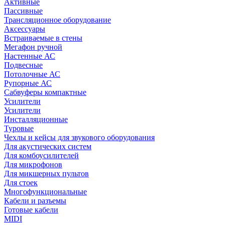
Активные
Пассивные
Трансляционное оборудование
Аксессуары
Встраиваемые в стены
Мегафон ручной
Настенные АС
Подвесные
Потолочные АС
Рупорные АС
Сабвуферы компактные
Усилители
Усилители
Инсталляционные
Туровые
Чехлы и кейсы для звукового оборудования
Для акустических систем
Для комбоусилителей
Для микрофонов
Для микшерных пультов
Для стоек
Многофункциональные
Кабели и разъемы
Готовые кабели
MIDI