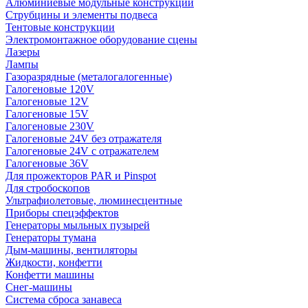
Алюминиевые модульные конструкции
Струбцины и элементы подвеса
Тентовые конструкции
Электромонтажное оборудование сцены
Лазеры
Лампы
Газоразрядные (металогалогенные)
Галогеновые 120V
Галогеновые 12V
Галогеновые 15V
Галогеновые 230V
Галогеновые 24V без отражателя
Галогеновые 24V с отражателем
Галогеновые 36V
Для прожекторов PAR и Pinspot
Для стробоскопов
Ультрафиолетовые, люминесцентные
Приборы спецэффектов
Генераторы мыльных пузырей
Генераторы тумана
Дым-машины, вентиляторы
Жидкости, конфетти
Конфетти машины
Снег-машины
Система сброса занавеса