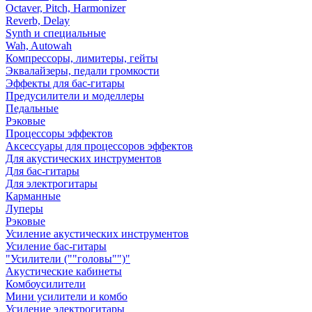
Octaver, Pitch, Harmonizer
Reverb, Delay
Synth и специальные
Wah, Autowah
Компрессоры, лимитеры, гейты
Эквалайзеры, педали громкости
Эффекты для бас-гитары
Предусилители и моделлеры
Педальные
Рэковые
Процессоры эффектов
Аксессуары для процессоров эффектов
Для акустических инструментов
Для бас-гитары
Для электрогитары
Карманные
Луперы
Рэковые
Усиление акустических инструментов
Усиление бас-гитары
"Усилители (""головы"")"
Акустические кабинеты
Комбоусилители
Мини усилители и комбо
Усиление электрогитары