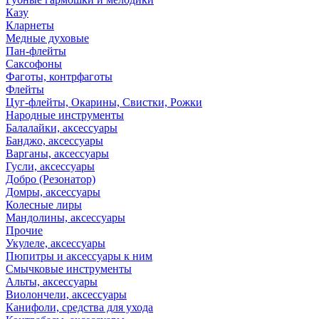
Казу
Кларнеты
Медные духовые
Пан-флейты
Саксофоны
Фаготы, контрфаготы
Флейты
Цуг-флейты, Окарины, Свистки, Рожки
Народные инструменты
Балалайки, аксессуары
Банджо, аксессуары
Варганы, аксессуары
Гусли, аксессуары
Добро (Резонатор)
Домры, аксессуары
Колесные лиры
Мандолины, аксессуары
Прочие
Укулеле, аксессуары
Пюпитры и аксессуары к ним
Смычковые инструменты
Альты, аксессуары
Виолончели, аксессуары
Канифоли, средства для ухода