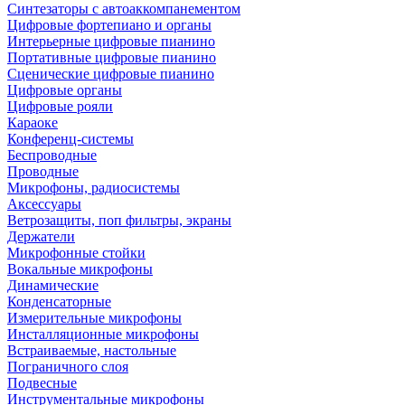
Синтезаторы с автоаккомпанементом
Цифровые фортепиано и органы
Интерьерные цифровые пианино
Портативные цифровые пианино
Сценические цифровые пианино
Цифровые органы
Цифровые рояли
Караоке
Конференц-системы
Беспроводные
Проводные
Микрофоны, радиосистемы
Аксессуары
Ветрозащиты, поп фильтры, экраны
Держатели
Микрофонные стойки
Вокальные микрофоны
Динамические
Конденсаторные
Измерительные микрофоны
Инсталляционные микрофоны
Встраиваемые, настольные
Пограничного слоя
Подвесные
Инструментальные микрофоны