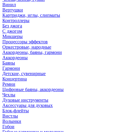
Винил
Вертушки
Картриджи, иглы, слипматы
Контроллеры
Без джога
С джогом
Микшеры
Процессоры эффектов
Оркестровые, народные
Аккордеоны, баяны, гармони
Аккордеоны
Баяны
Гармони
Детские, сувенирные
Концертина
Ремни
Цифровые баяны, аккордеоны
Чехлы
Духовые инструменты
Аксессуары для духовых
Блок-флейты
Вистлы
Волынки
Гобои
Губные гармошки и мелодики