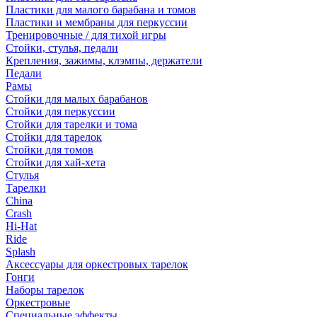
Пластики для малого барабана и томов
Пластики и мембраны для перкуссии
Тренировочные / для тихой игры
Стойки, стулья, педали
Крепления, зажимы, клэмпы, держатели
Педали
Рамы
Стойки для малых барабанов
Стойки для перкуссии
Стойки для тарелки и тома
Стойки для тарелок
Стойки для томов
Стойки для хай-хета
Стулья
Тарелки
China
Crash
Hi-Hat
Ride
Splash
Аксессуары для оркестровых тарелок
Гонги
Наборы тарелок
Оркестровые
Специальные эффекты