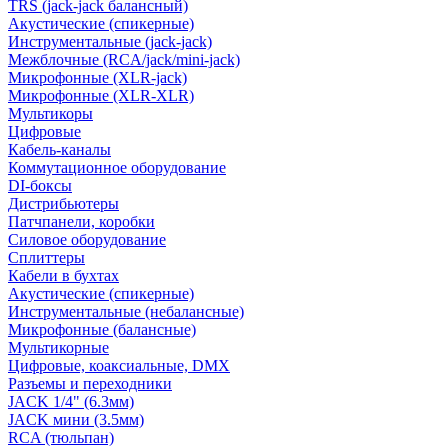
TRS (jack-jack балансный)
Акустические (спикерные)
Инструментальные (jack-jack)
Межблочные (RCA/jack/mini-jack)
Микрофонные (XLR-jack)
Микрофонные (XLR-XLR)
Мультикоры
Цифровые
Кабель-каналы
Коммутационное оборудование
DI-боксы
Дистрибьютеры
Патчпанели, коробки
Силовое оборудование
Сплиттеры
Кабели в бухтах
Акустические (спикерные)
Инструментальные (небалансные)
Микрофонные (балансные)
Мультикорные
Цифровые, коаксиальные, DMX
Разъемы и переходники
JACK 1/4" (6.3мм)
JACK мини (3.5мм)
RCA (тюльпан)