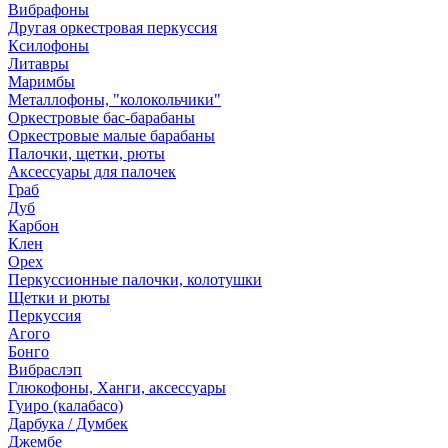
Вибрафоны
Другая оркестровая перкуссия
Ксилофоны
Литавры
Маримбы
Металлофоны, "колокольчики"
Оркестровые бас-барабаны
Оркестровые малые барабаны
Палочки, щетки, рюты
Аксессуары для палочек
Граб
Дуб
Карбон
Клен
Орех
Перкуссионные палочки, колотушки
Щетки и рюты
Перкуссия
Агого
Бонго
Вибраслэп
Глюкофоны, Ханги, аксессуары
Гуиро (калабасо)
Дарбука / Думбек
Джембе