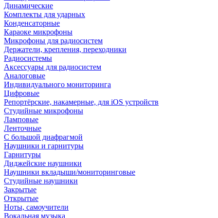
Динамические
Комплекты для ударных
Конденсаторные
Караоке микрофоны
Микрофоны для радиосистем
Держатели, крепления, переходники
Радиосистемы
Аксессуары для радиосистем
Аналоговые
Индивидуального мониторинга
Цифровые
Репортёрские, накамерные, для iOS устройств
Студийные микрофоны
Ламповые
Ленточные
С большой диафрагмой
Наушники и гарнитуры
Гарнитуры
Диджейские наушники
Наушники вкладыши/мониторинговые
Студийные наушники
Закрытые
Открытые
Ноты, самоучители
Вокальная музыка