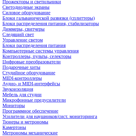
Прожекторы и светильники
Светодиодные экраны
Силовое оборудование
Блоки гальванической развязки (сплиттеры)
Блоки распределения питания, стабилизаторы
Диммеры, свитчеры
Следящий свет
Управление светом
Блоки распределения питания
Компьютерные системы управления
Контроллеры, пульты, селекторы
Цифровые преобразователи
Подарочные хиты
Студийное оборудование
MIDI-контроллеры
Аудио- и MIDI-интерфейсы
Звукоизоляция
Мебель для студии
Микрофонные предусилители
Мониторы
Программное обеспечение
Усилители для наушников/сист. мониторинга
Тюнеры и метрономы
Камертоны
Метрономы механические