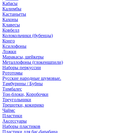
Кабасы
Калимбы
Кастаньеты
Кахоны
Клавесы
Ковбелл
Колокольчики (бубенцы)
Конго
Ксилофоны
Ложки
Маракасы, шейкеры
Металлофоны (глокеншпили)
Наборы перкуссии
Рототомы
Русские народные шумовые.
Тамбурины / Бубны
Тимбалес
Тон-блоки, Коробочки
Треугольники
Трещотки, кокирико
Чаймс
Пластики
Аксессуары
Наборы пластиков
Пластики для бас-барабана