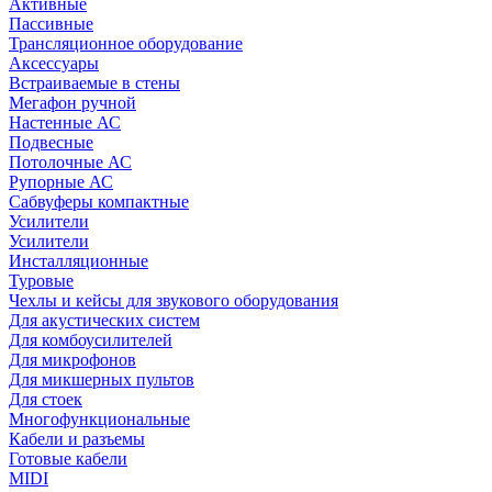
Активные
Пассивные
Трансляционное оборудование
Аксессуары
Встраиваемые в стены
Мегафон ручной
Настенные АС
Подвесные
Потолочные АС
Рупорные АС
Сабвуферы компактные
Усилители
Усилители
Инсталляционные
Туровые
Чехлы и кейсы для звукового оборудования
Для акустических систем
Для комбоусилителей
Для микрофонов
Для микшерных пультов
Для стоек
Многофункциональные
Кабели и разъемы
Готовые кабели
MIDI