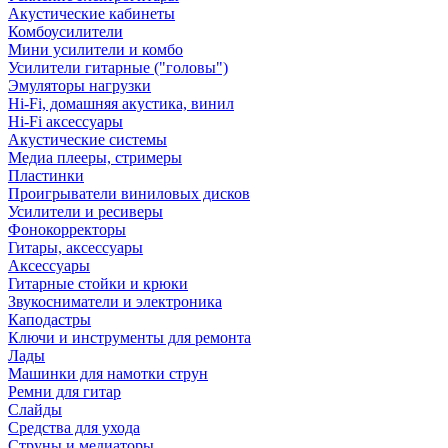
Акустические кабинеты
Комбоусилители
Мини усилители и комбо
Усилители гитарные ("головы")
Эмуляторы нагрузки
Hi-Fi, домашняя акустика, винил
Hi-Fi аксессуары
Акустические системы
Медиа плееры, стримеры
Пластинки
Проигрыватели виниловых дисков
Усилители и ресиверы
Фонокорректоры
Гитары, аксессуары
Аксессуары
Гитарные стойки и крюки
Звукосниматели и электроника
Каподастры
Ключи и инструменты для ремонта
Лады
Машинки для намотки струн
Ремни для гитар
Слайды
Средства для ухода
Струны и медиаторы