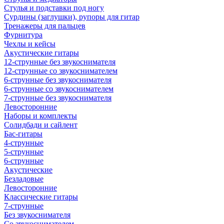
Стулья и подставки под ногу
Сурдины (заглушки), рупоры для гитар
Тренажеры для пальцев
Фурнитура
Чехлы и кейсы
Акустические гитары
12-струнные без звукоснимателя
12-струнные со звукоснимателем
6-струнные без звукоснимателя
6-струнные со звукоснимателем
7-струнные без звукоснимателя
Левосторонние
Наборы и комплекты
Солидбади и сайлент
Бас-гитары
4-струнные
5-струнные
6-струнные
Акустические
Безладовые
Левосторонние
Классические гитары
7-струнные
Без звукоснимателя
Со звукоснимателем