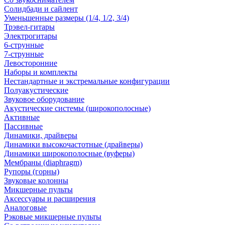
Солидбади и сайлент
Уменьшенные размеры (1/4, 1/2, 3/4)
Трэвел-гитары
Электрогитары
6-струнные
7-струнные
Левосторонние
Наборы и комплекты
Нестандартные и экстремальные конфигурации
Полуакустические
Звуковое оборудование
Акустические системы (широкополосные)
Активные
Пассивные
Динамики, драйверы
Динамики высокочастотные (драйверы)
Динамики широкополосные (вуферы)
Мембраны (diaphragm)
Рупоры (горны)
Звуковые колонны
Микшерные пульты
Аксессуары и расширения
Аналоговые
Рэковые микшерные пульты