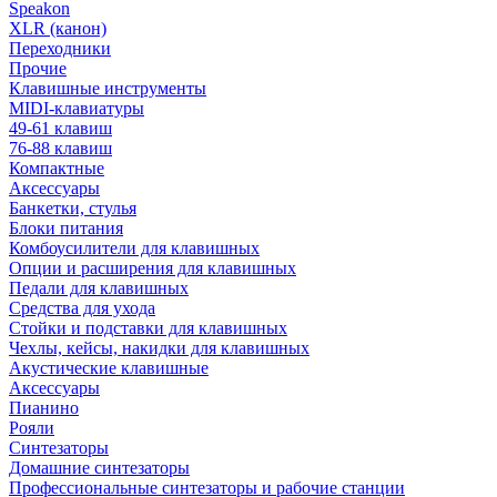
Speakon
XLR (канон)
Переходники
Прочие
Клавишные инструменты
MIDI-клавиатуры
49-61 клавиш
76-88 клавиш
Компактные
Аксессуары
Банкетки, стулья
Блоки питания
Комбоусилители для клавишных
Опции и расширения для клавишных
Педали для клавишных
Средства для ухода
Стойки и подставки для клавишных
Чехлы, кейсы, накидки для клавишных
Акустические клавишные
Аксессуары
Пианино
Рояли
Синтезаторы
Домашние синтезаторы
Профессиональные синтезаторы и рабочие станции