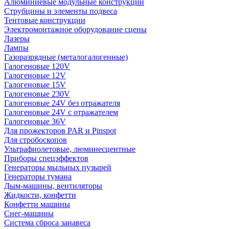
Алюминиевые модульные конструкции
Струбцины и элементы подвеса
Тентовые конструкции
Электромонтажное оборудование сцены
Лазеры
Лампы
Газоразрядные (металогалогенные)
Галогеновые 120V
Галогеновые 12V
Галогеновые 15V
Галогеновые 230V
Галогеновые 24V без отражателя
Галогеновые 24V с отражателем
Галогеновые 36V
Для прожекторов PAR и Pinspot
Для стробоскопов
Ультрафиолетовые, люминесцентные
Приборы спецэффектов
Генераторы мыльных пузырей
Генераторы тумана
Дым-машины, вентиляторы
Жидкости, конфетти
Конфетти машины
Снег-машины
Система сброса занавеса