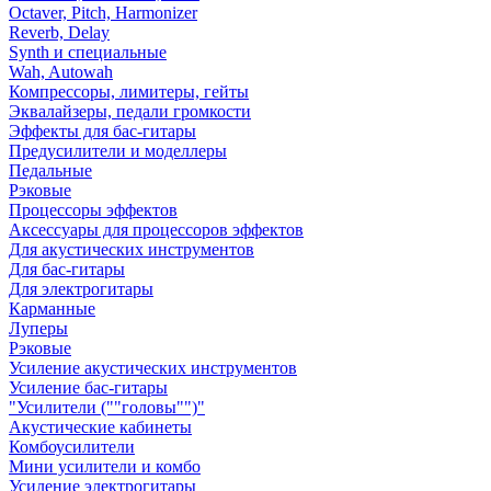
Octaver, Pitch, Harmonizer
Reverb, Delay
Synth и специальные
Wah, Autowah
Компрессоры, лимитеры, гейты
Эквалайзеры, педали громкости
Эффекты для бас-гитары
Предусилители и моделлеры
Педальные
Рэковые
Процессоры эффектов
Аксессуары для процессоров эффектов
Для акустических инструментов
Для бас-гитары
Для электрогитары
Карманные
Луперы
Рэковые
Усиление акустических инструментов
Усиление бас-гитары
"Усилители (""головы"")"
Акустические кабинеты
Комбоусилители
Мини усилители и комбо
Усиление электрогитары