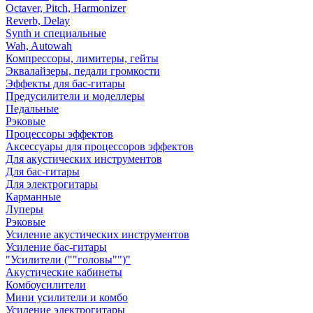
Octaver, Pitch, Harmonizer
Reverb, Delay
Synth и специальные
Wah, Autowah
Компрессоры, лимитеры, гейты
Эквалайзеры, педали громкости
Эффекты для бас-гитары
Предусилители и моделлеры
Педальные
Рэковые
Процессоры эффектов
Аксессуары для процессоров эффектов
Для акустических инструментов
Для бас-гитары
Для электрогитары
Карманные
Луперы
Рэковые
Усиление акустических инструментов
Усиление бас-гитары
"Усилители (""головы"")"
Акустические кабинеты
Комбоусилители
Мини усилители и комбо
Усиление электрогитары