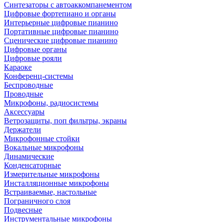
Синтезаторы с автоаккомпанементом
Цифровые фортепиано и органы
Интерьерные цифровые пианино
Портативные цифровые пианино
Сценические цифровые пианино
Цифровые органы
Цифровые рояли
Караоке
Конференц-системы
Беспроводные
Проводные
Микрофоны, радиосистемы
Аксессуары
Ветрозащиты, поп фильтры, экраны
Держатели
Микрофонные стойки
Вокальные микрофоны
Динамические
Конденсаторные
Измерительные микрофоны
Инсталляционные микрофоны
Встраиваемые, настольные
Пограничного слоя
Подвесные
Инструментальные микрофоны