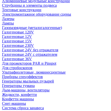
Алюминиевые модульные конструкции
Струбцины и элементы подвеса
Тентовые конструкции
Электромонтажное оборудование сцены
Лазеры
Лампы
Газоразрядные (металогалогенные)
Галогеновые 120V
Галогеновые 12V
Галогеновые 15V
Галогеновые 230V
Галогеновые 24V без отражателя
Галогеновые 24V с отражателем
Галогеновые 36V
Для прожекторов PAR и Pinspot
Для стробоскопов
Ультрафиолетовые, люминесцентные
Приборы спецэффектов
Генераторы мыльных пузырей
Генераторы тумана
Дым-машины, вентиляторы
Жидкости, конфетти
Конфетти машины
Снег-машины
Система сброса занавеса