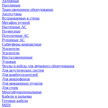
Активные
Пассивные
Трансляционное оборудование
Аксессуары
Встраиваемые в стены
Мегафон ручной
Настенные АС
Подвесные
Потолочные АС
Рупорные АС
Сабвуферы компактные
Усилители
Усилители
Инсталляционные
Туровые
Чехлы и кейсы для звукового оборудования
Для акустических систем
Для комбоусилителей
Для микрофонов
Для микшерных пультов
Для стоек
Многофункциональные
Кабели и разъемы
Готовые кабели
MIDI