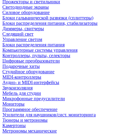
Прожекторы и светильники
Светодиодные экраны
Силовое оборудование
Блоки гальванической развязки (сплиттеры)
Блоки распределения питания, стабилизаторы
Диммеры, свитчеры
Следящий свет
Управление светом
Блоки распределения питания
Компьютерные системы управления
Контроллеры, пульты, селекторы
Цифровые преобразователи
Подарочные хиты
Студийное оборудование
MIDI-контроллеры
Аудио- и MIDI-интерфейсы
Звукоизоляция
Мебель для студии
Микрофонные предусилители
Мониторы
Программное обеспечение
Усилители для наушников/сист. мониторинга
Тюнеры и метрономы
Камертоны
Метрономы механические