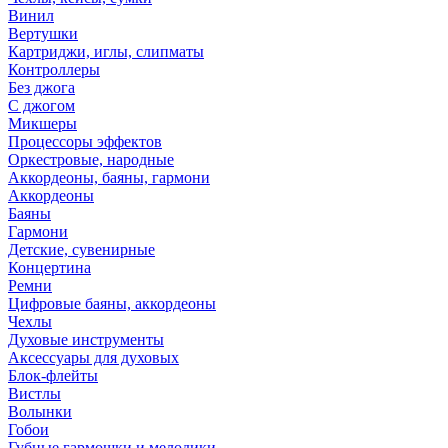
Винил
Вертушки
Картриджи, иглы, слипматы
Контроллеры
Без джога
С джогом
Микшеры
Процессоры эффектов
Оркестровые, народные
Аккордеоны, баяны, гармони
Аккордеоны
Баяны
Гармони
Детские, сувенирные
Концертина
Ремни
Цифровые баяны, аккордеоны
Чехлы
Духовые инструменты
Аксессуары для духовых
Блок-флейты
Вистлы
Волынки
Гобои
Губные гармошки и мелодики