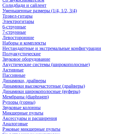
Солидбади и сайлент
Уменьшенные размеры (1/4, 1/2, 3/4)
Трэвел-гитары
Электрогитары
6-струнные
7-струнные
Левосторонние
Наборы и комплекты
Нестандартные и экстремальные конфигурации
Полуакустические
Звуковое оборудование
Акустические системы (широкополосные)
Активные
Пассивные
Динамики, драйверы
Динамики высокочастотные (драйверы)
Динамики широкополосные (вуферы)
Мембраны (diaphragm)
Рупоры (горны)
Звуковые колонны
Микшерные пульты
Аксессуары и расширения
Аналоговые
Рэковые микшерные пульты