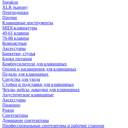
Speakon
XLR (канон)
Переходники
Прочие
Клавишные инструменты
MIDI-клавиатуры
49-61 клавиш
76-88 клавиш
Компактные
Аксессуары
Банкетки, стулья
Блоки питания
Комбоусилители для клавишных
Опции и расширения для клавишных
Педали для клавишных
Средства для ухода
Стойки и подставки для клавишных
Чехлы, кейсы, накидки для клавишных
Акустические клавишные
Аксессуары
Пианино
Рояли
Синтезаторы
Домашние синтезаторы
Профессиональные синтезаторы и рабочие станции