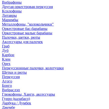
Вибрафоны
Другая оркестровая перкуссия
Ксилофоны
Литавры
Маримбы
Металлофоны, "колокольчики"
Оркестровые бас-барабаны
Оркестровые малые барабаны
Палочки, щетки, рюты
Аксессуары для палочек
Граб
Дуб
Карбон
Клен
Орех
Перкуссионные палочки, колотушки
Щетки и рюты
Перкуссия
Агого
Бонго
Вибраслэп
Глюкофоны, Ханги, аксессуары
Гуиро (калабасо)
Дарбука / Думбек
Джембе