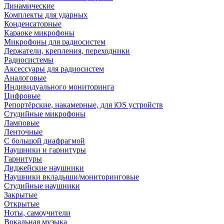
Динамические
Комплекты для ударных
Конденсаторные
Караоке микрофоны
Микрофоны для радиосистем
Держатели, крепления, переходники
Радиосистемы
Аксессуары для радиосистем
Аналоговые
Индивидуального мониторинга
Цифровые
Репортёрские, накамерные, для iOS устройств
Студийные микрофоны
Ламповые
Ленточные
С большой диафрагмой
Наушники и гарнитуры
Гарнитуры
Диджейские наушники
Наушники вкладыши/мониторинговые
Студийные наушники
Закрытые
Открытые
Ноты, самоучители
Вокальная музыка