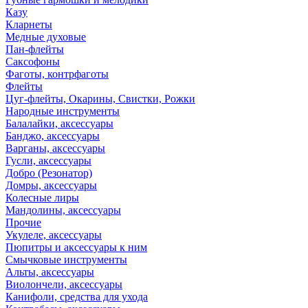
Казу
Кларнеты
Медные духовые
Пан-флейты
Саксофоны
Фаготы, контрфаготы
Флейты
Цуг-флейты, Окарины, Свистки, Рожки
Народные инструменты
Балалайки, аксессуары
Банджо, аксессуары
Варганы, аксессуары
Гусли, аксессуары
Добро (Резонатор)
Домры, аксессуары
Колесные лиры
Мандолины, аксессуары
Прочие
Укулеле, аксессуары
Пюпитры и аксессуары к ним
Смычковые инструменты
Альты, аксессуары
Виолончели, аксессуары
Канифоли, средства для ухода