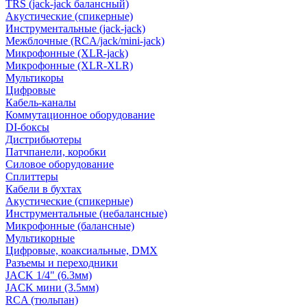
TRS (jack-jack балансный)
Акустические (спикерные)
Инструментальные (jack-jack)
Межблочные (RCA/jack/mini-jack)
Микрофонные (XLR-jack)
Микрофонные (XLR-XLR)
Мультикоры
Цифровые
Кабель-каналы
Коммутационное оборудование
DI-боксы
Дистрибьютеры
Патчпанели, коробки
Силовое оборудование
Сплиттеры
Кабели в бухтах
Акустические (спикерные)
Инструментальные (небалансные)
Микрофонные (балансные)
Мультикорные
Цифровые, коаксиальные, DMX
Разъемы и переходники
JACK 1/4" (6.3мм)
JACK мини (3.5мм)
RCA (тюльпан)