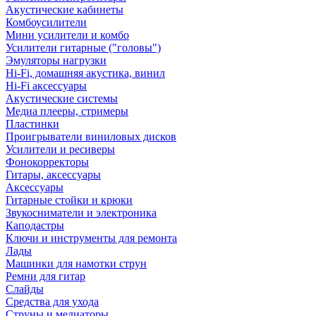
Акустические кабинеты
Комбоусилители
Мини усилители и комбо
Усилители гитарные ("головы")
Эмуляторы нагрузки
Hi-Fi, домашняя акустика, винил
Hi-Fi аксессуары
Акустические системы
Медиа плееры, стримеры
Пластинки
Проигрыватели виниловых дисков
Усилители и ресиверы
Фонокорректоры
Гитары, аксессуары
Аксессуары
Гитарные стойки и крюки
Звукосниматели и электроника
Каподастры
Ключи и инструменты для ремонта
Лады
Машинки для намотки струн
Ремни для гитар
Слайды
Средства для ухода
Струны и медиаторы