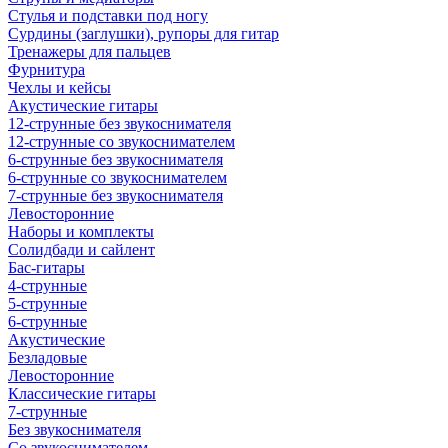
Стулья и подставки под ногу
Сурдины (заглушки), рупоры для гитар
Тренажеры для пальцев
Фурнитура
Чехлы и кейсы
Акустические гитары
12-струнные без звукоснимателя
12-струнные со звукоснимателем
6-струнные без звукоснимателя
6-струнные со звукоснимателем
7-струнные без звукоснимателя
Левосторонние
Наборы и комплекты
Солидбади и сайлент
Бас-гитары
4-струнные
5-струнные
6-струнные
Акустические
Безладовые
Левосторонние
Классические гитары
7-струнные
Без звукоснимателя
Со звукоснимателем