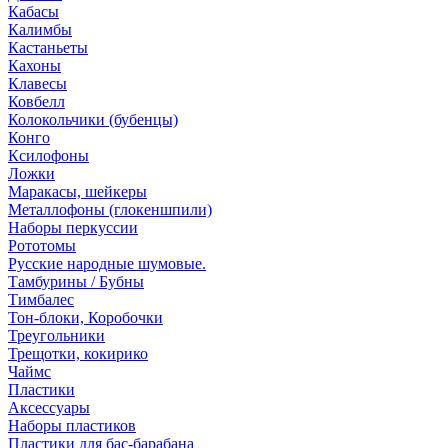
Кабасы
Калимбы
Кастаньеты
Кахоны
Клавесы
Ковбелл
Колокольчики (бубенцы)
Конго
Ксилофоны
Ложки
Маракасы, шейкеры
Металлофоны (глокеншпили)
Наборы перкуссии
Рототомы
Русские народные шумовые.
Тамбурины / Бубны
Тимбалес
Тон-блоки, Коробочки
Треугольники
Трещотки, кокирико
Чаймс
Пластики
Аксессуары
Наборы пластиков
Пластики для бас-барабана