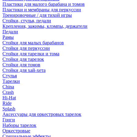
Пластики для малого барабана и томов
Пластики и мембраны для перкуссии
Тренировочные / для тихой игры
Стойки, стулья, педали
Крепления, зажимы, клэмпы, держатели
Педали
Рамы
Стойки для малых барабанов
Стойки для перкуссии
Стойки для тарелки и тома
Стойки для тарелок
Стойки для томов
Стойки для хай-хета
Стулья
Тарелки
China
Crash
Hi-Hat
Ride
Splash
Аксессуары для оркестровых тарелок
Гонги
Наборы тарелок
Оркестровые
Специальные эффекты