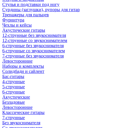
Стулья и подставки под ногу
Сурдины (заглушки), рупоры для гитар
Тренажеры для пальцев
Фурнитура
Чехлы и кейсы
Акустические гитары
12-струнные без звукоснимателя
12-струнные со звукоснимателем
6-струнные без звукоснимателя
6-струнные со звукоснимателем
7-струнные без звукоснимателя
Левосторонние
Наборы и комплекты
Солидбади и сайлент
Бас-гитары
4-струнные
5-струнные
6-струнные
Акустические
Безладовые
Левосторонние
Классические гитары
7-струнные
Без звукоснимателя
Со звукоснимателем