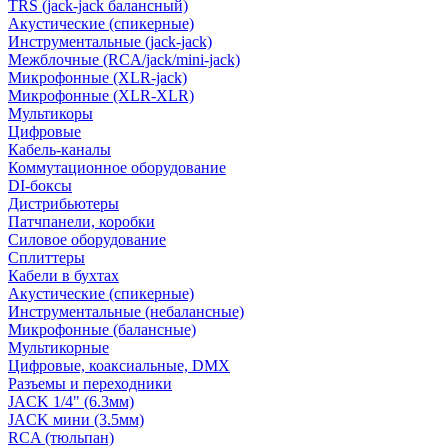
TRS (jack-jack балансный)
Акустические (спикерные)
Инструментальные (jack-jack)
Межблочные (RCA/jack/mini-jack)
Микрофонные (XLR-jack)
Микрофонные (XLR-XLR)
Мультикоры
Цифровые
Кабель-каналы
Коммутационное оборудование
DI-боксы
Дистрибьютеры
Патчпанели, коробки
Силовое оборудование
Сплиттеры
Кабели в бухтах
Акустические (спикерные)
Инструментальные (небалансные)
Микрофонные (балансные)
Мультикорные
Цифровые, коаксиальные, DMX
Разъемы и переходники
JACK 1/4" (6.3мм)
JACK мини (3.5мм)
RCA (тюльпан)