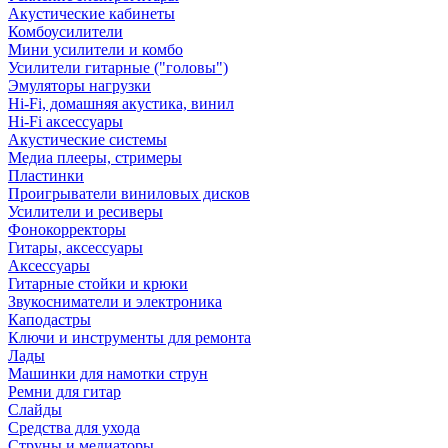
Акустические кабинеты
Комбоусилители
Мини усилители и комбо
Усилители гитарные ("головы")
Эмуляторы нагрузки
Hi-Fi, домашняя акустика, винил
Hi-Fi аксессуары
Акустические системы
Медиа плееры, стримеры
Пластинки
Проигрыватели виниловых дисков
Усилители и ресиверы
Фонокорректоры
Гитары, аксессуары
Аксессуары
Гитарные стойки и крюки
Звукосниматели и электроника
Каподастры
Ключи и инструменты для ремонта
Лады
Машинки для намотки струн
Ремни для гитар
Слайды
Средства для ухода
Струны и медиаторы