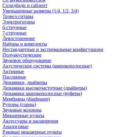
Солидбади и сайлент
Уменьшенные размеры (1/4, 1/2, 3/4)
Трэвел-гитары
Электрогитары
6-струнные
7-струнные
Левосторонние
Наборы и комплекты
Нестандартные и экстремальные конфигурации
Полуакустические
Звуковое оборудование
Акустические системы (широкополосные)
Активные
Пассивные
Динамики, драйверы
Динамики высокочастотные (драйверы)
Динамики широкополосные (вуферы)
Мембраны (diaphragm)
Рупоры (горны)
Звуковые колонны
Микшерные пульты
Аксессуары и расширения
Аналоговые
Рэковые микшерные пульты