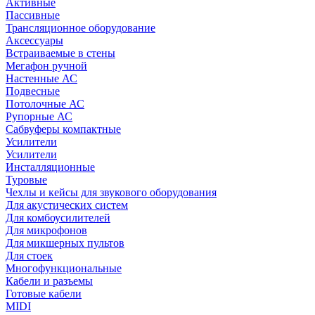
Активные
Пассивные
Трансляционное оборудование
Аксессуары
Встраиваемые в стены
Мегафон ручной
Настенные АС
Подвесные
Потолочные АС
Рупорные АС
Сабвуферы компактные
Усилители
Усилители
Инсталляционные
Туровые
Чехлы и кейсы для звукового оборудования
Для акустических систем
Для комбоусилителей
Для микрофонов
Для микшерных пультов
Для стоек
Многофункциональные
Кабели и разъемы
Готовые кабели
MIDI