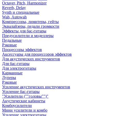
Octaver, Pitch, Harmonizer
Reverb, Delay
Synth и специальные
Wah, Autowah
Компрессоры, лимитеры, гейты
Эквалайзеры, педали громкости
Эффекты для бас-гитары
Предусилители и моделлеры
Педальные
Рэковые
Процессоры эффектов
Аксессуары для процессоров эффектов
Для акустических инструментов
Для бас-гитары
Для электрогитары
Карманные
Луперы
Рэковые
Усиление акустических инструментов
Усиление бас-гитары
"Усилители (""головы"")"
Акустические кабинеты
Комбоусилители
Мини усилители и комбо
Усиление электрогитары