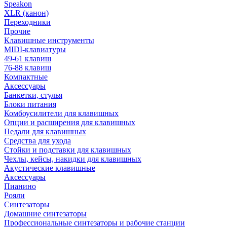
Speakon
XLR (канон)
Переходники
Прочие
Клавишные инструменты
MIDI-клавиатуры
49-61 клавиш
76-88 клавиш
Компактные
Аксессуары
Банкетки, стулья
Блоки питания
Комбоусилители для клавишных
Опции и расширения для клавишных
Педали для клавишных
Средства для ухода
Стойки и подставки для клавишных
Чехлы, кейсы, накидки для клавишных
Акустические клавишные
Аксессуары
Пианино
Рояли
Синтезаторы
Домашние синтезаторы
Профессиональные синтезаторы и рабочие станции