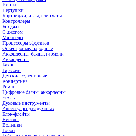
Винил
Вертушки
Картриджи, иглы, слипматы
Контроллеры
Без джога
С джогом
Микшеры
Процессоры эффектов
Оркестровые, народные
Аккордеоны, баяны, гармони
Аккордеоны
Баяны
Гармони
Детские, сувенирные
Концертина
Ремни
Цифровые баяны, аккордеоны
Чехлы
Духовые инструменты
Аксессуары для духовых
Блок-флейты
Вистлы
Волынки
Гобои
Губные гармошки и мелодики