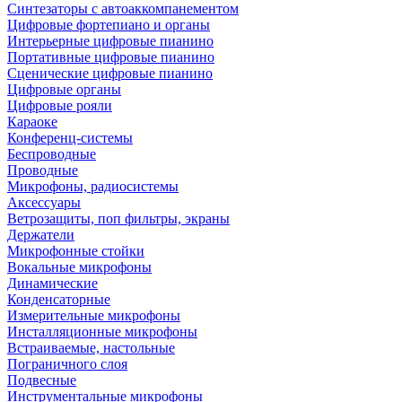
Синтезаторы с автоаккомпанементом
Цифровые фортепиано и органы
Интерьерные цифровые пианино
Портативные цифровые пианино
Сценические цифровые пианино
Цифровые органы
Цифровые рояли
Караоке
Конференц-системы
Беспроводные
Проводные
Микрофоны, радиосистемы
Аксессуары
Ветрозащиты, поп фильтры, экраны
Держатели
Микрофонные стойки
Вокальные микрофоны
Динамические
Конденсаторные
Измерительные микрофоны
Инсталляционные микрофоны
Встраиваемые, настольные
Пограничного слоя
Подвесные
Инструментальные микрофоны