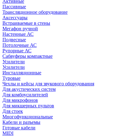
Активные
Пассивные
Трансляционное оборудование
Аксессуары
Встраиваемые в стены
Мегафон ручной
Настенные АС
Подвесные
Потолочные АС
Рупорные АС
Сабвуферы компактные
Усилители
Усилители
Инсталляционные
Туровые
Чехлы и кейсы для звукового оборудования
Для акустических систем
Для комбоусилителей
Для микрофонов
Для микшерных пультов
Для стоек
Многофункциональные
Кабели и разъемы
Готовые кабели
MIDI