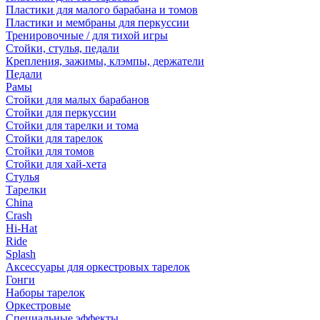
Пластики для малого барабана и томов
Пластики и мембраны для перкуссии
Тренировочные / для тихой игры
Стойки, стулья, педали
Крепления, зажимы, клэмпы, держатели
Педали
Рамы
Стойки для малых барабанов
Стойки для перкуссии
Стойки для тарелки и тома
Стойки для тарелок
Стойки для томов
Стойки для хай-хета
Стулья
Тарелки
China
Crash
Hi-Hat
Ride
Splash
Аксессуары для оркестровых тарелок
Гонги
Наборы тарелок
Оркестровые
Специальные эффекты