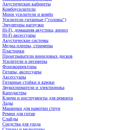
Акустические кабинеты
Комбоусилители
Мини усилители и комбо
Усилители гитарные ("головы")
Эмуляторы нагрузки
Hi-Fi, домашняя акустика, винил
Hi-Fi аксессуары
Акустические системы
Медиа плееры, стримеры
Пластинки
Проигрыватели виниловых дисков
Усилители и ресиверы
Фонокорректоры
Гитары, аксессуары
Аксессуары
Гитарные стойки и крюки
Звукосниматели и электроника
Каподастры
Ключи и инструменты для ремонта
Лады
Машинки для намотки струн
Ремни для гитар
Слайды
Средства для ухода
Струны и медиаторы