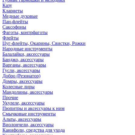
Казу
Кларнеты
Медные духовые
Пан-флейты
Саксофоны
Фаготы, контрфаготы
Флейты
Цуг-флейты, Окарины, Свистки, Рожки
Народные инструменты
Балалайки, аксессуары
Банджо, аксессуары
Варганы, аксессуары
Гусли, аксессуары
Добро (Резонатор)
Домры, аксессуары
Колесные лиры
Мандолины, аксессуары
Прочие
Укулеле, аксессуары
Пюпитры и аксессуары к ним
Смычковые инструменты
Альты, аксессуары
Виолончели, аксессуары
Канифоли, средства для ухода