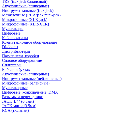
TRS (jack-jack балансный)
Акустические (спикерные)
Инструментальные (jack-jack)
Межблочные (RCA/jack/mini-jack)
Микрофонные (XLR-jack)
Микрофонные (XLR-XLR)
Мультикоры
Цифровые
Кабель-каналы
Коммутационное оборудование
DI-боксы
Дистрибьютеры
Патчпанели, коробки
Силовое оборудование
Сплиттеры
Кабели в бухтах
Акустические (спикерные)
Инструментальные (небалансные)
Микрофонные (балансные)
Мультикорные
Цифровые, коаксиальные, DMX
Разъемы и переходники
JACK 1/4" (6.3мм)
JACK мини (3.5мм)
RCA (тюльпан)