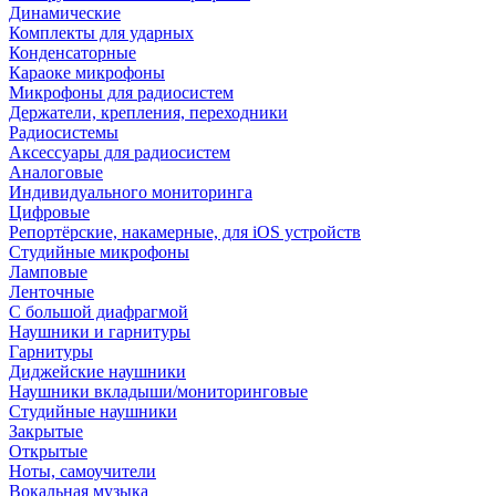
Динамические
Комплекты для ударных
Конденсаторные
Караоке микрофоны
Микрофоны для радиосистем
Держатели, крепления, переходники
Радиосистемы
Аксессуары для радиосистем
Аналоговые
Индивидуального мониторинга
Цифровые
Репортёрские, накамерные, для iOS устройств
Студийные микрофоны
Ламповые
Ленточные
С большой диафрагмой
Наушники и гарнитуры
Гарнитуры
Диджейские наушники
Наушники вкладыши/мониторинговые
Студийные наушники
Закрытые
Открытые
Ноты, самоучители
Вокальная музыка