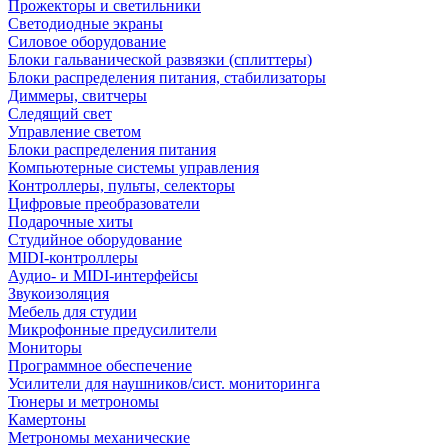
Прожекторы и светильники
Светодиодные экраны
Силовое оборудование
Блоки гальванической развязки (сплиттеры)
Блоки распределения питания, стабилизаторы
Диммеры, свитчеры
Следящий свет
Управление светом
Блоки распределения питания
Компьютерные системы управления
Контроллеры, пульты, селекторы
Цифровые преобразователи
Подарочные хиты
Студийное оборудование
MIDI-контроллеры
Аудио- и MIDI-интерфейсы
Звукоизоляция
Мебель для студии
Микрофонные предусилители
Мониторы
Программное обеспечение
Усилители для наушников/сист. мониторинга
Тюнеры и метрономы
Камертоны
Метрономы механические