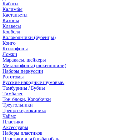
Кабасы
Калимбы
Кастаньеты
Кахоны
Клавесы
Ковбелл
Колокольчики (бубенцы)
Конго
Ксилофоны
Ложки
Маракасы, шейкеры
Металлофоны (глокеншпили)
Наборы перкуссии
Рототомы
Русские народные шумовые.
Тамбурины / Бубны
Тимбалес
Тон-блоки, Коробочки
Треугольники
Трещотки, кокирико
Чаймс
Пластики
Аксессуары
Наборы пластиков
Пластики для бас-барабана