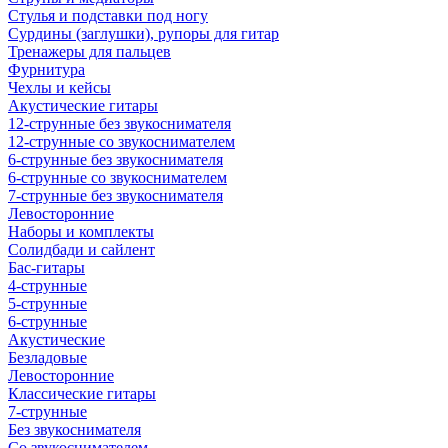
Стулья и подставки под ногу
Сурдины (заглушки), рупоры для гитар
Тренажеры для пальцев
Фурнитура
Чехлы и кейсы
Акустические гитары
12-струнные без звукоснимателя
12-струнные со звукоснимателем
6-струнные без звукоснимателя
6-струнные со звукоснимателем
7-струнные без звукоснимателя
Левосторонние
Наборы и комплекты
Солидбади и сайлент
Бас-гитары
4-струнные
5-струнные
6-струнные
Акустические
Безладовые
Левосторонние
Классические гитары
7-струнные
Без звукоснимателя
Со звукоснимателем