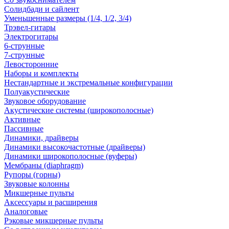
Солидбади и сайлент
Уменьшенные размеры (1/4, 1/2, 3/4)
Трэвел-гитары
Электрогитары
6-струнные
7-струнные
Левосторонние
Наборы и комплекты
Нестандартные и экстремальные конфигурации
Полуакустические
Звуковое оборудование
Акустические системы (широкополосные)
Активные
Пассивные
Динамики, драйверы
Динамики высокочастотные (драйверы)
Динамики широкополосные (вуферы)
Мембраны (diaphragm)
Рупоры (горны)
Звуковые колонны
Микшерные пульты
Аксессуары и расширения
Аналоговые
Рэковые микшерные пульты