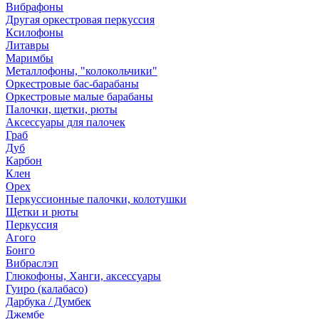
Вибрафоны
Другая оркестровая перкуссия
Ксилофоны
Литавры
Маримбы
Металлофоны, "колокольчики"
Оркестровые бас-барабаны
Оркестровые малые барабаны
Палочки, щетки, рюты
Аксессуары для палочек
Граб
Дуб
Карбон
Клен
Орех
Перкуссионные палочки, колотушки
Щетки и рюты
Перкуссия
Агого
Бонго
Вибраслэп
Глюкофоны, Ханги, аксессуары
Гуиро (калабасо)
Дарбука / Думбек
Джембе