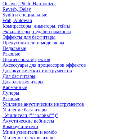
Octaver, Pitch, Harmonizer
Reverb, Delay
Synth и специальные
Wah, Autowah
Компрессоры, лимитеры, гейты
Эквалайзеры, педали громкости
Эффекты для бас-гитары
Предусилители и моделлеры
Педальные
Рэковые
Процессоры эффектов
Аксессуары для процессоров эффектов
Для акустических инструментов
Для бас-гитары
Для электрогитары
Карманные
Луперы
Рэковые
Усиление акустических инструментов
Усиление бас-гитары
"Усилители (""головы"")"
Акустические кабинеты
Комбоусилители
Мини усилители и комбо
Усиление электрогитары