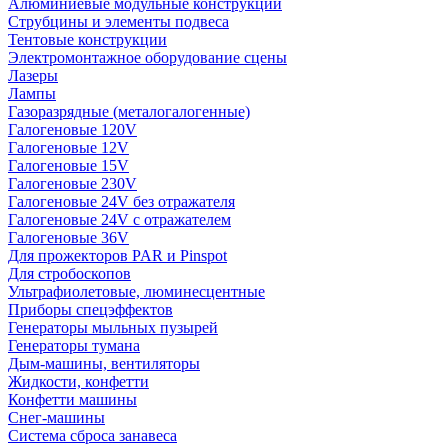
Алюминиевые модульные конструкции
Струбцины и элементы подвеса
Тентовые конструкции
Электромонтажное оборудование сцены
Лазеры
Лампы
Газоразрядные (металогалогенные)
Галогеновые 120V
Галогеновые 12V
Галогеновые 15V
Галогеновые 230V
Галогеновые 24V без отражателя
Галогеновые 24V с отражателем
Галогеновые 36V
Для прожекторов PAR и Pinspot
Для стробоскопов
Ультрафиолетовые, люминесцентные
Приборы спецэффектов
Генераторы мыльных пузырей
Генераторы тумана
Дым-машины, вентиляторы
Жидкости, конфетти
Конфетти машины
Снег-машины
Система сброса занавеса