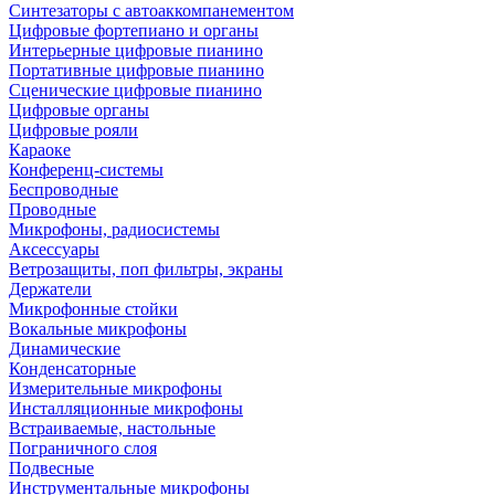
Синтезаторы с автоаккомпанементом
Цифровые фортепиано и органы
Интерьерные цифровые пианино
Портативные цифровые пианино
Сценические цифровые пианино
Цифровые органы
Цифровые рояли
Караоке
Конференц-системы
Беспроводные
Проводные
Микрофоны, радиосистемы
Аксессуары
Ветрозащиты, поп фильтры, экраны
Держатели
Микрофонные стойки
Вокальные микрофоны
Динамические
Конденсаторные
Измерительные микрофоны
Инсталляционные микрофоны
Встраиваемые, настольные
Пограничного слоя
Подвесные
Инструментальные микрофоны