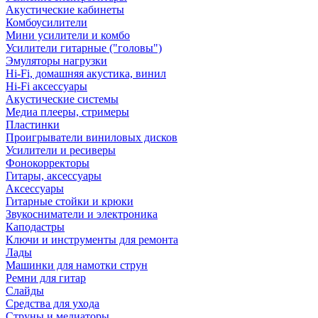
Акустические кабинеты
Комбоусилители
Мини усилители и комбо
Усилители гитарные ("головы")
Эмуляторы нагрузки
Hi-Fi, домашняя акустика, винил
Hi-Fi аксессуары
Акустические системы
Медиа плееры, стримеры
Пластинки
Проигрыватели виниловых дисков
Усилители и ресиверы
Фонокорректоры
Гитары, аксессуары
Аксессуары
Гитарные стойки и крюки
Звукосниматели и электроника
Каподастры
Ключи и инструменты для ремонта
Лады
Машинки для намотки струн
Ремни для гитар
Слайды
Средства для ухода
Струны и медиаторы