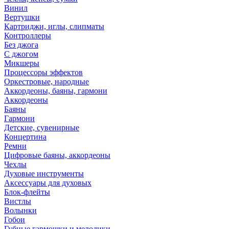
Винил
Вертушки
Картриджи, иглы, слипматы
Контроллеры
Без джога
С джогом
Микшеры
Процессоры эффектов
Оркестровые, народные
Аккордеоны, баяны, гармони
Аккордеоны
Баяны
Гармони
Детские, сувенирные
Концертина
Ремни
Цифровые баяны, аккордеоны
Чехлы
Духовые инструменты
Аксессуары для духовых
Блок-флейты
Вистлы
Волынки
Гобои
Губные гармошки и мелодики