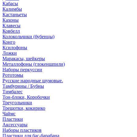
Кабасы
Калимбы
Кастаньеты
Кахоны
Клавесы
Ковбелл
Колокольчики (бубенцы)
Конго
Ксилофоны
Ложки
Маракасы, шейкеры
Металлофоны (глокеншпили)
Наборы перкуссии
Рототомы
Русские народные шумовые.
Тамбурины / Бубны
Тимбалес
Тон-блоки, Коробочки
Треугольники
Трещотки, кокирико
Чаймс
Пластики
Аксессуары
Наборы пластиков
Пластики для бас-барабана