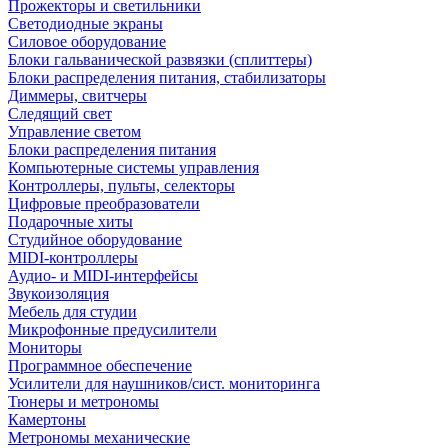
Прожекторы и светильники
Светодиодные экраны
Силовое оборудование
Блоки гальванической развязки (сплиттеры)
Блоки распределения питания, стабилизаторы
Диммеры, свитчеры
Следящий свет
Управление светом
Блоки распределения питания
Компьютерные системы управления
Контроллеры, пульты, селекторы
Цифровые преобразователи
Подарочные хиты
Студийное оборудование
MIDI-контроллеры
Аудио- и MIDI-интерфейсы
Звукоизоляция
Мебель для студии
Микрофонные предусилители
Мониторы
Программное обеспечение
Усилители для наушников/сист. мониторинга
Тюнеры и метрономы
Камертоны
Метрономы механические