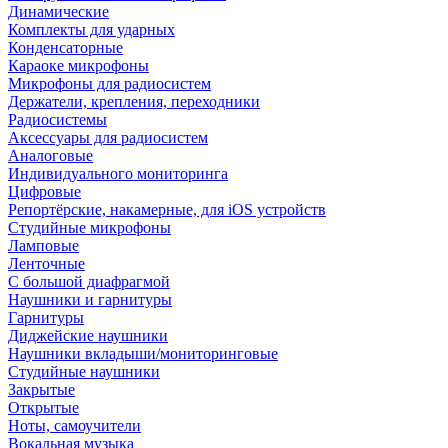
Динамические
Комплекты для ударных
Конденсаторные
Караоке микрофоны
Микрофоны для радиосистем
Держатели, крепления, переходники
Радиосистемы
Аксессуары для радиосистем
Аналоговые
Индивидуального мониторинга
Цифровые
Репортёрские, накамерные, для iOS устройств
Студийные микрофоны
Ламповые
Ленточные
С большой диафрагмой
Наушники и гарнитуры
Гарнитуры
Диджейские наушники
Наушники вкладыши/мониторинговые
Студийные наушники
Закрытые
Открытые
Ноты, самоучители
Вокальная музыка