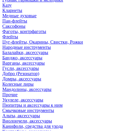
Казу
Кларнеты
Медные духовые
Пан-флейты
Саксофоны
Фаготы, контрфаготы
Флейты
Цуг-флейты, Окарины, Свистки, Рожки
Народные инструменты
Балалайки, аксессуары
Банджо, аксессуары
Варганы, аксессуары
Гусли, аксессуары
Добро (Резонатор)
Домры, аксессуары
Колесные лиры
Мандолины, аксессуары
Прочие
Укулеле, аксессуары
Пюпитры и аксессуары к ним
Смычковые инструменты
Альты, аксессуары
Виолончели, аксессуары
Канифоли, средства для ухода