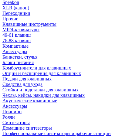
Speakon
XLR (канон)
Переходники
Прочие
Клавишные инструменты
MIDI-клавиатуры
49-61 клавиш
76-88 клавиш
Компактные
Аксессуары
Банкетки, стулья
Блоки питания
Комбоусилители для клавишных
Опции и расширения для клавишных
Педали для клавишных
Средства для ухода
Стойки и подставки для клавишных
Чехлы, кейсы, накидки для клавишных
Акустические клавишные
Аксессуары
Пианино
Рояли
Синтезаторы
Домашние синтезаторы
Профессиональные синтезаторы и рабочие станции