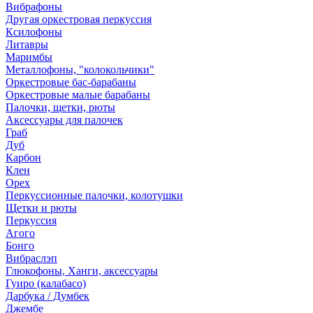
Вибрафоны
Другая оркестровая перкуссия
Ксилофоны
Литавры
Маримбы
Металлофоны, "колокольчики"
Оркестровые бас-барабаны
Оркестровые малые барабаны
Палочки, щетки, рюты
Аксессуары для палочек
Граб
Дуб
Карбон
Клен
Орех
Перкуссионные палочки, колотушки
Щетки и рюты
Перкуссия
Агого
Бонго
Вибраслэп
Глюкофоны, Ханги, аксессуары
Гуиро (калабасо)
Дарбука / Думбек
Джембе