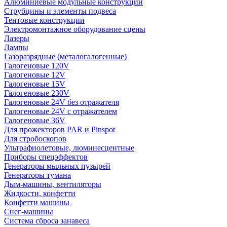
Алюминиевые модульные конструкции
Струбцины и элементы подвеса
Тентовые конструкции
Электромонтажное оборудование сцены
Лазеры
Лампы
Газоразрядные (металогалогенные)
Галогеновые 120V
Галогеновые 12V
Галогеновые 15V
Галогеновые 230V
Галогеновые 24V без отражателя
Галогеновые 24V с отражателем
Галогеновые 36V
Для прожекторов PAR и Pinspot
Для стробоскопов
Ультрафиолетовые, люминесцентные
Приборы спецэффектов
Генераторы мыльных пузырей
Генераторы тумана
Дым-машины, вентиляторы
Жидкости, конфетти
Конфетти машины
Снег-машины
Система сброса занавеса