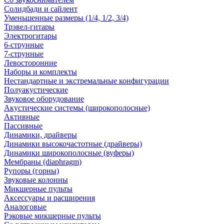
Солидбади и сайлент
Уменьшенные размеры (1/4, 1/2, 3/4)
Трэвел-гитары
Электрогитары
6-струнные
7-струнные
Левосторонние
Наборы и комплекты
Нестандартные и экстремальные конфигурации
Полуакустические
Звуковое оборудование
Акустические системы (широкополосные)
Активные
Пассивные
Динамики, драйверы
Динамики высокочастотные (драйверы)
Динамики широкополосные (вуферы)
Мембраны (diaphragm)
Рупоры (горны)
Звуковые колонны
Микшерные пульты
Аксессуары и расширения
Аналоговые
Рэковые микшерные пульты