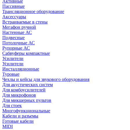
Активные
Пассивные
Трансляционное оборудование
Аксессуары
Встраиваемые в стены
Мегафон ручной
Настенные АС
Подвесные
Потолочные АС
Рупорные АС
Сабвуферы компактные
Усилители
Усилители
Инсталляционные
Туровые
Чехлы и кейсы для звукового оборудования
Для акустических систем
Для комбоусилителей
Для микрофонов
Для микшерных пультов
Для стоек
Многофункциональные
Кабели и разъемы
Готовые кабели
MIDI