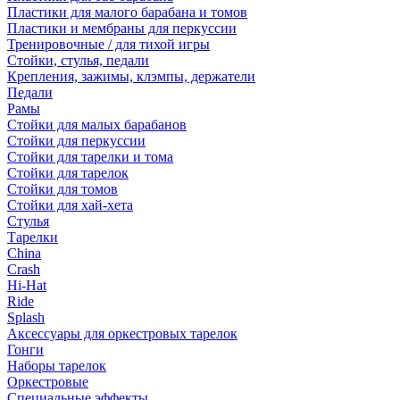
Пластики для малого барабана и томов
Пластики и мембраны для перкуссии
Тренировочные / для тихой игры
Стойки, стулья, педали
Крепления, зажимы, клэмпы, держатели
Педали
Рамы
Стойки для малых барабанов
Стойки для перкуссии
Стойки для тарелки и тома
Стойки для тарелок
Стойки для томов
Стойки для хай-хета
Стулья
Тарелки
China
Crash
Hi-Hat
Ride
Splash
Аксессуары для оркестровых тарелок
Гонги
Наборы тарелок
Оркестровые
Специальные эффекты