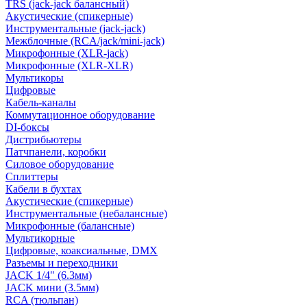
TRS (jack-jack балансный)
Акустические (спикерные)
Инструментальные (jack-jack)
Межблочные (RCA/jack/mini-jack)
Микрофонные (XLR-jack)
Микрофонные (XLR-XLR)
Мультикоры
Цифровые
Кабель-каналы
Коммутационное оборудование
DI-боксы
Дистрибьютеры
Патчпанели, коробки
Силовое оборудование
Сплиттеры
Кабели в бухтах
Акустические (спикерные)
Инструментальные (небалансные)
Микрофонные (балансные)
Мультикорные
Цифровые, коаксиальные, DMX
Разъемы и переходники
JACK 1/4" (6.3мм)
JACK мини (3.5мм)
RCA (тюльпан)