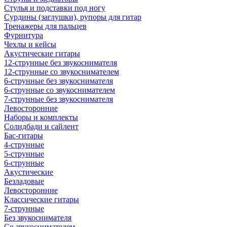
Стулья и подставки под ногу
Сурдины (заглушки), рупоры для гитар
Тренажеры для пальцев
Фурнитура
Чехлы и кейсы
Акустические гитары
12-струнные без звукоснимателя
12-струнные со звукоснимателем
6-струнные без звукоснимателя
6-струнные со звукоснимателем
7-струнные без звукоснимателя
Левосторонние
Наборы и комплекты
Солидбади и сайлент
Бас-гитары
4-струнные
5-струнные
6-струнные
Акустические
Безладовые
Левосторонние
Классические гитары
7-струнные
Без звукоснимателя
Со звукоснимателем