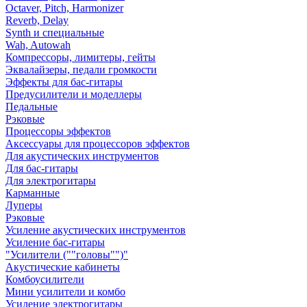
Octaver, Pitch, Harmonizer
Reverb, Delay
Synth и специальные
Wah, Autowah
Компрессоры, лимитеры, гейты
Эквалайзеры, педали громкости
Эффекты для бас-гитары
Предусилители и моделлеры
Педальные
Рэковые
Процессоры эффектов
Аксессуары для процессоров эффектов
Для акустических инструментов
Для бас-гитары
Для электрогитары
Карманные
Луперы
Рэковые
Усиление акустических инструментов
Усиление бас-гитары
"Усилители (""головы"")"
Акустические кабинеты
Комбоусилители
Мини усилители и комбо
Усиление электрогитары