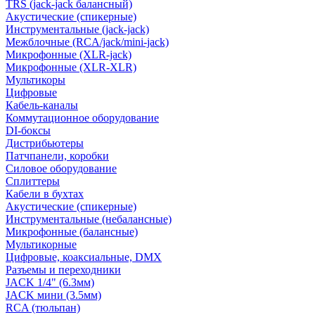
TRS (jack-jack балансный)
Акустические (спикерные)
Инструментальные (jack-jack)
Межблочные (RCA/jack/mini-jack)
Микрофонные (XLR-jack)
Микрофонные (XLR-XLR)
Мультикоры
Цифровые
Кабель-каналы
Коммутационное оборудование
DI-боксы
Дистрибьютеры
Патчпанели, коробки
Силовое оборудование
Сплиттеры
Кабели в бухтах
Акустические (спикерные)
Инструментальные (небалансные)
Микрофонные (балансные)
Мультикорные
Цифровые, коаксиальные, DMX
Разъемы и переходники
JACK 1/4" (6.3мм)
JACK мини (3.5мм)
RCA (тюльпан)