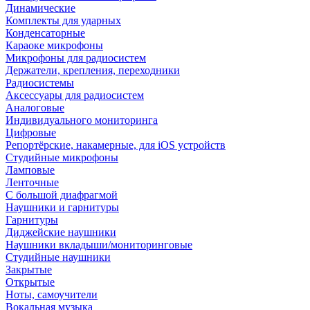
Динамические
Комплекты для ударных
Конденсаторные
Караоке микрофоны
Микрофоны для радиосистем
Держатели, крепления, переходники
Радиосистемы
Аксессуары для радиосистем
Аналоговые
Индивидуального мониторинга
Цифровые
Репортёрские, накамерные, для iOS устройств
Студийные микрофоны
Ламповые
Ленточные
С большой диафрагмой
Наушники и гарнитуры
Гарнитуры
Диджейские наушники
Наушники вкладыши/мониторинговые
Студийные наушники
Закрытые
Открытые
Ноты, самоучители
Вокальная музыка