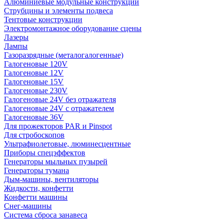
Алюминиевые модульные конструкции
Струбцины и элементы подвеса
Тентовые конструкции
Электромонтажное оборудование сцены
Лазеры
Лампы
Газоразрядные (металогалогенные)
Галогеновые 120V
Галогеновые 12V
Галогеновые 15V
Галогеновые 230V
Галогеновые 24V без отражателя
Галогеновые 24V с отражателем
Галогеновые 36V
Для прожекторов PAR и Pinspot
Для стробоскопов
Ультрафиолетовые, люминесцентные
Приборы спецэффектов
Генераторы мыльных пузырей
Генераторы тумана
Дым-машины, вентиляторы
Жидкости, конфетти
Конфетти машины
Снег-машины
Система сброса занавеса