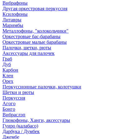
Вибрафоны
Другая оркестровая перкуссия
Ксилофоны
Литавры
Маримбы
Металлофоны, "колокольчики"
Оркестровые бас-барабаны
Оркестровые малые барабаны
Палочки, щетки, рюты
Аксессуары для палочек
Граб
Дуб
Карбон
Клен
Орех
Перкуссионные палочки, колотушки
Щетки и рюты
Перкуссия
Агого
Бонго
Вибраслэп
Глюкофоны, Ханги, аксессуары
Гуиро (калабасо)
Дарбука / Думбек
Джембе