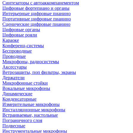
Синтезаторы с автоаккомпанементом
Цифровые фортепиано и органы
Интерьерные цифровые пианино
Портативные цифровые пианино
Сценические цифровые пианино
Цифровые органы
Цифровые рояли
Караоке
Конференц-системы
Беспроводные
Проводные
Микрофоны, радиосистемы
Аксессуары
Ветрозащиты, поп фильтры, экраны
Держатели
Микрофонные стойки
Вокальные микрофоны
Динамические
Конденсаторные
Измерительные микрофоны
Инсталляционные микрофоны
Встраиваемые, настольные
Пограничного слоя
Подвесные
Инструментальные микрофоны