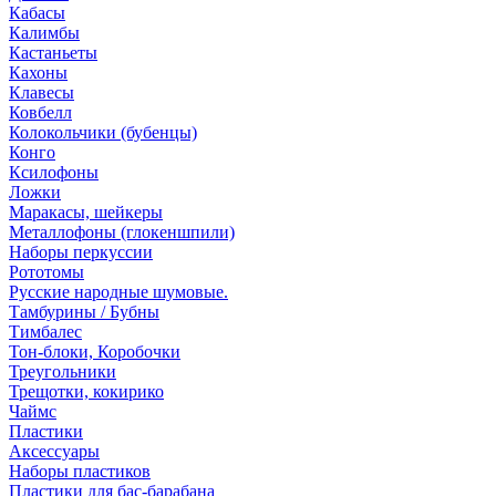
Кабасы
Калимбы
Кастаньеты
Кахоны
Клавесы
Ковбелл
Колокольчики (бубенцы)
Конго
Ксилофоны
Ложки
Маракасы, шейкеры
Металлофоны (глокеншпили)
Наборы перкуссии
Рототомы
Русские народные шумовые.
Тамбурины / Бубны
Тимбалес
Тон-блоки, Коробочки
Треугольники
Трещотки, кокирико
Чаймс
Пластики
Аксессуары
Наборы пластиков
Пластики для бас-барабана