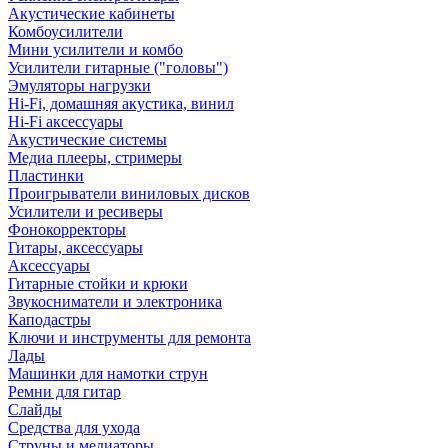
Акустические кабинеты
Комбоусилители
Мини усилители и комбо
Усилители гитарные ("головы")
Эмуляторы нагрузки
Hi-Fi, домашняя акустика, винил
Hi-Fi аксессуары
Акустические системы
Медиа плееры, стримеры
Пластинки
Проигрыватели виниловых дисков
Усилители и ресиверы
Фонокорректоры
Гитары, аксессуары
Аксессуары
Гитарные стойки и крюки
Звукосниматели и электроника
Каподастры
Ключи и инструменты для ремонта
Лады
Машинки для намотки струн
Ремни для гитар
Слайды
Средства для ухода
Струны и медиаторы