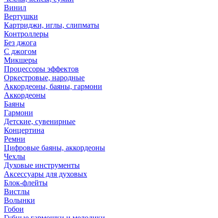
Винил
Вертушки
Картриджи, иглы, слипматы
Контроллеры
Без джога
С джогом
Микшеры
Процессоры эффектов
Оркестровые, народные
Аккордеоны, баяны, гармони
Аккордеоны
Баяны
Гармони
Детские, сувенирные
Концертина
Ремни
Цифровые баяны, аккордеоны
Чехлы
Духовые инструменты
Аксессуары для духовых
Блок-флейты
Вистлы
Волынки
Гобои
Губные гармошки и мелодики