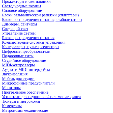
Прожекторы и светильники
Светодиодные экраны
Силовое оборудование
Блоки гальванической развязки (сплиттеры)
Блоки распределения питания, стабилизаторы
Диммеры, свитчеры
Следящий свет
Управление светом
Блоки распределения питания
Компьютерные системы управления
Контроллеры, пульты, селекторы
Цифровые преобразователи
Подарочные хиты
Студийное оборудование
MIDI-контроллеры
Аудио- и MIDI-интерфейсы
Звукоизоляция
Мебель для студии
Микрофонные предусилители
Мониторы
Программное обеспечение
Усилители для наушников/сист. мониторинга
Тюнеры и метрономы
Камертоны
Метрономы механические