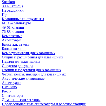
Speakon
XLR (канон)
Переходники
Прочие
Клавишные инструменты
MIDI-клавиатуры
49-61 клавиш
76-88 клавиш
Компактные
Аксессуары
Банкетки, стулья
Блоки питания
Комбоусилители для клавишных
Опции и расширения для клавишных
Педали для клавишных
Средства для ухода
Стойки и подставки для клавишных
Чехлы, кейсы, накидки для клавишных
Акустические клавишные
Аксессуары
Пианино
Рояли
Синтезаторы
Домашние синтезаторы
Профессиональные синтезаторы и рабочие станции