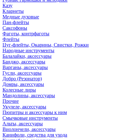
Казу
Кларнеты
Медные духовые
Пан-флейты
Саксофоны
Фаготы, контрфаготы
Флейты
Цуг-флейты, Окарины, Свистки, Рожки
Народные инструменты
Балалайки, аксессуары
Банджо, аксессуары
Варганы, аксессуары
Гусли, аксессуары
Добро (Резонатор)
Домры, аксессуары
Колесные лиры
Мандолины, аксессуары
Прочие
Укулеле, аксессуары
Пюпитры и аксессуары к ним
Смычковые инструменты
Альты, аксессуары
Виолончели, аксессуары
Канифоли, средства для ухода