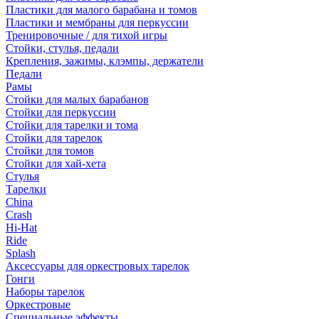
Пластики для малого барабана и томов
Пластики и мембраны для перкуссии
Тренировочные / для тихой игры
Стойки, стулья, педали
Крепления, зажимы, клэмпы, держатели
Педали
Рамы
Стойки для малых барабанов
Стойки для перкуссии
Стойки для тарелки и тома
Стойки для тарелок
Стойки для томов
Стойки для хай-хета
Стулья
Тарелки
China
Crash
Hi-Hat
Ride
Splash
Аксессуары для оркестровых тарелок
Гонги
Наборы тарелок
Оркестровые
Специальные эффекты