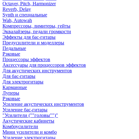
Octaver, Pitch, Harmonizer
Reverb, Delay
Synth и специальные
Wah, Autowah
Компрессоры, лимитеры, гейты
Эквалайзеры, педали громкости
Эффекты для бас-гитары
Предусилители и моделлеры
Педальные
Рэковые
Процессоры эффектов
Аксессуары для процессоров эффектов
Для акустических инструментов
Для бас-гитары
Для электрогитары
Карманные
Луперы
Рэковые
Усиление акустических инструментов
Усиление бас-гитары
"Усилители (""головы"")"
Акустические кабинеты
Комбоусилители
Мини усилители и комбо
Усиление электрогитары