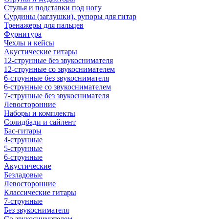
Стулья и подставки под ногу
Сурдины (заглушки), рупоры для гитар
Тренажеры для пальцев
Фурнитура
Чехлы и кейсы
Акустические гитары
12-струнные без звукоснимателя
12-струнные со звукоснимателем
6-струнные без звукоснимателя
6-струнные со звукоснимателем
7-струнные без звукоснимателя
Левосторонние
Наборы и комплекты
Солидбади и сайлент
Бас-гитары
4-струнные
5-струнные
6-струнные
Акустические
Безладовые
Левосторонние
Классические гитары
7-струнные
Без звукоснимателя
Со звукоснимателем