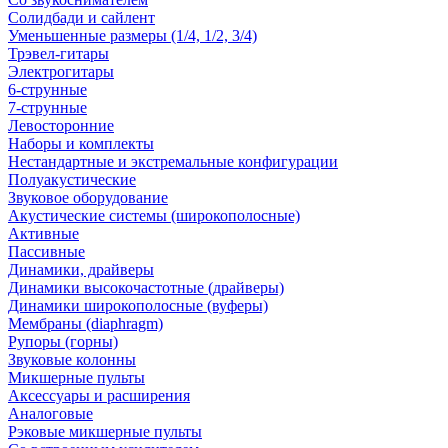
Солидбади и сайлент
Уменьшенные размеры (1/4, 1/2, 3/4)
Трэвел-гитары
Электрогитары
6-струнные
7-струнные
Левосторонние
Наборы и комплекты
Нестандартные и экстремальные конфигурации
Полуакустические
Звуковое оборудование
Акустические системы (широкополосные)
Активные
Пассивные
Динамики, драйверы
Динамики высокочастотные (драйверы)
Динамики широкополосные (вуферы)
Мембраны (diaphragm)
Рупоры (горны)
Звуковые колонны
Микшерные пульты
Аксессуары и расширения
Аналоговые
Рэковые микшерные пульты