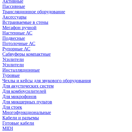
Активные
Пассивные
Трансляционное оборудование
Аксессуары
Встраиваемые в стены
Мегафон ручной
Настенные АС
Подвесные
Потолочные АС
Рупорные АС
Сабвуферы компактные
Усилители
Усилители
Инсталляционные
Туровые
Чехлы и кейсы для звукового оборудования
Для акустических систем
Для комбоусилителей
Для микрофонов
Для микшерных пультов
Для стоек
Многофункциональные
Кабели и разъемы
Готовые кабели
MIDI