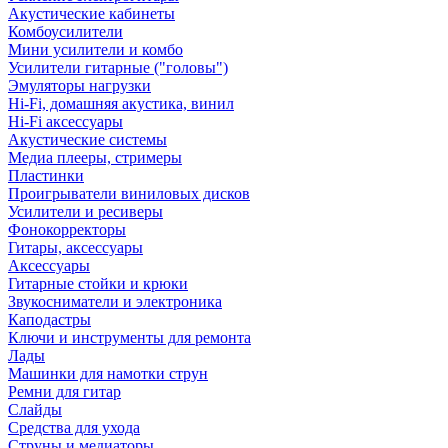
Акустические кабинеты
Комбоусилители
Мини усилители и комбо
Усилители гитарные ("головы")
Эмуляторы нагрузки
Hi-Fi, домашняя акустика, винил
Hi-Fi аксессуары
Акустические системы
Медиа плееры, стримеры
Пластинки
Проигрыватели виниловых дисков
Усилители и ресиверы
Фонокорректоры
Гитары, аксессуары
Аксессуары
Гитарные стойки и крюки
Звукосниматели и электроника
Каподастры
Ключи и инструменты для ремонта
Лады
Машинки для намотки струн
Ремни для гитар
Слайды
Средства для ухода
Струны и медиаторы