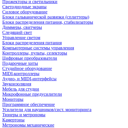
Прожекторы и светильники
Светодиодные экраны
Силовое оборудование
Блоки гальванической развязки (сплиттеры)
Блоки распределения питания, стабилизаторы
Диммеры, свитчеры
Следящий свет
Управление светом
Блоки распределения питания
Компьютерные системы управления
Контроллеры, пульты, селекторы
Цифровые преобразователи
Подарочные хиты
Студийное оборудование
MIDI-контроллеры
Аудио- и MIDI-интерфейсы
Звукоизоляция
Мебель для студии
Микрофонные предусилители
Мониторы
Программное обеспечение
Усилители для наушников/сист. мониторинга
Тюнеры и метрономы
Камертоны
Метрономы механические