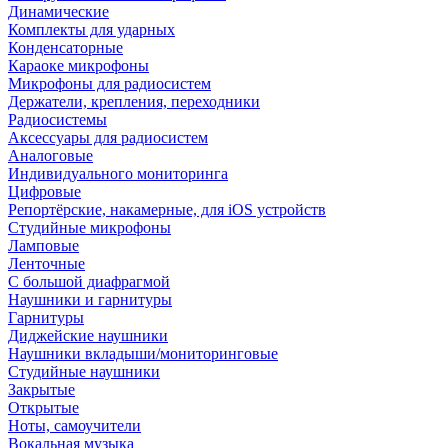
Динамические
Комплекты для ударных
Конденсаторные
Караоке микрофоны
Микрофоны для радиосистем
Держатели, крепления, переходники
Радиосистемы
Аксессуары для радиосистем
Аналоговые
Индивидуального мониторинга
Цифровые
Репортёрские, накамерные, для iOS устройств
Студийные микрофоны
Ламповые
Ленточные
С большой диафрагмой
Наушники и гарнитуры
Гарнитуры
Диджейские наушники
Наушники вкладыши/мониторинговые
Студийные наушники
Закрытые
Открытые
Ноты, самоучители
Вокальная музыка