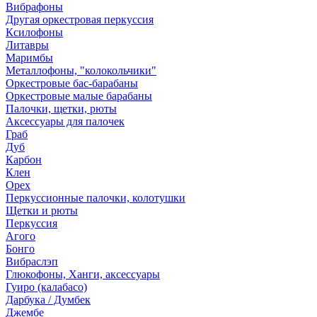
Вибрафоны
Другая оркестровая перкуссия
Ксилофоны
Литавры
Маримбы
Металлофоны, "колокольчики"
Оркестровые бас-барабаны
Оркестровые малые барабаны
Палочки, щетки, рюты
Аксессуары для палочек
Граб
Дуб
Карбон
Клен
Орех
Перкуссионные палочки, колотушки
Щетки и рюты
Перкуссия
Агого
Бонго
Вибраслэп
Глюкофоны, Ханги, аксессуары
Гуиро (калабасо)
Дарбука / Думбек
Джембе