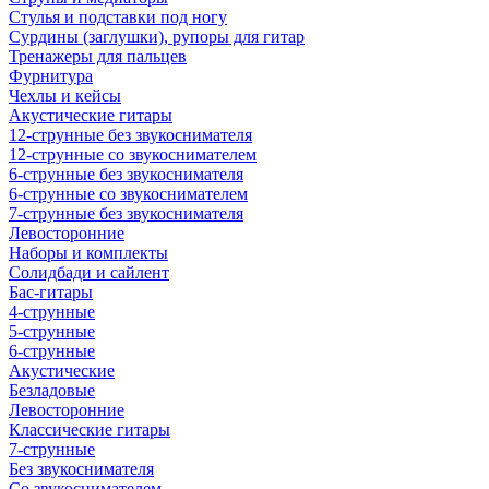
Стулья и подставки под ногу
Сурдины (заглушки), рупоры для гитар
Тренажеры для пальцев
Фурнитура
Чехлы и кейсы
Акустические гитары
12-струнные без звукоснимателя
12-струнные со звукоснимателем
6-струнные без звукоснимателя
6-струнные со звукоснимателем
7-струнные без звукоснимателя
Левосторонние
Наборы и комплекты
Солидбади и сайлент
Бас-гитары
4-струнные
5-струнные
6-струнные
Акустические
Безладовые
Левосторонние
Классические гитары
7-струнные
Без звукоснимателя
Со звукоснимателем