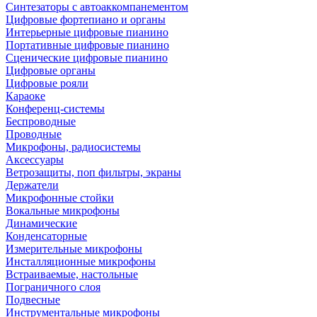
Синтезаторы с автоаккомпанементом
Цифровые фортепиано и органы
Интерьерные цифровые пианино
Портативные цифровые пианино
Сценические цифровые пианино
Цифровые органы
Цифровые рояли
Караоке
Конференц-системы
Беспроводные
Проводные
Микрофоны, радиосистемы
Аксессуары
Ветрозащиты, поп фильтры, экраны
Держатели
Микрофонные стойки
Вокальные микрофоны
Динамические
Конденсаторные
Измерительные микрофоны
Инсталляционные микрофоны
Встраиваемые, настольные
Пограничного слоя
Подвесные
Инструментальные микрофоны