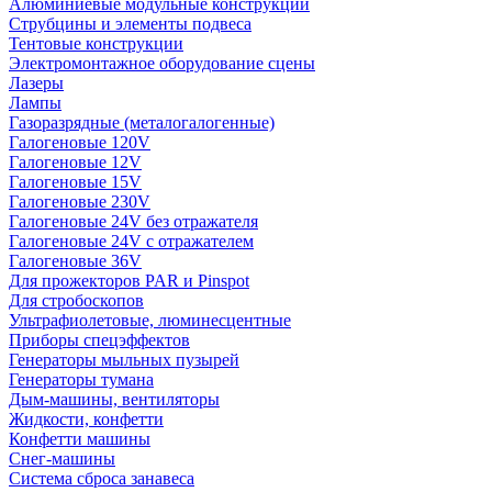
Алюминиевые модульные конструкции
Струбцины и элементы подвеса
Тентовые конструкции
Электромонтажное оборудование сцены
Лазеры
Лампы
Газоразрядные (металогалогенные)
Галогеновые 120V
Галогеновые 12V
Галогеновые 15V
Галогеновые 230V
Галогеновые 24V без отражателя
Галогеновые 24V с отражателем
Галогеновые 36V
Для прожекторов PAR и Pinspot
Для стробоскопов
Ультрафиолетовые, люминесцентные
Приборы спецэффектов
Генераторы мыльных пузырей
Генераторы тумана
Дым-машины, вентиляторы
Жидкости, конфетти
Конфетти машины
Снег-машины
Система сброса занавеса