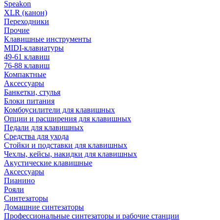
Speakon
XLR (канон)
Переходники
Прочие
Клавишные инструменты
MIDI-клавиатуры
49-61 клавиш
76-88 клавиш
Компактные
Аксессуары
Банкетки, стулья
Блоки питания
Комбоусилители для клавишных
Опции и расширения для клавишных
Педали для клавишных
Средства для ухода
Стойки и подставки для клавишных
Чехлы, кейсы, накидки для клавишных
Акустические клавишные
Аксессуары
Пианино
Рояли
Синтезаторы
Домашние синтезаторы
Профессиональные синтезаторы и рабочие станции