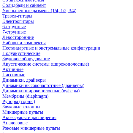
Солидбади и сайлент
Уменьшенные размеры (1/4, 1/2, 3/4)
Трэвел-гитары
Электрогитары
6-струнные
7-струнные
Левосторонние
Наборы и комплекты
Нестандартные и экстремальные конфигурации
Полуакустические
Звуковое оборудование
Акустические системы (широкополосные)
Активные
Пассивные
Динамики, драйверы
Динамики высокочастотные (драйверы)
Динамики широкополосные (вуферы)
Мембраны (diaphragm)
Рупоры (горны)
Звуковые колонны
Микшерные пульты
Аксессуары и расширения
Аналоговые
Рэковые микшерные пульты