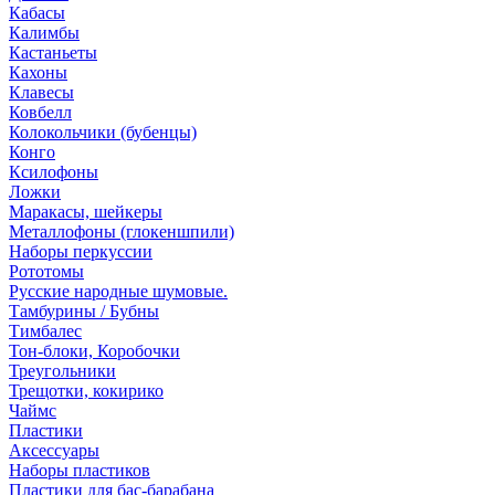
Кабасы
Калимбы
Кастаньеты
Кахоны
Клавесы
Ковбелл
Колокольчики (бубенцы)
Конго
Ксилофоны
Ложки
Маракасы, шейкеры
Металлофоны (глокеншпили)
Наборы перкуссии
Рототомы
Русские народные шумовые.
Тамбурины / Бубны
Тимбалес
Тон-блоки, Коробочки
Треугольники
Трещотки, кокирико
Чаймс
Пластики
Аксессуары
Наборы пластиков
Пластики для бас-барабана