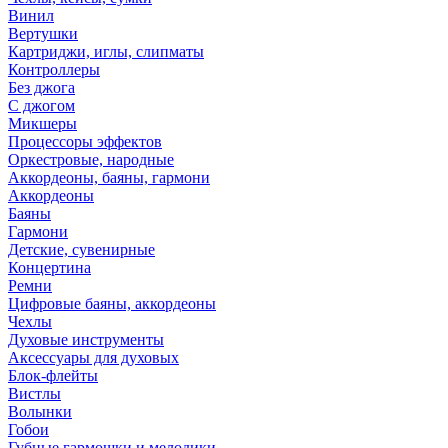
Винил
Вертушки
Картриджи, иглы, слипматы
Контроллеры
Без джога
С джогом
Микшеры
Процессоры эффектов
Оркестровые, народные
Аккордеоны, баяны, гармони
Аккордеоны
Баяны
Гармони
Детские, сувенирные
Концертина
Ремни
Цифровые баяны, аккордеоны
Чехлы
Духовые инструменты
Аксессуары для духовых
Блок-флейты
Вистлы
Волынки
Гобои
Губные гармошки и мелодики