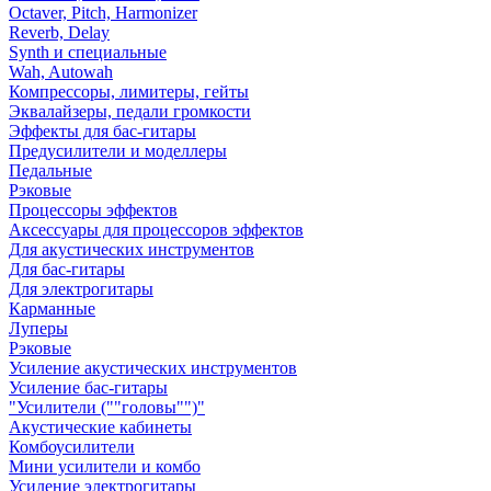
Octaver, Pitch, Harmonizer
Reverb, Delay
Synth и специальные
Wah, Autowah
Компрессоры, лимитеры, гейты
Эквалайзеры, педали громкости
Эффекты для бас-гитары
Предусилители и моделлеры
Педальные
Рэковые
Процессоры эффектов
Аксессуары для процессоров эффектов
Для акустических инструментов
Для бас-гитары
Для электрогитары
Карманные
Луперы
Рэковые
Усиление акустических инструментов
Усиление бас-гитары
"Усилители (""головы"")"
Акустические кабинеты
Комбоусилители
Мини усилители и комбо
Усиление электрогитары