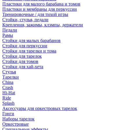
Пластики для малого барабана и томов
Пластики и мембраны для перкуссии
Тренировочные / для тихой игры
Стойки, стулья, педали
Крепления, зажимы, клэмпы, держатели
Педали
Рамы
Стойки для малых барабанов
Стойки для перкуссии
Стойки для тарелки и тома
Стойки для тарелок
Стойки для томов
Стойки для хай-хета
Стулья
Тарелки
China
Crash
Hi-Hat
Ride
Splash
Аксессуары для оркестровых тарелок
Гонги
Наборы тарелок
Оркестровые
Специальные эффекты