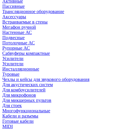
Активные
Пассивные
Трансляционное оборудование
Аксессуары
Встраиваемые в стены
Мегафон ручной
Настенные АС
Подвесные
Потолочные АС
Рупорные АС
Сабвуферы компактные
Усилители
Усилители
Инсталляционные
Туровые
Чехлы и кейсы для звукового оборудования
Для акустических систем
Для комбоусилителей
Для микрофонов
Для микшерных пультов
Для стоек
Многофункциональные
Кабели и разъемы
Готовые кабели
MIDI