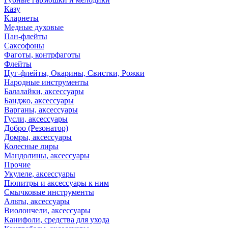
Казу
Кларнеты
Медные духовые
Пан-флейты
Саксофоны
Фаготы, контрфаготы
Флейты
Цуг-флейты, Окарины, Свистки, Рожки
Народные инструменты
Балалайки, аксессуары
Банджо, аксессуары
Варганы, аксессуары
Гусли, аксессуары
Добро (Резонатор)
Домры, аксессуары
Колесные лиры
Мандолины, аксессуары
Прочие
Укулеле, аксессуары
Пюпитры и аксессуары к ним
Смычковые инструменты
Альты, аксессуары
Виолончели, аксессуары
Канифоли, средства для ухода