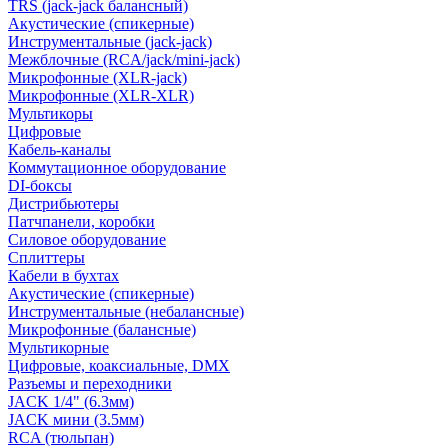
TRS (jack-jack балансный)
Акустические (спикерные)
Инструментальные (jack-jack)
Межблочные (RCA/jack/mini-jack)
Микрофонные (XLR-jack)
Микрофонные (XLR-XLR)
Мультикоры
Цифровые
Кабель-каналы
Коммутационное оборудование
DI-боксы
Дистрибьютеры
Патчпанели, коробки
Силовое оборудование
Сплиттеры
Кабели в бухтах
Акустические (спикерные)
Инструментальные (небалансные)
Микрофонные (балансные)
Мультикорные
Цифровые, коаксиальные, DMX
Разъемы и переходники
JACK 1/4" (6.3мм)
JACK мини (3.5мм)
RCA (тюльпан)