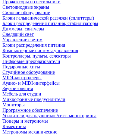
Прожекторы и светильники
Светодиодные экраны
Силовое оборудование
Блоки гальванической развязки (сплиттеры)
Блоки распределения питания, стабилизаторы
Диммеры, свитчеры
Следящий свет
Управление светом
Блоки распределения питания
Компьютерные системы управления
Контроллеры, пульты, селекторы
Цифровые преобразователи
Подарочные хиты
Студийное оборудование
MIDI-контроллеры
Аудио- и MIDI-интерфейсы
Звукоизоляция
Мебель для студии
Микрофонные предусилители
Мониторы
Программное обеспечение
Усилители для наушников/сист. мониторинга
Тюнеры и метрономы
Камертоны
Метрономы механические