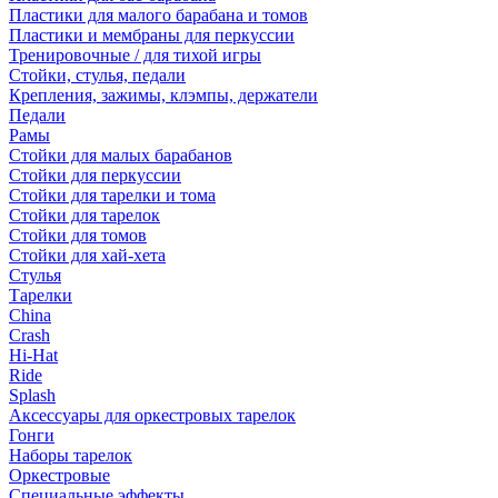
Пластики для малого барабана и томов
Пластики и мембраны для перкуссии
Тренировочные / для тихой игры
Стойки, стулья, педали
Крепления, зажимы, клэмпы, держатели
Педали
Рамы
Стойки для малых барабанов
Стойки для перкуссии
Стойки для тарелки и тома
Стойки для тарелок
Стойки для томов
Стойки для хай-хета
Стулья
Тарелки
China
Crash
Hi-Hat
Ride
Splash
Аксессуары для оркестровых тарелок
Гонги
Наборы тарелок
Оркестровые
Специальные эффекты