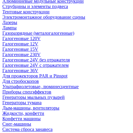
Алюминиевые модульные конструкции
Струбцины и элементы подвеса
Тентовые конструкции
Электромонтажное оборудование сцены
Лазеры
Лампы
Газоразрядные (металогалогенные)
Галогеновые 120V
Галогеновые 12V
Галогеновые 15V
Галогеновые 230V
Галогеновые 24V без отражателя
Галогеновые 24V с отражателем
Галогеновые 36V
Для прожекторов PAR и Pinspot
Для стробоскопов
Ультрафиолетовые, люминесцентные
Приборы спецэффектов
Генераторы мыльных пузырей
Генераторы тумана
Дым-машины, вентиляторы
Жидкости, конфетти
Конфетти машины
Снег-машины
Система сброса занавеса