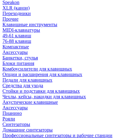
Speakon
XLR (канон)
Переходники
Прочие
Клавишные инструменты
MIDI-клавиатуры
49-61 клавиш
76-88 клавиш
Компактные
Аксессуары
Банкетки, стулья
Блоки питания
Комбоусилители для клавишных
Опции и расширения для клавишных
Педали для клавишных
Средства для ухода
Стойки и подставки для клавишных
Чехлы, кейсы, накидки для клавишных
Акустические клавишные
Аксессуары
Пианино
Рояли
Синтезаторы
Домашние синтезаторы
Профессиональные синтезаторы и рабочие станции