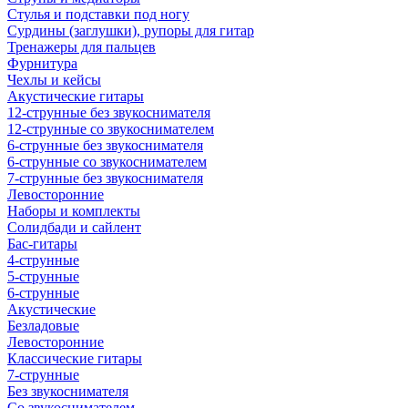
Стулья и подставки под ногу
Сурдины (заглушки), рупоры для гитар
Тренажеры для пальцев
Фурнитура
Чехлы и кейсы
Акустические гитары
12-струнные без звукоснимателя
12-струнные со звукоснимателем
6-струнные без звукоснимателя
6-струнные со звукоснимателем
7-струнные без звукоснимателя
Левосторонние
Наборы и комплекты
Солидбади и сайлент
Бас-гитары
4-струнные
5-струнные
6-струнные
Акустические
Безладовые
Левосторонние
Классические гитары
7-струнные
Без звукоснимателя
Со звукоснимателем