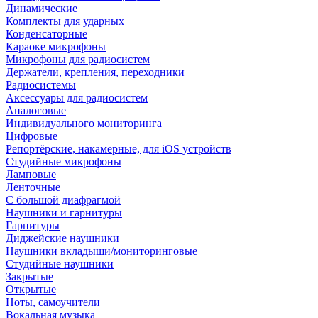
Динамические
Комплекты для ударных
Конденсаторные
Караоке микрофоны
Микрофоны для радиосистем
Держатели, крепления, переходники
Радиосистемы
Аксессуары для радиосистем
Аналоговые
Индивидуального мониторинга
Цифровые
Репортёрские, накамерные, для iOS устройств
Студийные микрофоны
Ламповые
Ленточные
С большой диафрагмой
Наушники и гарнитуры
Гарнитуры
Диджейские наушники
Наушники вкладыши/мониторинговые
Студийные наушники
Закрытые
Открытые
Ноты, самоучители
Вокальная музыка