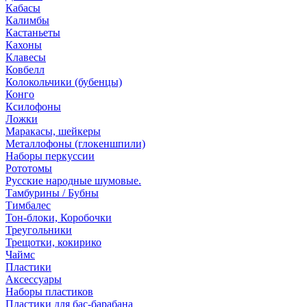
Кабасы
Калимбы
Кастаньеты
Кахоны
Клавесы
Ковбелл
Колокольчики (бубенцы)
Конго
Ксилофоны
Ложки
Маракасы, шейкеры
Металлофоны (глокеншпили)
Наборы перкуссии
Рототомы
Русские народные шумовые.
Тамбурины / Бубны
Тимбалес
Тон-блоки, Коробочки
Треугольники
Трещотки, кокирико
Чаймс
Пластики
Аксессуары
Наборы пластиков
Пластики для бас-барабана