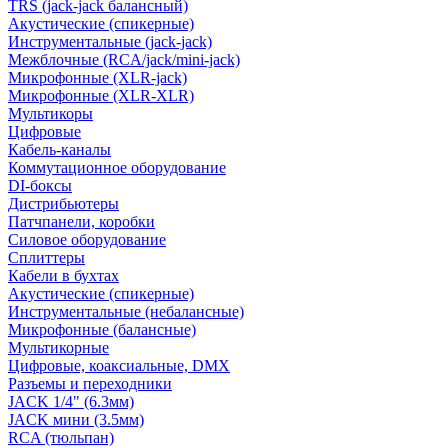
TRS (jack-jack балансный)
Акустические (спикерные)
Инструментальные (jack-jack)
Межблочные (RCA/jack/mini-jack)
Микрофонные (XLR-jack)
Микрофонные (XLR-XLR)
Мультикоры
Цифровые
Кабель-каналы
Коммутационное оборудование
DI-боксы
Дистрибьютеры
Патчпанели, коробки
Силовое оборудование
Сплиттеры
Кабели в бухтах
Акустические (спикерные)
Инструментальные (небалансные)
Микрофонные (балансные)
Мультикорные
Цифровые, коаксиальные, DMX
Разъемы и переходники
JACK 1/4" (6.3мм)
JACK мини (3.5мм)
RCA (тюльпан)