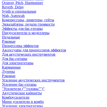
Octaver, Pitch, Harmonizer
Reverb, Delay
Synth и специальные
Wah, Autowah
Компрессоры, лимитеры, гейты
Эквалайзеры, педали громкости
Эффекты для бас-гитары
Предусилители и моделлеры
Педальные
Рэковые
Процессоры эффектов
Аксессуары для процессоров эффектов
Для акустических инструментов
Для бас-гитары
Для электрогитары
Карманные
Луперы
Рэковые
Усиление акустических инструментов
Усиление бас-гитары
"Усилители (""головы"")"
Акустические кабинеты
Комбоусилители
Мини усилители и комбо
Усиление электрогитары