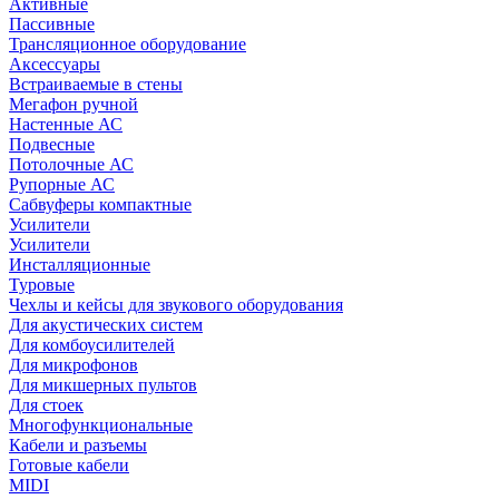
Активные
Пассивные
Трансляционное оборудование
Аксессуары
Встраиваемые в стены
Мегафон ручной
Настенные АС
Подвесные
Потолочные АС
Рупорные АС
Сабвуферы компактные
Усилители
Усилители
Инсталляционные
Туровые
Чехлы и кейсы для звукового оборудования
Для акустических систем
Для комбоусилителей
Для микрофонов
Для микшерных пультов
Для стоек
Многофункциональные
Кабели и разъемы
Готовые кабели
MIDI