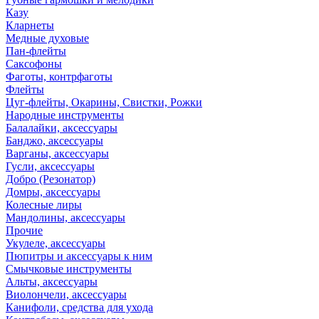
Казу
Кларнеты
Медные духовые
Пан-флейты
Саксофоны
Фаготы, контрфаготы
Флейты
Цуг-флейты, Окарины, Свистки, Рожки
Народные инструменты
Балалайки, аксессуары
Банджо, аксессуары
Варганы, аксессуары
Гусли, аксессуары
Добро (Резонатор)
Домры, аксессуары
Колесные лиры
Мандолины, аксессуары
Прочие
Укулеле, аксессуары
Пюпитры и аксессуары к ним
Смычковые инструменты
Альты, аксессуары
Виолончели, аксессуары
Канифоли, средства для ухода