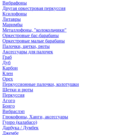
Вибрафоны
Другая оркестровая перкуссия
Ксилофоны
Литавры
Маримбы
Металлофоны, "колокольчики"
Оркестровые бас-барабаны
Оркестровые малые барабаны
Палочки, щетки, рюты
Аксессуары для палочек
Граб
Дуб
Карбон
Клен
Орех
Перкуссионные палочки, колотушки
Щетки и рюты
Перкуссия
Агого
Бонго
Вибраслэп
Глюкофоны, Ханги, аксессуары
Гуиро (калабасо)
Дарбука / Думбек
Джембе