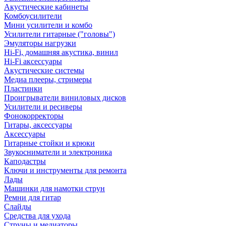
Акустические кабинеты
Комбоусилители
Мини усилители и комбо
Усилители гитарные ("головы")
Эмуляторы нагрузки
Hi-Fi, домашняя акустика, винил
Hi-Fi аксессуары
Акустические системы
Медиа плееры, стримеры
Пластинки
Проигрыватели виниловых дисков
Усилители и ресиверы
Фонокорректоры
Гитары, аксессуары
Аксессуары
Гитарные стойки и крюки
Звукосниматели и электроника
Каподастры
Ключи и инструменты для ремонта
Лады
Машинки для намотки струн
Ремни для гитар
Слайды
Средства для ухода
Струны и медиаторы