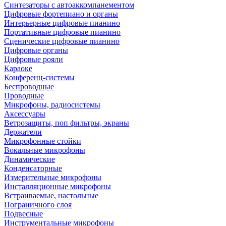
Синтезаторы с автоаккомпанементом
Цифровые фортепиано и органы
Интерьерные цифровые пианино
Портативные цифровые пианино
Сценические цифровые пианино
Цифровые органы
Цифровые рояли
Караоке
Конференц-системы
Беспроводные
Проводные
Микрофоны, радиосистемы
Аксессуары
Ветрозащиты, поп фильтры, экраны
Держатели
Микрофонные стойки
Вокальные микрофоны
Динамические
Конденсаторные
Измерительные микрофоны
Инсталляционные микрофоны
Встраиваемые, настольные
Пограничного слоя
Подвесные
Инструментальные микрофоны