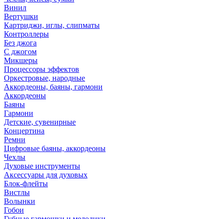
Винил
Вертушки
Картриджи, иглы, слипматы
Контроллеры
Без джога
С джогом
Микшеры
Процессоры эффектов
Оркестровые, народные
Аккордеоны, баяны, гармони
Аккордеоны
Баяны
Гармони
Детские, сувенирные
Концертина
Ремни
Цифровые баяны, аккордеоны
Чехлы
Духовые инструменты
Аксессуары для духовых
Блок-флейты
Вистлы
Волынки
Гобои
Губные гармошки и мелодики