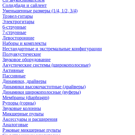
Солидбади и сайлент
Уменьшенные размеры (1/4, 1/2, 3/4)
Трэвел-гитары
Электрогитары
6-струнные
7-струнные
Левосторонние
Наборы и комплекты
Нестандартные и экстремальные конфигурации
Полуакустические
Звуковое оборудование
Акустические системы (широкополосные)
Активные
Пассивные
Динамики, драйверы
Динамики высокочастотные (драйверы)
Динамики широкополосные (вуферы)
Мембраны (diaphragm)
Рупоры (горны)
Звуковые колонны
Микшерные пульты
Аксессуары и расширения
Аналоговые
Рэковые микшерные пульты