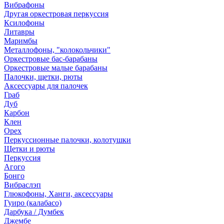
Вибрафоны
Другая оркестровая перкуссия
Ксилофоны
Литавры
Маримбы
Металлофоны, "колокольчики"
Оркестровые бас-барабаны
Оркестровые малые барабаны
Палочки, щетки, рюты
Аксессуары для палочек
Граб
Дуб
Карбон
Клен
Орех
Перкуссионные палочки, колотушки
Щетки и рюты
Перкуссия
Агого
Бонго
Вибраслэп
Глюкофоны, Ханги, аксессуары
Гуиро (калабасо)
Дарбука / Думбек
Джембе