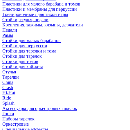
Пластики для малого барабана и томов
Пластики и мембраны для перкуссии
Тренировочные / для тихой игры
Стойки, стулья, педали
Крепления, зажимы, клэмпы, держатели
Педали
Рамы
Стойки для малых барабанов
Стойки для перкуссии
Стойки для тарелки и тома
Стойки для тарелок
Стойки для томов
Стойки для хай-хета
Стулья
Тарелки
China
Crash
Hi-Hat
Ride
Splash
Аксессуары для оркестровых тарелок
Гонги
Наборы тарелок
Оркестровые
Специальные эффекты