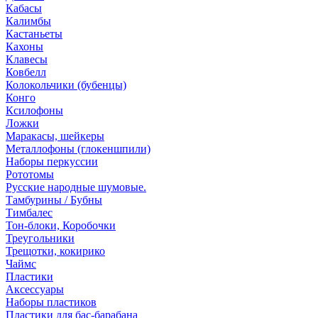
Кабасы
Калимбы
Кастаньеты
Кахоны
Клавесы
Ковбелл
Колокольчики (бубенцы)
Конго
Ксилофоны
Ложки
Маракасы, шейкеры
Металлофоны (глокеншпили)
Наборы перкуссии
Рототомы
Русские народные шумовые.
Тамбурины / Бубны
Тимбалес
Тон-блоки, Коробочки
Треугольники
Трещотки, кокирико
Чаймс
Пластики
Аксессуары
Наборы пластиков
Пластики для бас-барабана