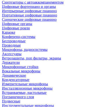
Синтезаторы с автоаккомпанементом
Цифровые фортепиано и органы
Интерьерные цифровые пианино
Портативные цифровые пианино
Сценические цифровые пианино
Цифровые органы
Цифровые рояли
Караоке
Конференц-системы
Беспроводные
Проводные
Микрофоны, радиосистемы
Аксессуары
Ветрозащиты, поп фильтры, экраны
Держатели
Микрофонные стойки
Вокальные микрофоны
Динамические
Конденсаторные
Измерительные микрофоны
Инсталляционные микрофоны
Встраиваемые, настольные
Пограничного слоя
Подвесные
Инструментальные микрофоны