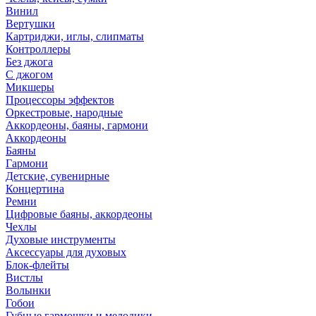
Винил
Вертушки
Картриджи, иглы, слипматы
Контроллеры
Без джога
С джогом
Микшеры
Процессоры эффектов
Оркестровые, народные
Аккордеоны, баяны, гармони
Аккордеоны
Баяны
Гармони
Детские, сувенирные
Концертина
Ремни
Цифровые баяны, аккордеоны
Чехлы
Духовые инструменты
Аксессуары для духовых
Блок-флейты
Вистлы
Волынки
Гобои
Губные гармошки и мелодики