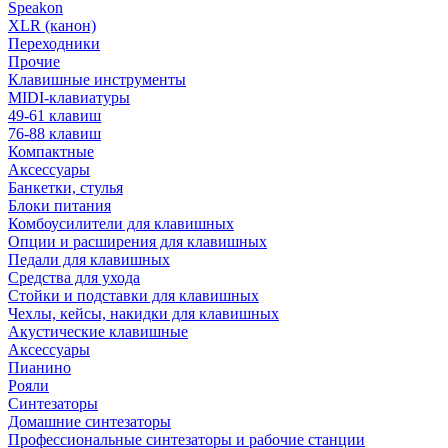
Speakon
XLR (канон)
Переходники
Прочие
Клавишные инструменты
MIDI-клавиатуры
49-61 клавиш
76-88 клавиш
Компактные
Аксессуары
Банкетки, стулья
Блоки питания
Комбоусилители для клавишных
Опции и расширения для клавишных
Педали для клавишных
Средства для ухода
Стойки и подставки для клавишных
Чехлы, кейсы, накидки для клавишных
Акустические клавишные
Аксессуары
Пианино
Рояли
Синтезаторы
Домашние синтезаторы
Профессиональные синтезаторы и рабочие станции