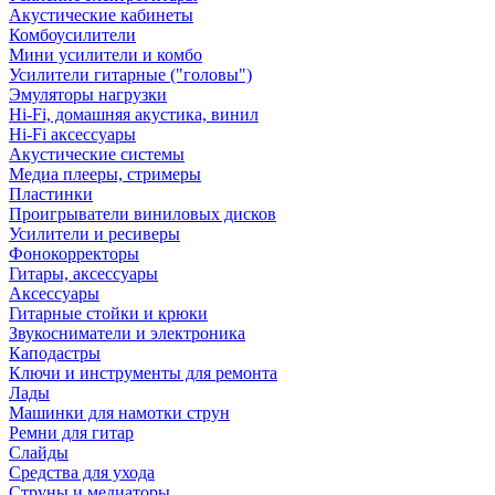
Акустические кабинеты
Комбоусилители
Мини усилители и комбо
Усилители гитарные ("головы")
Эмуляторы нагрузки
Hi-Fi, домашняя акустика, винил
Hi-Fi аксессуары
Акустические системы
Медиа плееры, стримеры
Пластинки
Проигрыватели виниловых дисков
Усилители и ресиверы
Фонокорректоры
Гитары, аксессуары
Аксессуары
Гитарные стойки и крюки
Звукосниматели и электроника
Каподастры
Ключи и инструменты для ремонта
Лады
Машинки для намотки струн
Ремни для гитар
Слайды
Средства для ухода
Струны и медиаторы