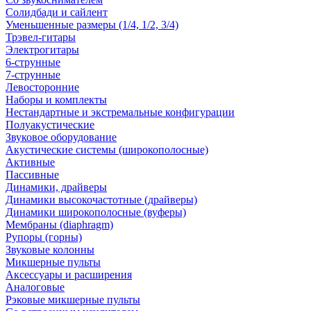
Солидбади и сайлент
Уменьшенные размеры (1/4, 1/2, 3/4)
Трэвел-гитары
Электрогитары
6-струнные
7-струнные
Левосторонние
Наборы и комплекты
Нестандартные и экстремальные конфигурации
Полуакустические
Звуковое оборудование
Акустические системы (широкополосные)
Активные
Пассивные
Динамики, драйверы
Динамики высокочастотные (драйверы)
Динамики широкополосные (вуферы)
Мембраны (diaphragm)
Рупоры (горны)
Звуковые колонны
Микшерные пульты
Аксессуары и расширения
Аналоговые
Рэковые микшерные пульты