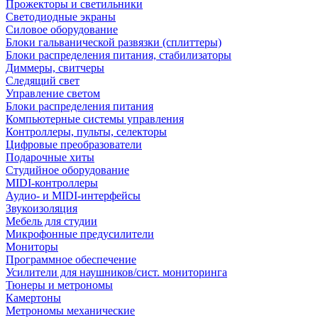
Прожекторы и светильники
Светодиодные экраны
Силовое оборудование
Блоки гальванической развязки (сплиттеры)
Блоки распределения питания, стабилизаторы
Диммеры, свитчеры
Следящий свет
Управление светом
Блоки распределения питания
Компьютерные системы управления
Контроллеры, пульты, селекторы
Цифровые преобразователи
Подарочные хиты
Студийное оборудование
MIDI-контроллеры
Аудио- и MIDI-интерфейсы
Звукоизоляция
Мебель для студии
Микрофонные предусилители
Мониторы
Программное обеспечение
Усилители для наушников/сист. мониторинга
Тюнеры и метрономы
Камертоны
Метрономы механические