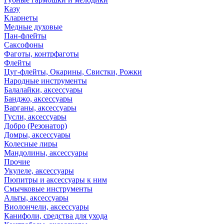
Казу
Кларнеты
Медные духовые
Пан-флейты
Саксофоны
Фаготы, контрфаготы
Флейты
Цуг-флейты, Окарины, Свистки, Рожки
Народные инструменты
Балалайки, аксессуары
Банджо, аксессуары
Варганы, аксессуары
Гусли, аксессуары
Добро (Резонатор)
Домры, аксессуары
Колесные лиры
Мандолины, аксессуары
Прочие
Укулеле, аксессуары
Пюпитры и аксессуары к ним
Смычковые инструменты
Альты, аксессуары
Виолончели, аксессуары
Канифоли, средства для ухода