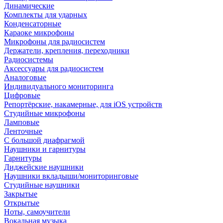
Динамические
Комплекты для ударных
Конденсаторные
Караоке микрофоны
Микрофоны для радиосистем
Держатели, крепления, переходники
Радиосистемы
Аксессуары для радиосистем
Аналоговые
Индивидуального мониторинга
Цифровые
Репортёрские, накамерные, для iOS устройств
Студийные микрофоны
Ламповые
Ленточные
С большой диафрагмой
Наушники и гарнитуры
Гарнитуры
Диджейские наушники
Наушники вкладыши/мониторинговые
Студийные наушники
Закрытые
Открытые
Ноты, самоучители
Вокальная музыка