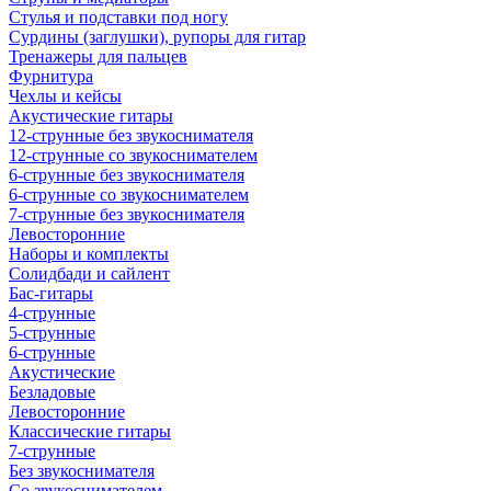
Стулья и подставки под ногу
Сурдины (заглушки), рупоры для гитар
Тренажеры для пальцев
Фурнитура
Чехлы и кейсы
Акустические гитары
12-струнные без звукоснимателя
12-струнные со звукоснимателем
6-струнные без звукоснимателя
6-струнные со звукоснимателем
7-струнные без звукоснимателя
Левосторонние
Наборы и комплекты
Солидбади и сайлент
Бас-гитары
4-струнные
5-струнные
6-струнные
Акустические
Безладовые
Левосторонние
Классические гитары
7-струнные
Без звукоснимателя
Со звукоснимателем