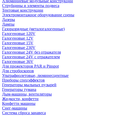
Алюминиевые модульные конструкции
Струбцины и элементы подвеса
Тентовые конструкции
Электромонтажное оборудование сцены
Лазеры
Лампы
Газоразрядные (металогалогенные)
Галогеновые 120V
Галогеновые 12V
Галогеновые 15V
Галогеновые 230V
Галогеновые 24V без отражателя
Галогеновые 24V с отражателем
Галогеновые 36V
Для прожекторов PAR и Pinspot
Для стробоскопов
Ультрафиолетовые, люминесцентные
Приборы спецэффектов
Генераторы мыльных пузырей
Генераторы тумана
Дым-машины, вентиляторы
Жидкости, конфетти
Конфетти машины
Снег-машины
Система сброса занавеса