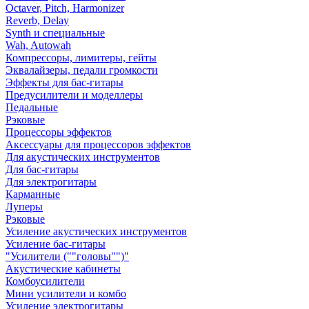
Octaver, Pitch, Harmonizer
Reverb, Delay
Synth и специальные
Wah, Autowah
Компрессоры, лимитеры, гейты
Эквалайзеры, педали громкости
Эффекты для бас-гитары
Предусилители и моделлеры
Педальные
Рэковые
Процессоры эффектов
Аксессуары для процессоров эффектов
Для акустических инструментов
Для бас-гитары
Для электрогитары
Карманные
Луперы
Рэковые
Усиление акустических инструментов
Усиление бас-гитары
"Усилители (""головы"")"
Акустические кабинеты
Комбоусилители
Мини усилители и комбо
Усиление электрогитары