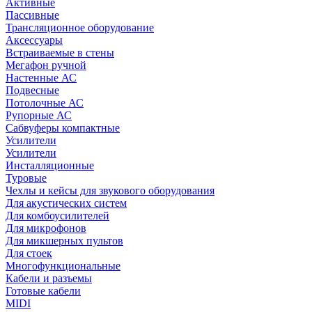
Активные
Пассивные
Трансляционное оборудование
Аксессуары
Встраиваемые в стены
Мегафон ручной
Настенные АС
Подвесные
Потолочные АС
Рупорные АС
Сабвуферы компактные
Усилители
Усилители
Инсталляционные
Туровые
Чехлы и кейсы для звукового оборудования
Для акустических систем
Для комбоусилителей
Для микрофонов
Для микшерных пультов
Для стоек
Многофункциональные
Кабели и разъемы
Готовые кабели
MIDI