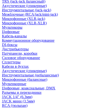
TRS (jack-jack балансный)
Акустические (спикерные)
Инструментальные (jack-jack)
Межблочные (RCA/jack/mini-jack)
Микрофонные (XLR-jack)
Микрофонные (XLR-XLR)
Мультикоры
Цифровые
Кабель-каналы
Коммутационное оборудование
DI-боксы
Дистрибьютеры
Патчпанели, коробки
Силовое оборудование
Сплиттеры
Кабели в бухтах
Акустические (спикерные)
Инструментальные (небалансные)
Микрофонные (балансные)
Мультикорные
Цифровые, коаксиальные, DMX
Разъемы и переходники
JACK 1/4" (6.3мм)
JACK мини (3.5мм)
RCA (тюльпан)