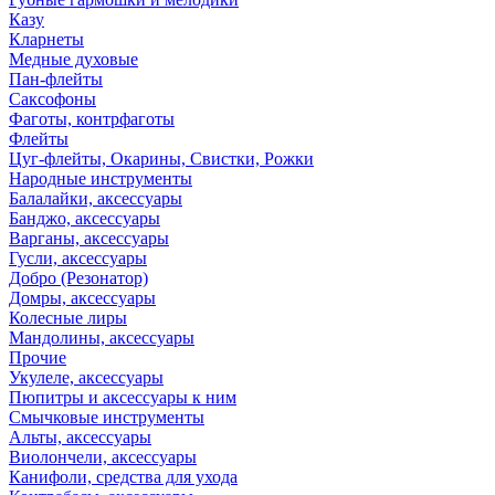
Казу
Кларнеты
Медные духовые
Пан-флейты
Саксофоны
Фаготы, контрфаготы
Флейты
Цуг-флейты, Окарины, Свистки, Рожки
Народные инструменты
Балалайки, аксессуары
Банджо, аксессуары
Варганы, аксессуары
Гусли, аксессуары
Добро (Резонатор)
Домры, аксессуары
Колесные лиры
Мандолины, аксессуары
Прочие
Укулеле, аксессуары
Пюпитры и аксессуары к ним
Смычковые инструменты
Альты, аксессуары
Виолончели, аксессуары
Канифоли, средства для ухода