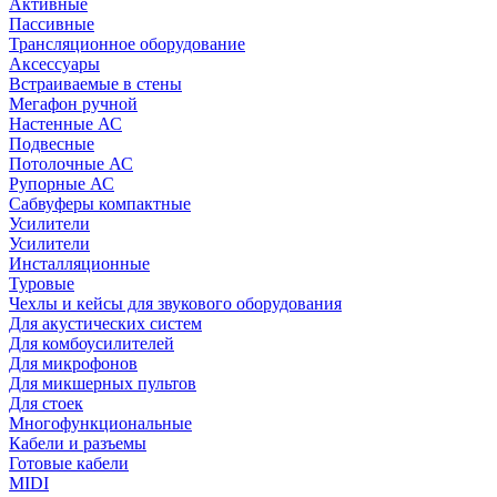
Активные
Пассивные
Трансляционное оборудование
Аксессуары
Встраиваемые в стены
Мегафон ручной
Настенные АС
Подвесные
Потолочные АС
Рупорные АС
Сабвуферы компактные
Усилители
Усилители
Инсталляционные
Туровые
Чехлы и кейсы для звукового оборудования
Для акустических систем
Для комбоусилителей
Для микрофонов
Для микшерных пультов
Для стоек
Многофункциональные
Кабели и разъемы
Готовые кабели
MIDI