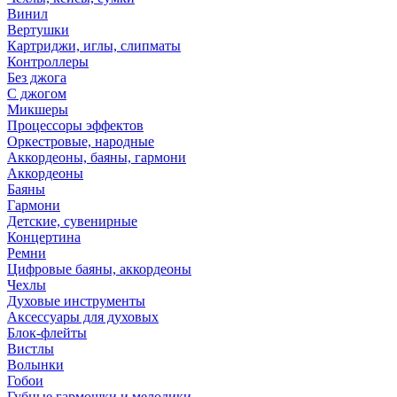
Винил
Вертушки
Картриджи, иглы, слипматы
Контроллеры
Без джога
С джогом
Микшеры
Процессоры эффектов
Оркестровые, народные
Аккордеоны, баяны, гармони
Аккордеоны
Баяны
Гармони
Детские, сувенирные
Концертина
Ремни
Цифровые баяны, аккордеоны
Чехлы
Духовые инструменты
Аксессуары для духовых
Блок-флейты
Вистлы
Волынки
Гобои
Губные гармошки и мелодики