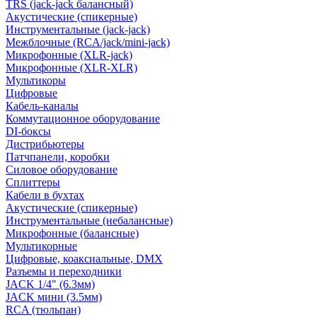
TRS (jack-jack балансный)
Акустические (спикерные)
Инструментальные (jack-jack)
Межблочные (RCA/jack/mini-jack)
Микрофонные (XLR-jack)
Микрофонные (XLR-XLR)
Мультикоры
Цифровые
Кабель-каналы
Коммутационное оборудование
DI-боксы
Дистрибьютеры
Патчпанели, коробки
Силовое оборудование
Сплиттеры
Кабели в бухтах
Акустические (спикерные)
Инструментальные (небалансные)
Микрофонные (балансные)
Мультикорные
Цифровые, коаксиальные, DMX
Разъемы и переходники
JACK 1/4" (6.3мм)
JACK мини (3.5мм)
RCA (тюльпан)