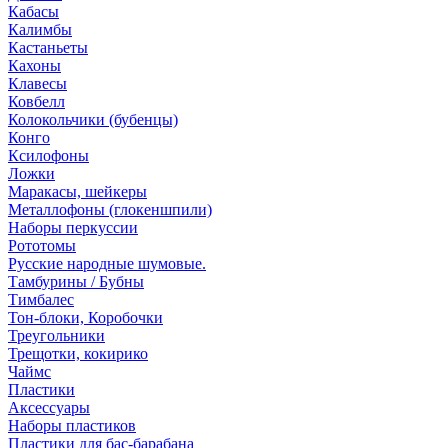
Кабасы
Калимбы
Кастаньеты
Кахоны
Клавесы
Ковбелл
Колокольчики (бубенцы)
Конго
Ксилофоны
Ложки
Маракасы, шейкеры
Металлофоны (глокеншпили)
Наборы перкуссии
Рототомы
Русские народные шумовые.
Тамбурины / Бубны
Тимбалес
Тон-блоки, Коробочки
Треугольники
Трещотки, кокирико
Чаймс
Пластики
Аксессуары
Наборы пластиков
Пластики для бас-барабана