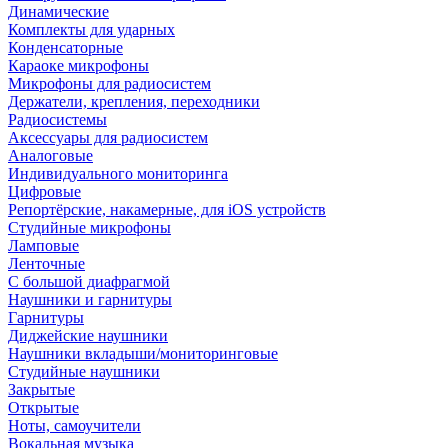
Динамические
Комплекты для ударных
Конденсаторные
Караоке микрофоны
Микрофоны для радиосистем
Держатели, крепления, переходники
Радиосистемы
Аксессуары для радиосистем
Аналоговые
Индивидуального мониторинга
Цифровые
Репортёрские, накамерные, для iOS устройств
Студийные микрофоны
Ламповые
Ленточные
С большой диафрагмой
Наушники и гарнитуры
Гарнитуры
Диджейские наушники
Наушники вкладыши/мониторинговые
Студийные наушники
Закрытые
Открытые
Ноты, самоучители
Вокальная музыка