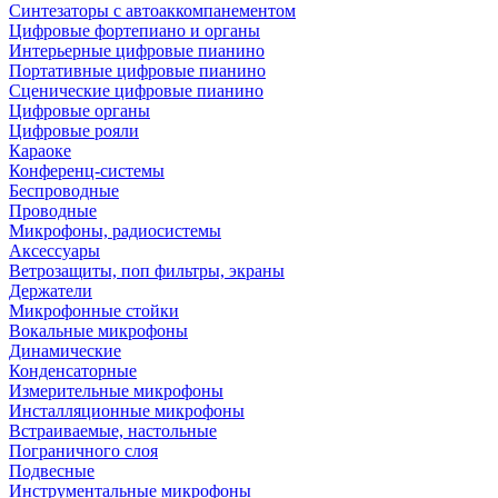
Синтезаторы с автоаккомпанементом
Цифровые фортепиано и органы
Интерьерные цифровые пианино
Портативные цифровые пианино
Сценические цифровые пианино
Цифровые органы
Цифровые рояли
Караоке
Конференц-системы
Беспроводные
Проводные
Микрофоны, радиосистемы
Аксессуары
Ветрозащиты, поп фильтры, экраны
Держатели
Микрофонные стойки
Вокальные микрофоны
Динамические
Конденсаторные
Измерительные микрофоны
Инсталляционные микрофоны
Встраиваемые, настольные
Пограничного слоя
Подвесные
Инструментальные микрофоны