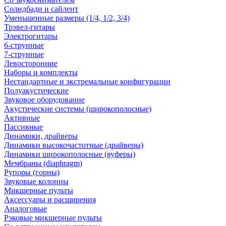
Солидбади и сайлент
Уменьшенные размеры (1/4, 1/2, 3/4)
Трэвел-гитары
Электрогитары
6-струнные
7-струнные
Левосторонние
Наборы и комплекты
Нестандартные и экстремальные конфигурации
Полуакустические
Звуковое оборудование
Акустические системы (широкополосные)
Активные
Пассивные
Динамики, драйверы
Динамики высокочастотные (драйверы)
Динамики широкополосные (вуферы)
Мембраны (diaphragm)
Рупоры (горны)
Звуковые колонны
Микшерные пульты
Аксессуары и расширения
Аналоговые
Рэковые микшерные пульты