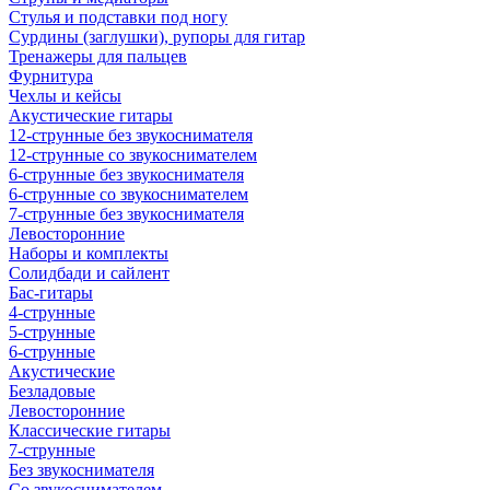
Стулья и подставки под ногу
Сурдины (заглушки), рупоры для гитар
Тренажеры для пальцев
Фурнитура
Чехлы и кейсы
Акустические гитары
12-струнные без звукоснимателя
12-струнные со звукоснимателем
6-струнные без звукоснимателя
6-струнные со звукоснимателем
7-струнные без звукоснимателя
Левосторонние
Наборы и комплекты
Солидбади и сайлент
Бас-гитары
4-струнные
5-струнные
6-струнные
Акустические
Безладовые
Левосторонние
Классические гитары
7-струнные
Без звукоснимателя
Со звукоснимателем