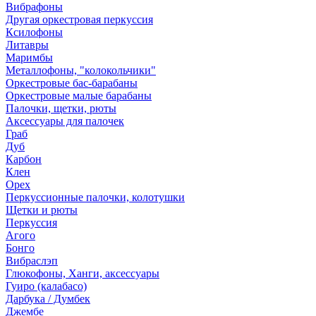
Вибрафоны
Другая оркестровая перкуссия
Ксилофоны
Литавры
Маримбы
Металлофоны, "колокольчики"
Оркестровые бас-барабаны
Оркестровые малые барабаны
Палочки, щетки, рюты
Аксессуары для палочек
Граб
Дуб
Карбон
Клен
Орех
Перкуссионные палочки, колотушки
Щетки и рюты
Перкуссия
Агого
Бонго
Вибраслэп
Глюкофоны, Ханги, аксессуары
Гуиро (калабасо)
Дарбука / Думбек
Джембе