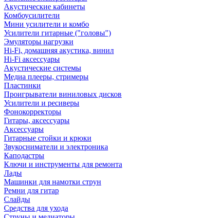
Акустические кабинеты
Комбоусилители
Мини усилители и комбо
Усилители гитарные ("головы")
Эмуляторы нагрузки
Hi-Fi, домашняя акустика, винил
Hi-Fi аксессуары
Акустические системы
Медиа плееры, стримеры
Пластинки
Проигрыватели виниловых дисков
Усилители и ресиверы
Фонокорректоры
Гитары, аксессуары
Аксессуары
Гитарные стойки и крюки
Звукосниматели и электроника
Каподастры
Ключи и инструменты для ремонта
Лады
Машинки для намотки струн
Ремни для гитар
Слайды
Средства для ухода
Струны и медиаторы