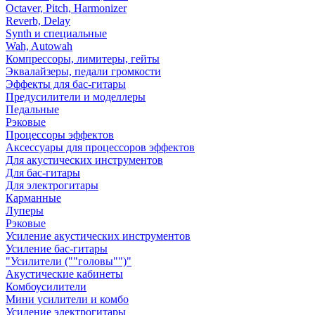
Octaver, Pitch, Harmonizer
Reverb, Delay
Synth и специальные
Wah, Autowah
Компрессоры, лимитеры, гейты
Эквалайзеры, педали громкости
Эффекты для бас-гитары
Предусилители и моделлеры
Педальные
Рэковые
Процессоры эффектов
Аксессуары для процессоров эффектов
Для акустических инструментов
Для бас-гитары
Для электрогитары
Карманные
Луперы
Рэковые
Усиление акустических инструментов
Усиление бас-гитары
"Усилители (""головы"")"
Акустические кабинеты
Комбоусилители
Мини усилители и комбо
Усиление электрогитары