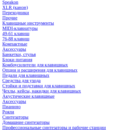
Speakon
XLR (канон)
Переходники
Прочие
Клавишные инструменты
MIDI-клавиатуры
49-61 клавиш
76-88 клавиш
Компактные
Аксессуары
Банкетки, стулья
Блоки питания
Комбоусилители для клавишных
Опции и расширения для клавишных
Педали для клавишных
Средства для ухода
Стойки и подставки для клавишных
Чехлы, кейсы, накидки для клавишных
Акустические клавишные
Аксессуары
Пианино
Рояли
Синтезаторы
Домашние синтезаторы
Профессиональные синтезаторы и рабочие станции