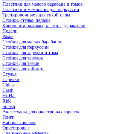
Пластики для малого барабана и томов
Пластики и мембраны для перкуссии
Тренировочные / для тихой игры
Стойки, стулья, педали
Крепления, зажимы, клэмпы, держатели
Педали
Рамы
Стойки для малых барабанов
Стойки для перкуссии
Стойки для тарелки и тома
Стойки для тарелок
Стойки для томов
Стойки для хай-хета
Стулья
Тарелки
China
Crash
Hi-Hat
Ride
Splash
Аксессуары для оркестровых тарелок
Гонги
Наборы тарелок
Оркестровые
Специальные эффекты