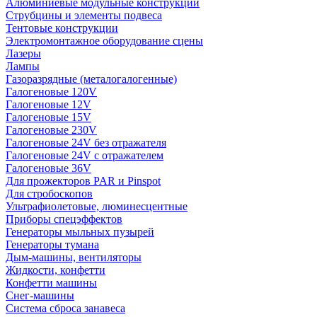
Алюминиевые модульные конструкции
Струбцины и элементы подвеса
Тентовые конструкции
Электромонтажное оборудование сцены
Лазеры
Лампы
Газоразрядные (металогалогенные)
Галогеновые 120V
Галогеновые 12V
Галогеновые 15V
Галогеновые 230V
Галогеновые 24V без отражателя
Галогеновые 24V с отражателем
Галогеновые 36V
Для прожекторов PAR и Pinspot
Для стробоскопов
Ультрафиолетовые, люминесцентные
Приборы спецэффектов
Генераторы мыльных пузырей
Генераторы тумана
Дым-машины, вентиляторы
Жидкости, конфетти
Конфетти машины
Снег-машины
Система сброса занавеса