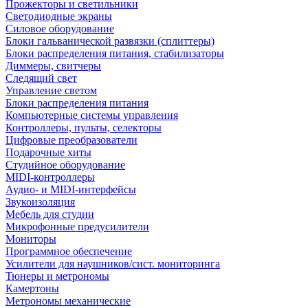
Прожекторы и светильники
Светодиодные экраны
Силовое оборудование
Блоки гальванической развязки (сплиттеры)
Блоки распределения питания, стабилизаторы
Диммеры, свитчеры
Следящий свет
Управление светом
Блоки распределения питания
Компьютерные системы управления
Контроллеры, пульты, селекторы
Цифровые преобразователи
Подарочные хиты
Студийное оборудование
MIDI-контроллеры
Аудио- и MIDI-интерфейсы
Звукоизоляция
Мебель для студии
Микрофонные предусилители
Мониторы
Программное обеспечение
Усилители для наушников/сист. мониторинга
Тюнеры и метрономы
Камертоны
Метрономы механические