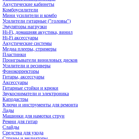
Акустические кабинеты
Комбоусилители
Мини усилители и комбо
Усилители гитарные ("головы")
Эмуляторы нагрузки
Hi-Fi, домашняя акустика, винил
Hi-Fi аксессуары
Акустические системы
Медиа плееры, стримеры
Пластинки
Проигрыватели виниловых дисков
Усилители и ресиверы
Фонокорректоры
Гитары, аксессуары
Аксессуары
Гитарные стойки и крюки
Звукосниматели и электроника
Каподастры
Ключи и инструменты для ремонта
Лады
Машинки для намотки струн
Ремни для гитар
Слайды
Средства для ухода
Струны и медиаторы