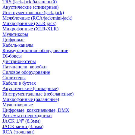
TRS (jack-jack балансный)
Акустические (спикерные)
Инструментальные (jack-jack)
Межблочные (RCA/jack/mini-jack)
Микрофонные (XLR-jack)
Микрофонные (XLR-XLR)
Мультикоры
Цифровые
Кабель-каналы
Коммутационное оборудование
DI-боксы
Дистрибьютеры
Патчпанели, коробки
Силовое оборудование
Сплиттеры
Кабели в бухтах
Акустические (спикерные)
Инструментальные (небалансные)
Микрофонные (балансные)
Мультикорные
Цифровые, коаксиальные, DMX
Разъемы и переходники
JACK 1/4" (6.3мм)
JACK мини (3.5мм)
RCA (тюльпан)