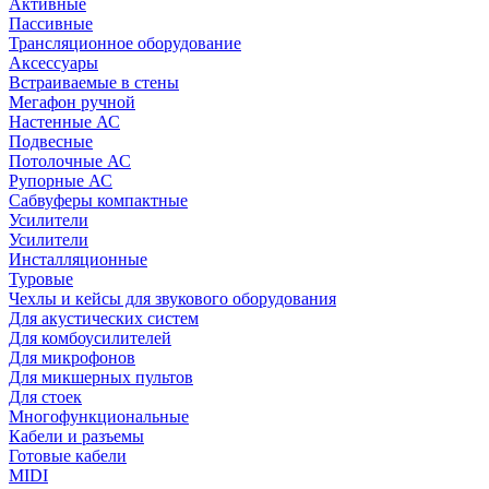
Активные
Пассивные
Трансляционное оборудование
Аксессуары
Встраиваемые в стены
Мегафон ручной
Настенные АС
Подвесные
Потолочные АС
Рупорные АС
Сабвуферы компактные
Усилители
Усилители
Инсталляционные
Туровые
Чехлы и кейсы для звукового оборудования
Для акустических систем
Для комбоусилителей
Для микрофонов
Для микшерных пультов
Для стоек
Многофункциональные
Кабели и разъемы
Готовые кабели
MIDI