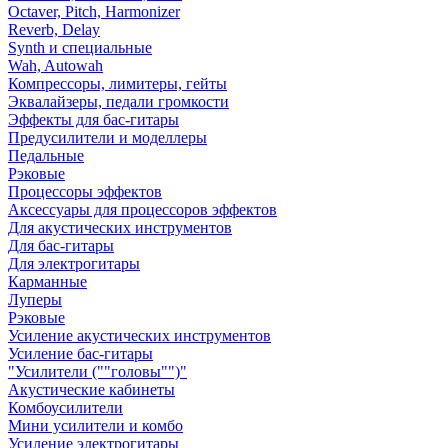
Octaver, Pitch, Harmonizer
Reverb, Delay
Synth и специальные
Wah, Autowah
Компрессоры, лимитеры, гейты
Эквалайзеры, педали громкости
Эффекты для бас-гитары
Предусилители и моделлеры
Педальные
Рэковые
Процессоры эффектов
Аксессуары для процессоров эффектов
Для акустических инструментов
Для бас-гитары
Для электрогитары
Карманные
Луперы
Рэковые
Усиление акустических инструментов
Усиление бас-гитары
"Усилители (""головы"")"
Акустические кабинеты
Комбоусилители
Мини усилители и комбо
Усиление электрогитары