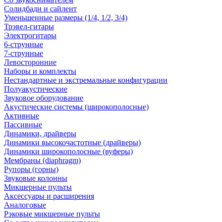
Солидбади и сайлент
Уменьшенные размеры (1/4, 1/2, 3/4)
Трэвел-гитары
Электрогитары
6-струнные
7-струнные
Левосторонние
Наборы и комплекты
Нестандартные и экстремальные конфигурации
Полуакустические
Звуковое оборудование
Акустические системы (широкополосные)
Активные
Пассивные
Динамики, драйверы
Динамики высокочастотные (драйверы)
Динамики широкополосные (вуферы)
Мембраны (diaphragm)
Рупоры (горны)
Звуковые колонны
Микшерные пульты
Аксессуары и расширения
Аналоговые
Рэковые микшерные пульты