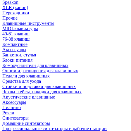
Speakon
XLR (канон)
Переходники
Прочие
Клавишные инструменты
MIDI-клавиатуры
49-61 клавиш
76-88 клавиш
Компактные
Аксессуары
Банкетки, стулья
Блоки питания
Комбоусилители для клавишных
Опции и расширения для клавишных
Педали для клавишных
Средства для ухода
Стойки и подставки для клавишных
Чехлы, кейсы, накидки для клавишных
Акустические клавишные
Аксессуары
Пианино
Рояли
Синтезаторы
Домашние синтезаторы
Профессиональные синтезаторы и рабочие станции