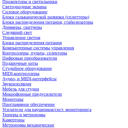
Прожекторы и светильники
Светодиодные экраны
Силовое оборудование
Блоки гальванической развязки (сплиттеры)
Блоки распределения питания, стабилизаторы
Диммеры, свитчеры
Следящий свет
Управление светом
Блоки распределения питания
Компьютерные системы управления
Контроллеры, пульты, селекторы
Цифровые преобразователи
Подарочные хиты
Студийное оборудование
MIDI-контроллеры
Аудио- и MIDI-интерфейсы
Звукоизоляция
Мебель для студии
Микрофонные предусилители
Мониторы
Программное обеспечение
Усилители для наушников/сист. мониторинга
Тюнеры и метрономы
Камертоны
Метрономы механические