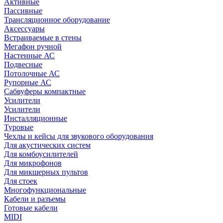
Активные
Пассивные
Трансляционное оборудование
Аксессуары
Встраиваемые в стены
Мегафон ручной
Настенные АС
Подвесные
Потолочные АС
Рупорные АС
Сабвуферы компактные
Усилители
Усилители
Инсталляционные
Туровые
Чехлы и кейсы для звукового оборудования
Для акустических систем
Для комбоусилителей
Для микрофонов
Для микшерных пультов
Для стоек
Многофункциональные
Кабели и разъемы
Готовые кабели
MIDI