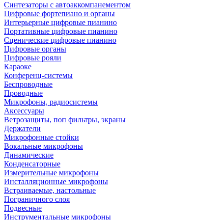
Синтезаторы с автоаккомпанементом
Цифровые фортепиано и органы
Интерьерные цифровые пианино
Портативные цифровые пианино
Сценические цифровые пианино
Цифровые органы
Цифровые рояли
Караоке
Конференц-системы
Беспроводные
Проводные
Микрофоны, радиосистемы
Аксессуары
Ветрозащиты, поп фильтры, экраны
Держатели
Микрофонные стойки
Вокальные микрофоны
Динамические
Конденсаторные
Измерительные микрофоны
Инсталляционные микрофоны
Встраиваемые, настольные
Пограничного слоя
Подвесные
Инструментальные микрофоны