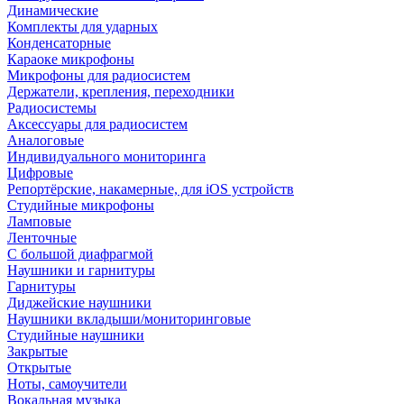
Динамические
Комплекты для ударных
Конденсаторные
Караоке микрофоны
Микрофоны для радиосистем
Держатели, крепления, переходники
Радиосистемы
Аксессуары для радиосистем
Аналоговые
Индивидуального мониторинга
Цифровые
Репортёрские, накамерные, для iOS устройств
Студийные микрофоны
Ламповые
Ленточные
С большой диафрагмой
Наушники и гарнитуры
Гарнитуры
Диджейские наушники
Наушники вкладыши/мониторинговые
Студийные наушники
Закрытые
Открытые
Ноты, самоучители
Вокальная музыка