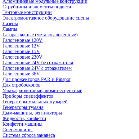
Алюминиевые модульные конструкции
Струбцины и элементы подвеса
Тентовые конструкции
Электромонтажное оборудование сцены
Лазеры
Лампы
Газоразрядные (металогалогенные)
Галогеновые 120V
Галогеновые 12V
Галогеновые 15V
Галогеновые 230V
Галогеновые 24V без отражателя
Галогеновые 24V с отражателем
Галогеновые 36V
Для прожекторов PAR и Pinspot
Для стробоскопов
Ультрафиолетовые, люминесцентные
Приборы спецэффектов
Генераторы мыльных пузырей
Генераторы тумана
Дым-машины, вентиляторы
Жидкости, конфетти
Конфетти машины
Снег-машины
Система сброса занавеса