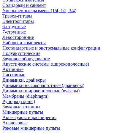
Солидбади и сайлент
Уменьшенные размеры (1/4, 1/2, 3/4)
Трэвел-гитары
Электрогитары
6-струнные
7-струнные
Левосторонние
Наборы и комплекты
Нестандартные и экстремальные конфигурации
Полуакустические
Звуковое оборудование
Акустические системы (широкополосные)
Активные
Пассивные
Динамики, драйверы
Динамики высокочастотные (драйверы)
Динамики широкополосные (вуферы)
Мембраны (diaphragm)
Рупоры (горны)
Звуковые колонны
Микшерные пульты
Аксессуары и расширения
Аналоговые
Рэковые микшерные пульты