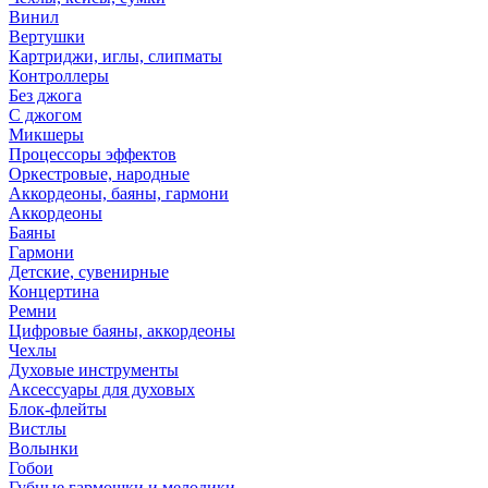
Винил
Вертушки
Картриджи, иглы, слипматы
Контроллеры
Без джога
С джогом
Микшеры
Процессоры эффектов
Оркестровые, народные
Аккордеоны, баяны, гармони
Аккордеоны
Баяны
Гармони
Детские, сувенирные
Концертина
Ремни
Цифровые баяны, аккордеоны
Чехлы
Духовые инструменты
Аксессуары для духовых
Блок-флейты
Вистлы
Волынки
Гобои
Губные гармошки и мелодики