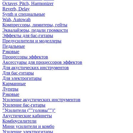
Octaver, Pitch, Harmonizer
Reverb, Delay
Synth и специальные
Wah, Autowah
Компрессоры, лимитеры, гейты
Эквалайзеры, педали громкости
Эффекты для бас-гитары
Предусилители и моделлеры
Педальные
Рэковые
Процессоры эффектов
Аксессуары для процессоров эффектов
Для акустических инструментов
Для бас-гитары
Для электрогитары
Карманные
Луперы
Рэковые
Усиление акустических инструментов
Усиление бас-гитары
"Усилители (""головы"")"
Акустические кабинеты
Комбоусилители
Мини усилители и комбо
Усиление электрогитары