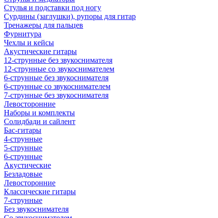
Стулья и подставки под ногу
Сурдины (заглушки), рупоры для гитар
Тренажеры для пальцев
Фурнитура
Чехлы и кейсы
Акустические гитары
12-струнные без звукоснимателя
12-струнные со звукоснимателем
6-струнные без звукоснимателя
6-струнные со звукоснимателем
7-струнные без звукоснимателя
Левосторонние
Наборы и комплекты
Солидбади и сайлент
Бас-гитары
4-струнные
5-струнные
6-струнные
Акустические
Безладовые
Левосторонние
Классические гитары
7-струнные
Без звукоснимателя
Со звукоснимателем