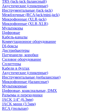
TRS (jack-jack балансный)
Акустические (спикерные)
Инструментальные (jack-jack)
Межблочные (RCA/jack/mini-jack)
Микрофонные (XLR-jack)
Микрофонные (XLR-XLR)
Мультикоры
Цифровые
Кабель-каналы
Коммутационное оборудование
DI-боксы
Дистрибьютеры
Патчпанели, коробки
Силовое оборудование
Сплиттеры
Кабели в бухтах
Акустические (спикерные)
Инструментальные (небалансные)
Микрофонные (балансные)
Мультикорные
Цифровые, коаксиальные, DMX
Разъемы и переходники
JACK 1/4" (6.3мм)
JACK мини (3.5мм)
RCA (тюльпан)