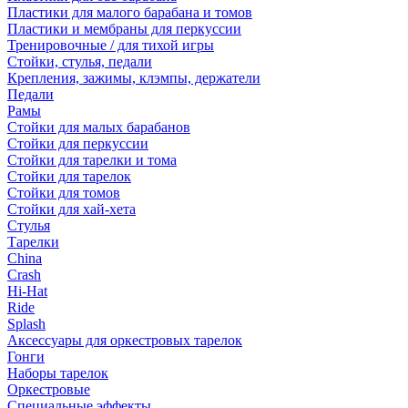
Пластики для малого барабана и томов
Пластики и мембраны для перкуссии
Тренировочные / для тихой игры
Стойки, стулья, педали
Крепления, зажимы, клэмпы, держатели
Педали
Рамы
Стойки для малых барабанов
Стойки для перкуссии
Стойки для тарелки и тома
Стойки для тарелок
Стойки для томов
Стойки для хай-хета
Стулья
Тарелки
China
Crash
Hi-Hat
Ride
Splash
Аксессуары для оркестровых тарелок
Гонги
Наборы тарелок
Оркестровые
Специальные эффекты