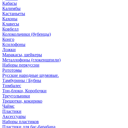
Кабасы
Калимбы
Кастаньеты
Кахоны
Клавесы
Ковбелл
Колокольчики (бубенцы)
Конго
Ксилофоны
Ложки
Маракасы, шейкеры
Металлофоны (глокеншпили)
Наборы перкуссии
Рототомы
Русские народные шумовые.
Тамбурины / Бубны
Тимбалес
Тон-блоки, Коробочки
Треугольники
Трещотки, кокирико
Чаймс
Пластики
Аксессуары
Наборы пластиков
Пластики для бас-барабана