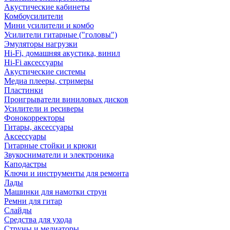
Акустические кабинеты
Комбоусилители
Мини усилители и комбо
Усилители гитарные ("головы")
Эмуляторы нагрузки
Hi-Fi, домашняя акустика, винил
Hi-Fi аксессуары
Акустические системы
Медиа плееры, стримеры
Пластинки
Проигрыватели виниловых дисков
Усилители и ресиверы
Фонокорректоры
Гитары, аксессуары
Аксессуары
Гитарные стойки и крюки
Звукосниматели и электроника
Каподастры
Ключи и инструменты для ремонта
Лады
Машинки для намотки струн
Ремни для гитар
Слайды
Средства для ухода
Струны и медиаторы