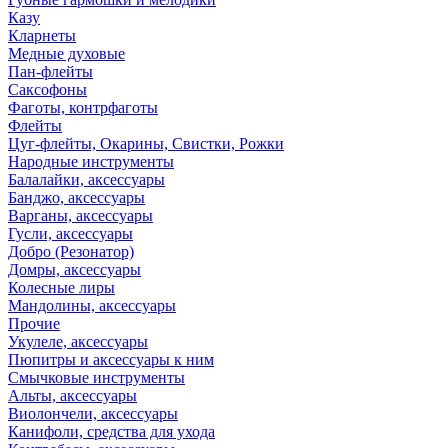
Казу
Кларнеты
Медные духовые
Пан-флейты
Саксофоны
Фаготы, контрфаготы
Флейты
Цуг-флейты, Окарины, Свистки, Рожки
Народные инструменты
Балалайки, аксессуары
Банджо, аксессуары
Варганы, аксессуары
Гусли, аксессуары
Добро (Резонатор)
Домры, аксессуары
Колесные лиры
Мандолины, аксессуары
Прочие
Укулеле, аксессуары
Пюпитры и аксессуары к ним
Смычковые инструменты
Альты, аксессуары
Виолончели, аксессуары
Канифоли, средства для ухода