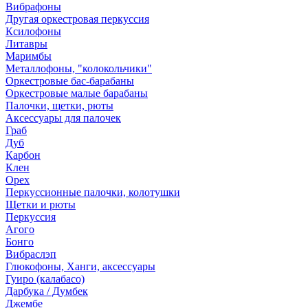
Вибрафоны
Другая оркестровая перкуссия
Ксилофоны
Литавры
Маримбы
Металлофоны, "колокольчики"
Оркестровые бас-барабаны
Оркестровые малые барабаны
Палочки, щетки, рюты
Аксессуары для палочек
Граб
Дуб
Карбон
Клен
Орех
Перкуссионные палочки, колотушки
Щетки и рюты
Перкуссия
Агого
Бонго
Вибраслэп
Глюкофоны, Ханги, аксессуары
Гуиро (калабасо)
Дарбука / Думбек
Джембе