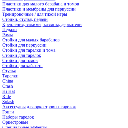
Пластики для малого барабана и томов
Пластики и мембраны для перкуссии
Тренировочные / для тихой игры
Стойки, стулья, педали
Крепления, зажимы, клэмпы, держатели
Педали
Рамы
Стойки для малых барабанов
Стойки для перкуссии
Стойки для тарелки и тома
Стойки для тарелок
Стойки для томов
Стойки для хай-хета
Стулья
Тарелки
China
Crash
Hi-Hat
Ride
Splash
Аксессуары для оркестровых тарелок
Гонги
Наборы тарелок
Оркестровые
Специальные эффекты