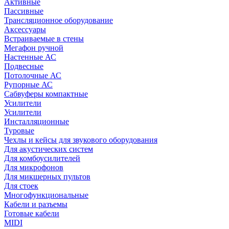
Активные
Пассивные
Трансляционное оборудование
Аксессуары
Встраиваемые в стены
Мегафон ручной
Настенные АС
Подвесные
Потолочные АС
Рупорные АС
Сабвуферы компактные
Усилители
Усилители
Инсталляционные
Туровые
Чехлы и кейсы для звукового оборудования
Для акустических систем
Для комбоусилителей
Для микрофонов
Для микшерных пультов
Для стоек
Многофункциональные
Кабели и разъемы
Готовые кабели
MIDI