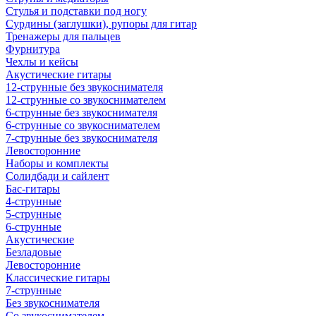
Стулья и подставки под ногу
Сурдины (заглушки), рупоры для гитар
Тренажеры для пальцев
Фурнитура
Чехлы и кейсы
Акустические гитары
12-струнные без звукоснимателя
12-струнные со звукоснимателем
6-струнные без звукоснимателя
6-струнные со звукоснимателем
7-струнные без звукоснимателя
Левосторонние
Наборы и комплекты
Солидбади и сайлент
Бас-гитары
4-струнные
5-струнные
6-струнные
Акустические
Безладовые
Левосторонние
Классические гитары
7-струнные
Без звукоснимателя
Со звукоснимателем