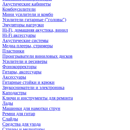
Акустические кабинеты
Комбоусилители
Мини усилители и комбо
Усилители гитарные ("головы")
Эмуляторы нагрузки
Hi-Fi, домашняя акустика, винил
Hi-Fi аксессуары
Акустические системы
Медиа плееры, стримеры
Пластинки
Проигрыватели виниловых дисков
Усилители и ресиверы
Фонокорректоры
Гитары, аксессуары
Аксессуары
Гитарные стойки и крюки
Звукосниматели и электроника
Каподастры
Ключи и инструменты для ремонта
Лады
Машинки для намотки струн
Ремни для гитар
Слайды
Средства для ухода
Струны и медиаторы