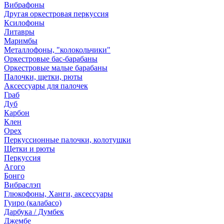
Вибрафоны
Другая оркестровая перкуссия
Ксилофоны
Литавры
Маримбы
Металлофоны, "колокольчики"
Оркестровые бас-барабаны
Оркестровые малые барабаны
Палочки, щетки, рюты
Аксессуары для палочек
Граб
Дуб
Карбон
Клен
Орех
Перкуссионные палочки, колотушки
Щетки и рюты
Перкуссия
Агого
Бонго
Вибраслэп
Глюкофоны, Ханги, аксессуары
Гуиро (калабасо)
Дарбука / Думбек
Джембе