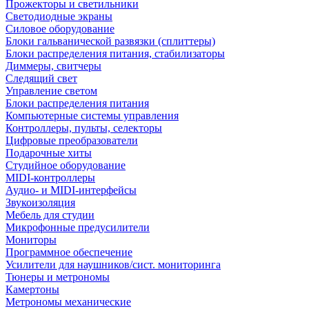
Прожекторы и светильники
Светодиодные экраны
Силовое оборудование
Блоки гальванической развязки (сплиттеры)
Блоки распределения питания, стабилизаторы
Диммеры, свитчеры
Следящий свет
Управление светом
Блоки распределения питания
Компьютерные системы управления
Контроллеры, пульты, селекторы
Цифровые преобразователи
Подарочные хиты
Студийное оборудование
MIDI-контроллеры
Аудио- и MIDI-интерфейсы
Звукоизоляция
Мебель для студии
Микрофонные предусилители
Мониторы
Программное обеспечение
Усилители для наушников/сист. мониторинга
Тюнеры и метрономы
Камертоны
Метрономы механические