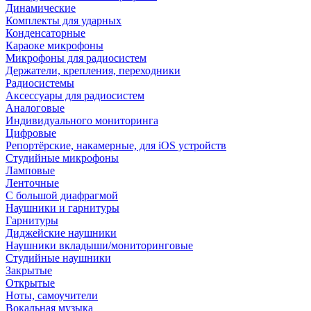
Динамические
Комплекты для ударных
Конденсаторные
Караоке микрофоны
Микрофоны для радиосистем
Держатели, крепления, переходники
Радиосистемы
Аксессуары для радиосистем
Аналоговые
Индивидуального мониторинга
Цифровые
Репортёрские, накамерные, для iOS устройств
Студийные микрофоны
Ламповые
Ленточные
С большой диафрагмой
Наушники и гарнитуры
Гарнитуры
Диджейские наушники
Наушники вкладыши/мониторинговые
Студийные наушники
Закрытые
Открытые
Ноты, самоучители
Вокальная музыка