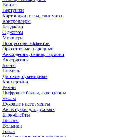
Винил
Вертушки
Картриджи, иглы, слипматы
Контроллеры
Без джога
С джогом
Микшеры
Процессоры эффектов
Оркестровые, народные
Аккордеоны, баяны, гармони
Аккордеоны
Баяны
Гармони
Детские, сувенирные
Концертина
Ремни
Цифровые баяны, аккордеоны
Чехлы
Духовые инструменты
Аксессуары для духовых
Блок-флейты
Вистлы
Волынки
Гобои
Губные гармошки и мелодики