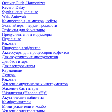
Octaver, Pitch, Harmonizer
Reverb, Delay
Synth и специальные
Wah, Autowah
Компрессоры, лимитеры, гейты
Эквалайзеры, педали громкости
Эффекты для бас-гитары
Предусилители и моделлеры
Педальные
Рэковые
Процессоры эффектов
Аксессуары для процессоров эффектов
Для акустических инструментов
Для бас-гитары
Для электрогитары
Карманные
Луперы
Рэковые
Усиление акустических инструментов
Усиление бас-гитары
"Усилители (""головы"")"
Акустические кабинеты
Комбоусилители
Мини усилители и комбо
Усиление электрогитары