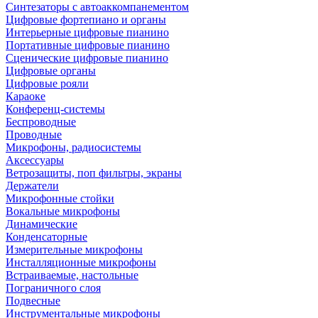
Синтезаторы с автоаккомпанементом
Цифровые фортепиано и органы
Интерьерные цифровые пианино
Портативные цифровые пианино
Сценические цифровые пианино
Цифровые органы
Цифровые рояли
Караоке
Конференц-системы
Беспроводные
Проводные
Микрофоны, радиосистемы
Аксессуары
Ветрозащиты, поп фильтры, экраны
Держатели
Микрофонные стойки
Вокальные микрофоны
Динамические
Конденсаторные
Измерительные микрофоны
Инсталляционные микрофоны
Встраиваемые, настольные
Пограничного слоя
Подвесные
Инструментальные микрофоны