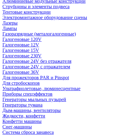
Алюминиевые модульные конструкции
Струбцины и элементы подвеса
Тентовые конструкции
Электромонтажное оборудование сцены
Лазеры
Лампы
Газоразрядные (металогалогенные)
Галогеновые 120V
Галогеновые 12V
Галогеновые 15V
Галогеновые 230V
Галогеновые 24V без отражателя
Галогеновые 24V с отражателем
Галогеновые 36V
Для прожекторов PAR и Pinspot
Для стробоскопов
Ультрафиолетовые, люминесцентные
Приборы спецэффектов
Генераторы мыльных пузырей
Генераторы тумана
Дым-машины, вентиляторы
Жидкости, конфетти
Конфетти машины
Снег-машины
Система сброса занавеса