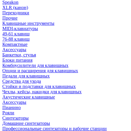
Speakon
XLR (канон)
Переходники
Прочие
Клавишные инструменты
MIDI-клавиатуры
49-61 клавиш
76-88 клавиш
Компактные
Аксессуары
Банкетки, стулья
Блоки питания
Комбоусилители для клавишных
Опции и расширения для клавишных
Педали для клавишных
Средства для ухода
Стойки и подставки для клавишных
Чехлы, кейсы, накидки для клавишных
Акустические клавишные
Аксессуары
Пианино
Рояли
Синтезаторы
Домашние синтезаторы
Профессиональные синтезаторы и рабочие станции