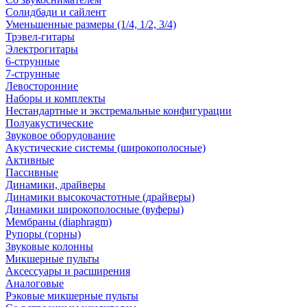
Солидбади и сайлент
Уменьшенные размеры (1/4, 1/2, 3/4)
Трэвел-гитары
Электрогитары
6-струнные
7-струнные
Левосторонние
Наборы и комплекты
Нестандартные и экстремальные конфигурации
Полуакустические
Звуковое оборудование
Акустические системы (широкополосные)
Активные
Пассивные
Динамики, драйверы
Динамики высокочастотные (драйверы)
Динамики широкополосные (вуферы)
Мембраны (diaphragm)
Рупоры (горны)
Звуковые колонны
Микшерные пульты
Аксессуары и расширения
Аналоговые
Рэковые микшерные пульты