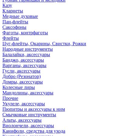
Казу
Кларнеты
Медные духовые
Пан-флейты
Саксофоны
Фаготы, контрфаготы
Флейты
Цуг-флейты, Окарины, Свистки, Рожки
Народные инструменты
Балалайки, аксессуары
Банджо, аксессуары
Варганы, аксессуары
Гусли, аксессуары
Добро (Резонатор)
Домры, аксессуары
Колесные лиры
Мандолины, аксессуары
Прочие
Укулеле, аксессуары
Пюпитры и аксессуары к ним
Смычковые инструменты
Альты, аксессуары
Виолончели, аксессуары
Канифоли, средства для ухода