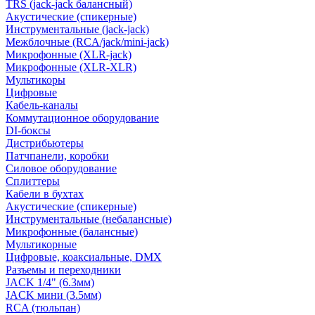
TRS (jack-jack балансный)
Акустические (спикерные)
Инструментальные (jack-jack)
Межблочные (RCA/jack/mini-jack)
Микрофонные (XLR-jack)
Микрофонные (XLR-XLR)
Мультикоры
Цифровые
Кабель-каналы
Коммутационное оборудование
DI-боксы
Дистрибьютеры
Патчпанели, коробки
Силовое оборудование
Сплиттеры
Кабели в бухтах
Акустические (спикерные)
Инструментальные (небалансные)
Микрофонные (балансные)
Мультикорные
Цифровые, коаксиальные, DMX
Разъемы и переходники
JACK 1/4" (6.3мм)
JACK мини (3.5мм)
RCA (тюльпан)