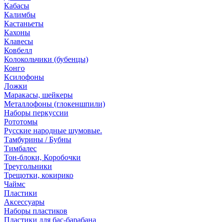
Кабасы
Калимбы
Кастаньеты
Кахоны
Клавесы
Ковбелл
Колокольчики (бубенцы)
Конго
Ксилофоны
Ложки
Маракасы, шейкеры
Металлофоны (глокеншпили)
Наборы перкуссии
Рототомы
Русские народные шумовые.
Тамбурины / Бубны
Тимбалес
Тон-блоки, Коробочки
Треугольники
Трещотки, кокирико
Чаймс
Пластики
Аксессуары
Наборы пластиков
Пластики для бас-барабана