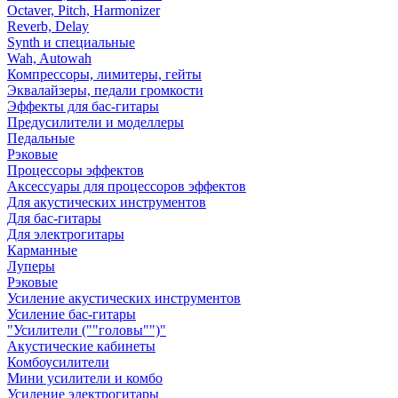
Octaver, Pitch, Harmonizer
Reverb, Delay
Synth и специальные
Wah, Autowah
Компрессоры, лимитеры, гейты
Эквалайзеры, педали громкости
Эффекты для бас-гитары
Предусилители и моделлеры
Педальные
Рэковые
Процессоры эффектов
Аксессуары для процессоров эффектов
Для акустических инструментов
Для бас-гитары
Для электрогитары
Карманные
Луперы
Рэковые
Усиление акустических инструментов
Усиление бас-гитары
"Усилители (""головы"")"
Акустические кабинеты
Комбоусилители
Мини усилители и комбо
Усиление электрогитары