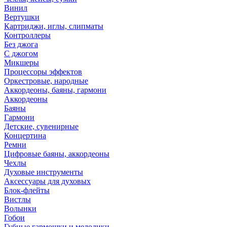
Винил
Вертушки
Картриджи, иглы, слипматы
Контроллеры
Без джога
С джогом
Микшеры
Процессоры эффектов
Оркестровые, народные
Аккордеоны, баяны, гармони
Аккордеоны
Баяны
Гармони
Детские, сувенирные
Концертина
Ремни
Цифровые баяны, аккордеоны
Чехлы
Духовые инструменты
Аксессуары для духовых
Блок-флейты
Вистлы
Волынки
Гобои
Губные гармошки и мелодики