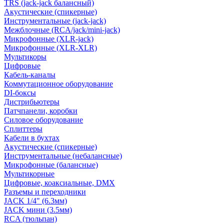
TRS (jack-jack балансный)
Акустические (спикерные)
Инструментальные (jack-jack)
Межблочные (RCA/jack/mini-jack)
Микрофонные (XLR-jack)
Микрофонные (XLR-XLR)
Мультикоры
Цифровые
Кабель-каналы
Коммутационное оборудование
DI-боксы
Дистрибьютеры
Патчпанели, коробки
Силовое оборудование
Сплиттеры
Кабели в бухтах
Акустические (спикерные)
Инструментальные (небалансные)
Микрофонные (балансные)
Мультикорные
Цифровые, коаксиальные, DMX
Разъемы и переходники
JACK 1/4" (6.3мм)
JACK мини (3.5мм)
RCA (тюльпан)