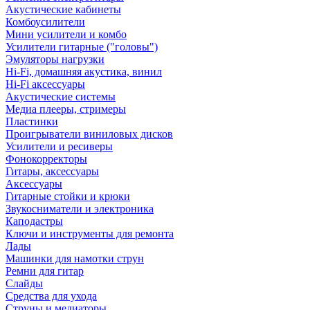
Акустические кабинеты
Комбоусилители
Мини усилители и комбо
Усилители гитарные ("головы")
Эмуляторы нагрузки
Hi-Fi, домашняя акустика, винил
Hi-Fi аксессуары
Акустические системы
Медиа плееры, стримеры
Пластинки
Проигрыватели виниловых дисков
Усилители и ресиверы
Фонокорректоры
Гитары, аксессуары
Аксессуары
Гитарные стойки и крюки
Звукосниматели и электроника
Каподастры
Ключи и инструменты для ремонта
Лады
Машинки для намотки струн
Ремни для гитар
Слайды
Средства для ухода
Струны и медиаторы