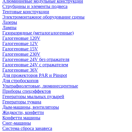
Алюминиевые модульные конструкции
Струбцины и элементы подвеса
Тентовые конструкции
Электромонтажное оборудование сцены
Лазеры
Лампы
Газоразрядные (металогалогенные)
Галогеновые 120V
Галогеновые 12V
Галогеновые 15V
Галогеновые 230V
Галогеновые 24V без отражателя
Галогеновые 24V с отражателем
Галогеновые 36V
Для прожекторов PAR и Pinspot
Для стробоскопов
Ультрафиолетовые, люминесцентные
Приборы спецэффектов
Генераторы мыльных пузырей
Генераторы тумана
Дым-машины, вентиляторы
Жидкости, конфетти
Конфетти машины
Снег-машины
Система сброса занавеса