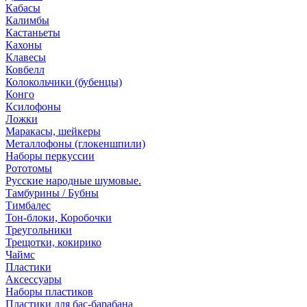
Кабасы
Калимбы
Кастаньеты
Кахоны
Клавесы
Ковбелл
Колокольчики (бубенцы)
Конго
Ксилофоны
Ложки
Маракасы, шейкеры
Металлофоны (глокеншпили)
Наборы перкуссии
Рототомы
Русские народные шумовые.
Тамбурины / Бубны
Тимбалес
Тон-блоки, Коробочки
Треугольники
Трещотки, кокирико
Чаймс
Пластики
Аксессуары
Наборы пластиков
Пластики для бас-барабана