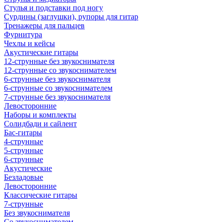
Стулья и подставки под ногу
Сурдины (заглушки), рупоры для гитар
Тренажеры для пальцев
Фурнитура
Чехлы и кейсы
Акустические гитары
12-струнные без звукоснимателя
12-струнные со звукоснимателем
6-струнные без звукоснимателя
6-струнные со звукоснимателем
7-струнные без звукоснимателя
Левосторонние
Наборы и комплекты
Солидбади и сайлент
Бас-гитары
4-струнные
5-струнные
6-струнные
Акустические
Безладовые
Левосторонние
Классические гитары
7-струнные
Без звукоснимателя
Со звукоснимателем