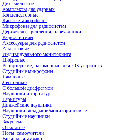
Динамические
Комплекты для ударных
Конденсаторные
Караоке микрофоны
Микрофоны для радиосистем
Держатели, крепления, переходники
Радиосистемы
Аксессуары для радиосистем
Аналоговые
Индивидуального мониторинга
Цифровые
Репортёрские, накамерные, для iOS устройств
Студийные микрофоны
Ламповые
Ленточные
С большой диафрагмой
Наушники и гарнитуры
Гарнитуры
Диджейские наушники
Наушники вкладыши/мониторинговые
Студийные наушники
Закрытые
Открытые
Ноты, самоучители
Вокальная музыка