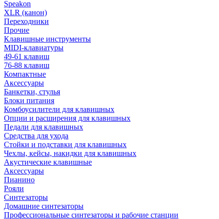
Speakon
XLR (канон)
Переходники
Прочие
Клавишные инструменты
MIDI-клавиатуры
49-61 клавиш
76-88 клавиш
Компактные
Аксессуары
Банкетки, стулья
Блоки питания
Комбоусилители для клавишных
Опции и расширения для клавишных
Педали для клавишных
Средства для ухода
Стойки и подставки для клавишных
Чехлы, кейсы, накидки для клавишных
Акустические клавишные
Аксессуары
Пианино
Рояли
Синтезаторы
Домашние синтезаторы
Профессиональные синтезаторы и рабочие станции