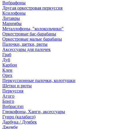
Вибрафоны
Другая оркестровая перкуссия
Ксилофоны
Литавры
Маримбы
Металлофоны, "колокольчики"
Оркестровые бас-барабаны
Оркестровые малые барабаны
Палочки, щетки, рюты
Аксессуары для палочек
Граб
Дуб
Карбон
Клен
Орех
Перкуссионные палочки, колотушки
Щетки и рюты
Перкуссия
Агого
Бонго
Вибраслэп
Глюкофоны, Ханги, аксессуары
Гуиро (калабасо)
Дарбука / Думбек
Джембе