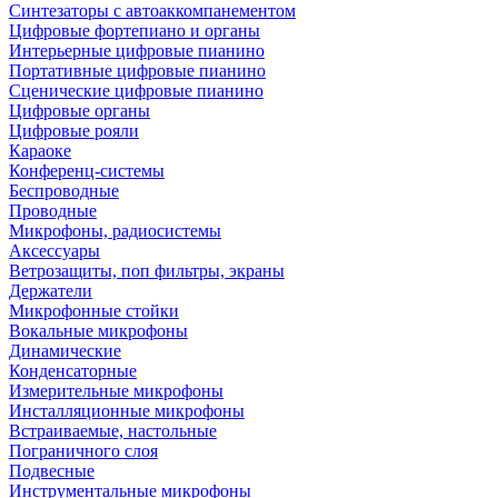
Синтезаторы с автоаккомпанементом
Цифровые фортепиано и органы
Интерьерные цифровые пианино
Портативные цифровые пианино
Сценические цифровые пианино
Цифровые органы
Цифровые рояли
Караоке
Конференц-системы
Беспроводные
Проводные
Микрофоны, радиосистемы
Аксессуары
Ветрозащиты, поп фильтры, экраны
Держатели
Микрофонные стойки
Вокальные микрофоны
Динамические
Конденсаторные
Измерительные микрофоны
Инсталляционные микрофоны
Встраиваемые, настольные
Пограничного слоя
Подвесные
Инструментальные микрофоны