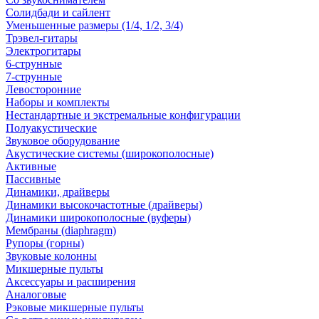
Солидбади и сайлент
Уменьшенные размеры (1/4, 1/2, 3/4)
Трэвел-гитары
Электрогитары
6-струнные
7-струнные
Левосторонние
Наборы и комплекты
Нестандартные и экстремальные конфигурации
Полуакустические
Звуковое оборудование
Акустические системы (широкополосные)
Активные
Пассивные
Динамики, драйверы
Динамики высокочастотные (драйверы)
Динамики широкополосные (вуферы)
Мембраны (diaphragm)
Рупоры (горны)
Звуковые колонны
Микшерные пульты
Аксессуары и расширения
Аналоговые
Рэковые микшерные пульты