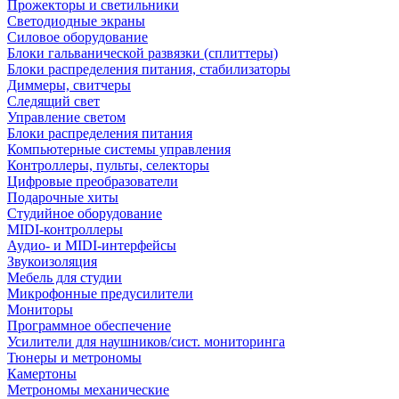
Прожекторы и светильники
Светодиодные экраны
Силовое оборудование
Блоки гальванической развязки (сплиттеры)
Блоки распределения питания, стабилизаторы
Диммеры, свитчеры
Следящий свет
Управление светом
Блоки распределения питания
Компьютерные системы управления
Контроллеры, пульты, селекторы
Цифровые преобразователи
Подарочные хиты
Студийное оборудование
MIDI-контроллеры
Аудио- и MIDI-интерфейсы
Звукоизоляция
Мебель для студии
Микрофонные предусилители
Мониторы
Программное обеспечение
Усилители для наушников/сист. мониторинга
Тюнеры и метрономы
Камертоны
Метрономы механические