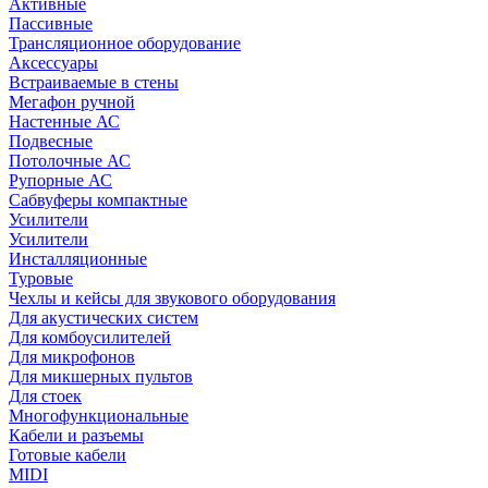
Активные
Пассивные
Трансляционное оборудование
Аксессуары
Встраиваемые в стены
Мегафон ручной
Настенные АС
Подвесные
Потолочные АС
Рупорные АС
Сабвуферы компактные
Усилители
Усилители
Инсталляционные
Туровые
Чехлы и кейсы для звукового оборудования
Для акустических систем
Для комбоусилителей
Для микрофонов
Для микшерных пультов
Для стоек
Многофункциональные
Кабели и разъемы
Готовые кабели
MIDI