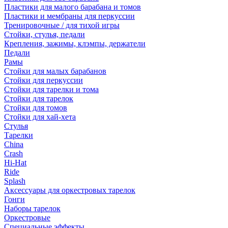
Пластики для малого барабана и томов
Пластики и мембраны для перкуссии
Тренировочные / для тихой игры
Стойки, стулья, педали
Крепления, зажимы, клэмпы, держатели
Педали
Рамы
Стойки для малых барабанов
Стойки для перкуссии
Стойки для тарелки и тома
Стойки для тарелок
Стойки для томов
Стойки для хай-хета
Стулья
Тарелки
China
Crash
Hi-Hat
Ride
Splash
Аксессуары для оркестровых тарелок
Гонги
Наборы тарелок
Оркестровые
Специальные эффекты