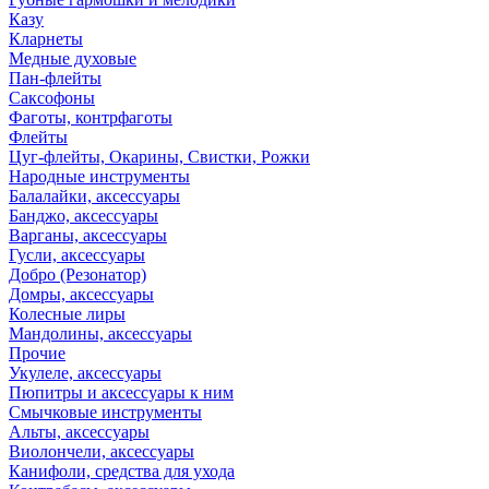
Казу
Кларнеты
Медные духовые
Пан-флейты
Саксофоны
Фаготы, контрфаготы
Флейты
Цуг-флейты, Окарины, Свистки, Рожки
Народные инструменты
Балалайки, аксессуары
Банджо, аксессуары
Варганы, аксессуары
Гусли, аксессуары
Добро (Резонатор)
Домры, аксессуары
Колесные лиры
Мандолины, аксессуары
Прочие
Укулеле, аксессуары
Пюпитры и аксессуары к ним
Смычковые инструменты
Альты, аксессуары
Виолончели, аксессуары
Канифоли, средства для ухода