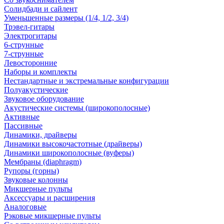
Солидбади и сайлент
Уменьшенные размеры (1/4, 1/2, 3/4)
Трэвел-гитары
Электрогитары
6-струнные
7-струнные
Левосторонние
Наборы и комплекты
Нестандартные и экстремальные конфигурации
Полуакустические
Звуковое оборудование
Акустические системы (широкополосные)
Активные
Пассивные
Динамики, драйверы
Динамики высокочастотные (драйверы)
Динамики широкополосные (вуферы)
Мембраны (diaphragm)
Рупоры (горны)
Звуковые колонны
Микшерные пульты
Аксессуары и расширения
Аналоговые
Рэковые микшерные пульты