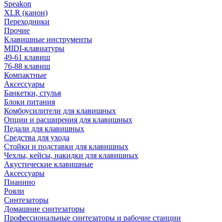
Speakon
XLR (канон)
Переходники
Прочие
Клавишные инструменты
MIDI-клавиатуры
49-61 клавиш
76-88 клавиш
Компактные
Аксессуары
Банкетки, стулья
Блоки питания
Комбоусилители для клавишных
Опции и расширения для клавишных
Педали для клавишных
Средства для ухода
Стойки и подставки для клавишных
Чехлы, кейсы, накидки для клавишных
Акустические клавишные
Аксессуары
Пианино
Рояли
Синтезаторы
Домашние синтезаторы
Профессиональные синтезаторы и рабочие станции