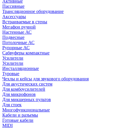
Активные
Пассивные
Трансляционное оборудование
Аксессуары
Встраиваемые в стены
Мегафон ручной
Настенные АС
Подвесные
Потолочные АС
Рупорные АС
Сабвуферы компактные
Усилители
Усилители
Инсталляционные
Туровые
Чехлы и кейсы для звукового оборудования
Для акустических систем
Для комбоусилителей
Для микрофонов
Для микшерных пультов
Для стоек
Многофункциональные
Кабели и разъемы
Готовые кабели
MIDI