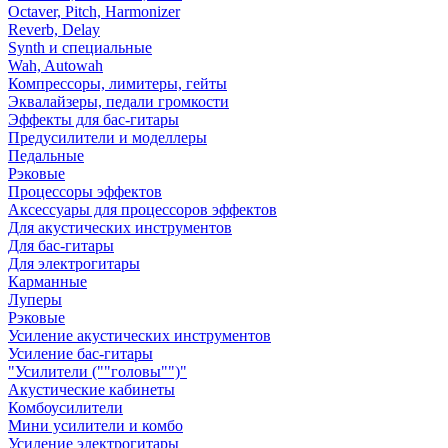
Octaver, Pitch, Harmonizer
Reverb, Delay
Synth и специальные
Wah, Autowah
Компрессоры, лимитеры, гейты
Эквалайзеры, педали громкости
Эффекты для бас-гитары
Предусилители и моделлеры
Педальные
Рэковые
Процессоры эффектов
Аксессуары для процессоров эффектов
Для акустических инструментов
Для бас-гитары
Для электрогитары
Карманные
Луперы
Рэковые
Усиление акустических инструментов
Усиление бас-гитары
"Усилители (""головы"")"
Акустические кабинеты
Комбоусилители
Мини усилители и комбо
Усиление электрогитары