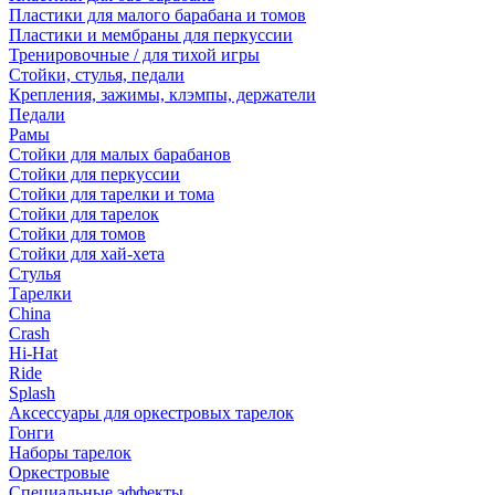
Пластики для малого барабана и томов
Пластики и мембраны для перкуссии
Тренировочные / для тихой игры
Стойки, стулья, педали
Крепления, зажимы, клэмпы, держатели
Педали
Рамы
Стойки для малых барабанов
Стойки для перкуссии
Стойки для тарелки и тома
Стойки для тарелок
Стойки для томов
Стойки для хай-хета
Стулья
Тарелки
China
Crash
Hi-Hat
Ride
Splash
Аксессуары для оркестровых тарелок
Гонги
Наборы тарелок
Оркестровые
Специальные эффекты