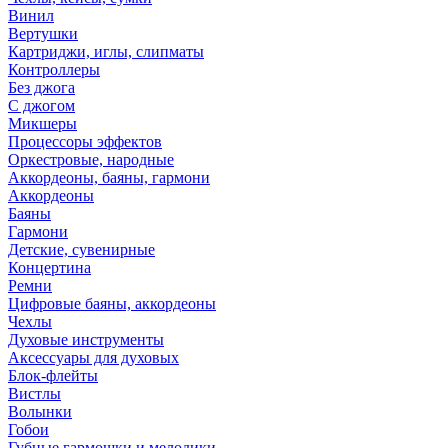
Винил
Вертушки
Картриджи, иглы, слипматы
Контроллеры
Без джога
С джогом
Микшеры
Процессоры эффектов
Оркестровые, народные
Аккордеоны, баяны, гармони
Аккордеоны
Баяны
Гармони
Детские, сувенирные
Концертина
Ремни
Цифровые баяны, аккордеоны
Чехлы
Духовые инструменты
Аксессуары для духовых
Блок-флейты
Вистлы
Волынки
Гобои
Губные гармошки и мелодики