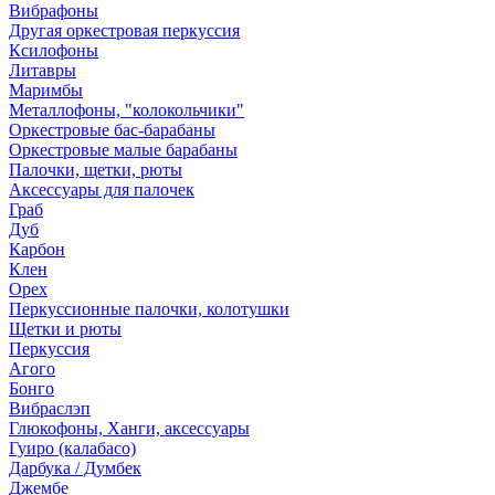
Вибрафоны
Другая оркестровая перкуссия
Ксилофоны
Литавры
Маримбы
Металлофоны, "колокольчики"
Оркестровые бас-барабаны
Оркестровые малые барабаны
Палочки, щетки, рюты
Аксессуары для палочек
Граб
Дуб
Карбон
Клен
Орех
Перкуссионные палочки, колотушки
Щетки и рюты
Перкуссия
Агого
Бонго
Вибраслэп
Глюкофоны, Ханги, аксессуары
Гуиро (калабасо)
Дарбука / Думбек
Джембе