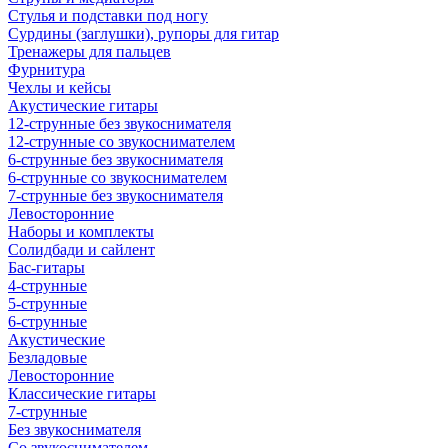
Стулья и подставки под ногу
Сурдины (заглушки), рупоры для гитар
Тренажеры для пальцев
Фурнитура
Чехлы и кейсы
Акустические гитары
12-струнные без звукоснимателя
12-струнные со звукоснимателем
6-струнные без звукоснимателя
6-струнные со звукоснимателем
7-струнные без звукоснимателя
Левосторонние
Наборы и комплекты
Солидбади и сайлент
Бас-гитары
4-струнные
5-струнные
6-струнные
Акустические
Безладовые
Левосторонние
Классические гитары
7-струнные
Без звукоснимателя
Со звукоснимателем