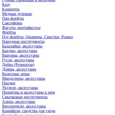
Казу
Кларнеты
Медные духовые
Пан-флейты
Саксофоны
Фаготы, контрфаготы
Флейты
Цуг-флейты, Окарины, Свистки, Рожки
Народные инструменты
Балалайки, аксессуары
Банджо, аксессуары
Варганы, аксессуары
Гусли, аксессуары
Добро (Резонатор)
Домры, аксессуары
Колесные лиры
Мандолины, аксессуары
Прочие
Укулеле, аксессуары
Пюпитры и аксессуары к ним
Смычковые инструменты
Альты, аксессуары
Виолончели, аксессуары
Канифоли, средства для ухода