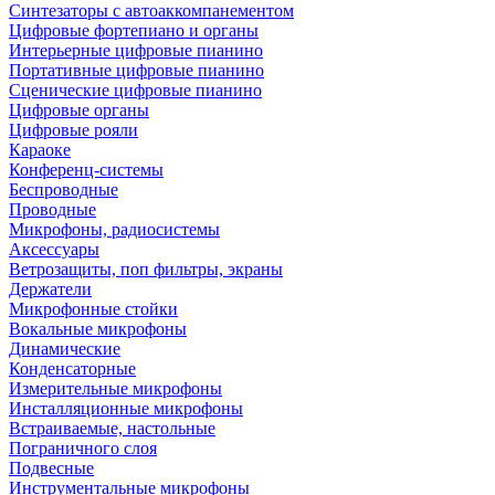
Синтезаторы с автоаккомпанементом
Цифровые фортепиано и органы
Интерьерные цифровые пианино
Портативные цифровые пианино
Сценические цифровые пианино
Цифровые органы
Цифровые рояли
Караоке
Конференц-системы
Беспроводные
Проводные
Микрофоны, радиосистемы
Аксессуары
Ветрозащиты, поп фильтры, экраны
Держатели
Микрофонные стойки
Вокальные микрофоны
Динамические
Конденсаторные
Измерительные микрофоны
Инсталляционные микрофоны
Встраиваемые, настольные
Пограничного слоя
Подвесные
Инструментальные микрофоны