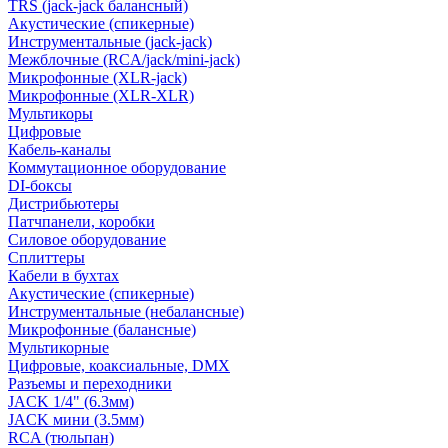
TRS (jack-jack балансный)
Акустические (спикерные)
Инструментальные (jack-jack)
Межблочные (RCA/jack/mini-jack)
Микрофонные (XLR-jack)
Микрофонные (XLR-XLR)
Мультикоры
Цифровые
Кабель-каналы
Коммутационное оборудование
DI-боксы
Дистрибьютеры
Патчпанели, коробки
Силовое оборудование
Сплиттеры
Кабели в бухтах
Акустические (спикерные)
Инструментальные (небалансные)
Микрофонные (балансные)
Мультикорные
Цифровые, коаксиальные, DMX
Разъемы и переходники
JACK 1/4" (6.3мм)
JACK мини (3.5мм)
RCA (тюльпан)