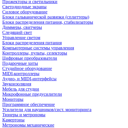
Прожекторы и светильники
Светодиодные экраны
Силовое оборудование
Блоки гальванической развязки (сплиттеры)
Блоки распределения питания, стабилизаторы
Диммеры, свитчеры
Следящий свет
Управление светом
Блоки распределения питания
Компьютерные системы управления
Контроллеры, пульты, селекторы
Цифровые преобразователи
Подарочные хиты
Студийное оборудование
MIDI-контроллеры
Аудио- и MIDI-интерфейсы
Звукоизоляция
Мебель для студии
Микрофонные предусилители
Мониторы
Программное обеспечение
Усилители для наушников/сист. мониторинга
Тюнеры и метрономы
Камертоны
Метрономы механические