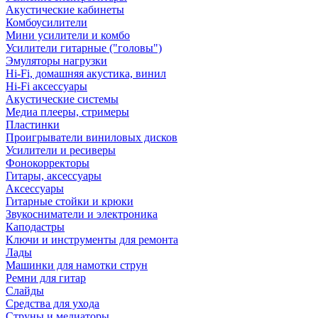
Акустические кабинеты
Комбоусилители
Мини усилители и комбо
Усилители гитарные ("головы")
Эмуляторы нагрузки
Hi-Fi, домашняя акустика, винил
Hi-Fi аксессуары
Акустические системы
Медиа плееры, стримеры
Пластинки
Проигрыватели виниловых дисков
Усилители и ресиверы
Фонокорректоры
Гитары, аксессуары
Аксессуары
Гитарные стойки и крюки
Звукосниматели и электроника
Каподастры
Ключи и инструменты для ремонта
Лады
Машинки для намотки струн
Ремни для гитар
Слайды
Средства для ухода
Струны и медиаторы