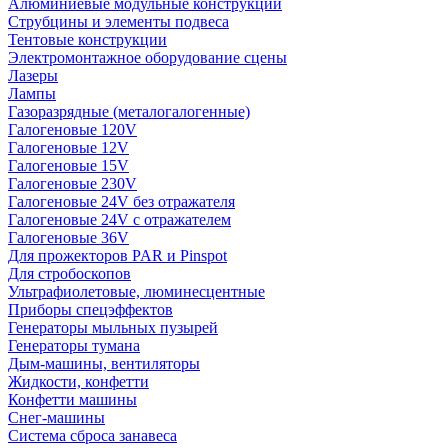
Алюминиевые модульные конструкции
Струбцины и элементы подвеса
Тентовые конструкции
Электромонтажное оборудование сцены
Лазеры
Лампы
Газоразрядные (металогалогенные)
Галогеновые 120V
Галогеновые 12V
Галогеновые 15V
Галогеновые 230V
Галогеновые 24V без отражателя
Галогеновые 24V с отражателем
Галогеновые 36V
Для прожекторов PAR и Pinspot
Для стробоскопов
Ультрафиолетовые, люминесцентные
Приборы спецэффектов
Генераторы мыльных пузырей
Генераторы тумана
Дым-машины, вентиляторы
Жидкости, конфетти
Конфетти машины
Снег-машины
Система сброса занавеса