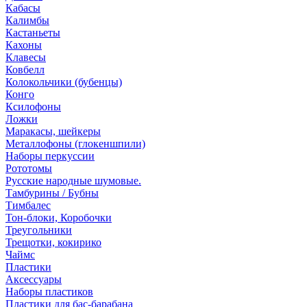
Кабасы
Калимбы
Кастаньеты
Кахоны
Клавесы
Ковбелл
Колокольчики (бубенцы)
Конго
Ксилофоны
Ложки
Маракасы, шейкеры
Металлофоны (глокеншпили)
Наборы перкуссии
Рототомы
Русские народные шумовые.
Тамбурины / Бубны
Тимбалес
Тон-блоки, Коробочки
Треугольники
Трещотки, кокирико
Чаймс
Пластики
Аксессуары
Наборы пластиков
Пластики для бас-барабана