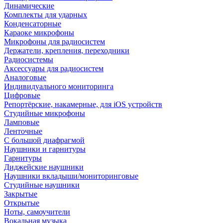
Динамические
Комплекты для ударных
Конденсаторные
Караоке микрофоны
Микрофоны для радиосистем
Держатели, крепления, переходники
Радиосистемы
Аксессуары для радиосистем
Аналоговые
Индивидуального мониторинга
Цифровые
Репортёрские, накамерные, для iOS устройств
Студийные микрофоны
Ламповые
Ленточные
С большой диафрагмой
Наушники и гарнитуры
Гарнитуры
Диджейские наушники
Наушники вкладыши/мониторинговые
Студийные наушники
Закрытые
Открытые
Ноты, самоучители
Вокальная музыка