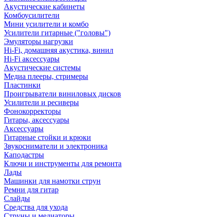
Акустические кабинеты
Комбоусилители
Мини усилители и комбо
Усилители гитарные ("головы")
Эмуляторы нагрузки
Hi-Fi, домашняя акустика, винил
Hi-Fi аксессуары
Акустические системы
Медиа плееры, стримеры
Пластинки
Проигрыватели виниловых дисков
Усилители и ресиверы
Фонокорректоры
Гитары, аксессуары
Аксессуары
Гитарные стойки и крюки
Звукосниматели и электроника
Каподастры
Ключи и инструменты для ремонта
Лады
Машинки для намотки струн
Ремни для гитар
Слайды
Средства для ухода
Струны и медиаторы