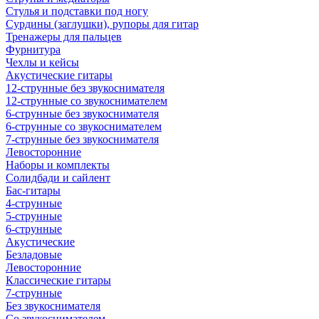
Стулья и подставки под ногу
Сурдины (заглушки), рупоры для гитар
Тренажеры для пальцев
Фурнитура
Чехлы и кейсы
Акустические гитары
12-струнные без звукоснимателя
12-струнные со звукоснимателем
6-струнные без звукоснимателя
6-струнные со звукоснимателем
7-струнные без звукоснимателя
Левосторонние
Наборы и комплекты
Солидбади и сайлент
Бас-гитары
4-струнные
5-струнные
6-струнные
Акустические
Безладовые
Левосторонние
Классические гитары
7-струнные
Без звукоснимателя
Со звукоснимателем