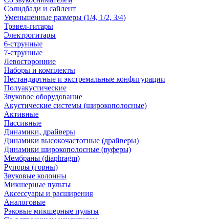
Солидбади и сайлент
Уменьшенные размеры (1/4, 1/2, 3/4)
Трэвел-гитары
Электрогитары
6-струнные
7-струнные
Левосторонние
Наборы и комплекты
Нестандартные и экстремальные конфигурации
Полуакустические
Звуковое оборудование
Акустические системы (широкополосные)
Активные
Пассивные
Динамики, драйверы
Динамики высокочастотные (драйверы)
Динамики широкополосные (вуферы)
Мембраны (diaphragm)
Рупоры (горны)
Звуковые колонны
Микшерные пульты
Аксессуары и расширения
Аналоговые
Рэковые микшерные пульты