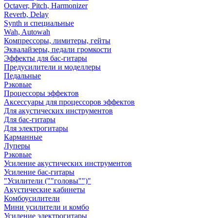
Octaver, Pitch, Harmonizer
Reverb, Delay
Synth и специальные
Wah, Autowah
Компрессоры, лимитеры, гейты
Эквалайзеры, педали громкости
Эффекты для бас-гитары
Предусилители и моделлеры
Педальные
Рэковые
Процессоры эффектов
Аксессуары для процессоров эффектов
Для акустических инструментов
Для бас-гитары
Для электрогитары
Карманные
Луперы
Рэковые
Усиление акустических инструментов
Усиление бас-гитары
"Усилители (""головы"")"
Акустические кабинеты
Комбоусилители
Мини усилители и комбо
Усиление электрогитары