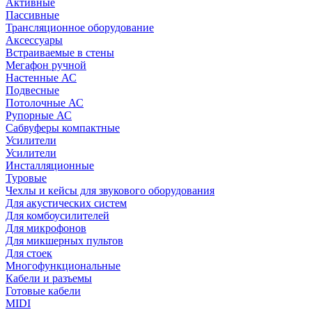
Активные
Пассивные
Трансляционное оборудование
Аксессуары
Встраиваемые в стены
Мегафон ручной
Настенные АС
Подвесные
Потолочные АС
Рупорные АС
Сабвуферы компактные
Усилители
Усилители
Инсталляционные
Туровые
Чехлы и кейсы для звукового оборудования
Для акустических систем
Для комбоусилителей
Для микрофонов
Для микшерных пультов
Для стоек
Многофункциональные
Кабели и разъемы
Готовые кабели
MIDI