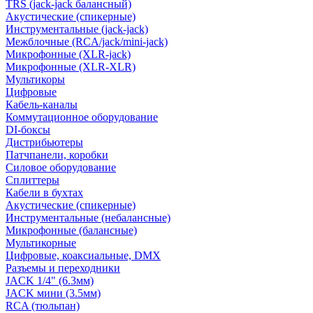
TRS (jack-jack балансный)
Акустические (спикерные)
Инструментальные (jack-jack)
Межблочные (RCA/jack/mini-jack)
Микрофонные (XLR-jack)
Микрофонные (XLR-XLR)
Мультикоры
Цифровые
Кабель-каналы
Коммутационное оборудование
DI-боксы
Дистрибьютеры
Патчпанели, коробки
Силовое оборудование
Сплиттеры
Кабели в бухтах
Акустические (спикерные)
Инструментальные (небалансные)
Микрофонные (балансные)
Мультикорные
Цифровые, коаксиальные, DMX
Разъемы и переходники
JACK 1/4" (6.3мм)
JACK мини (3.5мм)
RCA (тюльпан)