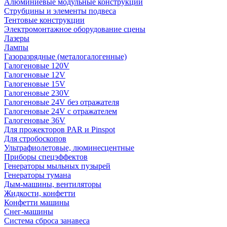
Алюминиевые модульные конструкции
Струбцины и элементы подвеса
Тентовые конструкции
Электромонтажное оборудование сцены
Лазеры
Лампы
Газоразрядные (металогалогенные)
Галогеновые 120V
Галогеновые 12V
Галогеновые 15V
Галогеновые 230V
Галогеновые 24V без отражателя
Галогеновые 24V с отражателем
Галогеновые 36V
Для прожекторов PAR и Pinspot
Для стробоскопов
Ультрафиолетовые, люминесцентные
Приборы спецэффектов
Генераторы мыльных пузырей
Генераторы тумана
Дым-машины, вентиляторы
Жидкости, конфетти
Конфетти машины
Снег-машины
Система сброса занавеса