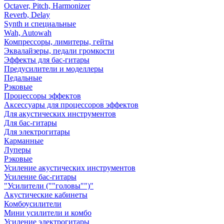
Octaver, Pitch, Harmonizer
Reverb, Delay
Synth и специальные
Wah, Autowah
Компрессоры, лимитеры, гейты
Эквалайзеры, педали громкости
Эффекты для бас-гитары
Предусилители и моделлеры
Педальные
Рэковые
Процессоры эффектов
Аксессуары для процессоров эффектов
Для акустических инструментов
Для бас-гитары
Для электрогитары
Карманные
Луперы
Рэковые
Усиление акустических инструментов
Усиление бас-гитары
"Усилители (""головы"")"
Акустические кабинеты
Комбоусилители
Мини усилители и комбо
Усиление электрогитары