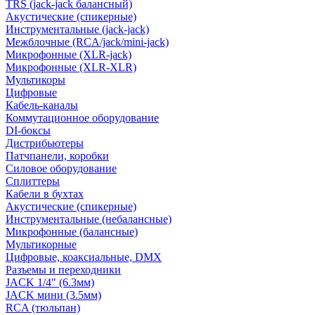
TRS (jack-jack балансный)
Акустические (спикерные)
Инструментальные (jack-jack)
Межблочные (RCA/jack/mini-jack)
Микрофонные (XLR-jack)
Микрофонные (XLR-XLR)
Мультикоры
Цифровые
Кабель-каналы
Коммутационное оборудование
DI-боксы
Дистрибьютеры
Патчпанели, коробки
Силовое оборудование
Сплиттеры
Кабели в бухтах
Акустические (спикерные)
Инструментальные (небалансные)
Микрофонные (балансные)
Мультикорные
Цифровые, коаксиальные, DMX
Разъемы и переходники
JACK 1/4" (6.3мм)
JACK мини (3.5мм)
RCA (тюльпан)