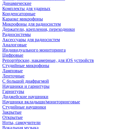
Динамические
Комплекты для ударных
Конденсаторные
Караоке микрофоны
Микрофоны для радиосистем
Держатели, крепления, переходники
Радиосистемы
Аксессуары для радиосистем
Аналоговые
Индивидуального мониторинга
Цифровые
Репортёрские, накамерные, для iOS устройств
Студийные микрофоны
Ламповые
Ленточные
С большой диафрагмой
Наушники и гарнитуры
Гарнитуры
Диджейские наушники
Наушники вкладыши/мониторинговые
Студийные наушники
Закрытые
Открытые
Ноты, самоучители
Вокальная музыка