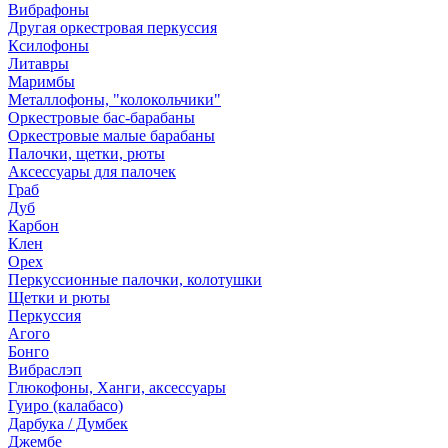
Вибрафоны
Другая оркестровая перкуссия
Ксилофоны
Литавры
Маримбы
Металлофоны, "колокольчики"
Оркестровые бас-барабаны
Оркестровые малые барабаны
Палочки, щетки, рюты
Аксессуары для палочек
Граб
Дуб
Карбон
Клен
Орех
Перкуссионные палочки, колотушки
Щетки и рюты
Перкуссия
Агого
Бонго
Вибраслэп
Глюкофоны, Ханги, аксессуары
Гуиро (калабасо)
Дарбука / Думбек
Джембе