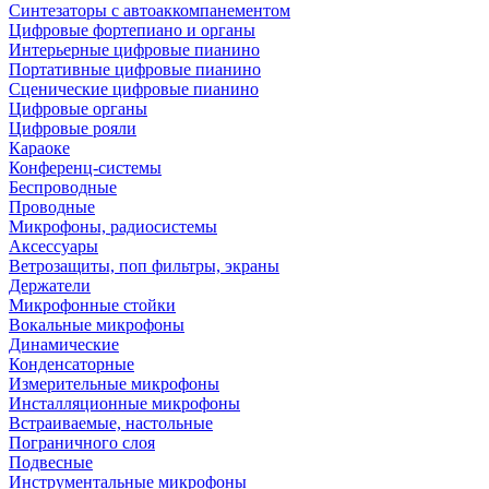
Синтезаторы с автоаккомпанементом
Цифровые фортепиано и органы
Интерьерные цифровые пианино
Портативные цифровые пианино
Сценические цифровые пианино
Цифровые органы
Цифровые рояли
Караоке
Конференц-системы
Беспроводные
Проводные
Микрофоны, радиосистемы
Аксессуары
Ветрозащиты, поп фильтры, экраны
Держатели
Микрофонные стойки
Вокальные микрофоны
Динамические
Конденсаторные
Измерительные микрофоны
Инсталляционные микрофоны
Встраиваемые, настольные
Пограничного слоя
Подвесные
Инструментальные микрофоны