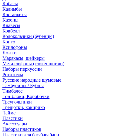
Кабасы
Калимбы
Кастаньеты
Кахоны
Клавесы
Ковбелл
Колокольчики (бубенцы)
Конго
Ксилофоны
Ложки
Маракасы, шейкеры
Металлофоны (глокеншпили)
Наборы перкуссии
Рототомы
Русские народные шумовые.
Тамбурины / Бубны
Тимбалес
Тон-блоки, Коробочки
Треугольники
Трещотки, кокирико
Чаймс
Пластики
Аксессуары
Наборы пластиков
Пластики для бас-барабана