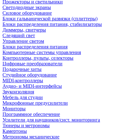
Прожекторы и светильники
Светодиодные экраны
Силовое оборудование
Блоки гальванической развязки (сплиттеры)
Блоки распределения питания, стабилизаторы
Диммеры, свитчеры
Следящий свет
Управление светом
Блоки распределения питания
Компьютерные системы управления
Контроллеры, пульты, селекторы
Цифровые преобразователи
Подарочные хиты
Студийное оборудование
MIDI-контроллеры
Аудио- и MIDI-интерфейсы
Звукоизоляция
Мебель для студии
Микрофонные предусилители
Мониторы
Программное обеспечение
Усилители для наушников/сист. мониторинга
Тюнеры и метрономы
Камертоны
Метрономы механические