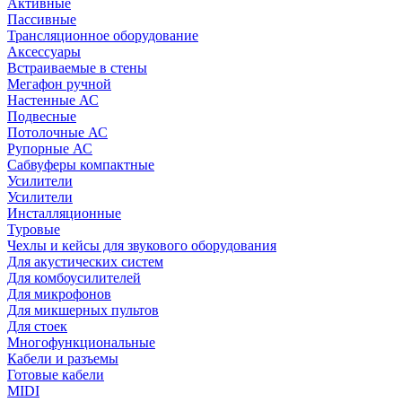
Активные
Пассивные
Трансляционное оборудование
Аксессуары
Встраиваемые в стены
Мегафон ручной
Настенные АС
Подвесные
Потолочные АС
Рупорные АС
Сабвуферы компактные
Усилители
Усилители
Инсталляционные
Туровые
Чехлы и кейсы для звукового оборудования
Для акустических систем
Для комбоусилителей
Для микрофонов
Для микшерных пультов
Для стоек
Многофункциональные
Кабели и разъемы
Готовые кабели
MIDI