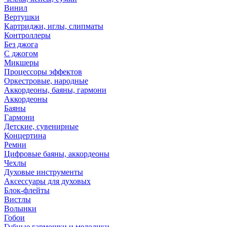
Винил
Вертушки
Картриджи, иглы, слипматы
Контроллеры
Без джога
С джогом
Микшеры
Процессоры эффектов
Оркестровые, народные
Аккордеоны, баяны, гармони
Аккордеоны
Баяны
Гармони
Детские, сувенирные
Концертина
Ремни
Цифровые баяны, аккордеоны
Чехлы
Духовые инструменты
Аксессуары для духовых
Блок-флейты
Вистлы
Волынки
Гобои
Губные гармошки и мелодики