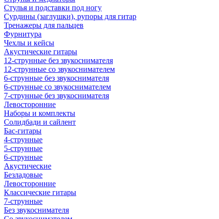
Стулья и подставки под ногу
Сурдины (заглушки), рупоры для гитар
Тренажеры для пальцев
Фурнитура
Чехлы и кейсы
Акустические гитары
12-струнные без звукоснимателя
12-струнные со звукоснимателем
6-струнные без звукоснимателя
6-струнные со звукоснимателем
7-струнные без звукоснимателя
Левосторонние
Наборы и комплекты
Солидбади и сайлент
Бас-гитары
4-струнные
5-струнные
6-струнные
Акустические
Безладовые
Левосторонние
Классические гитары
7-струнные
Без звукоснимателя
Со звукоснимателем