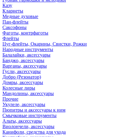
Казу
Кларнеты
Медные духовые
Пан-флейты
Саксофоны
Фаготы, контрфаготы
Флейты
Цуг-флейты, Окарины, Свистки, Рожки
Народные инструменты
Балалайки, аксессуары
Банджо, аксессуары
Варганы, аксессуары
Гусли, аксессуары
Добро (Резонатор)
Домры, аксессуары
Колесные лиры
Мандолины, аксессуары
Прочие
Укулеле, аксессуары
Пюпитры и аксессуары к ним
Смычковые инструменты
Альты, аксессуары
Виолончели, аксессуары
Канифоли, средства для ухода