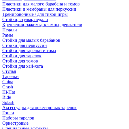
Пластики для малого барабана и томов
Пластики и мембраны для перкуссии
Тренировочные / для тихой игры
Стойки, стулья, педали
Крепления, зажимы, клэмпы, держатели
Педали
Рамы
Стойки для малых барабанов
Стойки для перкуссии
Стойки для тарелки и тома
Стойки для тарелок
Стойки для томов
Стойки для хай-хета
Стулья
Тарелки
China
Crash
Hi-Hat
Ride
Splash
Аксессуары для оркестровых тарелок
Гонги
Наборы тарелок
Оркестровые
Специальные эффекты