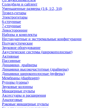
Солидбади и сайлент
Уменьшенные размеры (1/4, 1/2, 3/4)
Трэвел-гитары
Электрогитары
6-струнные
7-струнные
Левосторонние
Наборы и комплекты
Нестандартные и экстремальные конфигурации
Полуакустические
Звуковое оборудование
Акустические системы (широкополосные)
Активные
Пассивные
Динамики, драйверы
Динамики высокочастотные (драйверы)
Динамики широкополосные (вуферы)
Мембраны (diaphragm)
Рупоры (горны)
Звуковые колонны
Микшерные пульты
Аксессуары и расширения
Аналоговые
Рэковые микшерные пульты