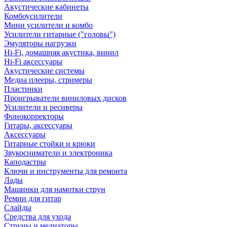
Акустические кабинеты
Комбоусилители
Мини усилители и комбо
Усилители гитарные ("головы")
Эмуляторы нагрузки
Hi-Fi, домашняя акустика, винил
Hi-Fi аксессуары
Акустические системы
Медиа плееры, стримеры
Пластинки
Проигрыватели виниловых дисков
Усилители и ресиверы
Фонокорректоры
Гитары, аксессуары
Аксессуары
Гитарные стойки и крюки
Звукосниматели и электроника
Каподастры
Ключи и инструменты для ремонта
Лады
Машинки для намотки струн
Ремни для гитар
Слайды
Средства для ухода
Струны и медиаторы