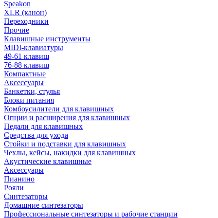
Speakon
XLR (канон)
Переходники
Прочие
Клавишные инструменты
MIDI-клавиатуры
49-61 клавиш
76-88 клавиш
Компактные
Аксессуары
Банкетки, стулья
Блоки питания
Комбоусилители для клавишных
Опции и расширения для клавишных
Педали для клавишных
Средства для ухода
Стойки и подставки для клавишных
Чехлы, кейсы, накидки для клавишных
Акустические клавишные
Аксессуары
Пианино
Рояли
Синтезаторы
Домашние синтезаторы
Профессиональные синтезаторы и рабочие станции