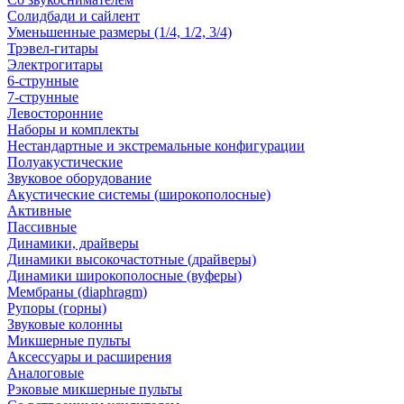
Солидбади и сайлент
Уменьшенные размеры (1/4, 1/2, 3/4)
Трэвел-гитары
Электрогитары
6-струнные
7-струнные
Левосторонние
Наборы и комплекты
Нестандартные и экстремальные конфигурации
Полуакустические
Звуковое оборудование
Акустические системы (широкополосные)
Активные
Пассивные
Динамики, драйверы
Динамики высокочастотные (драйверы)
Динамики широкополосные (вуферы)
Мембраны (diaphragm)
Рупоры (горны)
Звуковые колонны
Микшерные пульты
Аксессуары и расширения
Аналоговые
Рэковые микшерные пульты