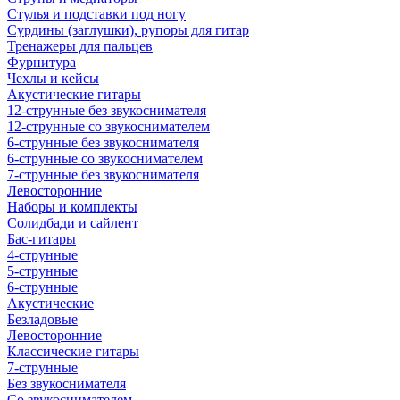
Стулья и подставки под ногу
Сурдины (заглушки), рупоры для гитар
Тренажеры для пальцев
Фурнитура
Чехлы и кейсы
Акустические гитары
12-струнные без звукоснимателя
12-струнные со звукоснимателем
6-струнные без звукоснимателя
6-струнные со звукоснимателем
7-струнные без звукоснимателя
Левосторонние
Наборы и комплекты
Солидбади и сайлент
Бас-гитары
4-струнные
5-струнные
6-струнные
Акустические
Безладовые
Левосторонние
Классические гитары
7-струнные
Без звукоснимателя
Со звукоснимателем