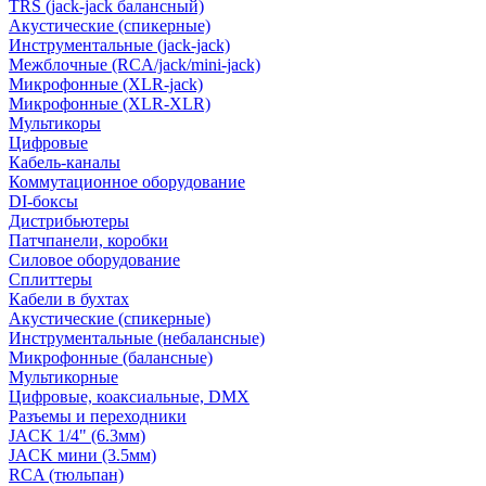
TRS (jack-jack балансный)
Акустические (спикерные)
Инструментальные (jack-jack)
Межблочные (RCA/jack/mini-jack)
Микрофонные (XLR-jack)
Микрофонные (XLR-XLR)
Мультикоры
Цифровые
Кабель-каналы
Коммутационное оборудование
DI-боксы
Дистрибьютеры
Патчпанели, коробки
Силовое оборудование
Сплиттеры
Кабели в бухтах
Акустические (спикерные)
Инструментальные (небалансные)
Микрофонные (балансные)
Мультикорные
Цифровые, коаксиальные, DMX
Разъемы и переходники
JACK 1/4" (6.3мм)
JACK мини (3.5мм)
RCA (тюльпан)