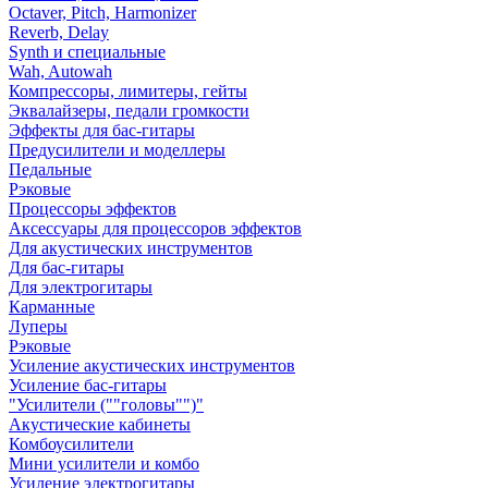
Octaver, Pitch, Harmonizer
Reverb, Delay
Synth и специальные
Wah, Autowah
Компрессоры, лимитеры, гейты
Эквалайзеры, педали громкости
Эффекты для бас-гитары
Предусилители и моделлеры
Педальные
Рэковые
Процессоры эффектов
Аксессуары для процессоров эффектов
Для акустических инструментов
Для бас-гитары
Для электрогитары
Карманные
Луперы
Рэковые
Усиление акустических инструментов
Усиление бас-гитары
"Усилители (""головы"")"
Акустические кабинеты
Комбоусилители
Мини усилители и комбо
Усиление электрогитары