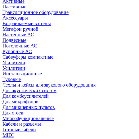
Активные
Пассивные
Трансляционное оборудование
Аксессуары
Встраиваемые в стены
Мегафон ручной
Настенные АС
Подвесные
Потолочные АС
Рупорные АС
Сабвуферы компактные
Усилители
Усилители
Инсталляционные
Туровые
Чехлы и кейсы для звукового оборудования
Для акустических систем
Для комбоусилителей
Для микрофонов
Для микшерных пультов
Для стоек
Многофункциональные
Кабели и разъемы
Готовые кабели
MIDI