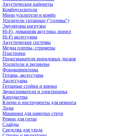
Акустические кабинеты
Комбоусилители
Мини усилители и комбо
Усилители гитарные ("головы")
Эмуляторы нагрузки
Hi-Fi, домашняя акустика, винил
Hi-Fi аксессуары
Акустические системы
Медиа плееры, стримеры
Пластинки
Проигрыватели виниловых дисков
Усилители и ресиверы
Фонокорректоры
Гитары, аксессуары
Аксессуары
Гитарные стойки и крюки
Звукосниматели и электроника
Каподастры
Ключи и инструменты для ремонта
Лады
Машинки для намотки струн
Ремни для гитар
Слайды
Средства для ухода
Струны и медиаторы