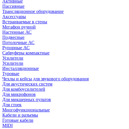
Активные
Пассивные
Трансляционное оборудование
Аксессуары
Встраиваемые в стены
Мегафон ручной
Настенные АС
Подвесные
Потолочные АС
Рупорные АС
Сабвуферы компактные
Усилители
Усилители
Инсталляционные
Туровые
Чехлы и кейсы для звукового оборудования
Для акустических систем
Для комбоусилителей
Для микрофонов
Для микшерных пультов
Для стоек
Многофункциональные
Кабели и разъемы
Готовые кабели
MIDI