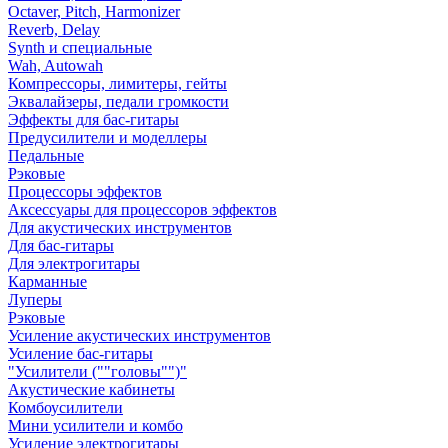
Octaver, Pitch, Harmonizer
Reverb, Delay
Synth и специальные
Wah, Autowah
Компрессоры, лимитеры, гейты
Эквалайзеры, педали громкости
Эффекты для бас-гитары
Предусилители и моделлеры
Педальные
Рэковые
Процессоры эффектов
Аксессуары для процессоров эффектов
Для акустических инструментов
Для бас-гитары
Для электрогитары
Карманные
Луперы
Рэковые
Усиление акустических инструментов
Усиление бас-гитары
"Усилители (""головы"")"
Акустические кабинеты
Комбоусилители
Мини усилители и комбо
Усиление электрогитары