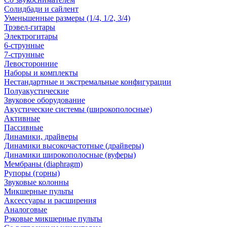
Солидбади и сайлент
Уменьшенные размеры (1/4, 1/2, 3/4)
Трэвел-гитары
Электрогитары
6-струнные
7-струнные
Левосторонние
Наборы и комплекты
Нестандартные и экстремальные конфигурации
Полуакустические
Звуковое оборудование
Акустические системы (широкополосные)
Активные
Пассивные
Динамики, драйверы
Динамики высокочастотные (драйверы)
Динамики широкополосные (вуферы)
Мембраны (diaphragm)
Рупоры (горны)
Звуковые колонны
Микшерные пульты
Аксессуары и расширения
Аналоговые
Рэковые микшерные пульты