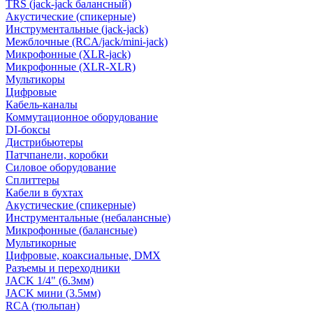
TRS (jack-jack балансный)
Акустические (спикерные)
Инструментальные (jack-jack)
Межблочные (RCA/jack/mini-jack)
Микрофонные (XLR-jack)
Микрофонные (XLR-XLR)
Мультикоры
Цифровые
Кабель-каналы
Коммутационное оборудование
DI-боксы
Дистрибьютеры
Патчпанели, коробки
Силовое оборудование
Сплиттеры
Кабели в бухтах
Акустические (спикерные)
Инструментальные (небалансные)
Микрофонные (балансные)
Мультикорные
Цифровые, коаксиальные, DMX
Разъемы и переходники
JACK 1/4" (6.3мм)
JACK мини (3.5мм)
RCA (тюльпан)