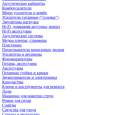
Акустические кабинеты
Комбоусилители
Мини усилители и комбо
Усилители гитарные ("головы")
Эмуляторы нагрузки
Hi-Fi, домашняя акустика, винил
Hi-Fi аксессуары
Акустические системы
Медиа плееры, стримеры
Пластинки
Проигрыватели виниловых дисков
Усилители и ресиверы
Фонокорректоры
Гитары, аксессуары
Аксессуары
Гитарные стойки и крюки
Звукосниматели и электроника
Каподастры
Ключи и инструменты для ремонта
Лады
Машинки для намотки струн
Ремни для гитар
Слайды
Средства для ухода
Струны и медиаторы