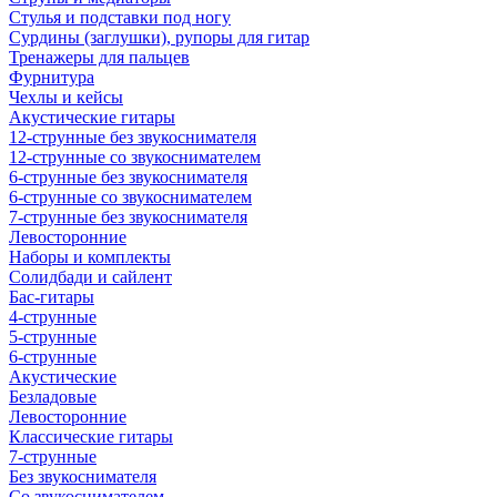
Стулья и подставки под ногу
Сурдины (заглушки), рупоры для гитар
Тренажеры для пальцев
Фурнитура
Чехлы и кейсы
Акустические гитары
12-струнные без звукоснимателя
12-струнные со звукоснимателем
6-струнные без звукоснимателя
6-струнные со звукоснимателем
7-струнные без звукоснимателя
Левосторонние
Наборы и комплекты
Солидбади и сайлент
Бас-гитары
4-струнные
5-струнные
6-струнные
Акустические
Безладовые
Левосторонние
Классические гитары
7-струнные
Без звукоснимателя
Со звукоснимателем