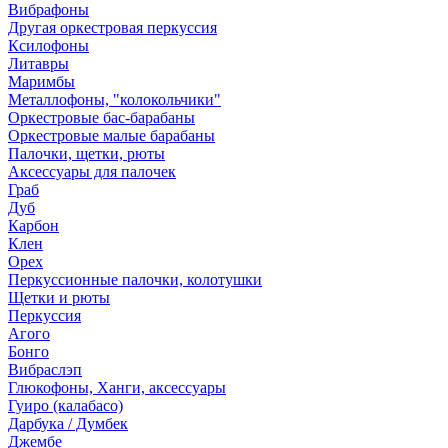
Вибрафоны
Другая оркестровая перкуссия
Ксилофоны
Литавры
Маримбы
Металлофоны, "колокольчики"
Оркестровые бас-барабаны
Оркестровые малые барабаны
Палочки, щетки, рюты
Аксессуары для палочек
Граб
Дуб
Карбон
Клен
Орех
Перкуссионные палочки, колотушки
Щетки и рюты
Перкуссия
Агого
Бонго
Вибраслэп
Глюкофоны, Ханги, аксессуары
Гуиро (калабасо)
Дарбука / Думбек
Джембе