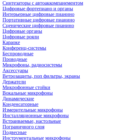
Синтезаторы с автоаккомпанементом
Цифровые фортепиано и органы
Интерьерные цифровые пианино
Портативные цифровые пианино
Сценические цифровые пианино
Цифровые органы
Цифровые рояли
Караоке
Конференц-системы
Беспроводные
Проводные
Микрофоны, радиосистемы
Аксессуары
Ветрозащиты, поп фильтры, экраны
Держатели
Микрофонные стойки
Вокальные микрофоны
Динамические
Конденсаторные
Измерительные микрофоны
Инсталляционные микрофоны
Встраиваемые, настольные
Пограничного слоя
Подвесные
Инструментальные микрофоны