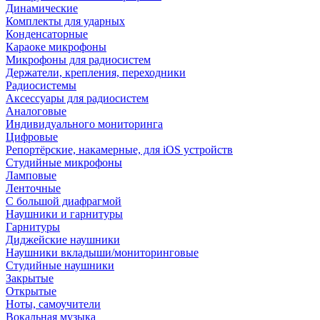
Динамические
Комплекты для ударных
Конденсаторные
Караоке микрофоны
Микрофоны для радиосистем
Держатели, крепления, переходники
Радиосистемы
Аксессуары для радиосистем
Аналоговые
Индивидуального мониторинга
Цифровые
Репортёрские, накамерные, для iOS устройств
Студийные микрофоны
Ламповые
Ленточные
С большой диафрагмой
Наушники и гарнитуры
Гарнитуры
Диджейские наушники
Наушники вкладыши/мониторинговые
Студийные наушники
Закрытые
Открытые
Ноты, самоучители
Вокальная музыка