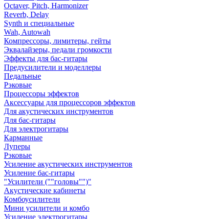
Octaver, Pitch, Harmonizer
Reverb, Delay
Synth и специальные
Wah, Autowah
Компрессоры, лимитеры, гейты
Эквалайзеры, педали громкости
Эффекты для бас-гитары
Предусилители и моделлеры
Педальные
Рэковые
Процессоры эффектов
Аксессуары для процессоров эффектов
Для акустических инструментов
Для бас-гитары
Для электрогитары
Карманные
Луперы
Рэковые
Усиление акустических инструментов
Усиление бас-гитары
"Усилители (""головы"")"
Акустические кабинеты
Комбоусилители
Мини усилители и комбо
Усиление электрогитары