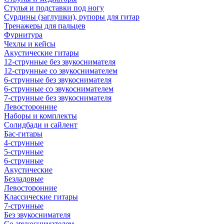
Стулья и подставки под ногу
Сурдины (заглушки), рупоры для гитар
Тренажеры для пальцев
Фурнитура
Чехлы и кейсы
Акустические гитары
12-струнные без звукоснимателя
12-струнные со звукоснимателем
6-струнные без звукоснимателя
6-струнные со звукоснимателем
7-струнные без звукоснимателя
Левосторонние
Наборы и комплекты
Солидбади и сайлент
Бас-гитары
4-струнные
5-струнные
6-струнные
Акустические
Безладовые
Левосторонние
Классические гитары
7-струнные
Без звукоснимателя
Со звукоснимателем