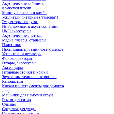
Акустические кабинеты
Комбоусилители
Мини усилители и комбо
Усилители гитарные ("головы")
Эмуляторы нагрузки
Hi-Fi, домашняя акустика, винил
Hi-Fi аксессуары
Акустические системы
Медиа плееры, стримеры
Пластинки
Проигрыватели виниловых дисков
Усилители и ресиверы
Фонокорректоры
Гитары, аксессуары
Аксессуары
Гитарные стойки и крюки
Звукосниматели и электроника
Каподастры
Ключи и инструменты для ремонта
Лады
Машинки для намотки струн
Ремни для гитар
Слайды
Средства для ухода
Струны и медиаторы