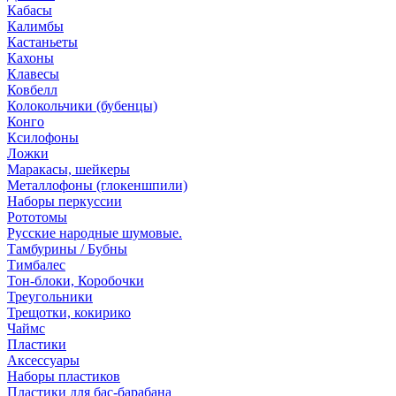
Кабасы
Калимбы
Кастаньеты
Кахоны
Клавесы
Ковбелл
Колокольчики (бубенцы)
Конго
Ксилофоны
Ложки
Маракасы, шейкеры
Металлофоны (глокеншпили)
Наборы перкуссии
Рототомы
Русские народные шумовые.
Тамбурины / Бубны
Тимбалес
Тон-блоки, Коробочки
Треугольники
Трещотки, кокирико
Чаймс
Пластики
Аксессуары
Наборы пластиков
Пластики для бас-барабана