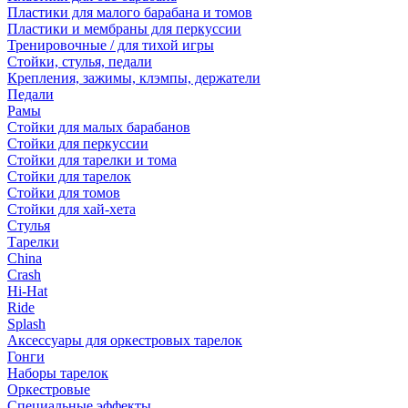
Пластики для малого барабана и томов
Пластики и мембраны для перкуссии
Тренировочные / для тихой игры
Стойки, стулья, педали
Крепления, зажимы, клэмпы, держатели
Педали
Рамы
Стойки для малых барабанов
Стойки для перкуссии
Стойки для тарелки и тома
Стойки для тарелок
Стойки для томов
Стойки для хай-хета
Стулья
Тарелки
China
Crash
Hi-Hat
Ride
Splash
Аксессуары для оркестровых тарелок
Гонги
Наборы тарелок
Оркестровые
Специальные эффекты