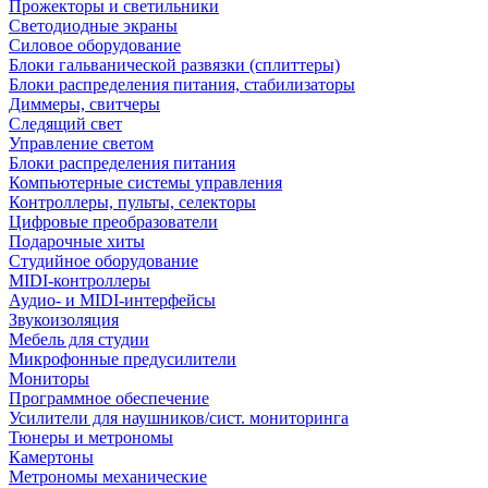
Прожекторы и светильники
Светодиодные экраны
Силовое оборудование
Блоки гальванической развязки (сплиттеры)
Блоки распределения питания, стабилизаторы
Диммеры, свитчеры
Следящий свет
Управление светом
Блоки распределения питания
Компьютерные системы управления
Контроллеры, пульты, селекторы
Цифровые преобразователи
Подарочные хиты
Студийное оборудование
MIDI-контроллеры
Аудио- и MIDI-интерфейсы
Звукоизоляция
Мебель для студии
Микрофонные предусилители
Мониторы
Программное обеспечение
Усилители для наушников/сист. мониторинга
Тюнеры и метрономы
Камертоны
Метрономы механические