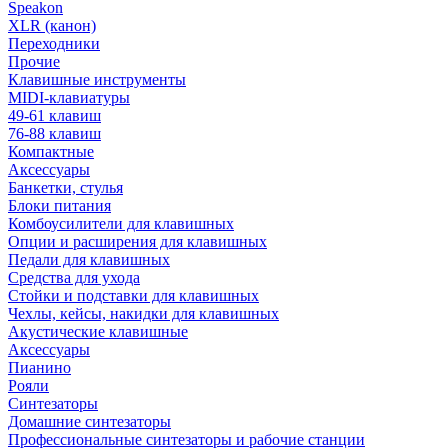
Speakon
XLR (канон)
Переходники
Прочие
Клавишные инструменты
MIDI-клавиатуры
49-61 клавиш
76-88 клавиш
Компактные
Аксессуары
Банкетки, стулья
Блоки питания
Комбоусилители для клавишных
Опции и расширения для клавишных
Педали для клавишных
Средства для ухода
Стойки и подставки для клавишных
Чехлы, кейсы, накидки для клавишных
Акустические клавишные
Аксессуары
Пианино
Рояли
Синтезаторы
Домашние синтезаторы
Профессиональные синтезаторы и рабочие станции