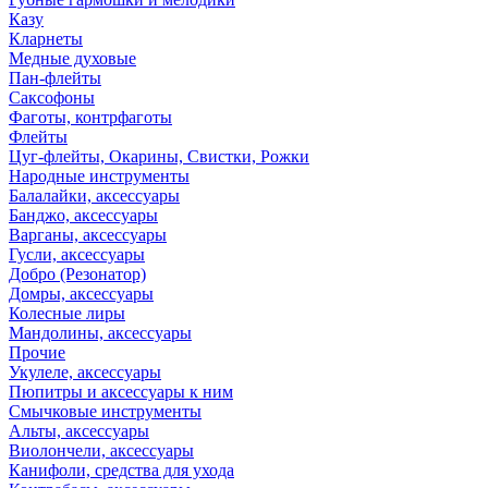
Казу
Кларнеты
Медные духовые
Пан-флейты
Саксофоны
Фаготы, контрфаготы
Флейты
Цуг-флейты, Окарины, Свистки, Рожки
Народные инструменты
Балалайки, аксессуары
Банджо, аксессуары
Варганы, аксессуары
Гусли, аксессуары
Добро (Резонатор)
Домры, аксессуары
Колесные лиры
Мандолины, аксессуары
Прочие
Укулеле, аксессуары
Пюпитры и аксессуары к ним
Смычковые инструменты
Альты, аксессуары
Виолончели, аксессуары
Канифоли, средства для ухода