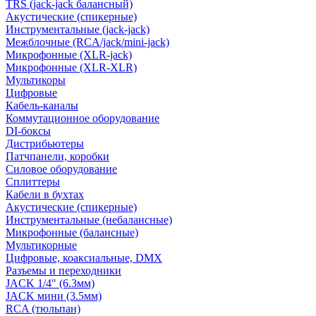
TRS (jack-jack балансный)
Акустические (спикерные)
Инструментальные (jack-jack)
Межблочные (RCA/jack/mini-jack)
Микрофонные (XLR-jack)
Микрофонные (XLR-XLR)
Мультикоры
Цифровые
Кабель-каналы
Коммутационное оборудование
DI-боксы
Дистрибьютеры
Патчпанели, коробки
Силовое оборудование
Сплиттеры
Кабели в бухтах
Акустические (спикерные)
Инструментальные (небалансные)
Микрофонные (балансные)
Мультикорные
Цифровые, коаксиальные, DMX
Разъемы и переходники
JACK 1/4" (6.3мм)
JACK мини (3.5мм)
RCA (тюльпан)