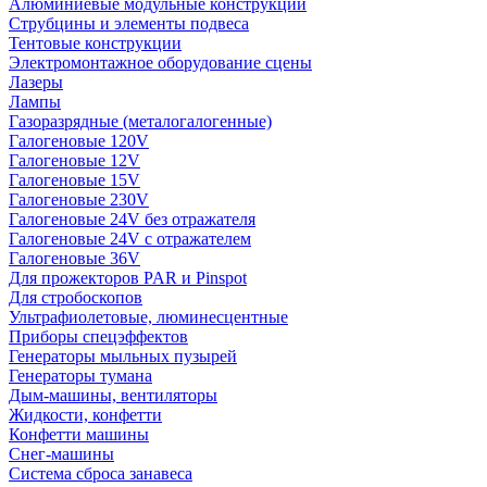
Алюминиевые модульные конструкции
Струбцины и элементы подвеса
Тентовые конструкции
Электромонтажное оборудование сцены
Лазеры
Лампы
Газоразрядные (металогалогенные)
Галогеновые 120V
Галогеновые 12V
Галогеновые 15V
Галогеновые 230V
Галогеновые 24V без отражателя
Галогеновые 24V с отражателем
Галогеновые 36V
Для прожекторов PAR и Pinspot
Для стробоскопов
Ультрафиолетовые, люминесцентные
Приборы спецэффектов
Генераторы мыльных пузырей
Генераторы тумана
Дым-машины, вентиляторы
Жидкости, конфетти
Конфетти машины
Снег-машины
Система сброса занавеса