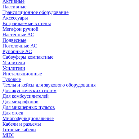
Активные
Пассивные
Трансляционное оборудование
Аксессуары
Встраиваемые в стены
Мегафон ручной
Настенные АС
Подвесные
Потолочные АС
Рупорные АС
Сабвуферы компактные
Усилители
Усилители
Инсталляционные
Туровые
Чехлы и кейсы для звукового оборудования
Для акустических систем
Для комбоусилителей
Для микрофонов
Для микшерных пультов
Для стоек
Многофункциональные
Кабели и разъемы
Готовые кабели
MIDI