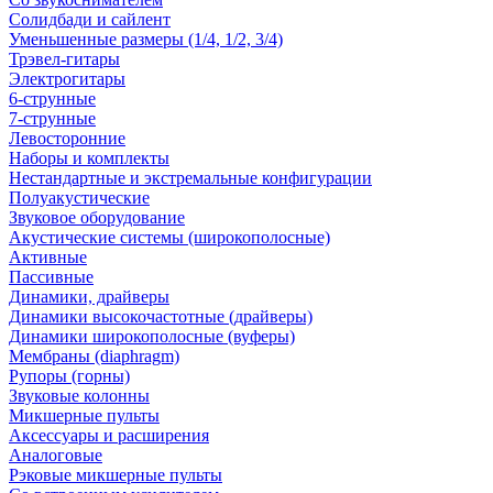
Солидбади и сайлент
Уменьшенные размеры (1/4, 1/2, 3/4)
Трэвел-гитары
Электрогитары
6-струнные
7-струнные
Левосторонние
Наборы и комплекты
Нестандартные и экстремальные конфигурации
Полуакустические
Звуковое оборудование
Акустические системы (широкополосные)
Активные
Пассивные
Динамики, драйверы
Динамики высокочастотные (драйверы)
Динамики широкополосные (вуферы)
Мембраны (diaphragm)
Рупоры (горны)
Звуковые колонны
Микшерные пульты
Аксессуары и расширения
Аналоговые
Рэковые микшерные пульты