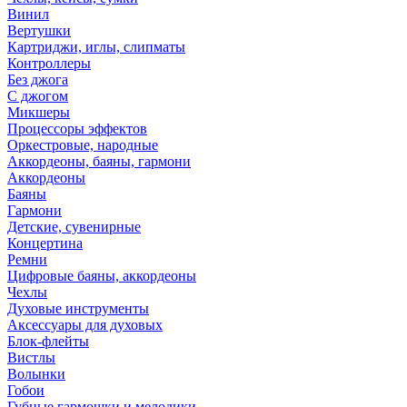
Винил
Вертушки
Картриджи, иглы, слипматы
Контроллеры
Без джога
С джогом
Микшеры
Процессоры эффектов
Оркестровые, народные
Аккордеоны, баяны, гармони
Аккордеоны
Баяны
Гармони
Детские, сувенирные
Концертина
Ремни
Цифровые баяны, аккордеоны
Чехлы
Духовые инструменты
Аксессуары для духовых
Блок-флейты
Вистлы
Волынки
Гобои
Губные гармошки и мелодики